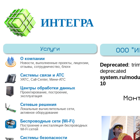
ИНТЕГРА
Услуги
ООО "
О компании
Новости, выполненные проекты, лицензии,
Deprecated
: tri
отзывы, сотрудничество, блоги
deprec
Системы связи и АТС
system.ru/modu
УАТС, Call-Center, Мини-АТС
10
Центры обработки данных
Проектирование, построение,
Мон
эксплуатация
Сетевые решения
Локальные вычислительные сети,
активное оборудование
Беспроводные сети (Wi-Fi)
Построение и инсталляция беспроводных
Wi-Fi сетей
Системы безопасности