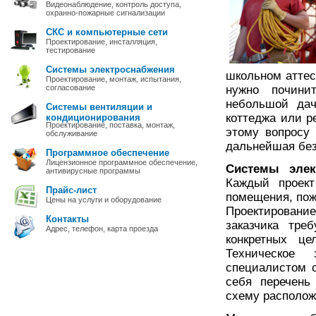
Видеонаблюдение, контроль доступа,
охранно-пожарные сигнализации
СКС и компьютерные сети
Проектирование, инсталляция,
тестирование
Системы электроснабжения
школьном аттест
Проектирование, монтаж, испытания,
согласование
нужно почини
небольшой дач
Системы вентиляции и
коттеджа или р
кондиционирования
Проектирование, поставка, монтаж,
этому вопросу 
обслуживание
дальнейшая без
Программное обеспечение
Лицензионное программное обеспечение,
Системы элек
антивирусные программы
Каждый проект
Прайс-лист
помещения, пож
Цены на услуги и оборудование
Проектировани
Контакты
заказчика тре
Адрес, телефон, карта проезда
конкретных ц
Техническо
специалистом с
себя перечень
схему располож