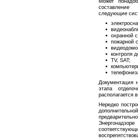
Может понадоб
составление
следующие сис
электросн
видеонабл
охранной с
пожарной 
видеодомо
контроля д
TV, SAT;
компьютерн
телефониз
Документация 
этапа отдело
располагается в
Нередко постр
дополнительн
предваритель
Энергонадзо
соответствую
воспрепятствов