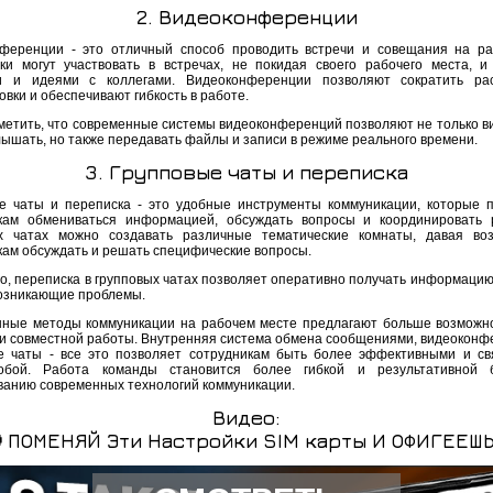
2. Видеоконференции
ференции - это отличный способ проводить встречи и совещания на ра
ки могут участвовать в встречах, не покидая своего рабочего места, и
и и идеями с коллегами. Видеоконференции позволяют сократить ра
вки и обеспечивают гибкость в работе.
метить, что современные системы видеоконференций позволяют не только ви
лышать, но также передавать файлы и записи в режиме реального времени.
3. Групповые чаты и переписка
е чаты и переписка - это удобные инструменты коммуникации, которые 
кам обмениваться информацией, обсуждать вопросы и координировать 
х чатах можно создавать различные тематические комнаты, давая во
кам обсуждать и решать специфические вопросы.
го, переписка в групповых чатах позволяет оперативно получать информацию
озникающие проблемы.
ные методы коммуникации на рабочем месте предлагают больше возможн
и совместной работы. Внутренняя система обмена сообщениями, видеоконф
е чаты - все это позволяет сотрудникам быть более эффективными и с
обой. Работа команды становится более гибкой и результативной б
ванию современных технологий коммуникации.
Видео:
 ПОМЕНЯЙ Эти Настройки SIM карты И ОФИГЕЕШЬ 