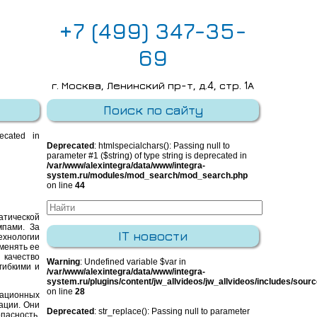
+7 (499) 347-35-
69
г. Москва, Ленинский пр-т, д.4, стр. 1А
E-mail:
info@integra-system.ru
Поиск по сайту
recated in
Deprecated
: htmlspecialchars(): Passing null to
parameter #1 ($string) of type string is deprecated in
/var/www/alexintegra/data/www/integra-
system.ru/modules/mod_search/mod_search.php
on line
44
тической
мпами. За
IT новости
хнологии
менять ее
 качество
Warning
: Undefined variable $var in
гибкими и
/var/www/alexintegra/data/www/integra-
system.ru/plugins/content/jw_allvideos/jw_allvideos/includes/sour
on line
28
ационных
ации. Они
Deprecated
: str_replace(): Passing null to parameter
пасность,