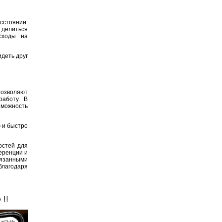
сстоянии.
 делиться
сходы на
деть друг
позволяют
работу. В
зможность
 и быстро
остей для
еренции и
вязанными
лагодаря
!!