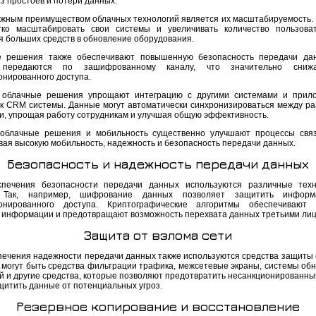
з простоев и потери данных.
ажным преимуществом облачных технологий является их масштабируемость.
гко масштабировать свои системы и увеличивать количество пользова
я больших средств в обновление оборудования.
 решения также обеспечивают повышенную безопасность передачи дан
передаются по зашифрованному каналу, что значительно сниж
онированного доступа.
 облачные решения упрощают интеграцию с другими системами и прил
ак CRM системы. Данные могут автоматически синхронизироваться между р
и, упрощая работу сотрудникам и улучшая общую эффективность.
 облачные решения и мобильность существенно улучшают процессы свя
вая высокую мобильность, надежность и безопасность передачи данных.
Безопасность и надежность передачи данных
печения безопасности передачи данных используются различные техн
 Так, например, шифрование данных позволяет защитить инфор
онированного доступа. Криптографические алгоритмы обеспечивают с
 информации и предотвращают возможность перехвата данных третьими лиц
Защита от взлома сети
печения надежности передачи данных также используются средства защиты 
о могут быть средства фильтрации трафика, межсетевые экраны, системы об
й и другие средства, которые позволяют предотвратить несанкционированный
щитить данные от потенциальных угроз.
Резервное копирование и восстановление