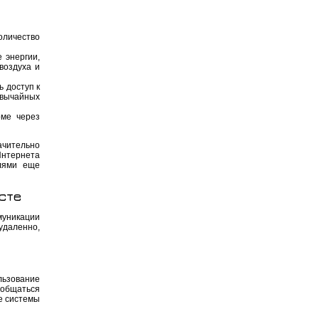
оличество
 энергии,
воздуха и
 доступ к
звычайных
оме через
ачительно
Интернета
лями еще
сте
муникации
удаленно,
льзование
 общаться
е системы