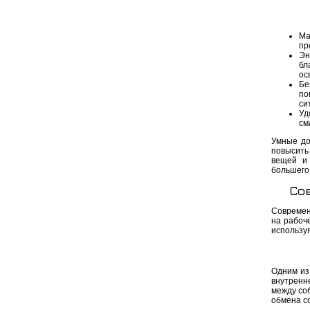
Ма
пр
Эн
бл
ос
Бе
по
си
Уд
см
Умные до
повысить
вещей и
большего 
Со
Современ
на рабоче
использу
Одним из
внутренн
между со
обмена с