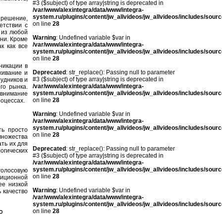
#3 ($subject) of type array|string is deprecated in
/var/www/alexintegra/data/www/integra-
system.ru/plugins/content/jw_allvideos/jw_allvideos/includes/sour
 решение,
on line
28
етствии с
 из любой
Warning
: Undefined variable $var in
ни. Кроме
/var/www/alexintegra/data/www/integra-
к как все
system.ru/plugins/content/jw_allvideos/jw_allvideos/includes/sour
on line
28
никации в
Deprecated
: str_replace(): Passing null to parameter
живание и
#3 ($subject) of type array|string is deprecated in
удников и
/var/www/alexintegra/data/www/integra-
го рынка.
system.ru/plugins/content/jw_allvideos/jw_allvideos/includes/sour
 внимание
on line
28
роцессах.
Warning
: Undefined variable $var in
/var/www/alexintegra/data/www/integra-
system.ru/plugins/content/jw_allvideos/jw_allvideos/includes/sour
ь просто
on line
28
множества
ть их для
Deprecated
: str_replace(): Passing null to parameter
огических
#3 ($subject) of type array|string is deprecated in
/var/www/alexintegra/data/www/integra-
system.ru/plugins/content/jw_allvideos/jw_allvideos/includes/sour
 голосовую
on line
28
иционной
ее низкой
Warning
: Undefined variable $var in
 качество
/var/www/alexintegra/data/www/integra-
system.ru/plugins/content/jw_allvideos/jw_allvideos/includes/sour
P
on line
28