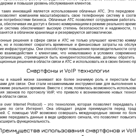
здержки и повышая уровень обслуживания клиентов.
 таких инноваций является использование облачных АТС. Это передовое
позволяет компаниям масштабировать свою телефонную систему в соотв
и потребностями бизнеса. Облачные АТС позволяют сотрудникам работать
а, обеспечивая им доступ к бизнес-коммуникациям в режиме реального време
кая система обеспечивает высокую степень безопасности и надежности, та
ранятся в облачном хранилище и резервируются автоматически.
онные решения в сфере связи и АТС не только улучшают качество комму
х, но и позволяют сократить временные и финансовые затраты на обслу
ие инфраструктуры. Они способствуют повышению производительности сотр
ю взаимодействия с клиентами, что немаловажно в условиях современно
организации, стремящиеся быть конкурентоспособными, должны обратить
ционные решения в области связи и АТС и использовать их в своих бизнес-п
Смартфоны и VoIP технологии
ы в нашей жизни занимают все более значимую роль и перестали быт
вами для связи. Они стали незаменимыми инструментами для выполнения 
ежиме реального времени. Вместе с этим, появилась возможность использова
ия звонков по протоколу VoIP, что привело к возникновению новых технол
 области связи.
ce over Internet Protocol) – это технология, которая позволяет передавать
цию по сети Интернет. Она обладает рядом преимуществ перед трад
ей. С помощью VoIP возможно совершать международные звонки по бол
также передавать данные в виде цифрового сигнала, что позволяет повысить
расширить функциональность.
Преимущества использования смартфонов и VoI