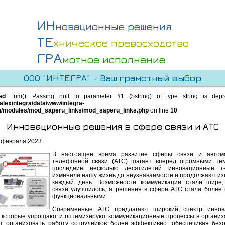
ИН
новационные решения
ТЕ
хническое превосходство
ГРА
мотное исполнение
ООО "ИНТЕГРА" - Ваш грамотный выбор
ed
: trim(): Passing null to parameter #1 ($string) of type string is dep
alexintegra/data/www/integra-
u/modules/mod_saperu_links/mod_saperu_links.php
on line
10
Инновационные решения в сфере связи и АТС
 февраля 2023
В настоящее время развитие сферы связи и автома
телефонной связи (АТС) шагает вперед огромными те
последние несколько десятилетий инновационные те
изменили нашу жизнь до неузнаваемости и продолжают из
каждый день. Возможности коммуникации стали шире,
связи улучшилось, а решения в сфере АТС стали более 
функциональными.
Современные АТС предлагают широкий спектр иннов
 которые упрощают и оптимизируют коммуникационные процессы в организ
т организовать работу сотрудников более эффективно, обеспечивая безо