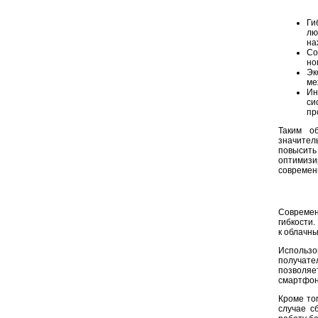
Ги
лю
на
Со
но
Эк
ме
Ин
си
пр
Таким о
значител
повысить 
оптимиз
современ
Современ
гибкости
к облачн
Использо
получате
позволяе
смартфон
Кроме то
случае с