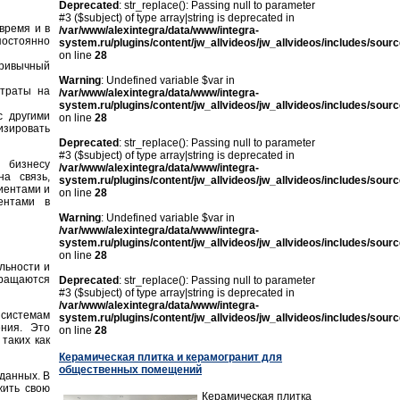
Deprecated
: str_replace(): Passing null to parameter
#3 ($subject) of type array|string is deprecated in
время и в
/var/www/alexintegra/data/www/integra-
постоянно
system.ru/plugins/content/jw_allvideos/jw_allvideos/includes/sour
on line
28
привычный
Warning
: Undefined variable $var in
атраты на
/var/www/alexintegra/data/www/integra-
system.ru/plugins/content/jw_allvideos/jw_allvideos/includes/sour
с другими
on line
28
изировать
Deprecated
: str_replace(): Passing null to parameter
#3 ($subject) of type array|string is deprecated in
 бизнесу
/var/www/alexintegra/data/www/integra-
а связь,
system.ru/plugins/content/jw_allvideos/jw_allvideos/includes/sour
иентами и
on line
28
ентами в
Warning
: Undefined variable $var in
/var/www/alexintegra/data/www/integra-
system.ru/plugins/content/jw_allvideos/jw_allvideos/includes/sour
on line
28
льности и
бращаются
Deprecated
: str_replace(): Passing null to parameter
#3 ($subject) of type array|string is deprecated in
/var/www/alexintegra/data/www/integra-
системам
system.ru/plugins/content/jw_allvideos/jw_allvideos/includes/sour
ения. Это
on line
28
таких как
Керамическая плитка и керамогранит для
общественных помещений
данных. В
жить свою
Керамическая плитка