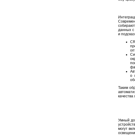
Интеграц
Современ
собирают
данных с
и подска
CR
пр
оп
Си
ок
по
фа
Ав
о 
об
Таким об
автомати
качества 
Умный до
устройст
могут вкл
освещени