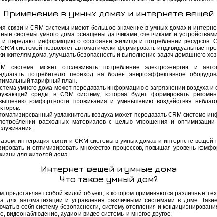
Применение в умных домах и интернете вещей
ия связи и CRM системы имеют большое значение в умных домах и интерне
ные системы умного дома оснащены датчиками, счетчиками и устройствами
 и передают информацию о состоянии жилища и потреблении ресурсов. С
 CRM системой позволяет автоматически формировать индивидуальные пр
зки жителям дома, улучшать безопасность и выполнение задач домашнего хоз
M система может отслеживать потребление электроэнергии и автом
едлагать потребителю переход на более энергоэффективное оборудов
тимальный тарифный план.
стема умного дома может передавать информацию о загрязнении воздуха и 
ружающей среды в CRM систему, которая будет формировать рекомен
вышению комфортности проживания и уменьшению воздействия неблаго
кторов.
томатизированный увлажнитель воздуха может передавать CRM системе и
потреблении расходных материалов с целью упрощения и оптимизации
служивания.
разом, интеграция связи и CRM системы в умных домах и интернете вещей 
зировать и оптимизировать множество процессов, повышая уровень комфо
жизни для жителей дома.
Интернет вещей и умные дома
Что такое умный дом?
м представляет собой жилой объект, в котором применяются различные тех
ва для автоматизации и управления различными системами в доме. Таки
ючать в себя систему безопасности, систему отопления и кондиционирования
е, видеонаблюдение, аудио и видео системы и многое другое.