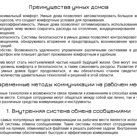
Преимущества умных домов
ксимальный комфорт. Умные дома позволяют автоматизировать большое к
оцессов, что создает комфортные условия для проживания.
ергоэффективность. Умные дома позволяют оптимизировать использование
агодаря чему можно сократить расходы на отопление, кондиционирование 
вещение.
зопасность. Системы безопасности в умных домах позволяют контролировать
мещениям, обнаруживать вторжение и предотвращать возникновение чре
туаций.
обство. Возможность удаленного управления различными системами в д
артфон или планшет делает проживание комфортным и удобным.
ма могут стать неотъемлемой частью нашей будущей жизни. Они могут зн
 уровень комфорта и безопасности, а также сэкономить ресурсы. Развитие 
 умных домов будет продолжаться, и мы обязательно станем свидете
количества удивительных технологий и решений в этой области.
временные методы коммуникации на рабочем ме
ные технологии и возможности связи привели к изменениям в способах ком
м месте. Сегодня сотрудники могут общаться между собой как лично, так и 
я различные средства коммуникации и инструменты.
1. Внутренняя система обмена сообщениями
 самых популярных методов коммуникации на рабочем месте является испо
ей системы обмена сообщениями. Такие системы позволяют сотрудникам
бой на прямую, обмениваться файлами и решать рабочие задачи. Внутренни
ообщениями обеспечивают быструю и эффективную коммуникацию.