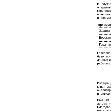
В случа
оператив
копиров
позволяе
информа
Преимущ
Защита 
Восстан
Гаранти
Резервн
безопасн
данных и
работы к
Интеграц
клиентс
анализир
индивиду
Важным 
автомати
Благодар
ему сраз