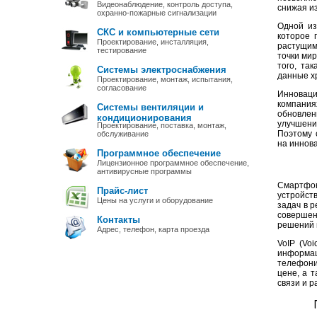
Видеонаблюдение, контроль доступа,
снижая и
охранно-пожарные сигнализации
Одной из
СКС и компьютерные сети
которое 
Проектирование, инсталляция,
растущим
тестирование
точки мир
того, та
Системы электроснабжения
данные х
Проектирование, монтаж, испытания,
согласование
Инноваци
компания
Системы вентиляции и
обновлен
кондиционирования
улучшени
Проектирование, поставка, монтаж,
Поэтому 
обслуживание
на иннова
Программное обеспечение
Лицензионное программное обеспечение,
антивирусные программы
Смартфон
Прайс-лист
устройст
Цены на услуги и оборудование
задач в р
совершен
Контакты
решений в
Адрес, телефон, карта проезда
VoIP (Voi
информа
телефони
цене, а 
связи и 