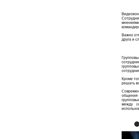
Видеокон
Сотрудни
мнениям
командиро
Важно от
друга и с
Групповы
сотрудни
групповы
сотрудни
Кроме то
решать в
Современ
общения 
групповы
между с
использо
