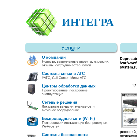
ИНТЕГРА
Услуги
О компании
Deprecat
Новости, выполненные проекты, лицензии,
/var/www/
отзывы, сотрудничество, блоги
system.r
Системы связи и АТС
УАТС, Call-Center, Мини-АТС
Центры обработки данных
12
Проектирование, построение,
эксплуатация
Сетевые решения
Локальные вычислительные сети,
активное оборудование
Беспроводные сети (Wi-Fi)
Построение и инсталляция беспроводных
Wi-Fi сетей
решений,
Системы безопасности
позволяю