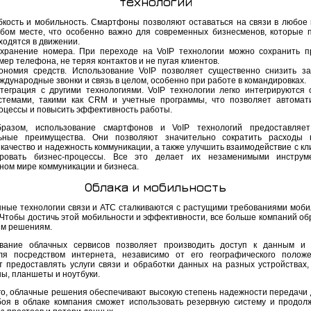
технологий
бкость и мобильность. Смартфоны позволяют оставаться на связи в любое 
бом месте, что особенно важно для современных бизнесменов, которые 
ходятся в движении.
хранение номера. При переходе на VoIP технологии можно сохранить 
мер телефона, не теряя контактов и не пугая клиентов.
ономия средств. Использование VoIP позволяет существенно снизить з
ждународные звонки и связь в целом, особенно при работе в командировках.
теграция с другими технологиями. VoIP технологии легко интегрируются 
стемами, такими как CRM и учетные программы, что позволяет автомат
оцессы и повысить эффективность работы.
бразом, использование смартфонов и VoIP технологий предоставляет
ьные преимущества. Они позволяют значительно сократить расходы н
качество и надежность коммуникации, а также улучшить взаимодействие с кл
ировать бизнес-процессы. Все это делает их незаменимыми инструм
ном мире коммуникации и бизнеса.
Облака и мобильность
ные технологии связи и АТС сталкиваются с растущими требованиями моби
. Чтобы достичь этой мобильности и эффективности, все больше компаний о
ым решениям.
вание облачных сервисов позволяет производить доступ к данным и 
ля посредством интернета, независимо от его географического полож
т предоставлять услуги связи и обработки данных на разных устройствах, 
ы, планшеты и ноутбуки.
го, облачные решения обеспечивают высокую степень надежности передачи 
боя в облаке компания сможет использовать резервную систему и продол