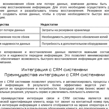
е возникновения сбоев или потери данных, компании должны быть 
ному восстановлению информации. Для этого необходимо осуществлять 
ание данных и разрабатывать планы восстановления. Резервное коп
т создавать копии данных, чтобы в случае необходимости быстро вос
цию.
ества
Недостатки
от потери данных
Затраты на резервное хранилище
овление после сбоев
Необходимость регулярного обновления копий
я надежности данных
Потребность в дополнительном оборудовании
ое копирование и восстановление данных являются важными соста
ости и надежности передачи информации. Это позволяет минимизирова
 обеспечивает возможность быстрого восстановления информации для не
омпании.
Интеграция с CRM системами
Преимущества интеграции с CRM системами
ия с CRM системами позволяет упростить и автоматизировать процессы 
кой информации. В результате более эффективно ведется учет к
уются их предпочтения и потребности. Благодаря этому бизнес может п
альные решения, улучшать сервис и увеличивать лояльность клиентов.
преимуществом интеграции связи и CRM системы является воз
ческой идентификации клиента, когда тот звонит на контактный номер пре
я интеграции информация о клиенте отображается на экране оператора и 
у сориентироваться в предыдущих обращениях клиента, его предпочтениях и 