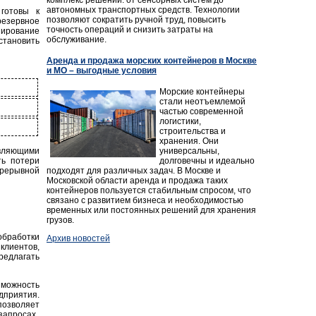
автономных транспортных средств. Технологии
готовы к
позволяют сократить ручной труд, повысить
резервное
точность операций и снизить затраты на
ирование
обслуживание.
становить
Аренда и продажа морских контейнеров в Москве
и МО – выгодные условия
Морские контейнеры
стали неотъемлемой
частью современной
логистики,
строительства и
хранения. Они
универсальны,
вляющими
долговечны и идеально
ть потери
подходят для различных задач. В Москве и
прерывной
Московской области аренда и продажа таких
контейнеров пользуется стабильным спросом, что
связано с развитием бизнеса и необходимостью
временных или постоянных решений для хранения
грузов.
обработки
Архив новостей
лиентов,
редлагать
можность
дприятия.
позволяет
запросах.