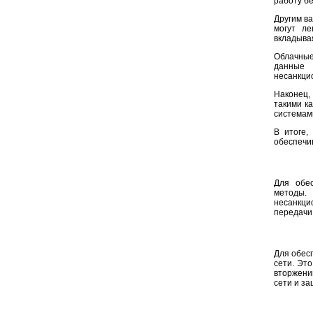
работу бе
Другим в
могут ле
вкладыва
Облачные
данные 
несанкци
Наконец,
такими к
системам
В итоге,
обеспечи
Для обес
методы.
несанкци
передачи
Для обес
сети. Эт
вторжени
сети и за