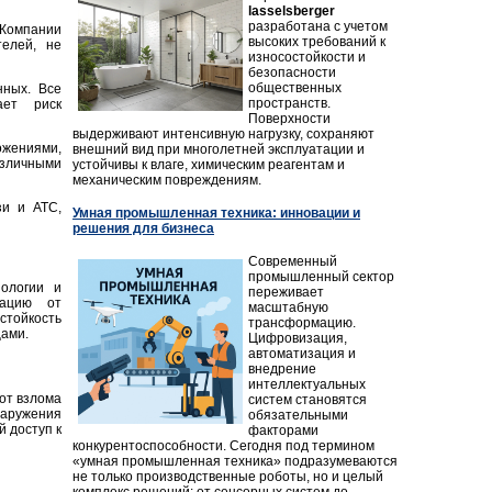
lasselsberger
разработана с учетом
 Компании
высоких требований к
телей, не
износостойкости и
безопасности
общественных
ных. Все
пространств.
ает риск
Поверхности
выдерживают интенсивную нагрузку, сохраняют
ожениями,
внешний вид при многолетней эксплуатации и
азличными
устойчивы к влаге, химическим реагентам и
механическим повреждениям.
зи и АТС,
Умная промышленная техника: инновации и
решения для бизнеса
Современный
промышленный сектор
ологии и
переживает
мацию от
масштабную
тойкость
трансформацию.
ами.
Цифровизация,
автоматизация и
внедрение
интеллектуальных
от взлома
систем становятся
наружения
обязательными
 доступ к
факторами
конкурентоспособности. Сегодня под термином
«умная промышленная техника» подразумеваются
не только производственные роботы, но и целый
комплекс решений: от сенсорных систем до