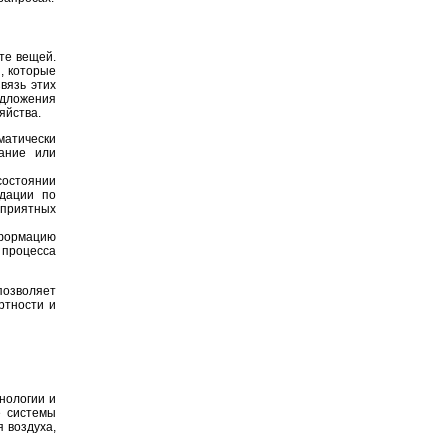
те вещей.
, которые
вязь этих
едложения
яйства.
атически
ание или
состоянии
дации по
приятных
нформацию
 процесса
позволяет
ртности и
нологии и
е системы
 воздуха,