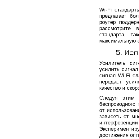
Wi-Fi стандарт
предлагает бо
роутер поддерж
рассмотрите 
стандарта, та
максимальную с
5. Ис
Усилитель сиг
усилить сигнал
сигнал Wi-Fi с
передаст усил
качество и скор
Следуя этим 
беспроводного 
от использован
зависеть от мн
интерференции 
Эксперименти
достижения опт