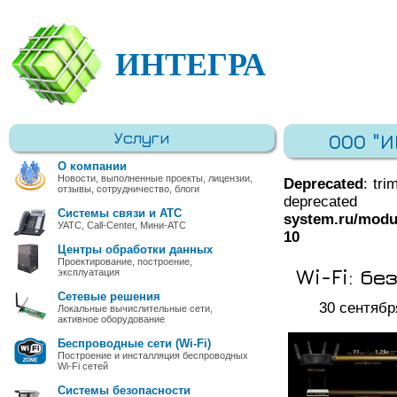
ИНТЕГРА
Услуги
ООО "
О компании
Новости, выполненные проекты, лицензии,
Deprecated
: tri
отзывы, сотрудничество, блоги
deprec
Системы связи и АТС
system.ru/modu
УАТС, Call-Center, Мини-АТС
10
Центры обработки данных
Проектирование, построение,
Wi-Fi: б
эксплуатация
Сетевые решения
30 сентябр
Локальные вычислительные сети,
активное оборудование
Беспроводные сети (Wi-Fi)
Построение и инсталляция беспроводных
Wi-Fi сетей
Системы безопасности