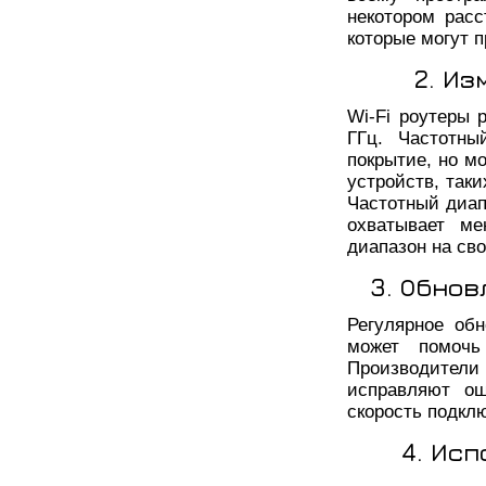
некотором расс
которые могут 
2. Из
Wi-Fi роутеры 
ГГц. Частотны
покрытие, но м
устройств, так
Частотный диап
охватывает ме
диапазон на св
3. Обно
Регулярное об
может помочь
Производител
исправляют ош
скорость подкл
4. Ис