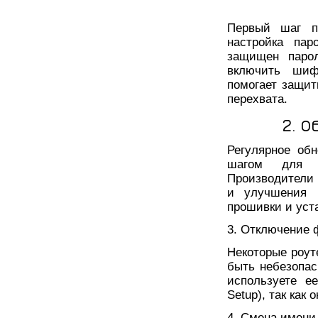
Первый шаг по
настройка па
защищен парол
включить шиф
помогает защи
перехвата.
2. 
Регулярное об
шагом для о
Производители 
и улучшения б
прошивки и уст
3. Отключение 
Некоторые роут
быть небезопас
используете е
Setup), так как
4. Смена имени