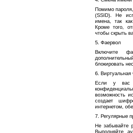
Помимо пароля,
(SSID). Не ис
имена, так ка
Кроме того, о
чтобы скрыть ва
5. Фаервол
Включите ф
дополнительны
блокировать не
6. Виртуальная 
Если у вас 
конфиденциаль
возможность и
создает шифр
интернетом, об
7. Регулярные п
Не забывайте р
Выполняйте а