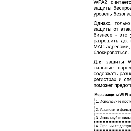
WPA2 считает
защиты беспров
уровень безопас
Однако, тольк
защиты от атак
бизнесе - это
разрешить дос
MAC-адресами,
блокироваться.
Для защиты Wi
сильные паро
содержать разн
регистрах и сп
поможет предот
Меры защиты Wi-Fi в
1. Используйте про
2. Установите филь
3. Используйте силь
4. Ограничьте досту