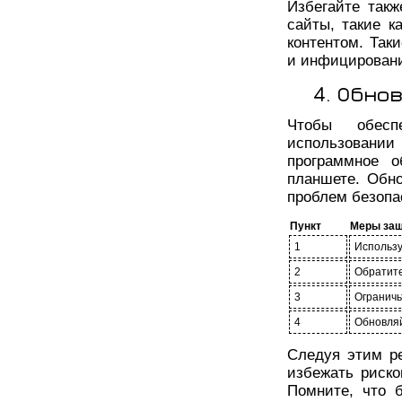
Избегайте так
сайты, такие к
контентом. Так
и инфицировани
4. Обно
Чтобы обесп
использовани
программное о
планшете. Обн
проблем безопа
Пункт
Меры за
1
Использу
2
Обратите
3
Ограничь
4
Обновля
Следуя этим р
избежать риско
Помните, что 