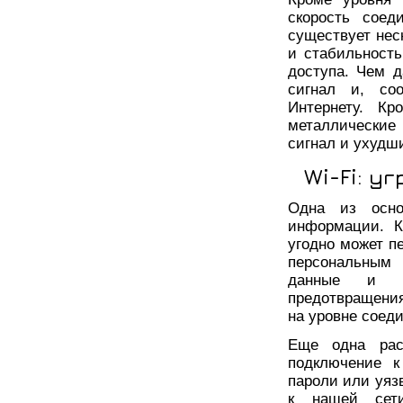
скорость соед
существует нес
и стабильность
доступа. Чем 
сигнал и, соо
Интернету. Кр
металлические
сигнал и ухудши
Wi-Fi: у
Одна из осно
информации. К
угодно может п
персональным 
данные и д
предотвращени
на уровне соеди
Еще одна расп
подключение к
пароли или уяз
к нашей сет