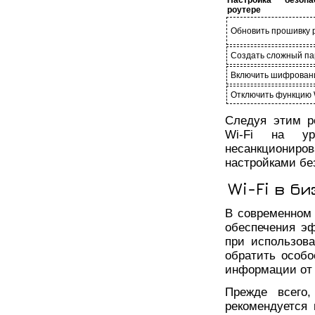
Настройка безоп
роутере
Обновить прошивку 
Создать сложный па
Включить шифрован
Отключить функцию
Следуя этим р
Wi-Fi на у
несанкциониро
настройками бе
Wi-Fi в б
В современном
обеспечения э
при использов
обратить особ
информации от 
Прежде всего,
рекомендуется