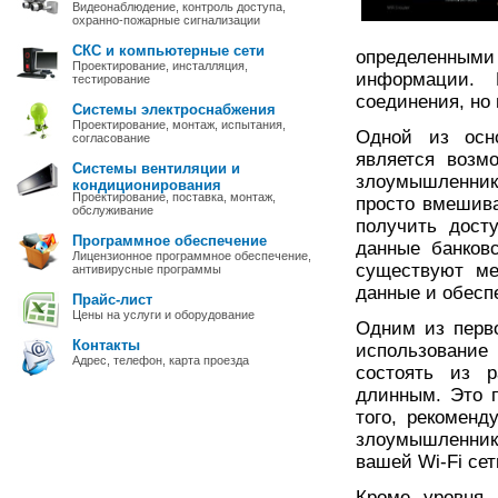
Видеонаблюдение, контроль доступа,
охранно-пожарные сигнализации
СКС и компьютерные сети
определенными
Проектирование, инсталляция,
информации. 
тестирование
соединения, но 
Системы электроснабжения
Проектирование, монтаж, испытания,
Одной из осно
согласование
является возм
Системы вентиляции и
злоумышленники
кондиционирования
Проектирование, поставка, монтаж,
просто вмешива
обслуживание
получить дост
Программное обеспечение
данные банков
Лицензионное программное обеспечение,
существуют ме
антивирусные программы
данные и обеспе
Прайс-лист
Цены на услуги и оборудование
Одним из перво
Контакты
использование
Адрес, телефон, карта проезда
состоять из 
длинным. Это 
того, рекоменд
злоумышленник
вашей Wi-Fi сет
Кроме уровня 