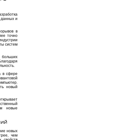
азработка
 данных и
рорывов в
лее точно
индустрии
ты систем
а больших
Благодаря
льность.
а в сфере
квантовой
мпьютер.
ать новый
открывает
сственный
ам новые
ний
ние новых
трее, чем
х свойств