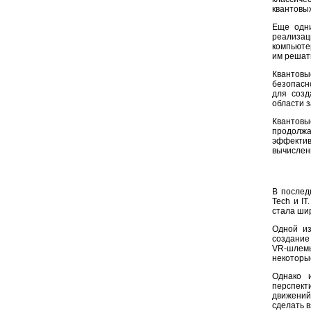
квантовых
Еще одни
реализац
компьюте
им решат
Квантовы
безопасн
для созд
области 
Квантов
продолжа
эффектив
вычислен
В послед
Tech и I
стала ши
Одной из
создание
VR-шлем
некоторы
Однако 
перспект
движений
сделать 