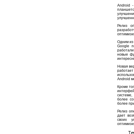
Android 
планшето
улучшени
улучшенн
Релиз о
разработ
оптимизи
Одним из
Google п
работали
новые фу
интересн
Новая вер
работае
использо
Android 
Кроме тог
интерфей
системе,
более со
более пр
Релиз оп
дает воз
своих у
оптимизи
Т