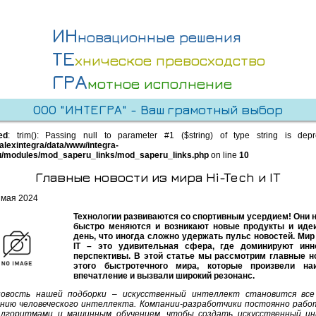
ИН
новационные решения
ТЕ
хническое превосходство
ГРА
мотное исполнение
ООО "ИНТЕГРА" - Ваш грамотный выбор
ed
: trim(): Passing null to parameter #1 ($string) of type string is dep
alexintegra/data/www/integra-
u/modules/mod_saperu_links/mod_saperu_links.php
on line
10
Главные новости из мира Hi-Tech и IT
 мая 2024
Технологии развиваются со спортивным усердием! Они 
быстро меняются и возникают новые продукты и иде
день, что иногда сложно удержать пульс новостей. Мир 
IT – это удивительная сфера, где доминируют инн
перспективы. В этой статье мы рассмотрим главные н
этого быстротечного мира, которые произвели на
впечатление и вызвали широкий резонанс.
новость нашей подборки – искусственный интеллект становится все
нию человеческого интеллекта. Компании-разработчики постоянно раб
алгоритмами и машинным обучением, чтобы создать искусственный ин