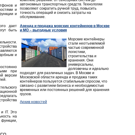
автономных транспортных средств. Технологии
ртфонов и
позволяют сократить ручной труд, повысить
ностями и
точность операций и снизить затраты на
функции и
обслуживание.
Аренда и продажа морских контейнеров в Москве
это дает
и МО – выгодные условия
огут быть
Морские контейнеры
ельности.
стали неотъемлемой
стройства
частью современной
бавляются
логистики,
удобным и
строительства и
хранения. Они
универсальны,
постоянно
долговечны и идеально
ными при
подходят для различных задач. В Москве и
ой версии
Московской области аренда и продажа таких
лей.
контейнеров пользуется стабильным спросом, что
связано с развитием бизнеса и необходимостью
ательского
временных или постоянных решений для хранения
рационной
грузов.
редлагать
стройства
Архив новостей
и IT. Это
ьность на
функции,
го