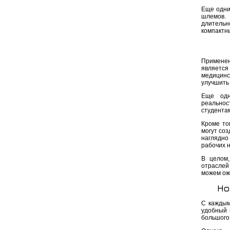
Еще одни
шлемов.
длительн
компактны
Применен
является
медицинс
улучшить 
Еще одн
реальнос
студентам
Кроме то
могут со
наглядно
рабочих 
В целом,
отраслей
можем ож
Но
С каждым
удобный 
большого 