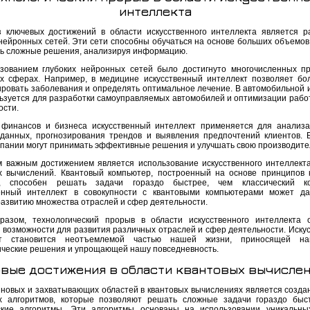
интеллекта
 ключевых достижений в области искусственного интеллекта является р
 нейронных сетей. Эти сети способны обучаться на основе больших объемов
ь сложные решения, анализируя информацию.
зованием глубоких нейронных сетей было достигнуто многочисленных п
х сферах. Например, в медицине искусственный интеллект позволяет бо
ировать заболевания и определять оптимальное лечение. В автомобильной 
ьзуется для разработки самоуправляемых автомобилей и оптимизации рабо
ости.
финансов и бизнеса искусственный интеллект применяется для анализ
данных, прогнозирования трендов и выявления предпочтений клиентов. 
мпании могут принимать эффективные решения и улучшать свою производите
 важным достижением является использование искусственного интеллект
х вычислений. Квантовый компьютер, построенный на основе принципов 
и, способен решать задачи гораздо быстрее, чем классический ко
енный интеллект в совокупности с квантовыми компьютерами может д
развитию множества отраслей и сфер деятельности.
разом, технологический прорыв в области искусственного интеллекта 
 возможности для развития различных отраслей и сфер деятельности. Иску
кт становится неотъемлемой частью нашей жизни, приносящей н
ические решения и упрощающей нашу повседневность.
вые достижения в области квантовых вычисле
 новых и захватывающих областей в квантовых вычислениях является созда
х алгоритмов, которые позволяют решать сложные задачи гораздо быс
ские алгоритмы. Эти алгоритмы основаны на использовании уникальны