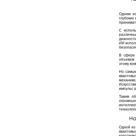
Одним из
глубоких
принимат
С исполь
различны
диагност
ИИ испол
безопасн
В сфере 
объемов 
этому ко
Но самым
квантовы
механик
Искусств
импульс 
Таким об
огромные
интелле
технолог
Но
Одной из
квантовы
классиче