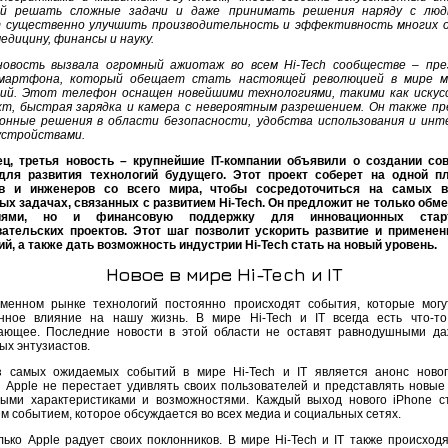
ый решать сложные задачи и даже принимать решения наряду с люд
 существенно улучшить производительность и эффективность многих 
едицину, финансы и науку.
овость вызвала огромный ажиотаж во всем Hi-Tech сообществе – пре
смартфона, который обещает стать настоящей революцией в мире м
ий. Этот телефон оснащен новейшими технологиями, такими как иску
т, быстрая зарядка и камера с невероятным разрешением. Он также п
онные решения в области безопасности, удобства использования и инт
устройствами.
ец, третья новость – крупнейшие IT-компании объявили о создании со
для развития технологий будущего. Этот проект соберет на одной п
ов и инженеров со всего мира, чтобы сосредоточиться на самых 
ых задачах, связанных с развитием Hi-Tech. Он предложит не только обм
иями, но и финансовую поддержку для инновационных стар
ательских проектов. Этот шаг позволит ускорить развитие и примене
ий, а также дать возможность индустрии Hi-Tech стать на новый уровень.
Новое в мире Hi-Tech и IT
менном рынке технологий постоянно происходят события, которые могу
нное влияние на нашу жизнь. В мире Hi-Tech и IT всегда есть что-т
ающее. Последние новости в этой области не оставят равнодушными д
ых энтузиастов.
 самых ожидаемых событий в мире Hi-Tech и IT является анонс новог
 Apple не перестает удивлять своих пользователей и представлять новые
ыми характеристиками и возможностями. Каждый выход нового iPhone с
м событием, которое обсуждается во всех медиа и социальных сетях.
лько Apple радует своих поклонников. В мире Hi-Tech и IT также происход