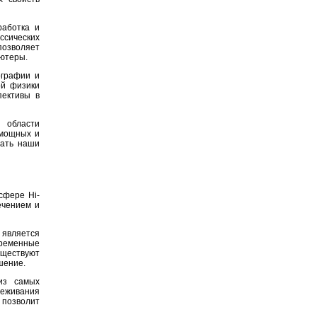
работка и
ссических
позволяет
ьютеры.
ографии и
ой физики
пективы в
 области
 мощных и
лать наши
сфере Hi-
ечением и
 является
временные
ществуют
шение.
из самых
еживания
 позволит