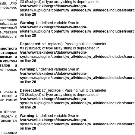
#3 ($subject) of type array|string is deprecated in
ьми. Это
/var/www/alexintegra/data/www/integra-
отраслей,
system.ru/plugins/content/jw_allvideos/jw_allvideos/includes/sour
on line
28
зентация
Warning
: Undefined variable $var in
обильных
/var/www/alexintegra/data/www/integra-
сственный
system.ru/plugins/content/jw_allvideos/jw_allvideos/includes/sour
редлагает
on line
28
еграции с
Deprecated
: str_replace(): Passing null to parameter
#3 ($subject) of type array|string is deprecated in
вместного
/var/www/alexintegra/data/www/integra-
латформе
system.ru/plugins/content/jw_allvideos/jw_allvideos/includes/sour
важных и
on line
28
ен опытом
тапов и
Warning
: Undefined variable $var in
ние новых
/var/www/alexintegra/data/www/integra-
system.ru/plugins/content/jw_allvideos/jw_allvideos/includes/sour
on line
28
Deprecated
: str_replace(): Passing null to parameter
т оказать
#3 ($subject) of type array|string is deprecated in
о новое и
/var/www/alexintegra/data/www/integra-
аже самых
system.ru/plugins/content/jw_allvideos/jw_allvideos/includes/sour
on line
28
о iPhone.
Warning
: Undefined variable $var in
 модели с
/var/www/alexintegra/data/www/integra-
тановится
system.ru/plugins/content/jw_allvideos/jw_allvideos/includes/sour
on line
28
ят важные