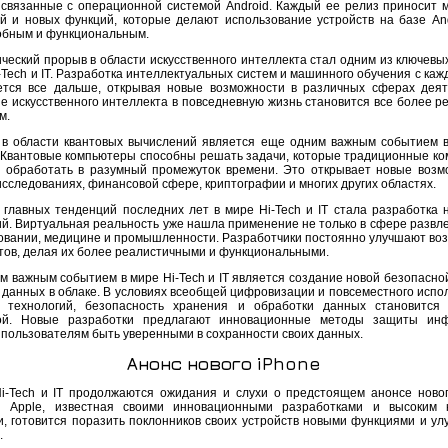
 связанные с операционной системой Android. Каждый ее релиз приносит 
й и новых функций, которые делают использование устройств на базе An
обным и функциональным.
ический прорыв в области искусственного интеллекта стал одним из ключевы
-Tech и IT. Разработка интеллектуальных систем и машинного обучения с ка
ется все дальше, открывая новые возможности в различных сферах деят
е искусственного интеллекта в повседневную жизнь становится все более р
м.
 в области квантовых вычислений является еще одним важным событием в
T. Квантовые компьютеры способны решать задачи, которые традиционные к
т обработать в разумный промежуток времени. Это открывает новые возм
исследованиях, финансовой сфере, криптографии и многих других областях.
 главных тенденций последних лет в мире Hi-Tech и IT стала разработка 
ий. Виртуальная реальность уже нашла применение не только в сфере развле
зовании, медицине и промышленности. Разработчики постоянно улучшают во
тов, делая их более реалистичными и функциональными.
м важным событием в мире Hi-Tech и IT является создание новой безопасно
 данных в облаке. В условиях всеобщей цифровизации и повсеместного испо
 технологий, безопасность хранения и обработки данных становится
ной. Новые разработки предлагают инновационные методы защиты инф
 пользователям быть уверенными в сохранности своих данных.
Анонс нового iPhone
i-Tech и IT продолжаются ожидания и слухи о предстоящем анонсе новог
 Apple, известная своими инновационными разработками и высоким к
и, готовится поразить поклонников своих устройств новыми функциями и у
.