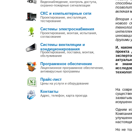
Видеонаблюдение, контроль доступа,
способн
охранно-пожарные сигнализации
позволит
включая м
СКС и компьютерные сети
Проектирование, инсталляция,
Вторая н
тестирование
нового 
технолог
Системы электроснабжения
интеллек
Проектирование, монтаж, испытания,
инноваци
согласование
другими 
Системы вентиляции и
И, након
кондиционирования
проекта 
Проектирование, поставка, монтаж,
эксперт
обслуживание
актуальн
Программное обеспечение
и знан
Лицензионное программное обеспечение,
исследов
антивирусные программы
технолог
Прайс-лист
Цены на услуги и оборудование
На совре
Контакты
существе
Адрес, телефон, карта проезда
захватыв
искушенн
Одним из
Компания
улучшенн
настоящи
Но не то