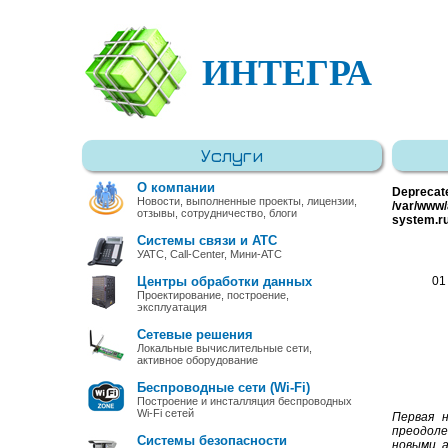
ИНТЕГРА
Услуги
О компании
Deprecat
Новости, выполненные проекты, лицензии,
/var/www/
отзывы, сотрудничество, блоги
system.r
Системы связи и АТС
УАТС, Call-Center, Мини-АТС
Центры обработки данных
01
Проектирование, построение,
эксплуатация
Сетевые решения
Локальные вычислительные сети,
активное оборудование
Беспроводные сети (Wi-Fi)
Построение и инсталляция беспроводных
Wi-Fi сетей
Первая 
преодоле
Системы безопасности
новыми 