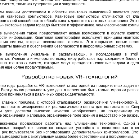
 систем, таких как суперпозиция и запутанность.
м важным достижением в области квантовых вычислений является раз
ия квантовых компьютеров. Квантовые компьютеры отличаются от кла
ров своей способностью обрабатывать данные в квантовых состояниях. Это 
ь некоторые задачи гораздо быстрее и эффективнее, чем классические комп
е вычисления также предоставляют новые возможности в области крипт
ости информации. Квантовая криптография использует принципы квантов
ания систем, которые невозможно взломать. Это открывает новые перс
защиты данных и обеспечения безопасности в информационных системах.
ые вычисления уникальны и захватывающи, и исследования в этой
ются. Ученые и инженеры по всему миру работают над созданием более
ных квантовых систем, которые могут преодолеть сложные задачи и сде
ия еще более продуктивными.
Разработка новых VR-технологий
ние годы разработка VR-технологий стала одной из приоритетных задач в 
T. Виртуальная реальность уже давно перестала быть только игровым развл
роко применяться в различных сферах деятельности.
 главных проблем, с которой сталкиваются разработчики VR-технологий,
 полностью иммерсивного и реалистического опыта для пользователя. Со
ы уже достигли высокого качества изображения, но по-прежнему су
е ограничения, например, ограниченное поле зрения и недостаточное разре
инженеры продолжают работать над улучшением технологий. Одной 
ивных разработок является создание устройств с возможностью отсл
 рук пользователя без использования дополнительных контроллеров. Это
взаимодействие с виртуальным миром более естественным и погруженным.