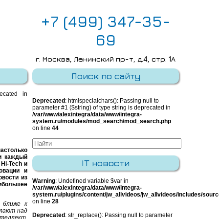
+7 (499) 347-35-
69
г. Москва, Ленинский пр-т, д.4, стр. 1А
E-mail:
info@integra-system.ru
Поиск по сайту
recated in
Deprecated
: htmlspecialchars(): Passing null to
parameter #1 ($string) of type string is deprecated in
/var/www/alexintegra/data/www/integra-
system.ru/modules/mod_search/mod_search.php
on line
44
настолько
и каждый
IT новости
Hi-Tech и
овации и
овости из
Warning
: Undefined variable $var in
ибольшее
/var/www/alexintegra/data/www/integra-
system.ru/plugins/content/jw_allvideos/jw_allvideos/includes/sour
on line
28
 ближе к
отают над
Deprecated
: str_replace(): Passing null to parameter
теллект,