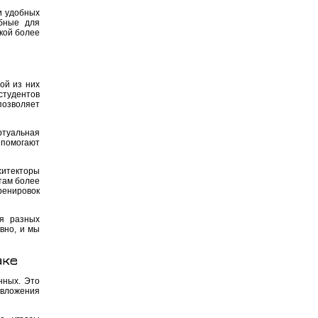
и удобных
бные для
кой более
ой из них
студентов
позволяет
туальная
 помогают
хитекторы
там более
ренировок
ля разных
вно, и мы
аке
нных. Это
 вложения