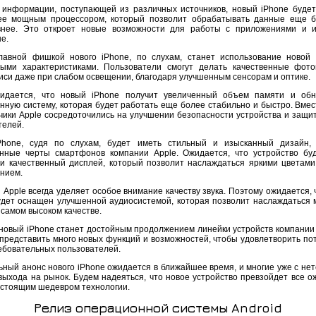
 информации, поступающей из различных источников, новый iPhone буде
е мощным процессором, который позволит обрабатывать данные еще б
нее. Это откроет новые возможности для работы с приложениями и и
е.
лавной фишкой нового iPhone, по слухам, станет использование новой
ыми характеристиками. Пользователи смогут делать качественные фот
иси даже при слабом освещении, благодаря улучшенным сенсорам и оптике.
идается, что новый iPhone получит увеличенный объем памяти и обн
нную систему, которая будет работать еще более стабильно и быстро. Вмест
чики Apple сосредоточились на улучшении безопасности устройства и защи
телей.
hone, судя по слухам, будет иметь стильный и изысканный дизайн, 
нные черты смартфонов компании Apple. Ожидается, что устройство бу
и качественный дисплей, который позволит наслаждаться яркими цветами
нием.
Apple всегда уделяет особое внимание качеству звука. Поэтому ожидается, 
удет оснащен улучшенной аудиосистемой, которая позволит наслаждаться 
 самом высоком качестве.
 новый iPhone станет достойным продолжением линейки устройств компании 
представить много новых функций и возможностей, чтобы удовлетворить по
ебовательных пользователей.
ный анонс нового iPhone ожидается в ближайшее время, и многие уже с не
 выхода на рынок. Будем надеяться, что новое устройство превзойдет все о
астоящим шедевром технологии.
Релиз операционной системы Android