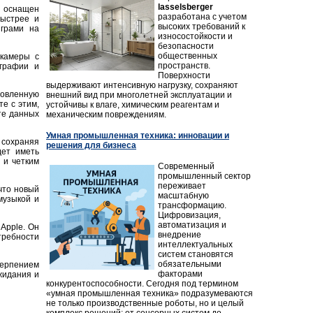
lasselsberger
т оснащен
разработана с учетом
ыстрее и
высоких требований к
грами на
износостойкости и
безопасности
общественных
 камеры с
пространств.
ографии и
Поверхности
выдерживают интенсивную нагрузку, сохраняют
овленную
внешний вид при многолетней эксплуатации и
е с этим,
устойчивы к влаге, химическим реагентам и
те данных
механическим повреждениям.
Умная промышленная техника: инновации и
сохраняя
решения для бизнеса
дет иметь
 и четким
Современный
промышленный сектор
переживает
что новый
масштабную
музыкой и
трансформацию.
Цифровизация,
автоматизация и
Apple. Он
внедрение
требности
интеллектуальных
систем становятся
обязательными
терпением
факторами
жидания и
конкурентоспособности. Сегодня под термином
«умная промышленная техника» подразумеваются
не только производственные роботы, но и целый
комплекс решений: от сенсорных систем до