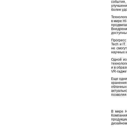
события,
улучшени
более уд
Технолог
в мире Hi
продвига
Внедрени
доступны
Прогресс
Tech и I
не смогу
научных 
Одной из
технолог
и в обра
VR-гадже
Еще одни
хранения
облачных
актуаль
позволяя
В мире H
Компания
продукци
дизайном