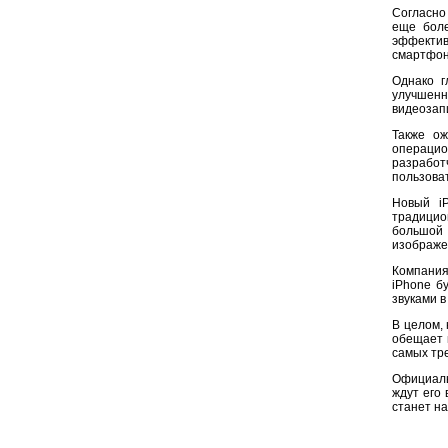
Согласно
еще боле
эффектив
смартфон
Однако г
улучшенн
видеозап
Также ож
операцио
разработ
пользова
Новый iP
традицио
большой 
изображе
Компания 
iPhone б
звуками в
В целом,
обещает 
самых тр
Официаль
ждут его
станет н