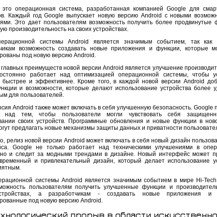
- это операционная система, разработанная компанией Google для сма
в. Каждый год Google выпускает новую версию Android с новыми возмож
ями. Это дает пользователям возможность получить более продвинутые 
ую производительность на своих устройствах.
перационной системы Android является значимым событием, так как 
чикам возможность создавать новые приложения и функции, которые м
рованы под новую версию Android.
 главных преимуществ новой версии Android является улучшение производит
остоянно работает над оптимизацией операционной системы, чтобы у
 быстрее и эффективнее. Кроме того, в каждой новой версии Android до
нкции и возможности, которые делают использование устройства более 
ым для пользователей.
сия Android также может включать в себя улучшенную безопасность. Google 
т над тем, чтобы пользователи могли чувствовать себя защищен
вании своих устройств. Программные обновления и новые функции в нов
могут предлагать новые механизмы защиты данных и приватности пользовате
о, релиз новой версии Android может включать в себя новый дизайн пользов
са. Google не только работает над техническими улучшениями в опе
 но и следит за модными трендами в дизайне. Новый интерфейс может п
временный и привлекательный дизайн, который делает использование у
иятным.
ерационной системы Android является значимым событием в мире Hi-Tech 
можность пользователям получить улучшенные функции и производител
стройствах, а разработчикам - создавать новые приложения и 
рованные под новую версию Android.
ехнологический прорыв в области искусственно