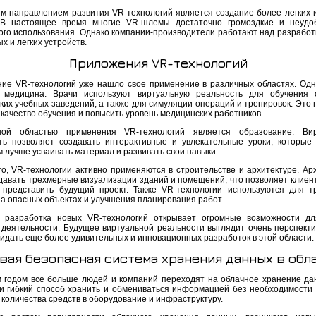
м направлением развития VR-технологий является создание более легких 
 В настоящее время многие VR-шлемы достаточно громоздкие и неудо
ого использования. Однако компании-производители работают над разработ
х и легких устройств.
Приложения VR-технологий
ие VR-технологий уже нашло свое применение в различных областях. Одн
 медицина. Врачи используют виртуальную реальность для обучения 
ких учебных заведений, а также для симуляции операций и тренировок. Это 
качество обучения и повысить уровень медицинских работников.
ой областью применения VR-технологий является образование. Вир
ть позволяет создавать интерактивные и увлекательные уроки, которые
 лучше усваивать материал и развивать свои навыки.
го, VR-технологии активно применяются в строительстве и архитектуре. Ар
здавать трехмерные визуализации зданий и помещений, что позволяет клиен
 представить будущий проект. Также VR-технологии используются для т
на опасных объектах и улучшения планирования работ.
 разработка новых VR-технологий открывает огромные возможности д
 деятельности. Будущее виртуальной реальности выглядит очень перспекти
идать еще более удивительных и инновационных разработок в этой области.
вая безопасная система хранения данных в обл
 годом все больше людей и компаний переходят на облачное хранение да
и гибкий способ хранить и обмениваться информацией без необходимости
количества средств в оборудование и инфраструктуру.