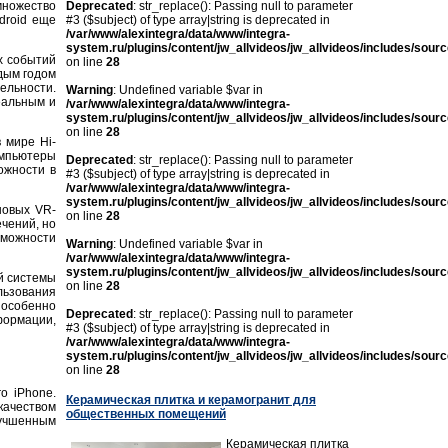
множество
Deprecated
: str_replace(): Passing null to parameter
droid еще
#3 ($subject) of type array|string is deprecated in
/var/www/alexintegra/data/www/integra-
system.ru/plugins/content/jw_allvideos/jw_allvideos/includes/sour
х событий
on line
28
ждым годом
ельности.
Warning
: Undefined variable $var in
еальным и
/var/www/alexintegra/data/www/integra-
system.ru/plugins/content/jw_allvideos/jw_allvideos/includes/sour
on line
28
 мире Hi-
омпьютеры
Deprecated
: str_replace(): Passing null to parameter
ожности в
#3 ($subject) of type array|string is deprecated in
/var/www/alexintegra/data/www/integra-
system.ru/plugins/content/jw_allvideos/jw_allvideos/includes/sour
новых VR-
on line
28
чений, но
зможности
Warning
: Undefined variable $var in
/var/www/alexintegra/data/www/integra-
system.ru/plugins/content/jw_allvideos/jw_allvideos/includes/sour
й системы
on line
28
льзования
 особенно
Deprecated
: str_replace(): Passing null to parameter
ормации,
#3 ($subject) of type array|string is deprecated in
/var/www/alexintegra/data/www/integra-
system.ru/plugins/content/jw_allvideos/jw_allvideos/includes/sour
on line
28
о iPhone.
Керамическая плитка и керамогранит для
ачеством
общественных помещений
лучшенным
Керамическая плитка