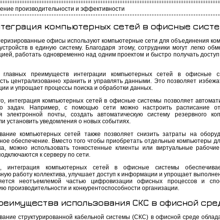
ение производительности и эффективности
теграция компьютерных сетей в офисные сист
еризированные офисы используют компьютерные сети для объединения ко
 устройств в единую систему. Благодаря этому, сотрудники могут легко обм
ией, работать одновременно над одним проектом и быстро получать доступ
 главных преимуществ интеграции компьютерных сетей в офисные с
сть централизованно хранить и управлять данными. Это позволяет избежа
ии и упрощает процессы поиска и обработки данных.
го, интеграция компьютерных сетей в офисные системы позволяет автомат
во задач. Например, с помощью сети можно настроить расписание от
я электронной почты, создать автоматическую систему резервного ко
ли установить уведомления о новых событиях.
вание компьютерных сетей также позволяет снизить затраты на обору
ное обеспечение. Вместо того чтобы приобретать отдельные компьютеры дл
ка, можно использовать тонкостенные клиенты или виртуальные рабочие
одключаются к серверу по сети.
, интеграция компьютерных сетей в офисные системы обеспечива
ную работу коллектива, улучшает доступ к информации и упрощает выполнен
яется неотъемлемой частью цифровизации офисных процессов и спос
ю производительности и конкурентоспособности организации.
реимущества использования СКС в офисной сре
вание структурированной кабельной системы (СКС) в офисной среде облад