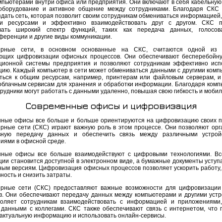
мпьютерами внутри офиса или предприятия. Они включают в себя кабельную 
оборудование и активное общение между сотрудниками. Благодаря СКС
здать сеть, которая позволит своим сотрудникам обмениваться информацией,
и ресурсами и эффективно взаимодействовать друг с другом. СКС п
вать широкий спектр функций, таких как передача данных, голосова
ференции и другие виды коммуникации.
ерные сети, в основном основанные на СКС, считаются одной из 
ющих цифровизации офисных процессов. Они обеспечивают бесперебойн
ионной системы предприятия и позволяют сотрудникам эффективно исп
ию. Каждый компьютер в сети может обмениваться данными с другими комп
ться к общим ресурсам, например, принтерам или файловым серверам, и
 облачным сервисам для хранения и обработки информации. Благодаря ком
рудники могут работать с данными удаленно, повышая свою гибкость и мобил
Современные офисы и цифровизация
ные офисы все больше и больше ориентируются на цифровизацию своих п
рные сети (СКС) играют важную роль в этом процессе. Они позволяют орг
вную передачу данных и обеспечить связь между различными устрой
иями в офисной среде.
ные офисы все больше взаимодействуют с цифровыми технологиями. В
ии становится доступной в электронном виде, а бумажные документы уступ
ным версиям. Цифровизация офисных процессов позволяет ускорить работу,
ность и снизить затраты.
рные сети (СКС) предоставляют важные возможности для цифровизаци
в. Они обеспечивают передачу данных между компьютерами и другими устр
оляет сотрудникам взаимодействовать с информацией и приложениями
 данными с коллегами. СКС также обеспечивают связь с интернетом, что 
 актуальную информацию и использовать онлайн-сервисы.