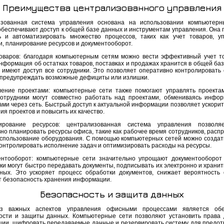
Преимущества централизованного управления
зованная система управления основана на использовании компьютерн
обеспечивают доступ к общей базе данных и инструментам управления. Она 
ь и автоматизировать множество процессов, таких как учет товаров, у
и, планирование ресурсов и документооборот.
товаров: благодаря компьютерным сетям можно вести эффективный учет т
нформация об остатках товаров, поставках и продажах хранится в общей баз
й имеют доступ все сотрудники. Это позволяет оперативно контролировать 
 предупреждать возможные дефициты или излишки.
ление проектами: компьютерные сети также помогают управлять проекта
отрудники могут совместно работать над проектами, обмениваясь инфо
ами через сеть. Быстрый доступ к актуальной информации позволяет ускорит
я проектов и повысить их качество.
ирование ресурсов: централизованная система управления позволя
но планировать ресурсы офиса, такие как рабочее время сотрудников, расп
использование оборудования. С помощью компьютерных сетей можно создат
контролировать исполнение задач и оптимизировать расходы на ресурсы.
ентооборот: компьютерные сети значительно упрощают документооборот
ки могут быстро передавать документы, подписывать их электронно и хранит
ных. Это ускоряет процесс обработки документов, снижает вероятность
 безопасность хранения информации.
Безопасность и защита данных
з важных аспектов управления офисными процессами является обе
ости и защиты данных. Компьютерные сети позволяют установить права 
ии, шифровать передаваемые данные и резервировать систему для предо