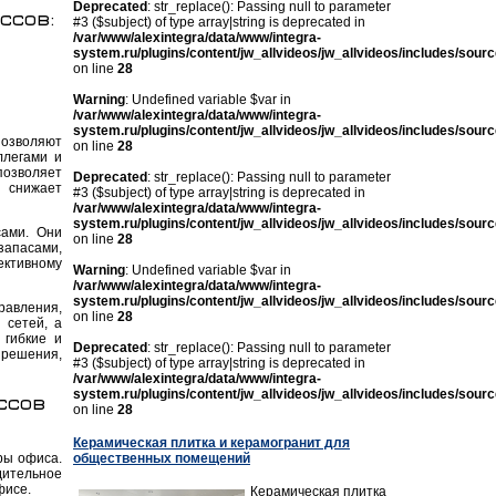
Deprecated
: str_replace(): Passing null to parameter
ссов:
#3 ($subject) of type array|string is deprecated in
/var/www/alexintegra/data/www/integra-
system.ru/plugins/content/jw_allvideos/jw_allvideos/includes/sour
on line
28
Warning
: Undefined variable $var in
/var/www/alexintegra/data/www/integra-
system.ru/plugins/content/jw_allvideos/jw_allvideos/includes/sour
озволяют
on line
28
ллегами и
позволяет
Deprecated
: str_replace(): Passing null to parameter
и снижает
#3 ($subject) of type array|string is deprecated in
/var/www/alexintegra/data/www/integra-
system.ru/plugins/content/jw_allvideos/jw_allvideos/includes/sour
ами. Они
on line
28
запасами,
ективному
Warning
: Undefined variable $var in
/var/www/alexintegra/data/www/integra-
system.ru/plugins/content/jw_allvideos/jw_allvideos/includes/sour
равления,
on line
28
 сетей, а
 гибкие и
Deprecated
: str_replace(): Passing null to parameter
решения,
#3 ($subject) of type array|string is deprecated in
/var/www/alexintegra/data/www/integra-
system.ru/plugins/content/jw_allvideos/jw_allvideos/includes/sour
ссов
on line
28
Керамическая плитка и керамогранит для
общественных помещений
ры офиса.
дительное
фисе.
Керамическая плитка