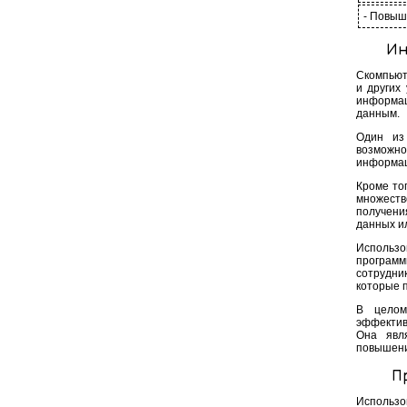
- Повыш
Ин
Скомпьют
и других
информац
данным.
Один из
возможно
информац
Кроме то
множест
получени
данных и
Использо
программ
сотрудни
которые п
В целом
эффектив
Она явл
повышени
П
Использо