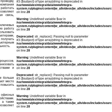
проводку,
#3 ($subject) of type array|string is deprecated in
 компания
/var/www/alexintegra/data/www/integra-
 работать
system.ru/plugins/content/jw_allvideos/jw_allvideos/includes/sour
озволяют
on line
28
я связь,
Warning
: Undefined variable $var in
/var/www/alexintegra/data/www/integra-
ключевых
system.ru/plugins/content/jw_allvideos/jw_allvideos/includes/sour
ую работу
on line
28
ользовать
ьютерами,
Deprecated
: str_replace(): Passing null to parameter
 получать
#3 ($subject) of type array|string is deprecated in
пьютерным
/var/www/alexintegra/data/www/integra-
ьность.
system.ru/plugins/content/jw_allvideos/jw_allvideos/includes/sour
on line
28
Warning
: Undefined variable $var in
роцессов.
/var/www/alexintegra/data/www/integra-
анизовать
system.ru/plugins/content/jw_allvideos/jw_allvideos/includes/sour
ствами и
on line
28
Deprecated
: str_replace(): Passing null to parameter
се больше
#3 ($subject) of type array|string is deprecated in
ают место
/var/www/alexintegra/data/www/integra-
 повысить
system.ru/plugins/content/jw_allvideos/jw_allvideos/includes/sour
on line
28
и офисных
Warning
: Undefined variable $var in
ойствами.
/var/www/alexintegra/data/www/integra-
, а также
system.ru/plugins/content/jw_allvideos/jw_allvideos/includes/sour
позволяет
on line
28