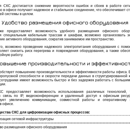
я СКС достигается снижение вероятности ошибок и сбоев в работе сет
во в офисе получает надежное и стабильное соединение, что обеспечивает с
ей системы в целом.
Удобство размещения офисного оборудования
же предоставляет возможность удобного размещения офисного обору
я специальным кабельным трассам и шкафам, возможно организовать э
ие активного оборудования, сократив занимаемое им пространство.
го, возможно проведение надежного электропитания оборудования с пом
оляет снизить риск перегрева и повреждения оборудования, а также обесп
ойную работу.
овышение производительности и эффективнос
обствует повышению производительности и эффективности работы офиса. 
пропускной способности и скорости передачи данных в структурированной 
 сотрудники имеют возможность быстро и без задержек работать с больши
ии.
С предоставляет возможность использования различных технологий, 
я связь по IP, видеоконференции и удаленный доступ к офисным ресу
твует увеличению коммуникации, совместной работы и оперативному 
в офисе.
ества СКС для цифровизации офисных процессов:
изация сетевой инфраструктуры
тво размещения офисного оборудования