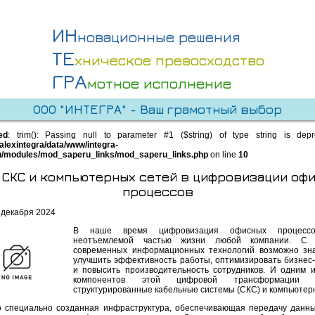
ИН
новационные решения
ТЕ
хническое превосходство
ГРА
мотное исполнение
ООО "ИНТЕГРА" - Ваш грамотный выбор
ed
: trim(): Passing null to parameter #1 ($string) of type string is dep
alexintegra/data/www/integra-
u/modules/mod_saperu_links/mod_saperu_links.php
on line
10
 СКС и компьютерных сетей в цифровизации оф
процессов
 декабря 2024
В наше время цифровизация офисных процессо
неотъемлемой частью жизни любой компании. С
современных информационных технологий возможно зн
улучшить эффективность работы, оптимизировать бизнес
и повысить производительность сотрудников. И одним 
компонентов этой цифровой трансформации я
структурированные кабельные системы (СКС) и компьютер
о специально созданная инфраструктура, обеспечивающая передачу данны