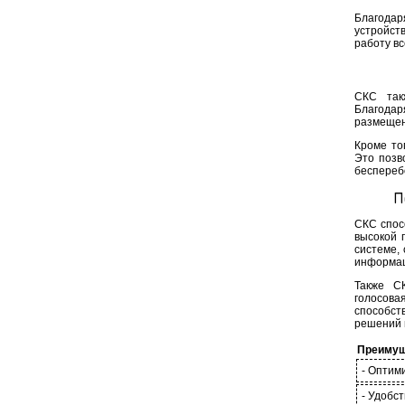
Благодар
устройст
работу вс
СКС так
Благодар
размещен
Кроме то
Это позв
беспереб
П
СКС спос
высокой 
системе,
информац
Также СК
голосова
способс
решений 
Преимущ
- Оптим
- Удобс