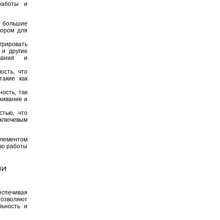
работы и
 большие
тором для
рировать
 и другие
ования и
ость, что
такие как
ость, так
уживание и
стью, что
 ключевым
лементом
во работы
ми
еспечивая
озволяют
льность и