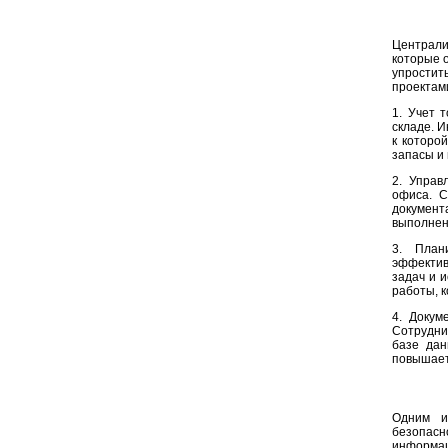
Централи
которые 
упростит
проектам
1. Учет 
складе. И
к которо
запасы и
2. Управ
офиса. С
документ
выполнени
3. План
эффектив
задач и 
работы, 
4. Докум
Сотрудни
базе дан
повышает
Одним и
безопасн
информац