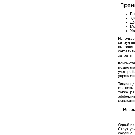
Преи
Бы
Уд
До
Мо
Ув
Использ
сотрудни
выполнят
сократит
затраты.
Компьюте
позволяю
учет раб
управлен
Тенденци
как повы
также ра
эффекти
основанн
Воз
Одной из
Структур
соединен