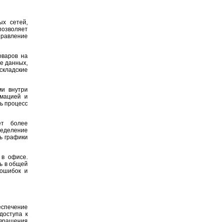
ых сетей,
позволяет
правление
оваров на
е данных,
складские
ми внутри
рмацией и
ь процесс
ет более
ределение
ь графики
 в офисе.
ь в общей
 ошибок и
спечение
доступа к
твращения