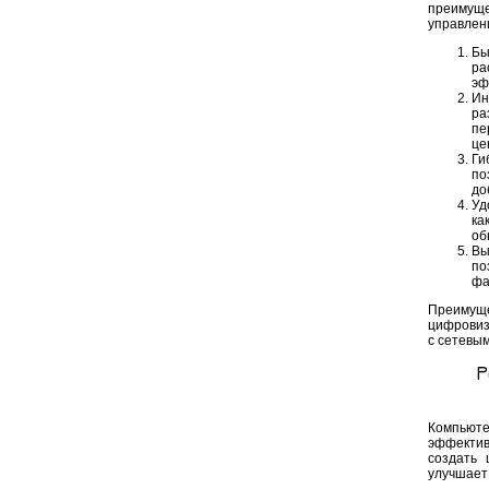
преимущ
управлен
Бы
ра
эф
Ин
ра
пе
це
Ги
по
до
Уд
ка
об
Вы
по
фа
Преимущ
цифровиз
с сетевы
Р
Компьюте
эффекти
создать 
улучшает