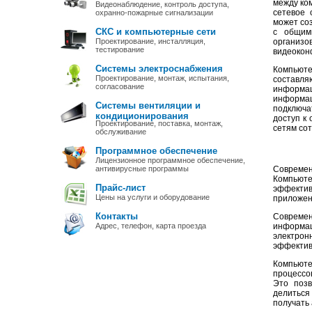
между ко
Видеонаблюдение, контроль доступа,
сетевое 
охранно-пожарные сигнализации
может со
СКС и компьютерные сети
с общим
Проектирование, инсталляция,
организо
тестирование
видеокон
Системы электроснабжения
Компьют
Проектирование, монтаж, испытания,
составля
согласование
информац
информац
Системы вентиляции и
подключа
кондиционирования
доступ к
Проектирование, поставка, монтаж,
сетям сот
обслуживание
Программное обеспечение
Лицензионное программное обеспечение,
антивирусные программы
Современ
Компьюте
Прайс-лист
эффекти
Цены на услуги и оборудование
приложен
Контакты
Современ
Адрес, телефон, карта проезда
информац
электрон
эффектив
Компьюте
процессо
Это позв
делиться
получать