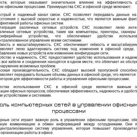
еств, которые оказывают значительное влияние на эффективность 
ие офисными процессами. Преимущества СКС в офисной среде включают:
стрый и надежный канал связи. СКС позволяет передавать данные на
сстояния с высокой скоростью и надежностью, что является важным фак
фективной работы офисных систем.
теграция различных сетевых устройств. СКС позволяет легко интег
зличные сетевые устройства, такие как компьютеры, принтеры, сканеры
риферийные устройства, что обеспечивает удобство использ
нтрализованное управление всеми системами.
бкость и масштабируемость. СКС обеспечивает гибкость и масштабируем
зволяет легко адаптировать систему под изменения в офисной среде, 
бавление новых устройств или изменение конфигурации сети.
обство и надежность. СКС предоставляет удобство использования и надежн
к все кабели и соединения находятся в одном месте, что облегчает их обсл
наружение возможных проблем.
сокая производительность. СКС обладает высокой пропускной способно
зволяет передавать большие объемы данных в офисной среде, что является
ктором для эффективности работы и управления офисными процессами.
ества использования СКС в офисной среде являются важным э
ации офисных процессов, обеспечивая эффективность, надежность и удобст
ми устройствами и системами.
оль компьютерных сетей в управлении офисны
процессами
рные сети играют важную роль в управлении офисными процессами, об
вную коммуникацию и обмен информацией между сотрудниками. Они п
централизованную систему управления, которая повышает производите
 организацию работы в офисе.