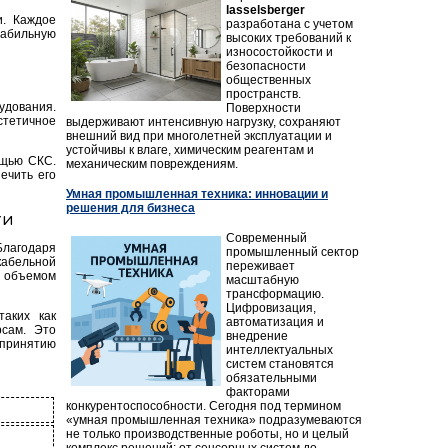
lasselsberger
и. Каждое
разработана с учетом
табильную
высоких требований к
износостойкости и
безопасности
общественных
пространств.
дования.
Поверхности
стетичное
выдерживают интенсивную нагрузку, сохраняют
внешний вид при многолетней эксплуатации и
устойчивы к влаге, химическим реагентам и
ощью СКС.
механическим повреждениям.
ечить его
Умная промышленная техника: инновации и
решения для бизнеса
ти
Современный
Благодаря
промышленный сектор
кабельной
переживает
м объемом
масштабную
трансформацию.
Цифровизация,
таких как
автоматизация и
рсам. Это
внедрение
принятию
интеллектуальных
систем становятся
обязательными
факторами
конкурентоспособности. Сегодня под термином
«умная промышленная техника» подразумеваются
не только производственные роботы, но и целый
комплекс решений: от сенсорных систем до