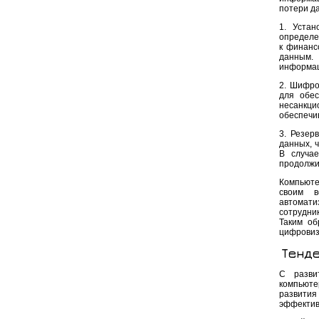
потери д
1. Устан
определе
к финанс
данным. 
информац
2. Шифро
для обес
несанкци
обеспечи
3. Резер
данных, 
В случа
продолжи
Компьюте
своим в
автомат
сотрудни
Таким об
цифровиз
Тенде
С разви
компьюте
развития
эффектив