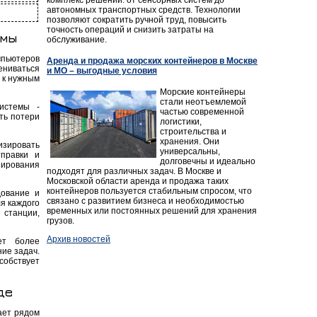
автономных транспортных средств. Технологии
позволяют сократить ручной труд, повысить
точность операций и снизить затраты на
емы
обслуживание.
мпьютеров
Аренда и продажа морских контейнеров в Москве
ениваться
и МО – выгодные условия
 к нужным
Морские контейнеры
стали неотъемлемой
истемы -
частью современной
ть потери
логистики,
строительства и
хранения. Они
изировать
универсальны,
правки и
долговечны и идеально
пирования
подходят для различных задач. В Москве и
Московской области аренда и продажа таких
контейнеров пользуется стабильным спросом, что
дование и
связано с развитием бизнеса и необходимостью
я каждого
временных или постоянных решений для хранения
 станции,
грузов.
Архив новостей
ет более
ие задач.
обствует
де
ает рядом