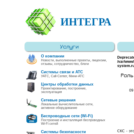
ИНТЕГРА
Услуги
О компании
Deprecat
Новости, выполненные проекты, лицензии,
/var/www/
отзывы, сотрудничество, блоги
system.r
Системы связи и АТС
Роль
УАТС, Call-Center, Мини-АТС
Центры обработки данных
Проектирование, построение,
09
эксплуатация
Сетевые решения
Локальные вычислительные сети,
активное оборудование
Беспроводные сети (Wi-Fi)
Построение и инсталляция беспроводных
Wi-Fi сетей
СКС - эт
Системы безопасности