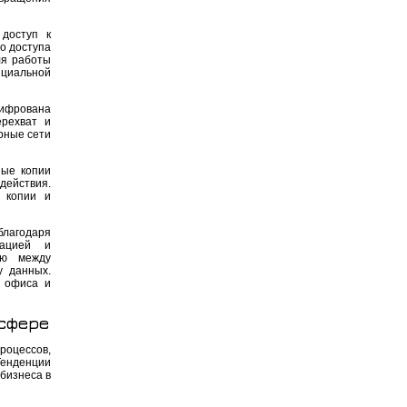
 доступ к
о доступа
ля работы
нциальной
шифрована
ерехват и
рные сети
ные копии
действия.
 копии и
благодаря
мацией и
ию между
у данных.
о офиса и
 сфере
оцессов,
Тенденции
бизнеса в