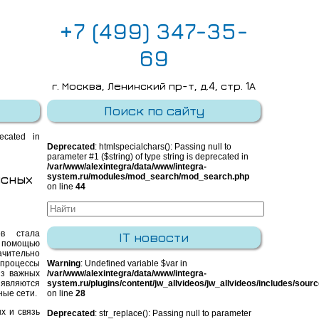
+7 (499) 347-35-
69
г. Москва, Ленинский пр-т, д.4, стр. 1А
E-mail:
info@integra-system.ru
Поиск по сайту
recated in
Deprecated
: htmlspecialchars(): Passing null to
parameter #1 ($string) of type string is deprecated in
/var/www/alexintegra/data/www/integra-
исных
system.ru/modules/mod_search/mod_search.php
on line
44
в стала
IT новости
 помощью
ачительно
-процессы
Warning
: Undefined variable $var in
из важных
/var/www/alexintegra/data/www/integra-
вляются
system.ru/plugins/content/jw_allvideos/jw_allvideos/includes/sour
ные сети.
on line
28
х и связь
Deprecated
: str_replace(): Passing null to parameter