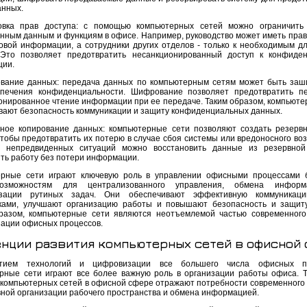
анных.
овка прав доступа: с помощью компьютерных сетей можно ограничить
нным данным и функциям в офисе. Например, руководство может иметь прав
овой информации, а сотрудники других отделов - только к необходимым д
Это позволяет предотвратить несанкционированный доступ к конфиде
ии.
вание данных: передача данных по компьютерным сетям может быть за
печения конфиденциальности. Шифрование позволяет предотвратить п
онированное чтение информации при ее передаче. Таким образом, компьюте
вают безопасность коммуникации и защиту конфиденциальных данных.
вное копирование данных: компьютерные сети позволяют создать резерв
чтобы предотвратить их потерю в случае сбоя системы или вредоносного воз
е непредвиденных ситуаций можно восстановить данные из резервной
ть работу без потери информации.
рные сети играют ключевую роль в управлении офисными процессами 
озможностям для централизованного управления, обмена инфор
изации рутиных задач. Они обеспечивают эффективную коммуникац
ками, улучшают организацию работы и повышают безопасность и защит
разом, компьютерные сети являются неотъемлемой частью современног
ации офисных процессов.
нции развития компьютерных сетей в офисной
тием технологий и цифровизации все большего числа офисных пр
рные сети играют все более важную роль в организации работы офиса. 
 компьютерных сетей в офисной сфере отражают потребности современного 
ной организации рабочего пространства и обмена информацией.