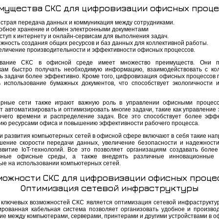
мущества СКС для цифровизации офисных проце
страя передача данных и коммуникация между сотрудниками.
обное хранение и обмен электронными документами
ступ к интернету и онлайн-сервисам для выполнения задач.
жность создания общих ресурсов и баз данных для коллективной работы.
еличение производительности и эффективности офисных процессов.
ование СКС в офисной среде имеет множество преимуществ. Они п
кам быстро получать необходимую информацию, взаимодействовать с ко
ь задачи более эффективно. Кроме того, цифровизация офисных процессов 
ь использование бумажных документов, что способствует экологичности 
рные сети также играют важную роль в управлении офисными процесс
т автоматизировать и оптимизировать многие задачи, такие как управление 
очего времени и распределение задач. Все это способствует более эфф
ию ресурсами офиса и повышению эффективности рабочего процесса.
и развития компьютерных сетей в офисной сфере включают в себя такие нап
шение скорости передачи данных, увеличение безопасности и надежности
звитие IoT-технологий. Все это позволяет организациям создавать более
вные офисные среды, а также внедрять различные инновационные 
ые на использовании компьютерных сетей.
можности СКС для цифровизации офисных проце
Оптимизация сетевой инфраструктуры
 ключевых возможностей СКС является оптимизация сетевой инфраструкту
ированная кабельная система позволяет организовать удобное и произво
ие между компьютерами, серверами, принтерами и другими устройствами в о