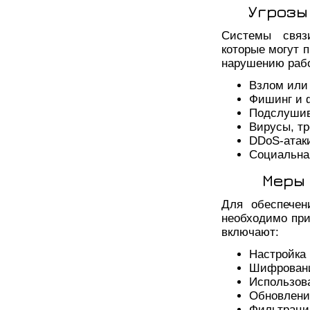
Угрозы
Системы связ
которые могут 
нарушению рабо
Взлом или 
Фишинг и 
Подслушив
Вирусы, тр
DDoS-атаки
Социальна
Меры 
Для обеспечен
необходимо при
включают:
Настройка 
Шифровани
Использова
Обновление
Фильтрация