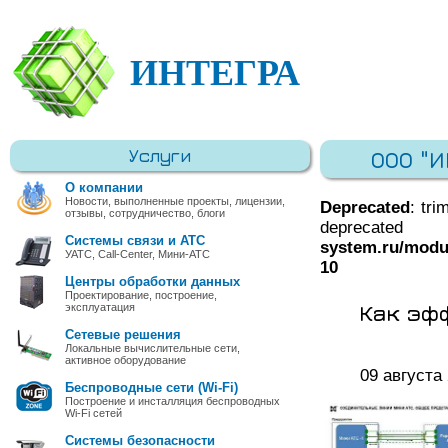
ИНТЕГРА
Услуги
ООО "
О компании
Новости, выполненные проекты, лицензии,
Deprecated
: tri
отзывы, сотрудничество, блоги
deprec
Системы связи и АТС
system.ru/modu
УАТС, Call-Center, Мини-АТС
10
Центры обработки данных
Проектирование, построение,
Как эф
эксплуатация
Сетевые решения
Локальные вычислительные сети,
активное оборудование
09 августа
Беспроводные сети (Wi-Fi)
Построение и инсталляция беспроводных
Wi-Fi сетей
Системы безопасности