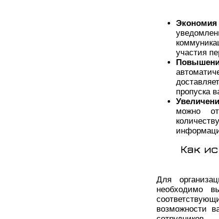
Экономия
уведомлен
коммуника
участия пе
Повышен
автомат
доставля
пропуска 
Увеличени
можно от
количеств
информаци
Как и
Для организа
необходимо в
соответствую
возможности в
сотрудников.