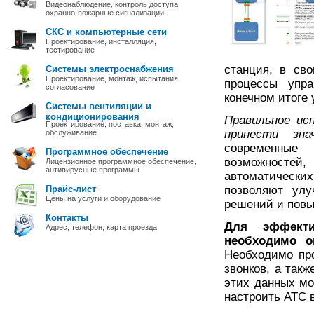
Видеонаблюдение, контроль доступа,
охранно-пожарные сигнализации
СКС и компьютерные сети
Проектирование, инсталляция,
тестирование
станция, в св
Системы электроснабжения
Проектирование, монтаж, испытания,
процессы упра
согласование
конечном итоге
Системы вентиляции и
кондиционирования
Правильное ис
Проектирование, поставка, монтаж,
принести зна
обслуживание
современные
Программное обеспечение
возможностей,
Лицензионное программное обеспечение,
антивирусные программы
автоматически
Прайс-лист
позволяют улу
Цены на услуги и оборудование
решений и повы
Контакты
Для эффекти
Адрес, телефон, карта проезда
необходимо о
Необходимо пр
звонков, а так
этих данных м
настроить АТС 