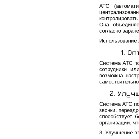
АТС (автомати
централизов
контролироват
Она объединяе
согласно заран
Использование 
1. О
Система АТС по
сотрудники ил
возможна наст
самостоятельно
2. Улу
Система АТС по
звонки, переад
способствует 
организации, ч
3. Улучшение в