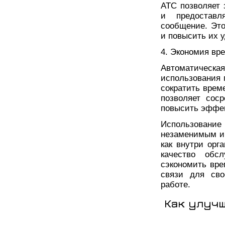
АТС позволяет 
и предоставл
сообщение. Это
и повысить их 
4. Экономия вр
Автоматичес
использования 
сократить врем
позволяет сос
повысить эффек
Использован
незаменимым и
как внутри орг
качество обсл
сэкономить вр
связи для сво
работе.
Как улуч