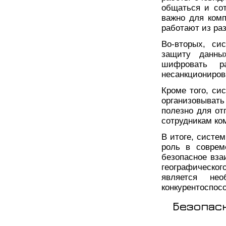
общаться и сот
важно для ком
работают из раз
Во-вторых, си
защиту данны
шифровать р
несанкциониров
Кроме того, си
организовыват
полезно для о
сотрудникам ко
В итоге, систе
роль в соврем
безопасное вза
географическог
является не
конкурентоспос
Безопасн