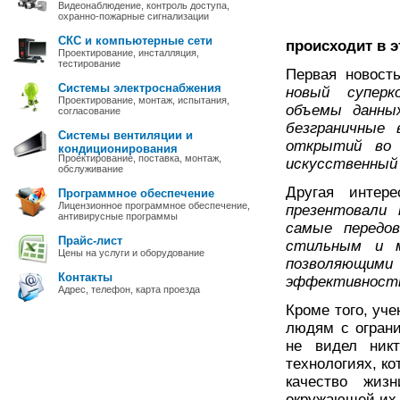
Видеонаблюдение, контроль доступа,
охранно-пожарные сигнализации
СКС и компьютерные сети
происходит в 
Проектирование, инсталляция,
тестирование
Первая новост
Системы электроснабжения
новый суперк
Проектирование, монтаж, испытания,
объемы данных
согласование
безграничные 
Системы вентиляции и
открытий во 
кондиционирования
Проектирование, поставка, монтаж,
искусственный
обслуживание
Другая интер
Программное обеспечение
Лицензионное программное обеспечение,
презентовали
антивирусные программы
самые передо
Прайс-лист
стильным и м
Цены на услуги и оборудование
позволяющи
Контакты
эффективност
Адрес, телефон, карта проезда
Кроме того, уч
людям с ограни
не видел ник
технологиях, к
качество жиз
окружающей их 