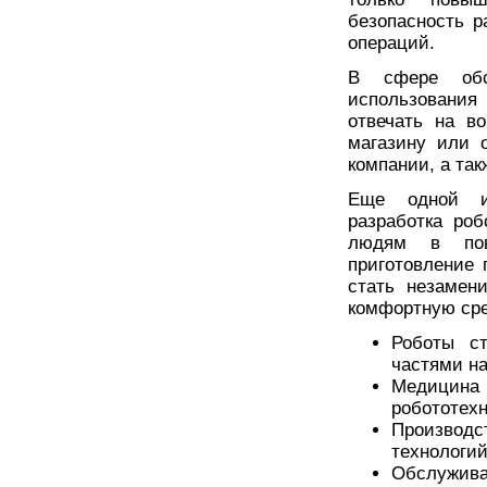
безопасность р
операций.
В сфере обс
использования
отвечать на в
магазину или 
компании, а так
Еще одной ин
разработка ро
людям в пов
приготовление 
стать незамен
комфортную сре
Роботы с
частями н
Медицина
робототех
Производс
технологий
Обслужив