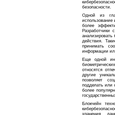
кибербезопасн
безопасности.
Одной из гла
использование 
более эффекти
Разработчики 
анализировать
действия. Так
принимать со
информации ил
Еще одной инн
биометрических
относятся отпе
другие уникал
позволяет со
подделать или 
более популяр
государственны
Блокчейн техн
кибербезопасн
хранения дан