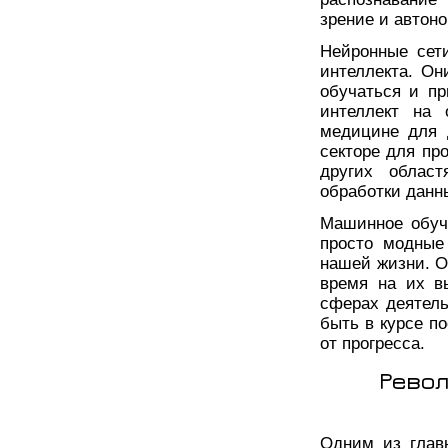
зрение и автон
Нейронные сет
интеллекта. Он
обучаться и п
интеллект на 
медицине для 
секторе для пр
других област
обработки данн
Машинное обуче
просто модные
нашей жизни. О
время на их в
сферах деятель
быть в курсе п
от прогресса.
Рево
Одним из глав