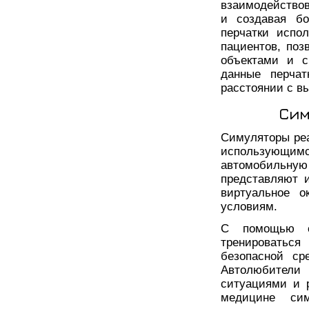
взаимодействов
и создавая бо
перчатки испо
пациентов, по
объектами и с
данные перчат
расстоянии с в
Сим
Симуляторы ре
использующим
автомобильную
представляют и
виртуальное о
условиям.
С помощью с
тренироватьс
безопасной ср
Автолюбители
ситуациями и 
медицине сим