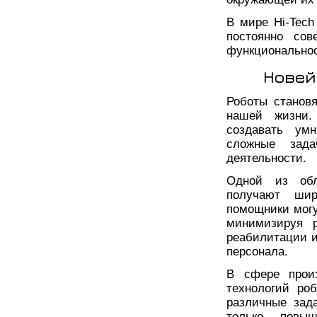
В мире Hi-Tech
постоянно со
функциональнос
Новей
Роботы станов
нашей жизни.
создавать ум
сложные зад
деятельности.
Одной из обл
получают шир
помощники могу
минимизируя р
реабилитации и
персонала.
В сфере произ
технологий ро
различные зад
только повыш