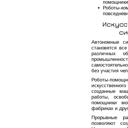
помощники
Роботы-к
повседнев
Искусс
си
Автономные си
становятся вс
различных об
промышленнос
самостоятельн
без участия чел
Роботы-помо
искусственног
созданные ма
работы, осво
помощники мо
фабриках и дру
Прорывные ра
позволяют со