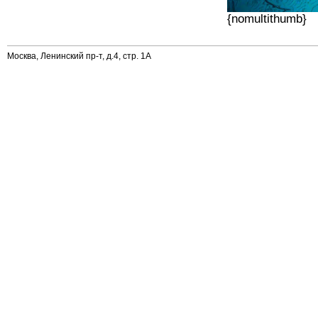
{nomultithumb}
Москва, Ленинский пр-т, д.4, стр. 1А