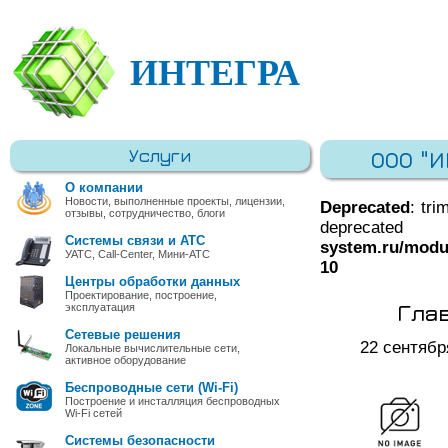
ИНТЕГРА
Услуги
ООО "
О компании
Новости, выполненные проекты, лицензии,
Deprecated
: tri
отзывы, сотрудничество, блоги
deprec
Системы связи и АТС
system.ru/modu
УАТС, Call-Center, Мини-АТС
10
Центры обработки данных
Проектирование, построение,
Гла
эксплуатация
Сетевые решения
22 сентябр
Локальные вычислительные сети,
активное оборудование
Беспроводные сети (Wi-Fi)
Построение и инсталляция беспроводных
Wi-Fi сетей
Системы безопасности