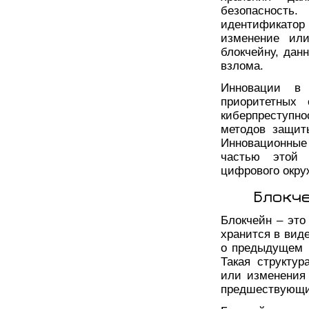
безопасность
идентификатор
изменение или
блокчейну, дан
взлома.
Инновации в 
приоритетных 
киберпреступн
методов защит
Инновационные
частью этой 
цифрового окру
Блокче
Блокчейн – это
хранится в вид
о предыдущем б
Такая структу
или изменения 
предшествующи