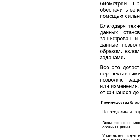
биометрии. П
обеспечить ее 
помощью сильно
Благодаря техн
данных стано
зашифрован и 
данные позвол
образом, взло
задачами.
Все это делае
перспективны
позволяют защ
или изменения,
от финансов до
Преимущества блокч
Непреодолимая защи
Возможность совме
организациями
Уникальная идент