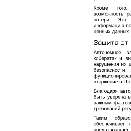
Кроме того, 
возможность р
потери. Это 
информацию пос
ценных данных 
Защита от
Автономное э
кибератак и в
нарушения их ц
безопасност
функционирова
вторжение в IT-
Благодаря авт
быть уверена в
важным фактор
требований рег
Таким образо
обеспечивает 
предотвращае