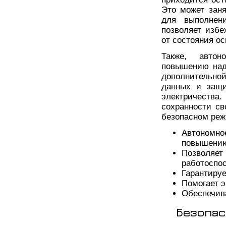
Это может заня
для выполнени
позволяет избе
от состояния о
Также, автон
повышению над
дополнительной
данных и защи
электричества
сохранности с
безопасном реж
Автономн
повышению
Позволя
работоспос
Гарантируе
Помогает э
Обеспечив
Безопас