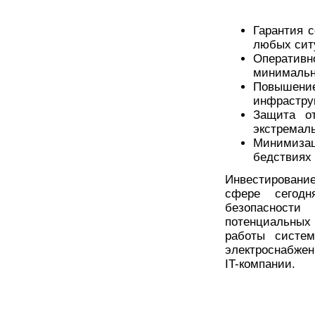
Гарантия 
любых сит
Оператив
минимальн
Повышен
инфрастру
Защита о
экстремал
Минимизац
бедствиях
Инвестировани
сфере сегодн
безопасности
потенциальных 
работы систем
электроснабже
IT-компании.