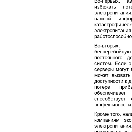
Во-первых, а
избежать по
электропитани
важной инфо
катастрофиче
электропитания
работоспособно
Во-вторых, 
бесперебойну
постоянного д
систем. Если э
серверы могут 
может вызвать
доступности к 
потере приб
обеспечивает
способствует
эффективности
Кроме того, на
компаниям эк
электропитания
приходится ост