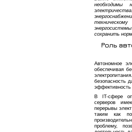
необходимы 
электричес
энергоснабже
техническом
энергосистемы
сохранить нор
Роль ав
Автономное эл
обеспечивая б
электропитан
безопасность д
эффективность 
В IT-сфере о
серверов имею
перерывы элект
таким как п
производитель
проблему, поз
деятельность д