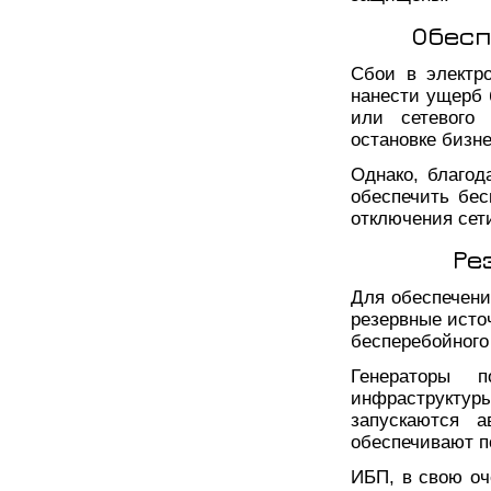
Обесп
Сбои в электр
нанести ущерб 
или сетевого 
остановке бизн
Однако, благо
обеспечить бес
отключения сет
Ре
Для обеспечени
резервные источ
бесперебойного
Генераторы п
инфраструкту
запускаются а
обеспечивают п
ИБП, в свою оч