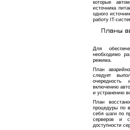
которые автом
источника пита
одного источни
работу IT-систе
Планы а
Для обеспече
необходимо ра
режима.
План аварийно
следует выпо
очередность 
включению авто
и устранению в
План восстано
процедуры по 
себя шаги по п
серверов и с
доступности се