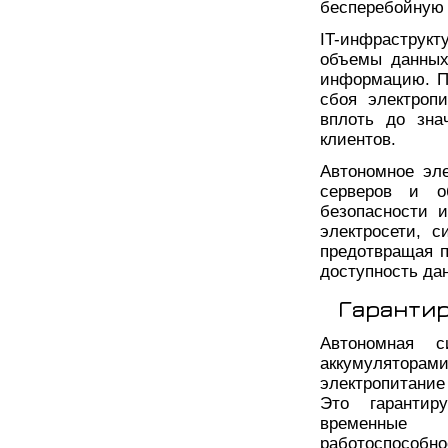
бесперебойную 
IT-инфраструкт
объемы данных
информацию. По
сбоя электроп
вплоть до зна
клиентов.
Автономное эл
серверов и о
безопасности 
электросети, с
предотвращая п
доступность да
Гарантир
Автономная с
аккумулятора
электропитание
Это гарантир
временные 
работоспособно