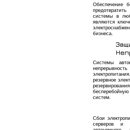
Обеспечение б
предотвратит
системы в люб
являются ключ
электроснабж
бизнеса.
Защ
Неп
Системы автон
непрерывность
электропитани
резервное элек
резервирован
бесперебойную 
систем.
Сбои электроп
серверов и д
автономного 