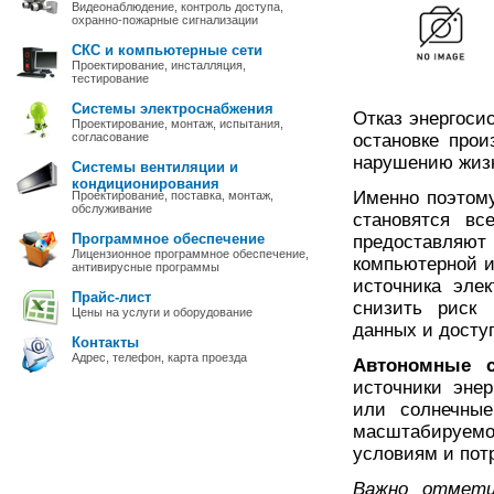
Видеонаблюдение, контроль доступа,
охранно-пожарные сигнализации
СКС и компьютерные сети
Проектирование, инсталляция,
тестирование
Системы электроснабжения
Отказ энергоси
Проектирование, монтаж, испытания,
согласование
остановке прои
нарушению жиз
Системы вентиляции и
кондиционирования
Именно поэтому
Проектирование, поставка, монтаж,
обслуживание
становятся вс
Программное обеспечение
предоставляю
Лицензионное программное обеспечение,
компьютерной и
антивирусные программы
источника эле
Прайс-лист
снизить риск 
Цены на услуги и оборудование
данных и досту
Контакты
Адрес, телефон, карта проезда
Автономные с
источники энер
или солнечные
масштабируемо
условиям и пот
Важно отмети