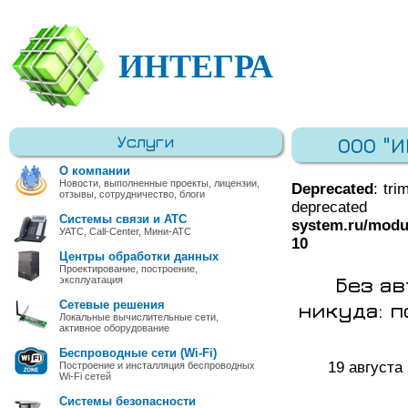
ИНТЕГРА
Услуги
ООО "
О компании
Новости, выполненные проекты, лицензии,
Deprecated
: tri
отзывы, сотрудничество, блоги
deprec
Системы связи и АТС
system.ru/modu
УАТС, Call-Center, Мини-АТС
10
Центры обработки данных
Проектирование, построение,
Без а
эксплуатация
никуда: 
Сетевые решения
Локальные вычислительные сети,
активное оборудование
Беспроводные сети (Wi-Fi)
19 августа
Построение и инсталляция беспроводных
Wi-Fi сетей
Системы безопасности