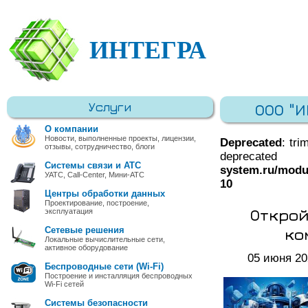
ИНТЕГРА
Услуги
ООО "
О компании
Новости, выполненные проекты, лицензии,
Deprecated
: tri
отзывы, сотрудничество, блоги
deprec
Системы связи и АТС
system.ru/modu
УАТС, Call-Center, Мини-АТС
10
Центры обработки данных
Проектирование, построение,
Открой
эксплуатация
ко
Сетевые решения
Локальные вычислительные сети,
активное оборудование
05 июня 20
Беспроводные сети (Wi-Fi)
Построение и инсталляция беспроводных
Wi-Fi сетей
Системы безопасности