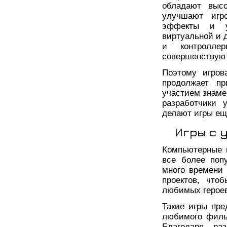
обладают высо
улучшают игр
эффекты и у
виртуальной и 
и контролле
совершенствуют
Поэтому игров
продолжает пр
участием знаме
разработчики 
делают игры ещ
Игры с 
Компьютерные 
все более поп
много времени
проектов, что
любимых героев
Такие игры пре
любимого фильм
Благодаря раз