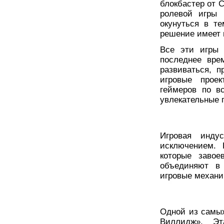
блокбастер от C
ролевой игры 
окунуться в т
решение имеет 
Все эти игры
последнее вре
развиваться, 
игровые проек
геймеров по в
увлекательные 
Игровая инду
исключением. 
которые завое
объединяют в 
игровые механи
Одной из самых
Виллидж». Эт