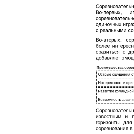
Соревновательн
Во-первых, 
соревновател
одиночных игра
с реальными со
Во-вторых, со
более интерес
сразиться с д
добавляет эмоц
Преимущества сорев
Острые ощущения о
Интересность и прив
Развитие командной
Возможность сравнит
Соревнователь
известным и п
горизонты для
соревнования в