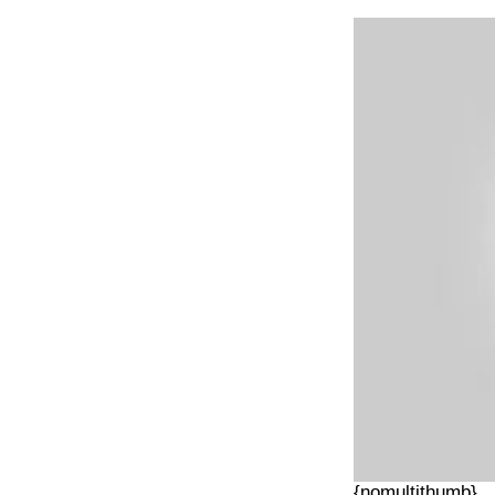
{nomultithumb}