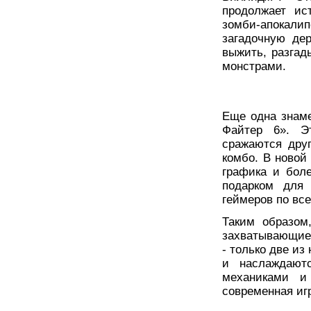
продолжает и
зомби-апокал
загадочную де
выжить, разгад
монстрами.
Еще одна знаме
Файтер 6». Эт
сражаются дру
комбо. В новой
графика и бол
подарком для
геймеров по вс
Таким образом
захватывающие 
- только две из
и наслаждают
механиками и
современная иг