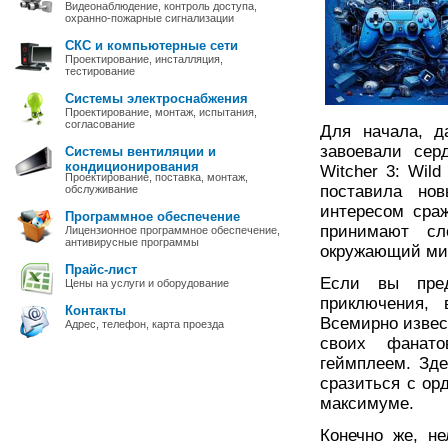
Видеонаблюдение, контроль доступа,
охранно-пожарные сигнализации
СКС и компьютерные сети
Проектирование, инсталляция,
тестирование
Системы электроснабжения
Проектирование, монтаж, испытания,
согласование
Для начала, д
завоевали сер
Системы вентиляции и
кондиционирования
Witcher 3: Wil
Проектирование, поставка, монтаж,
поставила но
обслуживание
интересом сра
Программное обеспечение
принимают с
Лицензионное программное обеспечение,
антивирусные программы
окружающий ми
Прайс-лист
Если вы пред
Цены на услуги и оборудование
приключения, 
Контакты
Всемирно извес
Адрес, телефон, карта проезда
своих фанат
геймплеем. Зде
сразиться с ор
максимуме.
Конечно же, н