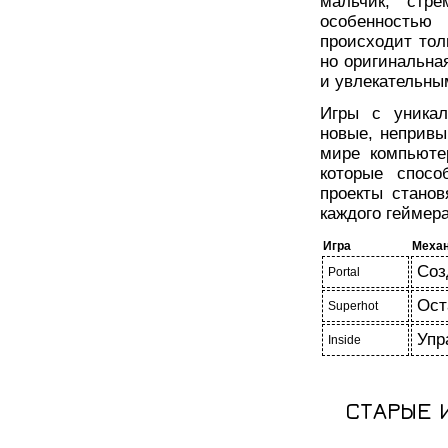
мальчик, стре
особенностью
происходит тол
но оригинальна
и увлекательны
Игры с уникал
новые, непривы
мире компьюте
которые спосо
проекты стано
каждого геймера
Игра
Меха
Соз
Portal
Ост
Superhot
Упр
Inside
СТАРЫЕ 