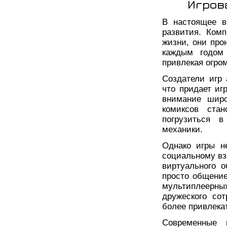
Игров
В настоящее в
развития. Ком
жизни, они про
каждым годом 
привлекая огром
Создатели игр
что придает иг
внимание широ
комиксов ста
погрузиться 
механики.
Однако игры н
социальному вз
виртуального 
просто общение
мультиплеерны
дружеского сот
более привлека
Современные 