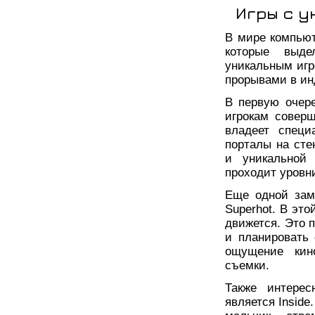
Игры с у
В мире компьют
которые выд
уникальным игр
прорывами в ин
В первую очере
игрокам совер
владеет специ
порталы на сте
и уникальной 
проходит уровн
Еще одной зам
Superhot. В это
движется. Это 
и планировать 
ощущение кин
съемки.
Также интере
является Inside