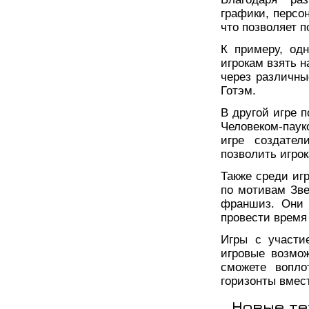
графики, персо
что позволяет п
К примеру, одн
игрокам взять н
через различны
Готэм.
В другой игре п
Человеком-паук
игре создател
позволить игро
Также среди иг
по мотивам Зве
франшиз. Они 
провести время
Игры с участи
игровые возмо
сможете вопло
горизонты вмес
Новые те