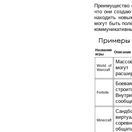
Преимущество и
что они создаю
находить новы
могут быть пол
коммуникативны
Примеры 
Название
Описание
игры
Массов
World of
могут 
Warcraft
расшир
Боевая
строи
Fortnite
Внутр
сообще
Сандб
вирту
Minecraft
соревн
общать