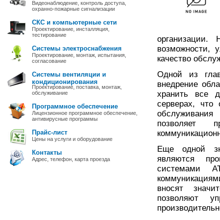
Видеонаблюдение, контроль доступа,
охранно-пожарные сигнализации
СКС и компьютерные сети
Проектирование, инсталляция,
тестирование
организации. 
возможности, 
Системы электроснабжения
Проектирование, монтаж, испытания,
качество обслу
согласование
Одной из гла
Системы вентиляции и
кондиционирования
внедрение обла
Проектирование, поставка, монтаж,
хранить все д
обслуживание
серверах, что
Программное обеспечение
обслуживания
Лицензионное программное обеспечение,
антивирусные программы
позволяет п
Прайс-лист
коммуникационн
Цены на услуги и оборудование
Еще одной зн
Контакты
являются про
Адрес, телефон, карта проезда
системами А
коммуникациям
вносят значи
позволяют уп
производительн