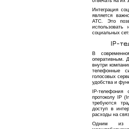
отвечать на их 
Интеграция со
является важн
АТС. Это поз
использовать 
социальных сет
IP-т
В современн
оперативным. 
внутри компани
телефонные с
голосовых серв
удобства и фун
IP-телефония 
протоколу IP (I
требуются тра
доступ в интер
расходы на свя
Одним из п