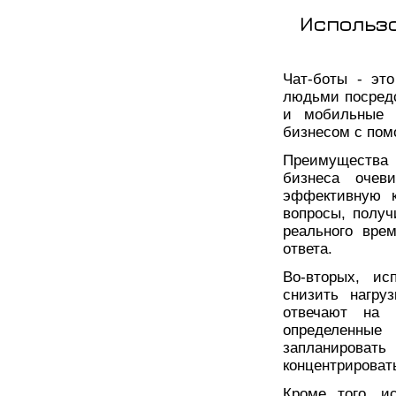
Использ
Чат-боты - эт
людьми посред
и мобильные п
бизнесом с пом
Преимущества
бизнеса очев
эффективную к
вопросы, полу
реального вре
ответа.
Во-вторых, ис
снизить нагру
отвечают на 
определенны
запланироват
концентрироват
Кроме того, и