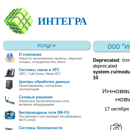
ИНТЕГРА
Услуги
ООО "
О компании
Новости, выполненные проекты, лицензии,
Deprecated
: tri
отзывы, сотрудничество, блоги
deprec
Системы связи и АТС
system.ru/modu
УАТС, Call-Center, Мини-АТС
10
Центры обработки данных
Проектирование, построение,
Инновац
эксплуатация
нов
Сетевые решения
Локальные вычислительные сети,
активное оборудование
17 октября
Беспроводные сети (Wi-Fi)
Построение и инсталляция беспроводных
Wi-Fi сетей
Системы безопасности