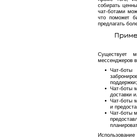
собирать ценны
чат-ботами мож
что поможет б
предлагать бол
Приме
Существует м
мессенджеров в
Чат-боты
заброниро
поддержки
Чат-боты 
доставки и
Чат-боты м
и предоста
Чат-боты м
предоста
планироват
Использование