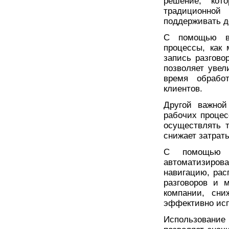
решение, кот
традиционно
поддерживать д
С помощью ви
процессы, как 
запись разгово
позволяет увел
время обрабо
клиентов.
Другой важной
рабочих процес
осуществлять т
снижает затраты
С помощью г
автоматизиров
навигацию, рас
разговоров и 
компании, сни
эффективно исп
Использование