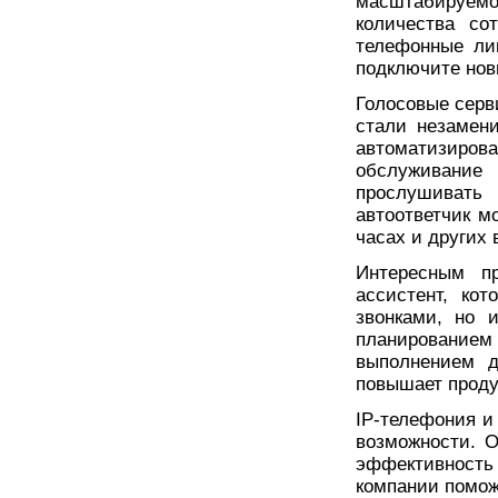
масштабируемо
количества со
телефонные ли
подключите нов
Голосовые серви
стали незамен
автоматизиро
обслуживание 
прослушивать 
автоответчик м
часах и других
Интересным пр
ассистент, ко
звонками, но 
планированием
выполнением д
повышает проду
IP-телефония и
возможности. О
эффективность 
компании помож