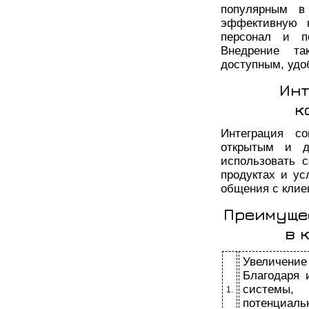
популярным в
эффективную к
персонал и п
Внедрение та
доступным, удо
Инт
к
Интеграция с
открытым и д
использовать 
продуктах и ус
общения с клие
Преимуще
в 
Увеличени
Благодаря 
системы,
1.
потенциал