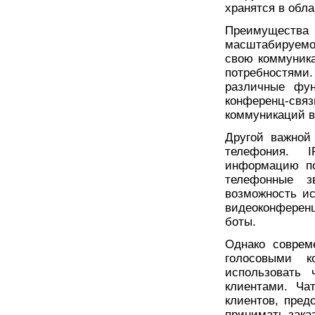
хранятся в обла
Преимущест
масштабируемос
свою коммуник
потребностями.
различные фун
конференц-св
коммуникаций в
Другой важной
телефония. I
информацию по
телефонные зв
возможность ис
видеоконференц
боты.
Однако соврем
голосовыми к
использовать 
клиентами. Ча
клиентов, пред
принимать зака