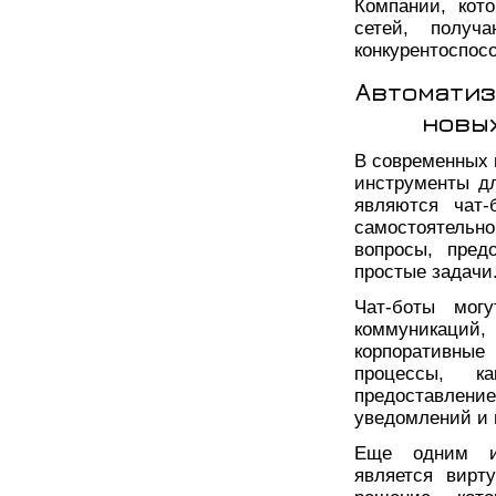
Компании, кот
сетей, полу
конкурентоспос
Автоматиз
новы
В современных
инструменты д
являются чат-
самостоятельн
вопросы, пред
простые задачи
Чат-боты мог
коммуникаций
корпоративные
процессы, ка
предоставлени
уведомлений и 
Еще одним ин
является вирт