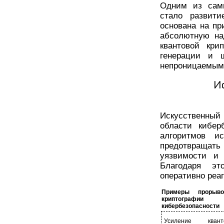
Одним из самы
стало развити
основана на пр
абсолютную на
квантовой кри
генерации и ш
непроницаемым
И
Искусственны
области кибер
алгоритмов ис
предотвращат
уязвимости и
Благодаря эт
оперативно реа
Примеры прорыв
криптографи
кибербезопасности
Усиление квант