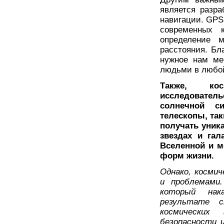
является разра
навигации. GPS
современных к
определение 
расстояния. Бл
нужное нам ме
людьми в любой
Также, ко
исследовате
солнечной с
телескопы, та
получать уник
звездах и гал
Вселенной и м
форм жизни.
Однако, косми
и проблемами.
который нак
результате 
космических
безопасности 