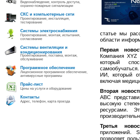
Видеонаблюдение, контроль доступа,
охранно-пожарные сигнализации
СКС и компьютерные сети
Проектирование, инсталляция,
тестирование
Системы электроснабжения
статье мы рас
Проектирование, монтаж, испытания,
согласование
области информ
Системы вентиляции и
Первая новос
кондиционирования
Компания XYZ 
Проектирование, поставка, монтаж,
обслуживание
который спо
Программное обеспечение
самообучаться
Лицензионное программное обеспечение,
ИИ, который о
антивирусные программы
включая медици
Прайс-лист
Цены на услуги и оборудование
Вторая новост
ABC представи
Контакты
Адрес, телефон, карта проезда
высокую степе
ресурсами. Э
производительн
Третья новос
приложений. S
позволяет поль