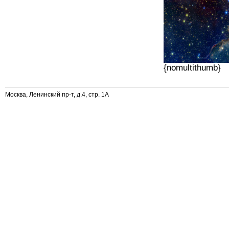
{nomultithumb}
Москва, Ленинский пр-т, д.4, стр. 1А