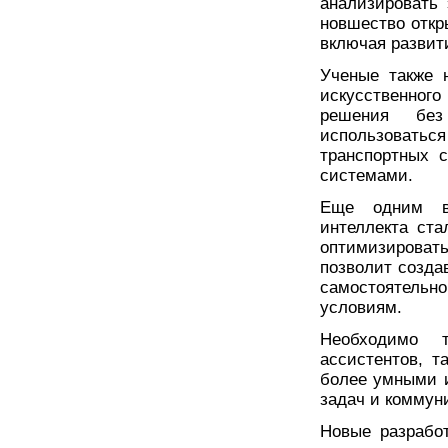
анализировать
новшество откр
включая развит
Ученые также 
искусственного
решения без
использоватьс
транспортных 
системами.
Еще одним ва
интеллекта ста
оптимизироват
позволит созда
самостоятель
условиям.
Необходимо т
ассистентов, та
более умными 
задач и коммун
Новые разработ