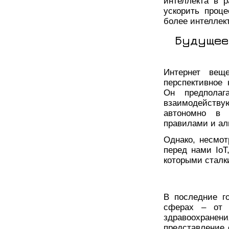
интеллекта в р
ускорить проце
более интеллек
Будущее
Интернет веще
перспективное
Он предполаг
взаимодейству
автономно в 
правилами и ал
Однако, несмот
перед нами IoT
которыми сталк
В последние г
сферах – от 
здравоохран
представление 