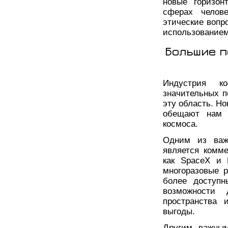
новые горизон
сферах челов
этические вопр
использованием
Большие п
Индустрия к
значительных п
эту область. Н
обещают нам 
космоса.
Одним из важ
является комме
как SpaceX и 
многоразовые р
более доступн
возможности 
пространства 
выгоды.
Другим важным