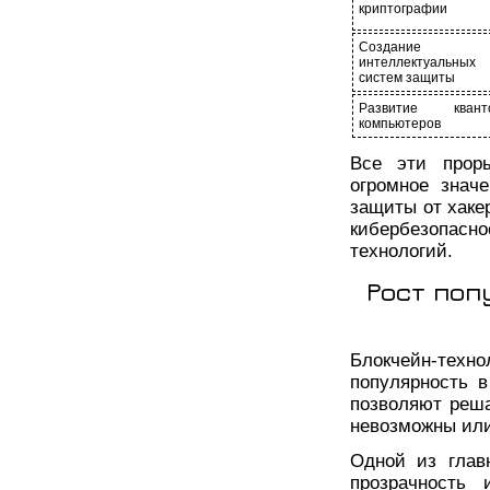
криптографии
Создание
интеллектуальных
систем защиты
Развитие квант
компьютеров
Все эти прор
огромное знач
защиты от хаке
кибербезопасн
технологий.
Рост поп
Блокчейн-тех
популярность 
позволяют реша
невозможны или
Одной из глав
прозрачность 