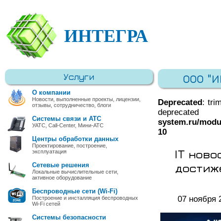
ИНТЕГРА
Услуги
ООО "
О компании
Новости, выполненные проекты, лицензии,
Deprecated
: tri
отзывы, сотрудничество, блоги
deprec
Системы связи и АТС
system.ru/modu
УАТС, Call-Center, Мини-АТС
10
Центры обработки данных
Проектирование, построение,
IT ново
эксплуатация
достиж
Сетевые решения
Локальные вычислительные сети,
активное оборудование
Беспроводные сети (Wi-Fi)
07 ноября 
Построение и инсталляция беспроводных
Wi-Fi сетей
Системы безопасности