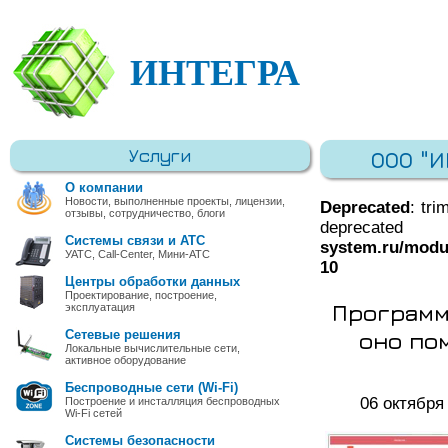
ИНТЕГРА
Услуги
ООО "
О компании
Новости, выполненные проекты, лицензии,
Deprecated
: tri
отзывы, сотрудничество, блоги
deprec
Системы связи и АТС
system.ru/modu
УАТС, Call-Center, Мини-АТС
10
Центры обработки данных
Проектирование, построение,
Программ
эксплуатация
оно по
Сетевые решения
Локальные вычислительные сети,
активное оборудование
Беспроводные сети (Wi-Fi)
06 октября
Построение и инсталляция беспроводных
Wi-Fi сетей
Системы безопасности