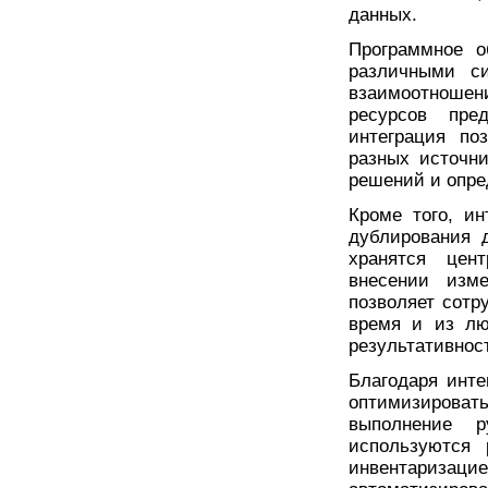
данных.
Программное о
различными с
взаимоотношен
ресурсов пре
интеграция по
разных источн
решений и опре
Кроме того, и
дублирования 
хранятся цен
внесении изм
позволяет сотр
время и из лю
результативнос
Благодаря инте
оптимизирова
выполнение 
используются 
инвентаризацие