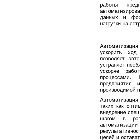
работы предп
автоматизиров
данных и фор
нагрузки на со
Автоматизация
ускорить ход
позволяет авт
устраняет нео
ускоряет рабо
процессами.
предприятия 
производимой п
Автоматизация
таких как опти
внедрение спец
шагом в раз
автоматизаци
результативнос
целей и остава