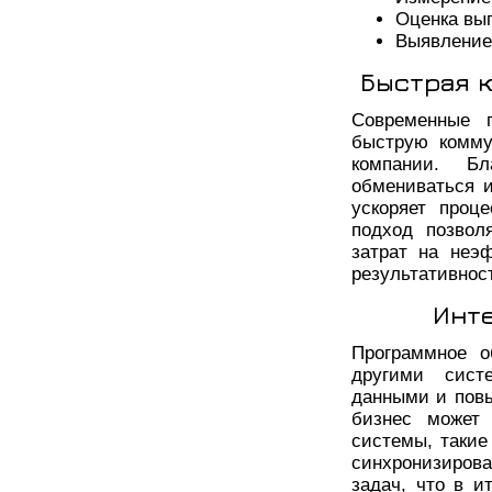
Оценка вып
Выявление
Быстрая 
Современные 
быструю комму
компании. Бл
обмениваться 
ускоряет проц
подход позвол
затрат на неэ
результативнос
Инт
Программное о
другими сист
данными и повы
бизнес может 
системы, такие
синхронизиров
задач, что в и