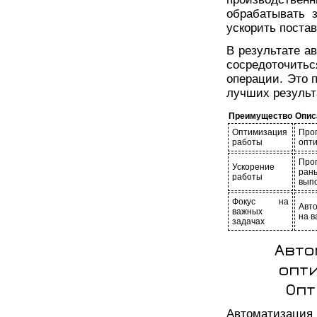
обрабатывать 
ускорить постав
В результате а
сосредоточитьс
операции. Это 
лучших результ
Преимущество
Опис
Оптимизация
Про
работы
опти
Про
Ускорение
ран
работы
вып
Фокус на
Авт
важных
на в
задачах
Авто
опт
Опт
Автоматизация