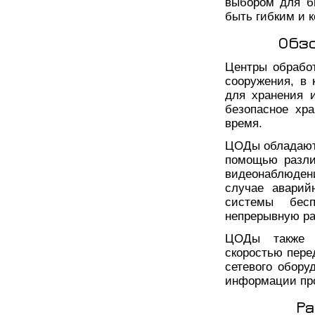
выбором для б
быть гибким и 
Обз
Центры обрабо
сооружения, в
для хранения 
безопасное хр
время.
ЦОДы обладают 
помощью различ
видеонаблюдени
случае аварий
системы бесп
непрерывную ра
ЦОДы также о
скоростью пере
сетевого обору
информации про
Р