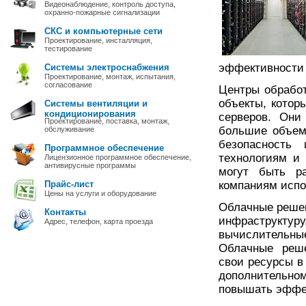
Видеонаблюдение, контроль доступа,
охранно-пожарные сигнализации
СКС и компьютерные сети
Проектирование, инсталляция,
тестирование
эффективности 
Системы электроснабжения
Проектирование, монтаж, испытания,
согласование
Центры обрабо
объекты, котор
Системы вентиляции и
кондиционирования
серверов. Они
Проектирование, поставка, монтаж,
большие объем
обслуживание
безопасность
Программное обеспечение
технологиям и
Лицензионное программное обеспечение,
антивирусные программы
могут быть р
Прайс-лист
компаниям испо
Цены на услуги и оборудование
Облачные решен
Контакты
инфраструктур
Адрес, телефон, карта проезда
вычислительн
Облачные реше
свои ресурсы в
дополнительном
повышать эффек