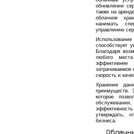
обновлении сер
также на аренд
облачное хра
нанимать спе
управлению сер
Использовани
способствует у
Благодаря воз
любого места
эффективнее
затрачиваемое 
скорость и каче
Хранение дан
преимуществ. 
которое позво
обслуживани
эффективность
утверждать, ч
бизнеса.
Облачн