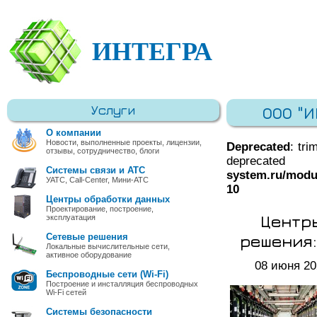
ИНТЕГРА
Услуги
ООО "
О компании
Новости, выполненные проекты, лицензии,
Deprecated
: tri
отзывы, сотрудничество, блоги
deprec
Системы связи и АТС
system.ru/modu
УАТС, Call-Center, Мини-АТС
10
Центры обработки данных
Проектирование, построение,
Центр
эксплуатация
решения:
Сетевые решения
Локальные вычислительные сети,
активное оборудование
08 июня 20
Беспроводные сети (Wi-Fi)
Построение и инсталляция беспроводных
Wi-Fi сетей
Системы безопасности