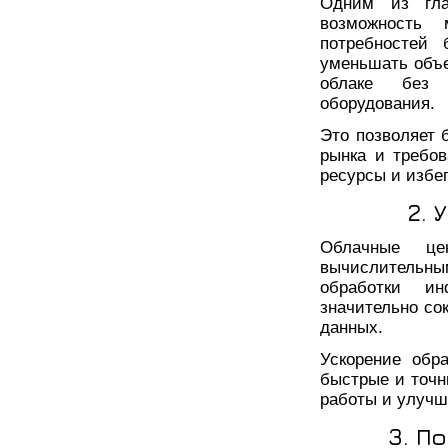
Одним из гла
возможность 
потребностей 
уменьшать объ
облаке без н
оборудования.
Это позволяет 
рынка и требо
ресурсы и избе
2. 
Облачные це
вычислитель
обработки ин
значительно со
данных.
Ускорение обр
быстрые и точн
работы и улучш
3. П