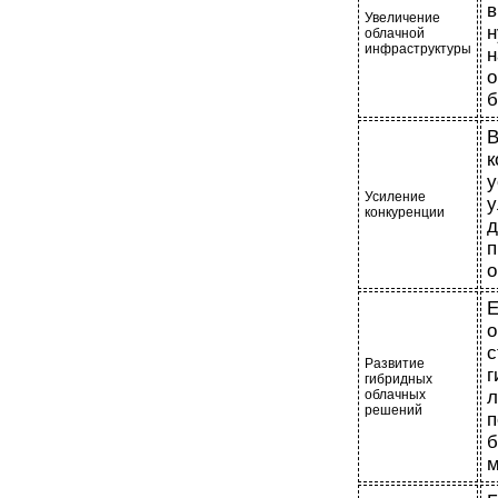
в
Увеличение
облачной
инфраструктуры
н
о
б
В
Усиление
у
конкуренции
д
п
о
о
с
Развитие
г
гибридных
облачных
л
решений
п
б
м