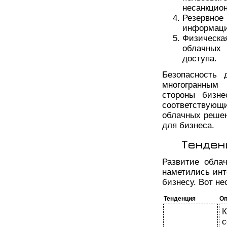
несанкцион
Резервное
информации
Физическ
облачных
доступа.
Безопасность 
многогранным
стороны бизн
соответствующи
облачных решен
для бизнеса.
Тенден
Развитие обла
наметились инт
бизнесу. Вот не
Тенденция
Оп
К
с