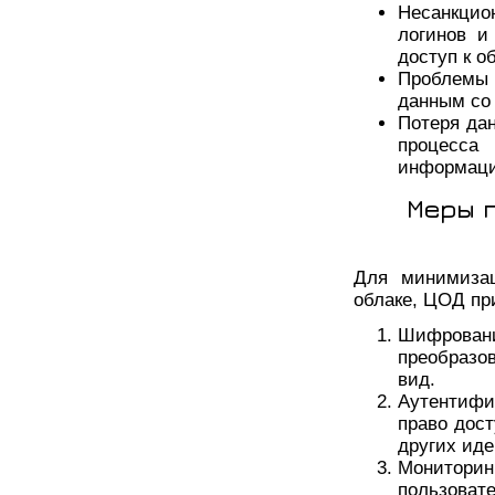
Несанкцио
логинов и
доступ к 
Проблемы 
данным со 
Потеря да
процесса
информаци
Меры 
Для минимизац
облаке, ЦОД п
Шифрован
преобразо
вид.
Аутентифи
право дос
других ид
Мониторин
пользоват