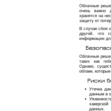
Облачные реше
очень важно 
хранятся на не
защиту от потер
В случае сбоя 
другой, что г
информации для
Безопас
Облачные реше
таких как гиб
Однако, сущес
облаке, которы
Риски б
Утечка да
данным в о
Уязвимост
хакерской
данных.