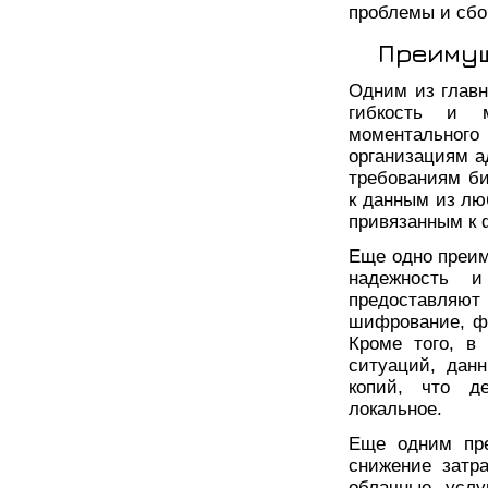
проблемы и сбо
Преимущ
Одним из главн
гибкость и м
моментально
организациям а
требованиям би
к данным из лю
привязанным к 
Еще одно преим
надежность и
предоставляю
шифрование, ф
Кроме того, в
ситуаций, дан
копий, что д
локальное.
Еще одним пре
снижение затр
облачные услу