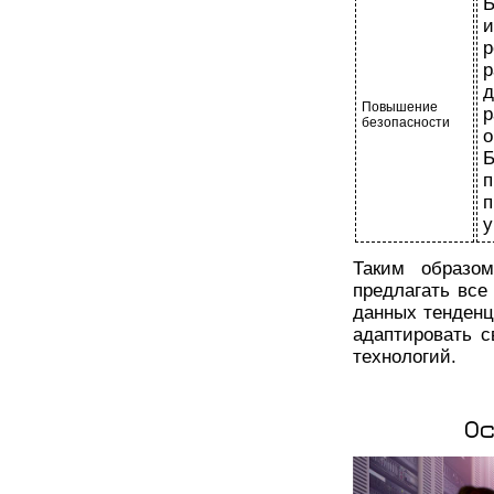
Б
и
р
д
Повышение
р
безопасности
Б
п
у
Таким образо
предлагать все
данных тенденц
адаптировать с
технологий.
О