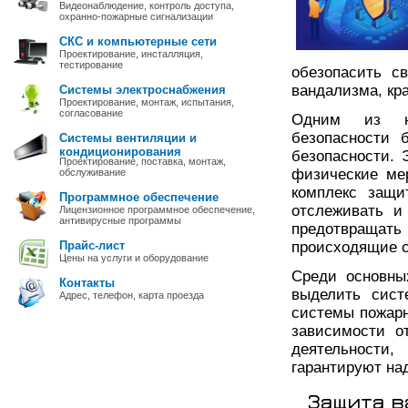
Видеонаблюдение, контроль доступа,
охранно-пожарные сигнализации
СКС и компьютерные сети
Проектирование, инсталляция,
тестирование
обезопасить с
вандализма, кр
Системы электроснабжения
Проектирование, монтаж, испытания,
согласование
Одним из на
безопасности 
Системы вентиляции и
кондиционирования
безопасности. 
Проектирование, поставка, монтаж,
физические ме
обслуживание
комплекс защи
Программное обеспечение
отслеживать и
Лицензионное программное обеспечение,
антивирусные программы
предотвращат
Прайс-лист
происходящие 
Цены на услуги и оборудование
Среди основны
Контакты
выделить сист
Адрес, телефон, карта проезда
системы пожарн
зависимости о
деятельност
гарантируют на
Защита в