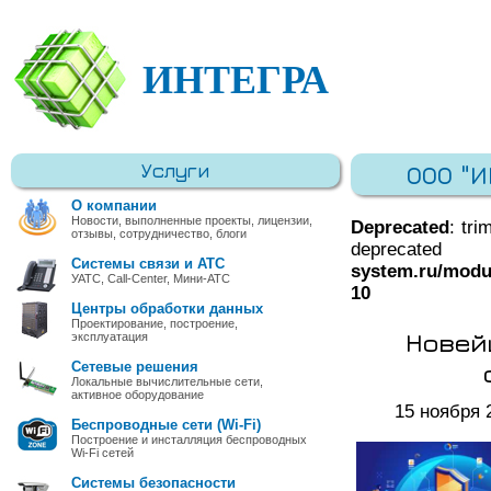
ИНТЕГРА
Услуги
ООО "
О компании
Новости, выполненные проекты, лицензии,
Deprecated
: tri
отзывы, сотрудничество, блоги
deprec
Системы связи и АТС
system.ru/modu
УАТС, Call-Center, Мини-АТС
10
Центры обработки данных
Проектирование, построение,
Новей
эксплуатация
Сетевые решения
Локальные вычислительные сети,
активное оборудование
15 ноября 
Беспроводные сети (Wi-Fi)
Построение и инсталляция беспроводных
Wi-Fi сетей
Системы безопасности