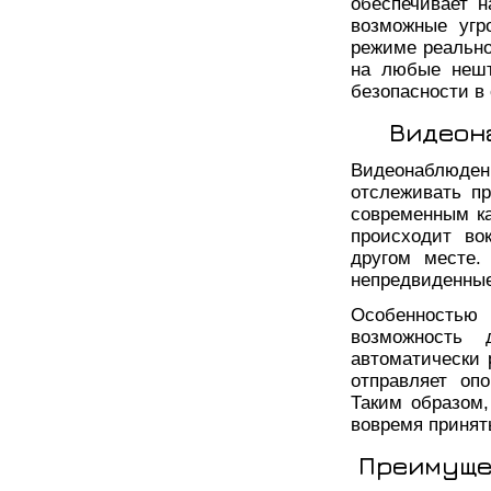
обеспечивает 
возможные угр
режиме реально
на любые нешт
безопасности в
Видеон
Видеонаблюд
отслеживать п
современным ка
происходит во
другом месте.
непредвиденные
Особенностью
возможность 
автоматически 
отправляет оп
Таким образом,
вовремя принят
Преимуще