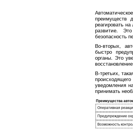
Автоматическ
преимуществ д
реагировать на
развитие. Эт
безопасность п
Во-вторых, ав
быстро предуп
органы. Это у
восстановление
В-третьих, так
происходящего
уведомления на
принимать необ
Преимущества автом
Оперативная реакци
Предупреждение охр
Возможность контрол