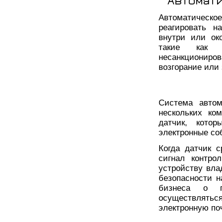
Автомат
Автоматическо
реагировать н
внутри или ок
такие как п
несанкциониро
возгорание или
Система автом
нескольких ко
датчик, кото
электронные со
Когда датчик с
сигнал контро
устройству вла
безопасности 
бизнеса о п
осуществлятьс
электронную поч