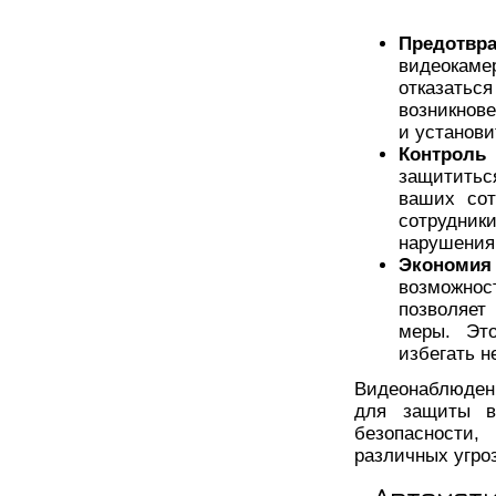
Предотвра
видеокаме
отказатьс
возникнов
и установи
Контроль 
защититься
ваших сот
сотрудни
нарушения
Экономи
возможнос
позволяет
меры. Эт
избегать н
Видеонаблюден
для защиты в
безопасности
различных угро