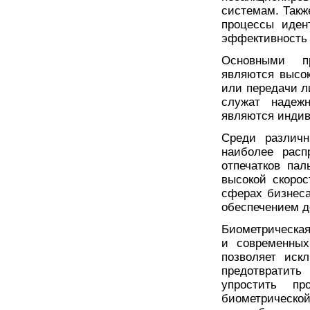
системам. Такж
процессы иден
эффективность 
Основными пр
являются высок
или передачи л
служат надеж
являются индив
Среди различн
наиболее расп
отпечатков па
высокой скоро
сферах бизнеса
обеспечением д
Биометрическа
и современных
позволяет иск
предотвратить
упростить пр
биометрическо