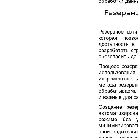
обработки данн
Резервн
Резервное коп
которая позв
доступность в
разработать ст
обезопасить да
Процесс резерв
использования 
инкрементное 
метода резервн
обрабатываемы
и важные для р
Создание рез
автоматизиров
режиме без у
минимизироват
производительн
хранить резерв