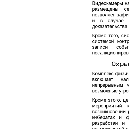
Видеокамеры н
размещены се
позволяет зафи
и в случае н
доказательства
Кроме того, си
системой конт
записи собы
несанкциониров
Охра
Комплекс физич
включает на
непрерывным м
возможные угро
Кроме этого, ц
мероприятий, 
возникновении 
кибератак и 
разработан и 
возможностей п