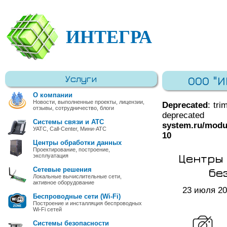
ИНТЕГРА
Услуги
ООО "
О компании
Новости, выполненные проекты, лицензии,
Deprecated
: tri
отзывы, сотрудничество, блоги
deprec
Системы связи и АТС
system.ru/modu
УАТС, Call-Center, Мини-АТС
10
Центры обработки данных
Проектирование, построение,
Центры 
эксплуатация
бе
Сетевые решения
Локальные вычислительные сети,
активное оборудование
23 июля 2
Беспроводные сети (Wi-Fi)
Построение и инсталляция беспроводных
Wi-Fi сетей
Системы безопасности