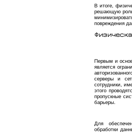
В итоге, физич
решающую роль 
минимизироват
повреждения да
Физическа
Первым и осно
является огран
авторизованно
серверы и сет
сотрудники, и
этого проводят
пропускные си
барьеры.
Для обеспечен
обработки дан