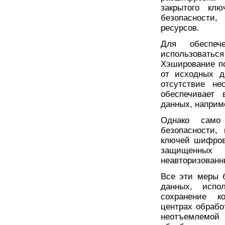
закрытого клю
безопасности,
ресурсов.
Для обеспеч
использоваться
Хэширование п
от исходных д
отсутствие не
обеспечивает 
данных, наприм
Однако само
безопасности,
ключей шифров
защищенных
неавторизованн
Все эти меры 
данных, испо
сохранение к
центрах обраб
неотъемлемой