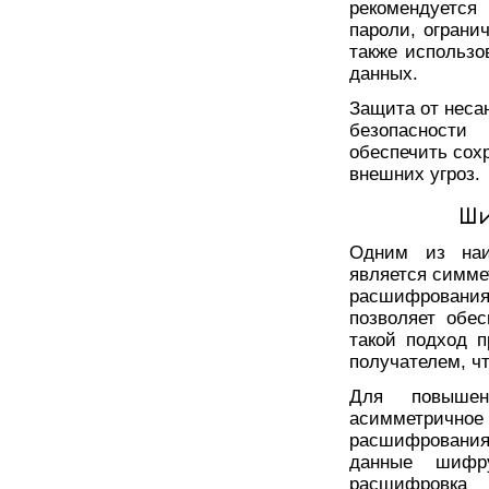
рекомендуется
пароли, ограни
также использо
данных.
Защита от неса
безопасности
обеспечить сох
внешних угроз.
Ши
Одним из наи
является симме
расшифрования
позволяет обес
такой подход 
получателем, ч
Для повышен
асимметрич
расшифровани
данные шифр
расшифровка 