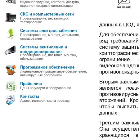
Видеонаблюдение, контроль доступа,
охранно-пожарные сигнализации
СКС и компьютерные сети
Проектирование, инсталляция,
тестирование
данных в ЦОД я
Системы электроснабжения
Для обеспечени
Проектирование, монтаж, испытания,
согласование
ряд требований
систему защиты
Системы вентиляции и
кондиционирования
криптографиче
Проектирование, поставка, монтаж,
ограничение
обслуживание
видеонаблюд
Программное обеспечение
противопожарны
Лицензионное программное обеспечение,
антивирусные программы
Вторым важным 
Прайс-лист
является
логи
Цены на услуги и оборудование
противовирусн
Контакты
вторжений. Кро
Адрес, телефон, карта проезда
чтобы выявить
данных.
Третьим важны
Она осуществл
хранящихся 