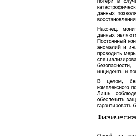
потери в случ
катастрофическ
данных позвол
восстановления
Наконец, мони
данных являют
Постоянный кон
аномалий и инц
проводить меры
специализир
безопасности
инциденты и по
В целом, без
комплексного п
Лишь соблюде
обеспечить защ
гарантировать 
Физическа
Одной из осн