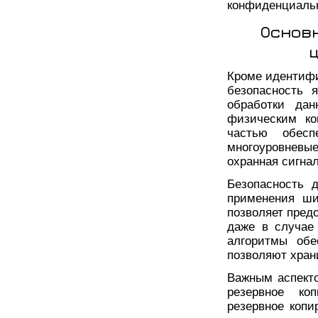
конфиденциальн
Основ
Кроме идентифи
безопасность 
обработки дан
физическим ко
частью обесп
многоуровневы
охранная сигна
Безопасность 
применения ш
позволяет пред
даже в случае
алгоритмы обе
позволяют хра
Важным аспекто
резервное ко
резервное коп