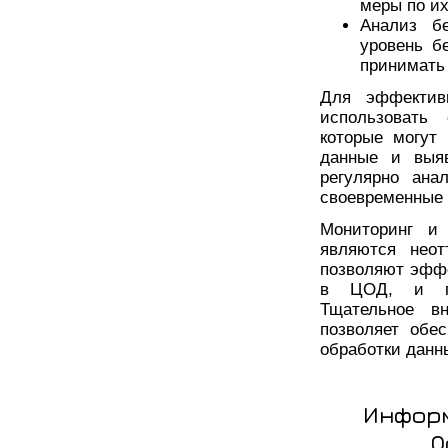
меры по и
Анализ бе
уровень б
принимать
Для эффектив
использовать
которые могут 
данные и выяв
регулярно ана
своевременные 
Мониторинг и 
являются нео
позволяют эффе
в ЦОД, и пре
Тщательное в
позволяет обе
обработки данн
Информ
О