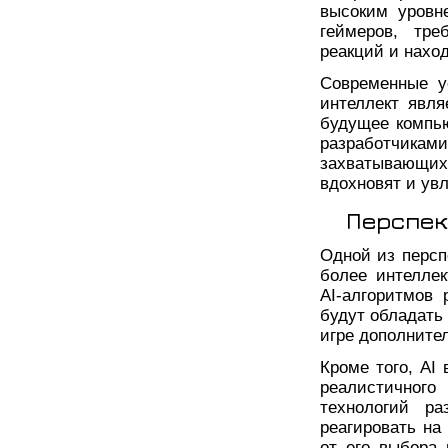
высоким уровн
геймеров, тре
реакций и нахо
Современные у
интеллект явл
будущее компью
разработчик
захватывающих,
вдохновят и ув
Перспек
Одной из персп
более интелле
AI-алгоритмов 
будут обладать
игре дополните
Кроме того, AI
реалистичног
технологий ра
реагировать на
от его выбора 