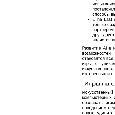
испытан
постапока
способы в
«The Last 
только соз
партнером-
друг друг
является 
Развитие AI в 
возможностей
становятся все
игры с уника
искусственно
интересных и по
Игры на 
Искусственны
компьютерных и
создавать игр
поведением пер
новые, удивите