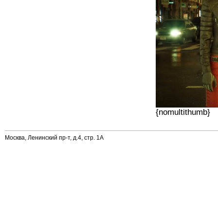
{nomultithumb}
Москва, Ленинский пр-т, д.4, стр. 1А