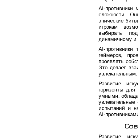
AI-противники 
сложности. Он
эпические битв
игрокам возм
выбирать по
динамичному и 
AI-противники 
геймеров, про
проявлять собс
Это делает вза
увлекательным.
Развитие иску
горизонты для 
умными, облада
увлекательные 
испытаний и н
AI-противникам
Сов
Развитие иску