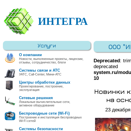
ИНТЕГРА
Услуги
ООО "
О компании
Новости, выполненные проекты, лицензии,
Deprecated
: tri
отзывы, сотрудничество, блоги
deprec
Системы связи и АТС
system.ru/modu
УАТС, Call-Center, Мини-АТС
10
Центры обработки данных
Проектирование, построение,
Новинки к
эксплуатация
на осн
Сетевые решения
Локальные вычислительные сети,
активное оборудование
23 декабря
Беспроводные сети (Wi-Fi)
Построение и инсталляция беспроводных
Wi-Fi сетей
Системы безопасности