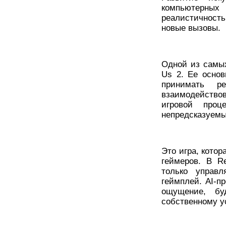
компьютерны
реалистичност
новые вызовы.
Одной из самых
Us 2. Ее основ
принимать р
взаимодейств
игровой про
непредсказуем
Это игра, кото
геймеров. В R
только управ
геймплей. AI-п
ощущение, бу
собственному у