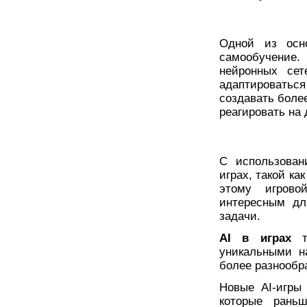
Одной из осно
самообучение
нейронных сет
адаптироватьс
создавать боле
реагировать на 
С использован
играх, такой ка
этому игрово
интересным дл
задачи.
AI в играх
та
уникальными н
более разнооб
Новые AI-игры
которые раньш