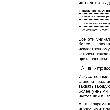
интеллекта и а
Преимущества AI-иг
Большой уровень ре
Постоянный вызов д
Возможность играть 
Все эти уника
более захв
искусственном
котором кажда
приключением.
AI в игра
Искусственный
степени реали
захватывающую
более умными 
настоящий вызо
AI в современ
игроку, имитир