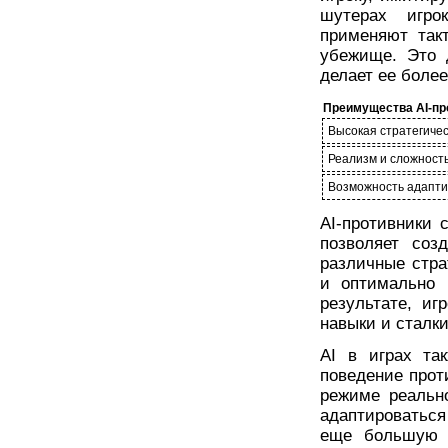
шутерах игро
применяют так
убежище. Это 
делает ее боле
Преимущества AI-пр
Высокая стратегичес
Реализм и сложность
Возможность адапти
AI-противники
позволяет соз
различные стра
и оптимально 
результате, иг
навыки и сталк
AI в играх та
поведение прот
режиме реально
адаптироваться
еще большую р