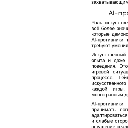
захватывающим
AI-пр
Роль искусстве
всё более знач
которые демон
AI-противники 
требуют умения
Искусственный
опыта и даже 
поведения. Это
игровой ситуа
процессе. Ге
искусственного
каждой игры
многогранным д
AI-противник
принимать ло
адаптироваться
и слабые сторо
ощущение реаль