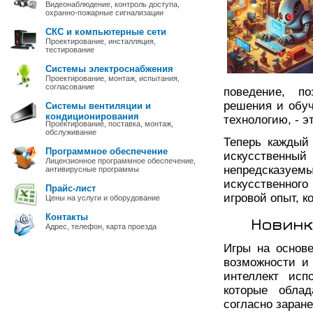
Видеонаблюдение, контроль доступа,
охранно-пожарные сигнализации
СКС и компьютерные сети
Проектирование, инсталляция,
тестирование
Системы электроснабжения
Проектирование, монтаж, испытания,
согласование
поведение, по
решения и обуч
Системы вентиляции и
кондиционирования
технологию, - 
Проектирование, поставка, монтаж,
обслуживание
Теперь каждый 
Программное обеспечение
искусственный
Лицензионное программное обеспечение,
непредсказуемы
антивирусные программы
искусственного
Прайс-лист
игровой опыт, к
Цены на услуги и оборудование
Контакты
Новинк
Адрес, телефон, карта проезда
Игры на основе
возможности и
интеллект исп
которые обла
согласно заран