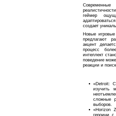
Современные
реалистичност
геймер ощущ
адаптироватьс
создает уникал
Новые игровые 
предлагают ра
акцент делает
процесс боле
интеллект стан
поведение може
реакции и поис
«Detroit:
изучить м
неотъемле
сложные 
выборов.
«Horizon 
героини с