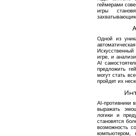
геймерами сове
игры станов
захватывающим
Одной из уник
автоматическ
Искусственный 
игре, и анализ
AI самостоятел
предложить ге
могут стать вс
пройдет их неск
Ин
AI-противники 
выражать эмоц
логики и пред
становятся бо
возможность со
компьютером, 