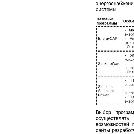
энергоснабжени
системы.
Название
Особе
программы
- Мо
энер
EnergyCAP
- Ан
отче
- Оп
- Уп
конд
StruxureWare
- В
энер
- Оп
- П
энер
Siemens
- М
Spectrum
энер
Power
- О
энер
Выбор програм
осуществлять
возможностей 
сайты разработ