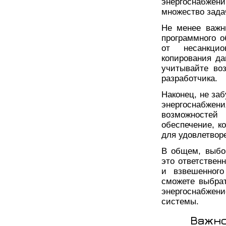
энергоснабжен
множество зада
Не менее важн
программного 
от несанкцио
копирования да
учитывайте во
разработчика.
Наконец, не за
энергоснабжен
возможносте
обеспечение, к
для удовлетвор
В общем, выбо
это ответствен
и взвешенного
сможете выбра
энергоснабжен
системы.
Важно