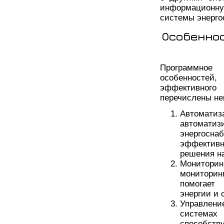
информационну
системы энерго
Особенно
Программное 
особенносте
эффективного
перечислены не
Автоматиз
автомат
энергосн
эффективн
решения н
Монитори
мониторин
помогает
энергии и 
Управлени
системах
способст