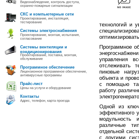
Видеонаблюдение, контроль доступа,
охранно-пожарные сигнализации
СКС и компьютерные сети
Проектирование, инсталляция,
тестирование
технологий и у
специализиров
Системы электроснабжения
Проектирование, монтаж, испытания,
оптимизировать
согласование
Программное о
Системы вентиляции и
кондиционирования
энергоснабже
Проектирование, поставка, монтаж,
управления в
обслуживание
отслеживать т
Программное обеспечение
пиковые нагру
Лицензионное программное обеспечение,
антивирусные программы
объекта и пров
Прайс-лист
с помощью так
Цены на услуги и оборудование
работу различн
электрогенерат
Контакты
Адрес, телефон, карта проезда
Одной из ключ
эффективного у
модульность 
различные ти
отдельной сист
с другими сис