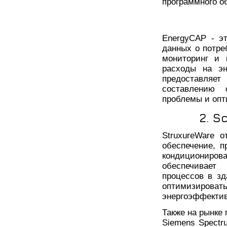
программного о
EnergyCAP - э
данных о потре
мониторинг и 
расходы на эн
предоставляе
составлению 
проблемы и опт
2. S
StruxureWare о
обеспечение, п
кондициониро
обеспечивает
процессов в зд
оптимизиро
энергоэффектив
Также на рынке
Siemens Spectr