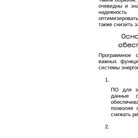
очевидны и зн
надежность 
оптимизироват
также снизить 
Осн
обес
Программное о
важных функци
системы энерго
ПО для эн
данные о
обеспечи
позволяя 
снижать ри