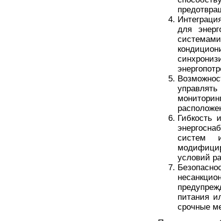
предотвра
Интеграци
для энерг
системам
кондицион
синхрон
энергопотр
Возможнос
управлять
мониторин
расположе
Гибкость 
энергосна
систем 
модифицир
условий р
Безопасно
несанкци
предупреж
питания и
срочные м