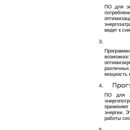
ПО для эн
потребле
оптимиза
энергозат
ведет к сн
Программн
возможнос
оптимизир
различны
мощность 
Прог
ПО для э
энергопот
применяет
энергии. 
работы си