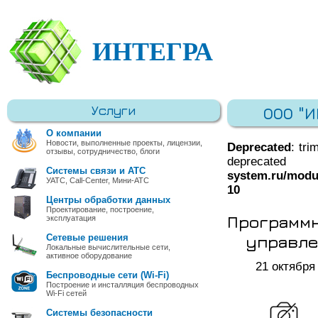
ИНТЕГРА
Услуги
ООО "
О компании
Новости, выполненные проекты, лицензии,
Deprecated
: tri
отзывы, сотрудничество, блоги
deprec
Системы связи и АТС
system.ru/modu
УАТС, Call-Center, Мини-АТС
10
Центры обработки данных
Проектирование, построение,
Программн
эксплуатация
управле
Сетевые решения
Локальные вычислительные сети,
активное оборудование
21 октября
Беспроводные сети (Wi-Fi)
Построение и инсталляция беспроводных
Wi-Fi сетей
Системы безопасности