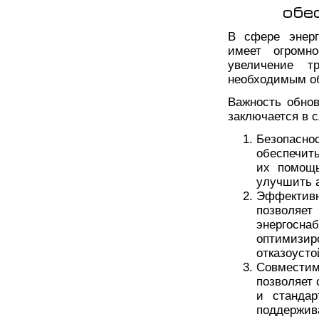
обе
В сфере энерг
имеет огромно
увеличение т
необходимым о
Важность обнов
заключается в 
Безопасно
обеспечить
их помощь
улучшить 
Эффектив
позволя
энерго
оптимизи
отказоусто
Совмести
позволяет
и стандар
поддержи