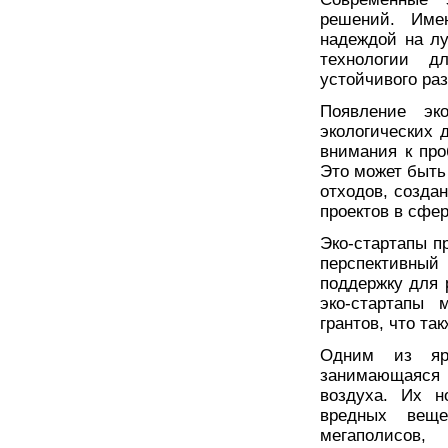
решений. Имен
надеждой на л
технологии д
устойчивого раз
Появление эко
экологических 
внимания к про
Это может быть
отходов, созда
проектов в сфе
Эко-стартапы п
перспективны
поддержку для 
эко-стартапы 
грантов, что та
Одним из ярк
занимающаяся р
воздуха. Их н
вредных вещ
мегаполисов,