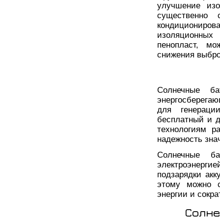
улучшение изо
существенно 
кондициониров
изоляционных
пенопласт, мо
снижения выбро
Солнечные б
энергосберега
для генераци
бесплатный и д
технологиям р
надежность зна
Солнечные ба
электроэнерги
подзарядки акк
этому можно с
энергии и сокра
Солне