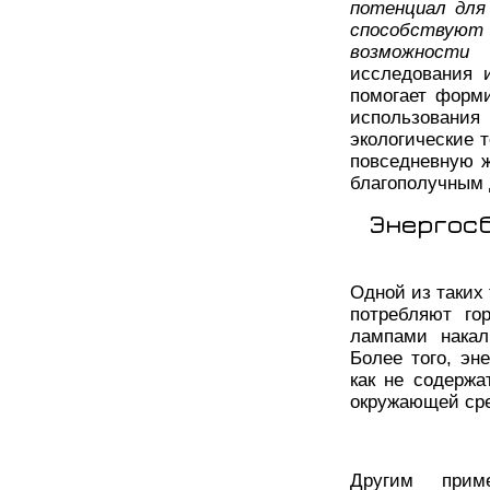
потенциал для
способствую
возможности 
исследования 
помогает форми
использовани
экологические 
повседневную ж
благополучным 
Энергос
Одной из таких
потребляют го
лампами накал
Более того, эн
как не содержа
окружающей ср
Другим приме