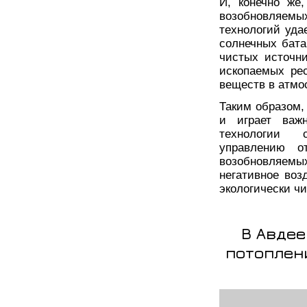
И, конечно же
возобновляемы
технологий уда
солнечных бата
чистых источни
ископаемых ре
веществ в атмо
Таким образом,
и играет важ
технологии с
управлению о
возобновляемы
негативное воз
экологически ч
В Авдее
потоплени