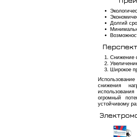
Преи
Экологичес
Экономиче
Долгий ср
Минимальн
Возможност
Перспект
Снижение 
Увеличени
Широкое п
Использование
снижения на
использовани
огромный пот
устойчивому ра
Электром