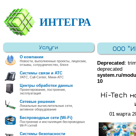
ИНТЕГРА
Услуги
ООО "
О компании
Новости, выполненные проекты, лицензии,
Deprecated
: tri
отзывы, сотрудничество, блоги
deprec
Системы связи и АТС
system.ru/modu
УАТС, Call-Center, Мини-АТС
10
Центры обработки данных
Проектирование, построение,
Hi-Tech 
эксплуатация
Сетевые решения
Локальные вычислительные сети,
активное оборудование
01 марта 2
Беспроводные сети (Wi-Fi)
Построение и инсталляция беспроводных
Wi-Fi сетей
Системы безопасности