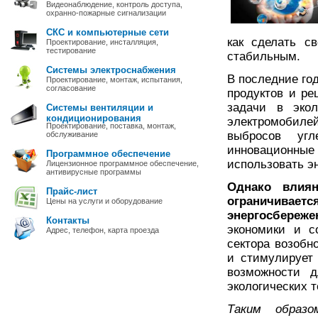
Видеонаблюдение, контроль доступа,
охранно-пожарные сигнализации
СКС и компьютерные сети
как сделать с
Проектирование, инсталляция,
тестирование
стабильным.
Системы электроснабжения
В последние го
Проектирование, монтаж, испытания,
согласование
продуктов и ре
задачи в экол
Системы вентиляции и
кондиционирования
электромобил
Проектирование, поставка, монтаж,
выбросов уг
обслуживание
инновационные
Программное обеспечение
использовать э
Лицензионное программное обеспечение,
антивирусные программы
Однако влиян
Прайс-лист
ограничива
Цены на услуги и оборудование
энергосбереже
Контакты
экономики и с
Адрес, телефон, карта проезда
сектора возобн
и стимулирует
возможности д
экологических т
Таким образо