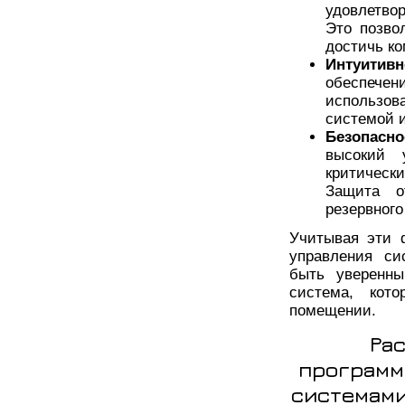
удовлетво
Это позво
достичь к
Интуитив
обеспечен
использов
системой 
Безопасно
высокий 
критическ
Защита о
резервног
Учитывая эти 
управления си
быть уверенны
система, кот
помещении.
Ра
программ
системами