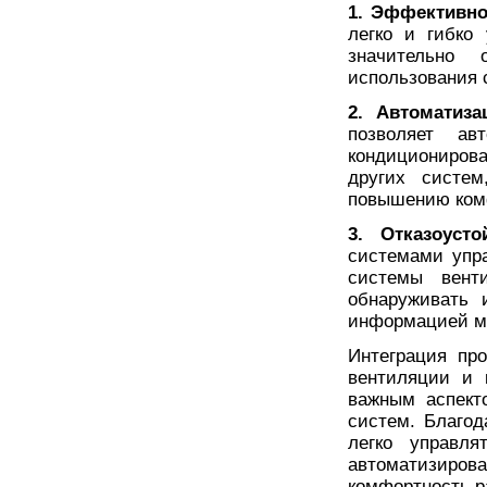
1. Эффективно
легко и гибко
значительно 
использования 
2. Автоматиза
позволяет ав
кондиционирова
других систем
повышению ком
3. Отказоуст
системами упр
системы венти
обнаруживать 
информацией м
Интеграция пр
вентиляции и 
важным аспект
систем. Благод
легко управл
автоматизиров
комфортность р