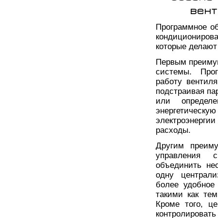
вент
Программное о
кондициониров
которые делают
Первым преиму
системы. Прог
работу вентил
подстраивая па
или определе
энергетическу
электроэнерги
расходы.
Другим преиму
управления с
объединить не
одну централи
более удобное
такими как тем
Кроме того, ц
контролироват