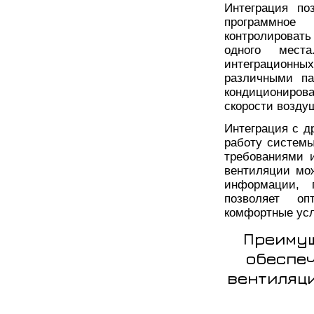
Интеграция по
программное 
контролироват
одного мест
интеграционны
различными па
кондиционирова
скорости воздуш
Интеграция с д
работу системы
требованиями 
вентиляции мож
информации, 
позволяет оп
комфортные усл
Преимущ
обеспеч
вентиляци