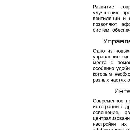
Развитие сов
улучшению про
вентиляции и 
позволяют эфф
систем, обеспе
Управл
Одно из новых
управление си
места с помо
особенно удоб
которым необх
разных частях о
Инт
Современное п
интеграции с д
освещение, а
централизован
настройки их
эффективности 