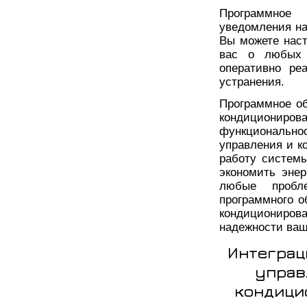
Программное 
уведомления на
Вы можете наст
вас о любых 
оперативно ре
устранения.
Программное о
кондициони
функционально
управления и к
работу систем
экономить энер
любые пробл
программного о
кондициониров
надежности ва
Интеграц
управ
кондици