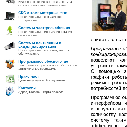
Видеонаблюдение, контроль доступа,
охранно-пожарные сигнализации
СКС и компьютерные сети
Проектирование, инсталляция,
тестирование
Системы электроснабжения
Проектирование, монтаж, испытания,
согласование
снижать затрат
Системы вентиляции и
кондиционирования
Программное о
Проектирование, поставка, монтаж,
кондиционирова
обслуживание
позволяют кон
Программное обеспечение
устройств, таки
Лицензионное программное обеспечение,
антивирусные программы
С помощью эт
Прайс-лист
графики работ
Цены на услуги и оборудование
режимы работы
потребностей п
Контакты
Адрес, телефон, карта проезда
Программное об
интерфейсом, ч
и получать мак
количеству нас
систему таки
эффективностью