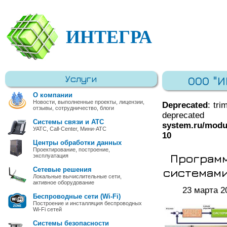
ИНТЕГРА
Услуги
ООО "
О компании
Новости, выполненные проекты, лицензии,
Deprecated
: tri
отзывы, сотрудничество, блоги
deprec
Системы связи и АТС
system.ru/modu
УАТС, Call-Center, Мини-АТС
10
Центры обработки данных
Проектирование, построение,
Программ
эксплуатация
системами
Сетевые решения
Локальные вычислительные сети,
активное оборудование
23 марта 2
Беспроводные сети (Wi-Fi)
Построение и инсталляция беспроводных
Wi-Fi сетей
Системы безопасности