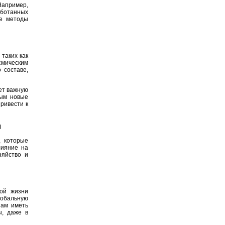
Например,
аботанных
ые методы
таких как
смическим
 составе,
ет важную
ным новые
ривести к
и
, которые
лияние на
зяйство и
ной жизни
лобальную
нам иметь
ы, даже в