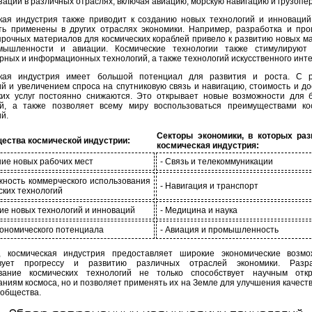
ации в различных отраслях, включая авиацию, морскую навигацию и грузопер
кая индустрия также приводит к созданию новых технологий и инноваций
ть применены в других отраслях экономики. Например, разработка и про
 прочных материалов для космических кораблей привело к развитию новых м
мышленности и авиации. Космические технологии также стимулируют 
рных и информационных технологий, а также технологий искусственного инте
ская индустрия имеет большой потенциал для развития и роста. С р
ий и увеличением спроса на спутниковую связь и навигацию, стоимость и до
ких услуг постоянно снижаются. Это открывает новые возможности для 
й, а также позволяет всему миру воспользоваться преимуществами ко
й.
Секторы экономики, в которых раз
ества космической индустрии:
космическая индустрия:
ние новых рабочих мест
- Связь и телекоммуникации
жность коммерческого использования
- Навигация и транспорт
ских технологий
тие новых технологий и инноваций
- Медицина и наука
экономического потенциала
- Авиация и промышленность
 космическая индустрия предоставляет широкие экономические возмо
твует прогрессу и развитию различных отраслей экономики. Разр
ование космических технологий не только способствует научным отк
ниям космоса, но и позволяет применять их на Земле для улучшения качеств
 общества.