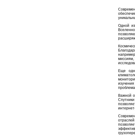
Современ
обеспечи
уникальн
Одной из
Вселенно
позволяю
расширяю
Космичес
Благодар
например
миссиям
исследов
Еще одно
климато
монитори
изучения
проблема
Важной о
Спутники
позволяе
интернет
Современ
отраслей
позволя
эффектив
грузопере