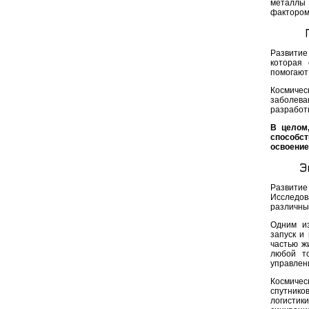
металлы 
фактором
Развитие
которая 
помогают
Космичес
заболева
разработ
В целом,
способс
освоение
Э
Развитие
Исследов
различных
Одним из
запуск и
частью ж
любой т
управлени
Космичес
спутнико
логистик