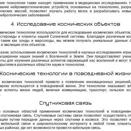
кие технологии также находят применение в медицинских исследованиях. 
вание нейромиротехнических устройств, основанных на технологиях, разр
ических миссий, позволяет изучать работу мозга и разрабатывать нов
нейрологических заболеваний.
4. Исследование космических объектов
мические технологии используются для исследования космических объектов, 
астероиды и планеты нашей Солнечной системы. Благодаря различным ко
 таким как зонды и марсоходы, мы можем получать уникальные данные о
 и эволюции этих объектов.
разом, использование космических технологий в научных исследованиях игра
асширении наших знаний о Вселенной и Земле. Они предоставляют уче
нты для изучения различных аспектов окружающей нас вселенной и могут п
рытиям в различных областях науки и технологии.
Космические технологии в повседневной жизн
 космических технологий привело к появлению инновационных решений
ироко используются в повседневной жизни. Эти технологии оказывают в
е аспекты жизни людей, включая коммуникацию, транспорт, сельское хо
.
Спутниковая связь
 основных областей применения космических технологий в повседнев
 спутниковая связь. Спутниковые системы связи позволяют осуществлять г
ацию путем передачи данных через спутники в космосе. Это позволяет 
 мобильной связи и широкополосному интернету в любой точке планет
х районах, где нет возможности провести кабельную связь.