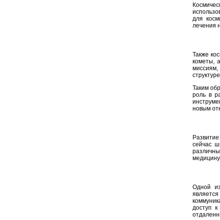
Космичес
использо
для косм
лечения 
Также кос
кометы, 
миссиям,
структуре
Таким об
роль в р
инструме
новым отк
Развитие
сейчас ш
различны
медицину
Одной из
является
коммуник
доступ к
отдаленны