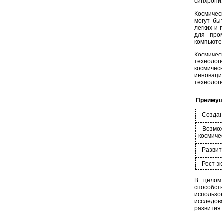
синхрониз
Космичес
могут бы
легких и
для про
компьюте
Космиче
технолог
космичес
инноваци
технологи
Преимущ
- Созда
- Возмо
космиче
- Разви
- Рост 
В целом,
способс
использ
исследова
развития