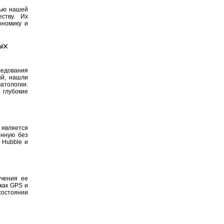
тью нашей
ству. Их
ономику и
ых
ледования
ий, нашли
атологии.
 глубокие
 является
енную без
 Hubble и
учения ее
как GPS и
остоянии