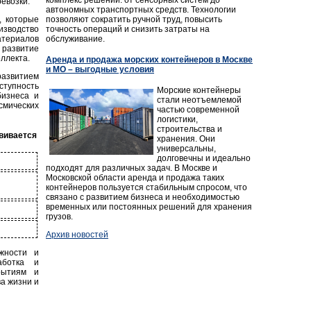
евозки.
автономных транспортных средств. Технологии
позволяют сократить ручной труд, повысить
, которые
точность операций и снизить затраты на
изводство
обслуживание.
атериалов
развитие
ллекта.
Аренда и продажа морских контейнеров в Москве
и МО – выгодные условия
азвитием
ступность
Морские контейнеры
бизнеса и
стали неотъемлемой
смических
частью современной
логистики,
строительства и
вивается
хранения. Они
универсальны,
долговечны и идеально
подходят для различных задач. В Москве и
Московской области аренда и продажа таких
контейнеров пользуется стабильным спросом, что
связано с развитием бизнеса и необходимостью
временных или постоянных решений для хранения
грузов.
Архив новостей
жности и
аботка и
рытиям и
а жизни и