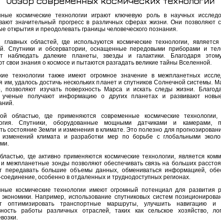
Обзор современных космических технологий
ные космические технологии играют ключевую роль в научных исслед
вают значительный прогресс в различных сферах жизни. Они позволяют 
ые открытия и преодолевать границы человеческого познания.
 главных областей, где используются космические технологии, является
й. Спутники и обсерватории, оснащенные передовыми приборами и тел
т наблюдать далекие планеты, звезды и галактики. Благодаря этому
т свои знания о космосе и пытаются разгадать великие тайны Вселенной.
кие технологии также имеют огромное значение в межпланетных иссле
я им, удалось достичь нескольких планет и спутников Солнечной системы. М
, позволяют изучать поверхность Марса и искать следы жизни. Благод
, ученые получают информацию о других планетах и развивают новы
аний.
й областью, где применяются современные космические технологии, 
логия. Спутники, оборудованные мощными датчиками и камерами, п
ть состояние Земли и изменения в климате. Это полезно для прогнозировани
 изменений климата и разработки мер по борьбе с глобальными эколо
ми.
бластью, где активно применяются космические технологии, является комм
 и межпланетные зонды позволяют обеспечивать связь на больших расстоя
т передавать большие объемы данных, обмениваться информацией, обе
-соединение, особенно в отдаленных и труднодоступных регионах.
ные космические технологии имеют огромный потенциал для развития 
 экономики. Например, использование спутниковых систем позиционирова
ет оптимизировать транспортные маршруты, улучшить навигацию и 
ность работы различных отраслей, таких как сельское хозяйство, ло
возки.