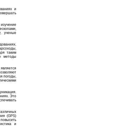
ованиях и
совершать
 изучение
ескопами,
, ученые
дованиях.
арсоходы,
аря таким
е методы
является
озволяют
я погоды,
гическими
уникация.
ниях. Это
спечивать
различных
ния (GPS)
повысить
гистика и