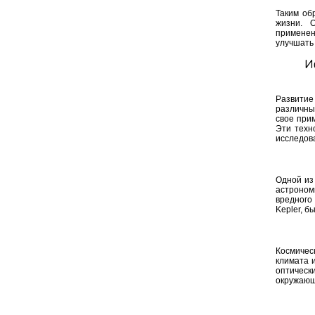
Таким об
жизни. 
применен
улучшать 
И
Развитие
различны
свое при
Эти техн
исследов
Одной из
астроном
вредного
Kepler, б
Космичес
климата 
оптическ
окружающ