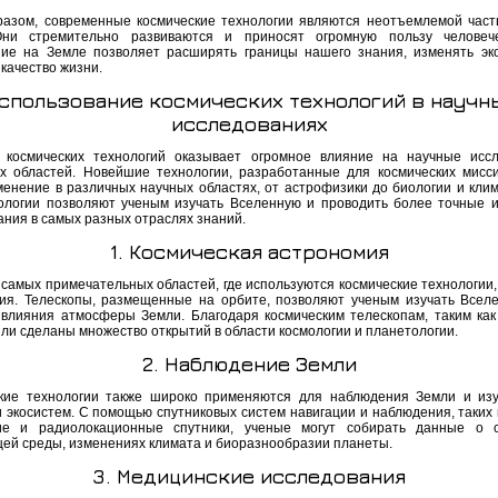
разом, современные космические технологии являются неотъемлемой час
Они стремительно развиваются и приносят огромную пользу человече
ие на Земле позволяет расширять границы нашего знания, изменять эк
качество жизни.
спользование космических технологий в научн
исследованиях
 космических технологий оказывает огромное влияние на научные исс
х областей. Новейшие технологии, разработанные для космических мисс
менение в различных научных областях, от астрофизики до биологии и клим
ологии позволяют ученым изучать Вселенную и проводить более точные и
ания в самых разных отраслях знаний.
1. Космическая астрономия
 самых примечательных областей, где используются космические технологии,
ия. Телескопы, размещенные на орбите, позволяют ученым изучать Всел
 влияния атмосферы Земли. Благодаря космическим телескопам, таким как
ыли сделаны множество открытий в области космологии и планетологии.
2. Наблюдение Земли
кие технологии также широко применяются для наблюдения Земли и из
и экосистем. С помощью спутниковых систем навигации и наблюдения, таких 
ие и радиолокационные спутники, ученые могут собирать данные о с
ей среды, изменениях климата и биоразнообразии планеты.
3. Медицинские исследования