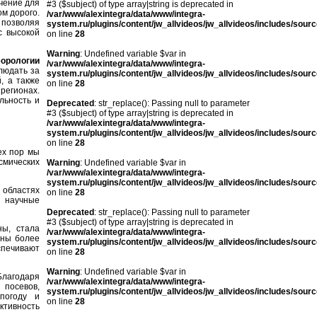
чение для
#3 ($subject) of type array|string is deprecated in
м дорого.
/var/www/alexintegra/data/www/integra-
позволяя
system.ru/plugins/content/jw_allvideos/jw_allvideos/includes/sour
с высокой
on line
28
Warning
: Undefined variable $var in
еорологии
/var/www/alexintegra/data/www/integra-
людать за
system.ru/plugins/content/jw_allvideos/jw_allvideos/includes/sour
, а также
on line
28
регионах.
льность и
Deprecated
: str_replace(): Passing null to parameter
#3 ($subject) of type array|string is deprecated in
/var/www/alexintegra/data/www/integra-
system.ru/plugins/content/jw_allvideos/jw_allvideos/includes/sour
on line
28
ех пор мы
смических
Warning
: Undefined variable $var in
/var/www/alexintegra/data/www/integra-
system.ru/plugins/content/jw_allvideos/jw_allvideos/includes/sour
 областях
on line
28
 научные
Deprecated
: str_replace(): Passing null to parameter
#3 ($subject) of type array|string is deprecated in
ны, стала
/var/www/alexintegra/data/www/integra-
аны более
system.ru/plugins/content/jw_allvideos/jw_allvideos/includes/sour
спечивают
on line
28
Warning
: Undefined variable $var in
лагодаря
/var/www/alexintegra/data/www/integra-
посевов,
system.ru/plugins/content/jw_allvideos/jw_allvideos/includes/sour
погоду и
on line
28
ктивность