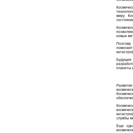
Космичес
технолог
миру. К
состояни
Космичес
позволяю
новые ме
Поэтому 
помогаю
катастро
Будущее 
разработ
планеты 
Развитие
космичес
Космичес
обеспече
Космичес
космиче
катастро
службы м
Еще одна
космичес