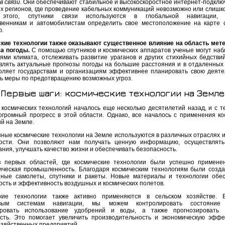
 связи.
Они обеспечивают стабильное и высокоскоростное интернет-подклю
х регионов, где проведение кабельных коммуникаций невозможно или слишко
этого, спутники связи используются в глобальной навигации, 
венникам и автомобилистам определить свое местоположение на карте 
ю.
кие технологии также оказывают существенное влияние на область мет
за погоды.
С помощью спутников и космических аппаратов ученые могут наб
ями климата, отслеживать развитие ураганов и других стихийных бедствий
влять актуальные прогнозы погоды на большие расстояния и в отдаленных 
оляет государствам и организациям эффективнее планировать свою деяте
ь меры по предотвращению возможных угроз.
Первые шаги: космические технологии на Земле
 космических технологий началось еще несколько десятилетий назад, и с т
огромный прогресс в этой области. Однако, все началось с применения ко
й на Земле.
ные космические технологии на Земле используются в различных отраслях и
ости. Они позволяют нам получать ценную информацию, осуществлять
ния, улучшать качество жизни и обеспечивать безопасность.
 первых областей, где космические технологии были успешно примене
ическая промышленность. Благодаря космическим технологиям были созд
ные самолеты, спутники и ракеты. Новые материалы и технологии обе
ость и эффективность воздушных и космических полетов.
кие технологии также активно применяются в сельском хозяйстве. Б
овым системам навигации, мы можем контролировать состояние 
ировать использование удобрений и воды, а также прогнозировать 
сть. Это помогает увеличить производительность и экономическую эффе
озяйственных предприятий.