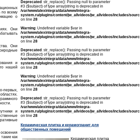
Deprecated
: str_replace(): Passing null to parameter
#3 ($subject) of type array|string is deprecated in
ационных
/var/www/alexintegra/data/www/integra-
 по всему
system.ru/plugins/content/jw_allvideos/jw_allvideos/includes/sour
рмацию о
on line
28
Warning
: Undefined variable $var in
иях. Они
/var/www/alexintegra/data/www/integra-
абатывать
system.ru/plugins/content/jw_allvideos/jw_allvideos/includes/sour
on line
28
ства. Они
Deprecated
: str_replace(): Passing null to parameter
риродные
#3 ($subject) of type array|string is deprecated in
/var/www/alexintegra/data/www/integra-
ования и
system.ru/plugins/content/jw_allvideos/jw_allvideos/includes/sour
аго нашей
on line
28
Warning
: Undefined variable $var in
/var/www/alexintegra/data/www/integra-
system.ru/plugins/content/jw_allvideos/jw_allvideos/includes/sour
on line
28
о-первых,
областях.
Deprecated
: str_replace(): Passing null to parameter
граммного
#3 ($subject) of type array|string is deprecated in
ности.
/var/www/alexintegra/data/www/integra-
утники и
system.ru/plugins/content/jw_allvideos/jw_allvideos/includes/sour
ственные
on line
28
еративные
Керамическая плитка и керамогранит для
общественных помещений
 освоения
такие как
Керамическая плитка