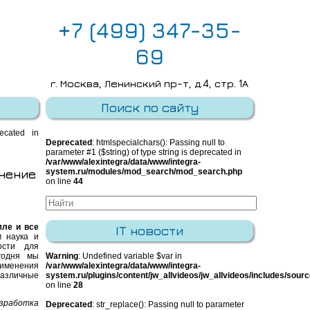
+7 (499) 347-35-
69
г. Москва, Ленинский пр-т, д.4, стр. 1А
E-mail:
info@integra-system.ru
Поиск по сайту
recated in
Deprecated
: htmlspecialchars(): Passing null to
parameter #1 ($string) of type string is deprecated in
/var/www/alexintegra/data/www/integra-
енение
system.ru/modules/mod_search/mod_search.php
on line
44
мле и все
IT новости
 наука и
ости для
годня мы
Warning
: Undefined variable $var in
именения
/var/www/alexintegra/data/www/integra-
азличные
system.ru/plugins/content/jw_allvideos/jw_allvideos/includes/sour
on line
28
азработка
Deprecated
: str_replace(): Passing null to parameter