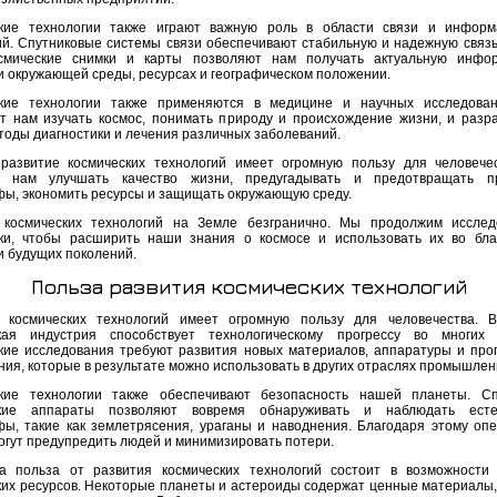
кие технологии также играют важную роль в области связи и информ
ий. Спутниковые системы связи обеспечивают стабильную и надежную связь
осмические снимки и карты позволяют нам получать актуальную инфо
и окружающей среды, ресурсах и географическом положении.
кие технологии также применяются в медицине и научных исследован
т нам изучать космос, понимать природу и происхождение жизни, и разр
тоды диагностики и лечения различных заболеваний.
развитие космических технологий имеет огромную пользу для человече
т нам улучшать качество жизни, предугадывать и предотвращать п
фы, экономить ресурсы и защищать окружающую среду.
космических технологий на Земле безгранично. Мы продолжим исслед
ки, чтобы расширить наши знания о космосе и использовать их во бл
и будущих поколений.
Польза развития космических технологий
 космических технологий имеет огромную пользу для человечества. В
кая индустрия способствует технологическому прогрессу во многих 
кие исследования требуют развития новых материалов, аппаратуры и про
ния, которые в результате можно использовать в других отраслях промышлен
кие технологии также обеспечивают безопасность нашей планеты. Сп
ские аппараты позволяют вовремя обнаруживать и наблюдать есте
фы, такие как землетрясения, ураганы и наводнения. Благодаря этому оп
огут предупредить людей и минимизировать потери.
 польза от развития космических технологий состоит в возможности
ких ресурсов. Некоторые планеты и астероиды содержат ценные материалы, 