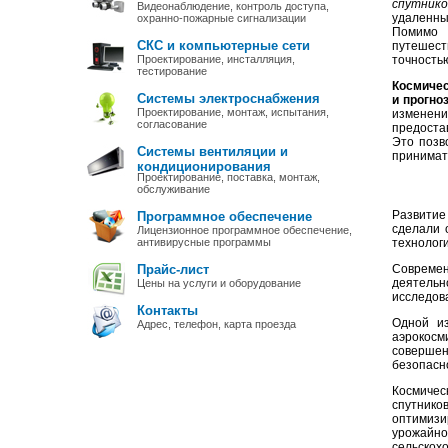
спутников
Видеонаблюдение, контроль доступа,
удаленны
охранно-пожарные сигнализации
Помимо 
СКС и компьютерные сети
путешест
Проектирование, инсталляция,
точность
тестирование
Космичес
Системы электроснабжения
и прогно
Проектирование, монтаж, испытания,
изменени
согласование
предоста
Это позв
Системы вентиляции и
принимат
кондиционирования
Проектирование, поставка, монтаж,
обслуживание
Развитие
Программное обеспечение
сделали 
Лицензионное программное обеспечение,
антивирусные программы
технологи
Прайс-лист
Современ
деятельн
Цены на услуги и оборудование
исследова
Контакты
Одной из
Адрес, телефон, карта проезда
аэрокосм
совершен
безопасн
Космичес
спутник
оптимиз
урожайно
сельскох