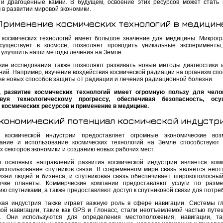
и драгоценные камни. В будущем, освоение этих ресурсов может стать
 в развитии мировой экономики.
Применение космических технологий в медицин
 космических технологий имеет большое значение для медицины. Микрогр
существует в космосе, позволяет проводить уникальные эксперименты
 улучшить наши методы лечения на Земле.
кие исследования также позволяют развивать новые методы диагностики 
ний. Например, изучение воздействия космической радиации на организм спо
ке новых способов защиты от радиации и лечения радиационной болезни.
 развитие космических технологий имеет огромную пользу для челов
твуя технологическому прогрессу, обеспечивая безопасность, осу
 космических ресурсов и применение в медицине.
кономический потенциал космической индустр
 космической индустрии предоставляет огромные экономические возм
ание и использование космических технологий на Земле способствуют
 секторов экономики и созданию новых рабочих мест.
 основных направлений развития космической индустрии является ком
 использование спутников связи. В современном мире связь является нео
изни людей и бизнеса, и спутниковая связь обеспечивает широкополосный
очке планеты. Коммерческие компании предоставляют услуги по разм
ю спутниками, а также предоставляют доступ к спутниковой связи для потре
кая индустрия также играет важную роль в сфере навигации. Системы г
вой навигации, такие как GPS и Глонасс, стали неотъемлемой частью путе
и. Они используются для определения местоположения, навигации, т