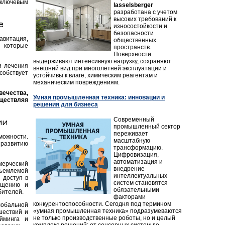
 ключевым
lasselsberger
разработана с учетом
высоких требований к
е
износостойкости и
безопасности
авитация,
общественных
, которые
пространств.
Поверхности
выдерживают интенсивную нагрузку, сохраняют
и лечения
внешний вид при многолетней эксплуатации и
собствует
устойчивы к влаге, химическим реагентам и
механическим повреждениям.
ечества,
Умная промышленная техника: инновации и
ществляя
решения для бизнеса
Современный
ии
промышленный сектор
переживает
ожности.
масштабную
 развитию
трансформацию.
Цифровизация,
автоматизация и
мерческий
внедрение
тъемлемой
интеллектуальных
 доступ в
систем становятся
ещению и
обязательными
бителей.
факторами
конкурентоспособности. Сегодня под термином
лобальной
«умная промышленная техника» подразумеваются
шествий и
не только производственные роботы, но и целый
айминга и
комплекс решений: от сенсорных систем до