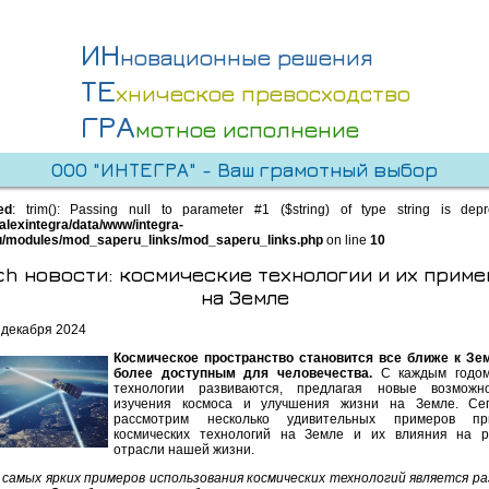
ИН
новационные решения
ТЕ
хническое превосходство
ГРА
мотное исполнение
ООО "ИНТЕГРА" - Ваш грамотный выбор
ed
: trim(): Passing null to parameter #1 ($string) of type string is dep
alexintegra/data/www/integra-
u/modules/mod_saperu_links/mod_saperu_links.php
on line
10
ch новости: космические технологии и их прим
на Земле
 декабря 2024
Космическое пространство становится все ближе к Зе
более доступным для человечества.
С каждым годом
технологии развиваются, предлагая новые возможн
изучения космоса и улучшения жизни на Земле. Се
рассмотрим несколько удивительных примеров пр
космических технологий на Земле и их влияния на р
отрасли нашей жизни.
 самых ярких примеров использования космических технологий является р