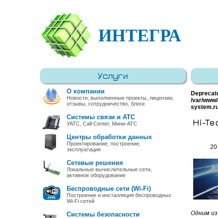
ИНТЕГРА
Услуги
О компании
Deprecat
Новости, выполненные проекты, лицензии,
/var/www/
отзывы, сотрудничество, блоги
system.r
Системы связи и АТС
Hi-Te
УАТС, Call-Center, Мини-АТС
Центры обработки данных
Проектирование, построение,
20
эксплуатация
Сетевые решения
Локальные вычислительные сети,
активное оборудование
Беспроводные сети (Wi-Fi)
Построение и инсталляция беспроводных
Wi-Fi сетей
Одним из
Системы безопасности