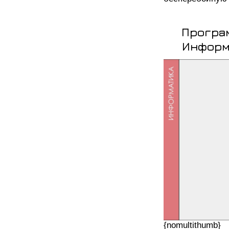
Програ
Информа
{nomultithumb}