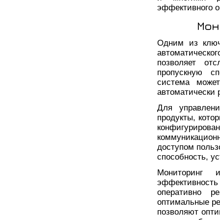
эффективного о
Мон
Одним из ключ
автоматическ
позволяет отс
пропускную сп
система може
автоматически р
Для управлени
продукты, кото
конфигуриро
коммуникацио
доступом польз
способность, ус
Мониторинг 
эффективность
оперативно р
оптимальные ре
позволяют опти