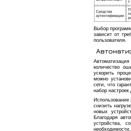
с
П
Средства
п
аутентификации
р
Выбор программ
зависит от тре
пользователя.
Автомати
Автоматизация
количество ош
ускорить проц
можно установ
сети, что гара
набор настроек
Использование 
снизить нагруз
новых устройс
Благодаря авт
устройства, с
необходимости,