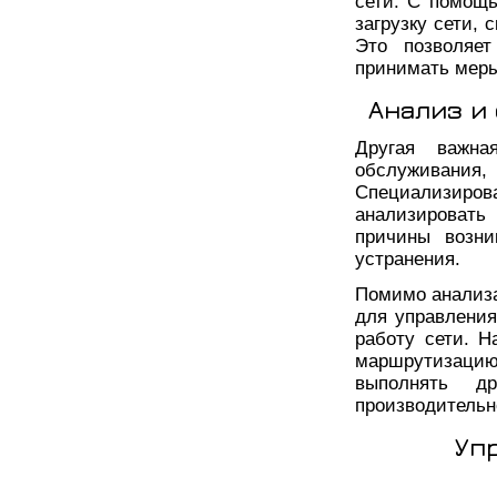
сети. С помощ
загрузку сети, 
Это позволяе
принимать меры
Анализ и
Другая важна
обслуживания,
Специализир
анализироват
причины возни
устранения.
Помимо анализа
для управления
работу сети. 
маршрутизаци
выполнять д
производительн
Уп