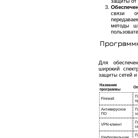
защиты от
Обеспече
связи о
передавае
методы ш
пользовате
Программн
Для обеспече
широкий спект
защиты сетей и
Название
Оп
программы
П
Firewall
п
Антивирусное
П
ПО
з
П
VPN-клиент
с
П
Шифровальщик