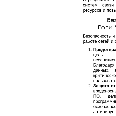
систем связи
ресурсов и пов
Бе
Роли 
Безопасность и
работе сетей и 
Предотвр
цель с
несанкци
Благодар
данных, 
критическ
пользоват
Защита о
вредоносн
ПО, дела
програм
безопасно
антивирус