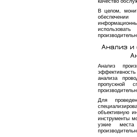
качество обслу
В целом, мони
обеспечении
информационн
использова
производительн
Анализ и
А
Анализ произ
эффективность 
анализа пров
пропускной с
производительн
Для проведен
специализиров
объективную и
инструменты мо
узкие мест
производительн