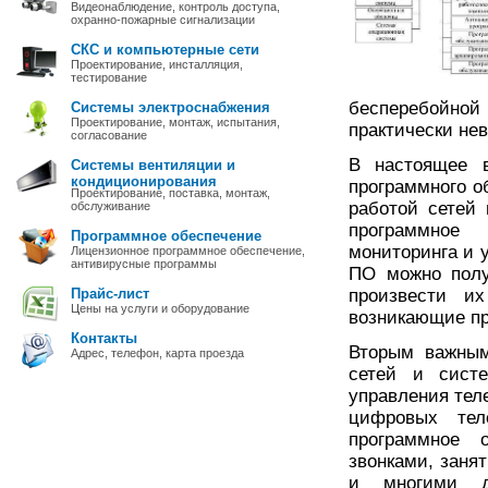
Видеонаблюдение, контроль доступа,
охранно-пожарные сигнализации
СКС и компьютерные сети
Проектирование, инсталляция,
тестирование
бесперебойной
Системы электроснабжения
Проектирование, монтаж, испытания,
практически не
согласование
В настоящее в
Системы вентиляции и
кондиционирования
программного о
Проектирование, поставка, монтаж,
работой сетей
обслуживание
программное 
Программное обеспечение
мониторинга и 
Лицензионное программное обеспечение,
антивирусные программы
ПО можно полу
Прайс-лист
произвести их
Цены на услуги и оборудование
возникающие пр
Контакты
Вторым важным
Адрес, телефон, карта проезда
сетей и систе
управления тел
цифровых тел
программное о
звонками, заня
и многими д