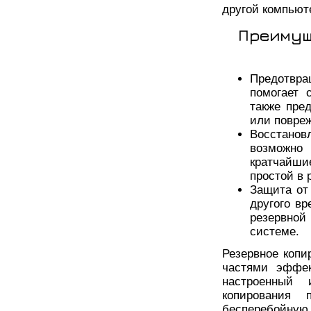
другой компьют
Преимущ
Предотвр
помогает 
также пре
или повре
Восстанов
возможно
кратчайши
простой в 
Защита от
другого в
резервной
системе.
Резервное коп
частями эффек
настроенный 
копирования
бесперебойную 