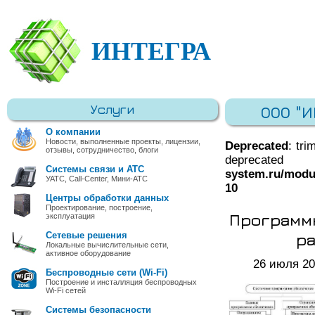
ИНТЕГРА
Услуги
ООО "
О компании
Новости, выполненные проекты, лицензии,
Deprecated
: tri
отзывы, сотрудничество, блоги
deprec
Системы связи и АТС
system.ru/modu
УАТС, Call-Center, Мини-АТС
10
Центры обработки данных
Проектирование, построение,
Программ
эксплуатация
ра
Сетевые решения
Локальные вычислительные сети,
активное оборудование
26 июля 2
Беспроводные сети (Wi-Fi)
Построение и инсталляция беспроводных
Wi-Fi сетей
Системы безопасности