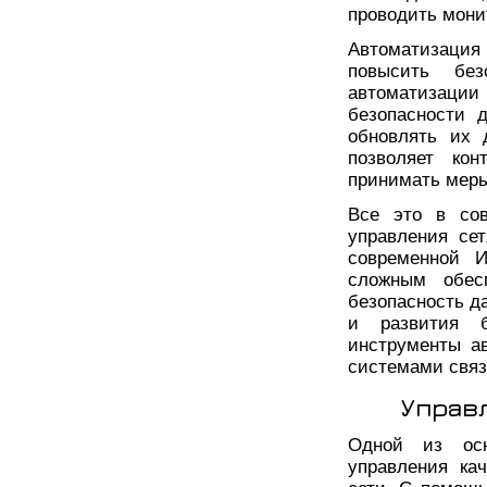
проводить мони
Автоматизаци
повысить без
автоматизаци
безопасности 
обновлять их 
позволяет кон
принимать меры
Все это в сов
управления се
современной И
сложным обес
безопасность д
и развития б
инструменты а
системами связ
Управ
Одной из осн
управления ка