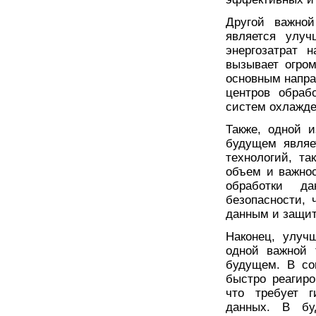
Другой важной
является улуч
энергозатрат 
вызывает огро
основным напра
центров обраб
систем охлажде
Также, одной 
будущем являе
технологий, та
объем и важнос
обработки д
безопасности, 
данным и защит
Наконец, улуч
одной важной 
будущем. В со
быстро реагиро
что требует г
данных. В бу