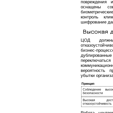
повреждения 
оснащены со
биометрически
контроль кли
шифрование дан
Высокая 
ЦОД должны
отказоустойчи
бизнес-процес
дублированны
переключатьс
коммуникацион
вероятность 
убытки организ
Принцип
Соблюдение высок
безопасности
Высокая дос
отказоустойчивость
Работа центро