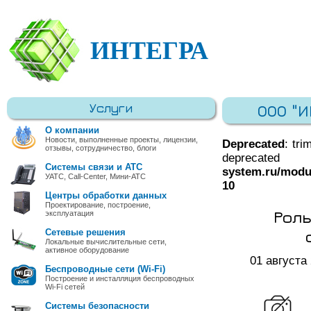
ИНТЕГРА
Услуги
ООО "
О компании
Новости, выполненные проекты, лицензии,
Deprecated
: tri
отзывы, сотрудничество, блоги
deprec
Системы связи и АТС
system.ru/modu
УАТС, Call-Center, Мини-АТС
10
Центры обработки данных
Проектирование, построение,
Роль
эксплуатация
Сетевые решения
Локальные вычислительные сети,
активное оборудование
01 августа
Беспроводные сети (Wi-Fi)
Построение и инсталляция беспроводных
Wi-Fi сетей
Системы безопасности