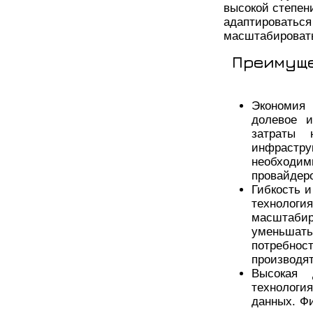
высокой степен
адаптироват
масштабировать
Преимуще
Экономия
долевое 
затраты 
инфрастру
необход
провайдер
Гибкость 
техноло
масштаби
уменьшат
потребнос
производя
Высокая 
технологи
данных. Ф