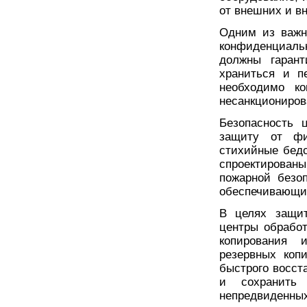
от внешних и вн
Одним из важн
конфиденциал
должны гарант
храниться и п
необходимо ко
несанкциониров
Безопасность 
защиту от физ
стихийные бедс
спроектирован
пожарной безоп
обеспечивающие
В целях защи
центры обрабо
копирования 
резервных коп
быстрого восст
и сохранить 
непредвиденных