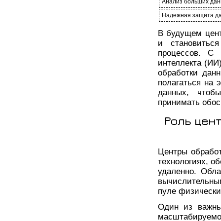
Анализ больших дан
Надежная защита да
В будущем цент
и становитьс
процессов. С 
интеллекта (ИИ
обработки дан
полагаться на 
данных, чтоб
принимать обос
Роль цен
Центры обрабо
технологиях, о
удаленно. Обла
вычислительным
пуле физически
Один из важны
масштабируем