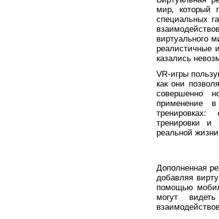
мир, который 
специальных га
взаимодейство
виртуального м
реалистичные 
казались невоз
VR-игры пользу
как они позвол
совершенно 
применение в
тренировках:
тренировки и 
реальной жизни
Дополненная ре
добавляя вирт
помощью мобил
могут видет
взаимодействов