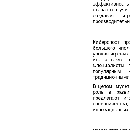
эффективность
стараются учит
создавая иг
производительн
Киберспорт пр
большего числ
уровня игровых
игр, а также 
Специалисты п
популярным 
традиционными 
В целом, мульт
роль в разви
предлагают иг
соперничества
инновационных 