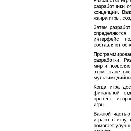
Разработка игр 
разработчики о
концепции. Ва
жанра игры, соз
Затем разработ
определяются
интерфейс по
составляют осно
Программирован
разработки. Ра
мир и позволяе
этом этапе так
мультимедийны
Когда игра до
финальной отд
процесс, испр
игры.
Важной частью 
играют в игру,
помогает улучш