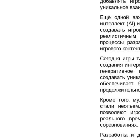
добавлять игр
уникальное вза
Еще одной важ
интеллект (AI)
создавать игр
реалистичным
процессы разр
игрового контен
Сегодня игры т
создания интер
генеративное
создавать уник
обеспечивает 
продолжительно
Кроме того, м
стали неотъем
позволяют игр
реального вре
соревнованиях.
Разработка и 