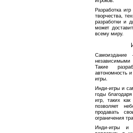
игроков.
Разработка игр
творчества, те
разработки и д
может достави
всему миру.
Самоиздание 
независимыми 
Такие разра
автономность и
игры.
Инди-игры и са
годы благодар
игр, таких как
позволяет не
продавать св
ограничения тр
Инди-игры и 