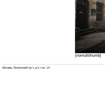
{nomultithumb}
Москва, Ленинский пр-т, д.4, стр. 1А