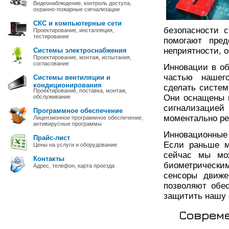
Видеонаблюдение, контроль доступа,
охранно-пожарные сигнализации
СКС и компьютерные сети
безопасности 
Проектирование, инсталляция,
тестирование
помогают пред
неприятности, 
Системы электроснабжения
Проектирование, монтаж, испытания,
согласование
Инновации в о
частью нашего
Системы вентиляции и
кондиционирования
сделать систе
Проектирование, поставка, монтаж,
Они оснащены 
обслуживание
сигнализацие
Программное обеспечение
моментально ре
Лицензионное программное обеспечение,
антивирусные программы
Инновационные 
Прайс-лист
Если раньше м
Цены на услуги и оборудование
сейчас мы мож
Контакты
биометрически
Адрес, телефон, карта проезда
сенсоры движе
позволяют обе
защитить нашу 
Совреме