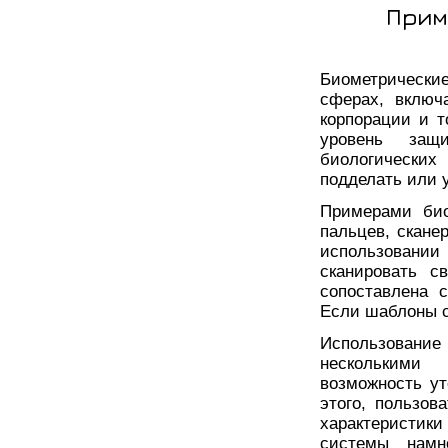
Прим
Биометрически
сферах, включа
корпорации и 
уровень защ
биологических
подделать или у
Примерами био
пальцев, скане
использовании
сканировать с
сопоставлена 
Если шаблоны с
Использовани
несколькими
возможность ут
этого, пользов
характеристики
системы намн