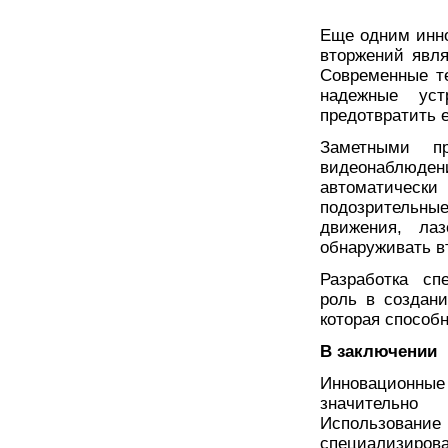
Еще одним инн
вторжений явля
Современные т
надежные уст
предотвратить е
Заметными п
видеонаблюден
автоматическ
подозрительны
движения, ла
обнаруживать в
Разработка сп
роль в создан
которая способ
В заключении
Инновационные
значительно
Использование 
специализиро