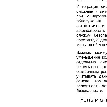
Интеграция си
сложные и инт
при обнаруже
обнаружения
автоматичес
зафиксировать 
службу безопа
преступную дея
меры по обеспе
Важным преиму
уменьшение ко
отдельных си
несвязано с со
ошибочным реш
учитывать дан
основе компл
вероятность л
безопасности.
Роль и з