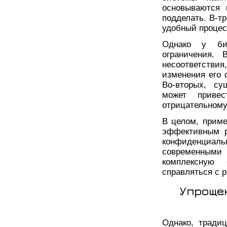
основываются 
подделать. В-т
удобный процес
Однако у био
ограничения. 
несоответстви
изменения его 
Во-вторых, су
может приве
отрицательному
В целом, приме
эффективным р
конфиденциа
современными 
комплексную
справляться с 
Упроще
Однако, традиц