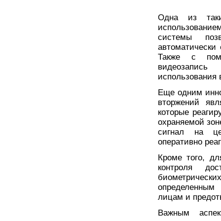
Одна из так
использование
системы поз
автоматически
Также с пом
видеозапись
использования 
Еще одним инн
вторжений явл
которые реагир
охраняемой зон
сигнал на це
оперативно реаг
Кроме того, д
контроля до
биометрическ
определенным
лицам и предот
Важным аспек