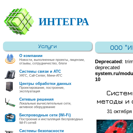
ИНТЕГРА
Услуги
ООО "
О компании
Новости, выполненные проекты, лицензии,
Deprecated
: tri
отзывы, сотрудничество, блоги
deprec
Системы связи и АТС
system.ru/modu
УАТС, Call-Center, Мини-АТС
10
Центры обработки данных
Проектирование, построение,
Систем
эксплуатация
методы и 
Сетевые решения
Локальные вычислительные сети,
активное оборудование
31 октября
Беспроводные сети (Wi-Fi)
Построение и инсталляция беспроводных
Wi-Fi сетей
Системы безопасности