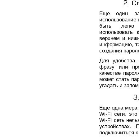
2. 
Еще один ва
использование 
быть легко 
использовать 
верхнем и нижн
информацию, та
создания парол
Для удобства 
фразу или пр
качестве парол
может стать па
угадать и запом
3
Еще одна мера 
Wi-Fi сети, эт
Wi-Fi сеть нель
устройствах. 
подключиться к