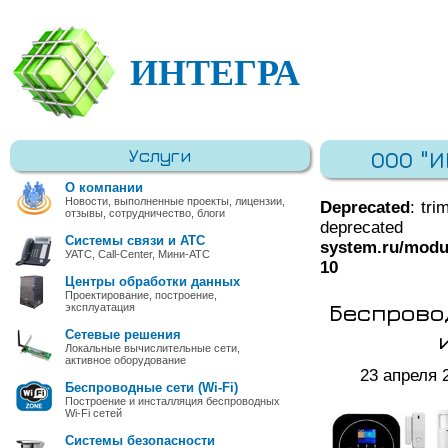
ИНТЕГРА
Услуги
ООО "
О компании
Новости, выполненные проекты, лицензии,
Deprecated
: tri
отзывы, сотрудничество, блоги
deprec
Системы связи и АТС
system.ru/modu
УАТС, Call-Center, Мини-АТС
10
Центры обработки данных
Проектирование, построение,
Беспровод
эксплуатация
Сетевые решения
Локальные вычислительные сети,
активное оборудование
23 апреля 
Беспроводные сети (Wi-Fi)
Построение и инсталляция беспроводных
Wi-Fi сетей
Системы безопасности