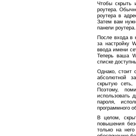
Чтобы скрыть и
роутера. Обычн
роутера в адрес
Затем вам нужн
панели роутера.
После входа в 
за настройку 
ввода имени се
Теперь ваша W
списке доступн
Однако, стоит 
абсолютной за
скрытую сеть,
Поэтому, пом
использовать д
пароля, испо
программного о
В целом, скры
повышения безо
только на нег
обеспечению без