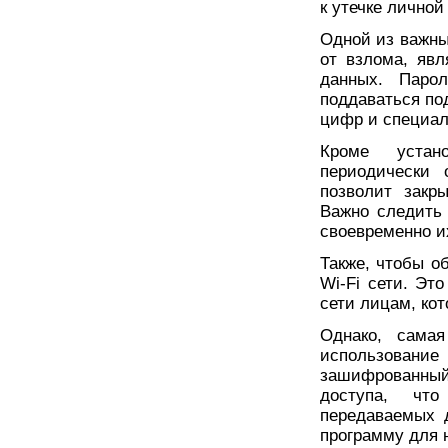
к утечке лично
Одной из важны
от взлома, яв
данных. Паро
поддаваться по
цифр и специал
Кроме устан
периодически 
позволит закр
Важно следить
своевременно и
Также, чтобы о
Wi-Fi сети. Эт
сети лицам, ко
Однако, самая
использование
зашифрованны
доступа, чт
передаваемых 
программу для 