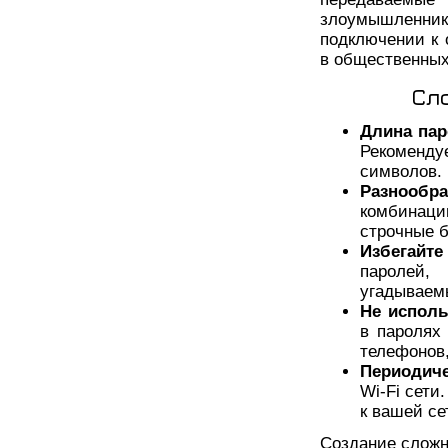
злоумышленни
подключении к 
в общественных
Сл
Длина пар
Рекоменд
символов.
Разнообра
комбинац
строчные 
Избегайте
паролей,
угадываем
Не испол
в паролях
телефонов,
Периодиче
Wi-Fi сети
к вашей се
Создание сложно