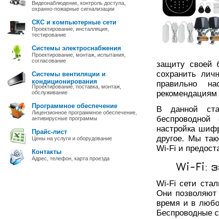
Видеонаблюдение, контроль доступа,
охранно-пожарные сигнализации
СКС и компьютерные сети
Проектирование, инсталляция,
тестирование
Системы электроснабжения
Проектирование, монтаж, испытания,
согласование
защиту своей 
сохранить лич
Системы вентиляции и
кондиционирования
правильно на
Проектирование, поставка, монтаж,
рекомендациям 
обслуживание
Программное обеспечение
В данной ст
Лицензионное программное обеспечение,
беспроводной 
антивирусные программы
настройка шифр
Прайс-лист
другое. Мы та
Цены на услуги и оборудование
Wi-Fi и предос
Контакты
Адрес, телефон, карта проезда
Wi-Fi:
Wi-Fi сети ста
Они позволяют 
время и в любо
Беспроводные с