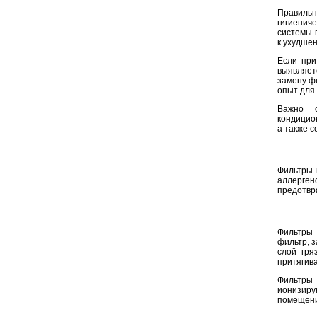
Правильн
гигиенич
системы 
к ухудше
Если при
выявляет
замену ф
опыт для
Важно о
кондицио
а также 
Фильтры 
аллерге
предотвр
Фильтры 
фильтр, 
слой гря
притягива
Фильтры 
ионизиру
помещени