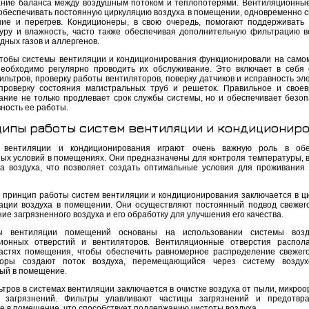
ние баланса между воздушным потоком и теплопотерями. Вентиляционны
обеспечивать постоянную циркуляцию воздуха в помещении, одновременно с
ние и перегрев. Кондиционеры, в свою очередь, помогают поддерживать
уру и влажность, часто также обеспечивая дополнительную фильтрацию в
дных газов и аллергенов.
чтобы системы вентиляции и кондиционирования функционировали на само
необходимо регулярно проводить их обслуживание. Это включает в себя 
льтров, проверку работы вентиляторов, поверку датчиков и исправность эле
проверку состояния магистральных труб и решеток. Правильное и свое
ание не только продлевает срок службы системы, но и обеспечивает безоп
ность ее работы.
ипы работы систем вентиляции и кондиционир
 вентиляции и кондиционирования играют очень важную роль в обе
ых условий в помещениях. Они предназначены для контроля температуры, 
ва воздуха, что позволяет создать оптимальные условия для проживания
 принцип работы систем вентиляции и кондиционирования заключается в ц
ации воздуха в помещении. Они осуществляют постоянный подвод свежего
ие загрязненного воздуха и его обработку для улучшения его качества.
ы вентиляции помещений основаны на использовании системы возду
ионных отверстий и вентиляторов. Вентиляционные отверстия распол
астях помещения, чтобы обеспечить равномерное распределение свежего
торы создают поток воздуха, перемещающийся через систему воздух
ый в помещение.
тров в системах вентиляции заключается в очистке воздуха от пыли, микроо
х загрязнений. Фильтры улавливают частицы загрязнений и предотвр
е в помещение, что способствует поддержанию чистоты воздуха.