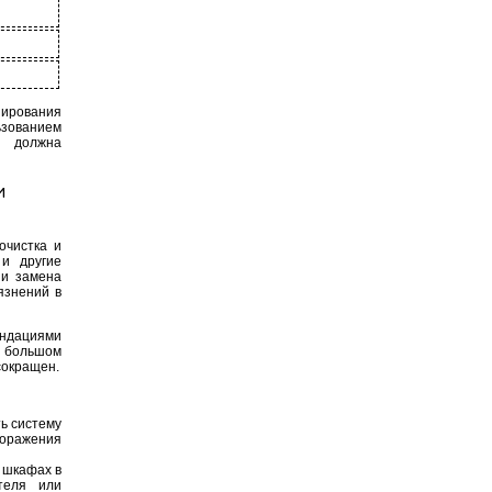
нирования
зованием
я должна
и
очистка и
и другие
 и замена
язнений в
ндациями
 большом
сокращен.
ь систему
поражения
 шкафах в
теля или