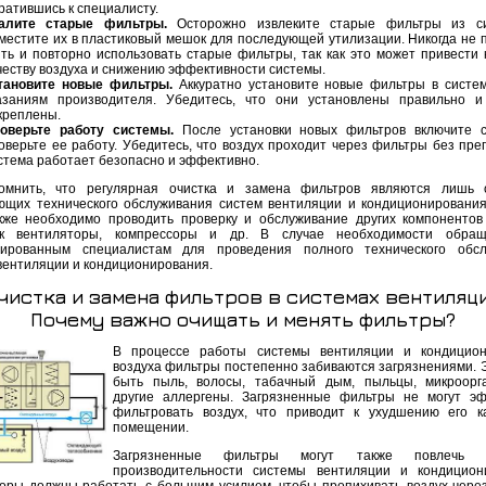
ратившись к специалисту.
алите старые фильтры.
Осторожно извлеките старые фильтры из с
местите их в пластиковый мешок для последующей утилизации. Никогда не 
ть и повторно использовать старые фильтры, так как это может привести 
честву воздуха и снижению эффективности системы.
тановите новые фильтры.
Аккуратно установите новые фильтры в систем
азаниям производителя. Убедитесь, что они установлены правильно 
креплены.
оверьте работу системы.
После установки новых фильтров включите с
оверьте ее работу. Убедитесь, что воздух проходит через фильтры без прег
стема работает безопасно и эффективно.
омнить, что регулярная очистка и замена фильтров являются лишь 
ющих технического обслуживания систем вентиляции и кондиционировани
акже необходимо проводить проверку и обслуживание других компонентов
ак вентиляторы, компрессоры и др. В случае необходимости обращ
цированным специалистам для проведения полного технического обсл
вентиляции и кондиционирования.
чистка и замена фильтров в системах вентиляц
Почему важно очищать и менять фильтры?
В процессе работы системы вентиляции и кондицион
воздуха фильтры постепенно забиваются загрязнениями. 
быть пыль, волосы, табачный дым, пыльцы, микроорг
другие аллергены. Загрязненные фильтры не могут э
фильтровать воздух, что приводит к ухудшению его к
помещении.
Загрязненные фильтры могут также повлечь с
производительности системы вентиляции и кондицион