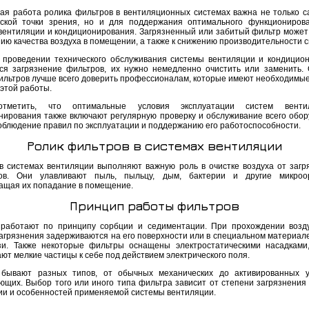
ая работа ролика фильтров в вентиляционных системах важна не только с
еской точки зрения, но и для поддержания оптимального функциониров
вентиляции и кондиционирования. Загрязненный или забитый фильтр может
нию качества воздуха в помещении, а также к снижению производительности 
 проведении технического обслуживания системы вентиляции и кондицио
ся загрязнение фильтров, их нужно немедленно очистить или заменить. 
ильтров лучше всего доверить профессионалам, которые имеют необходимые
 этой работы.
тметить, что оптимальные условия эксплуатации систем вент
нирования также включают регулярную проверку и обслуживание всего обор
соблюдение правил по эксплуатации и поддержанию его работоспособности.
Ролик фильтров в системах вентиляции
в системах вентиляции выполняют важную роль в очистке воздуха от загр
нов. Они улавливают пыль, пыльцу, дым, бактерии и другие микроор
ащая их попадание в помещение.
Принцип работы фильтров
работают по принципу сорбции и седиментации. При прохождении возд
загрязнения задерживаются на его поверхности или в специальном материале
зи. Также некоторые фильтры оснащены электростатическими насадками
ют мелкие частицы к себе под действием электрического поля.
бывают разных типов, от обычных механических до активированных у
ющих. Выбор того или иного типа фильтра зависит от степени загрязнения 
и и особенностей применяемой системы вентиляции.