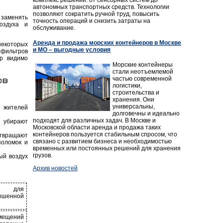
автономных транспортных средств. Технологии
позволяют сократить ручной труд, повысить
 заменять
точность операций и снизить затраты на
оздуха и
обслуживание.
Аренда и продажа морских контейнеров в Москве
некоторых
и МО – выгодные условия
 фильтров
тр видимо
Морские контейнеры
стали неотъемлемой
ов
частью современной
логистики,
строительства и
хранения. Они
универсальны,
у жителей
долговечны и идеально
подходят для различных задач. В Москве и
 убирают
Московской области аренда и продажа таких
контейнеров пользуется стабильным спросом, что
твращают
связано с развитием бизнеса и необходимостью
поломок и
временных или постоянных решений для хранения
грузов.
ый воздух
Архив новостей
ит для
ышенной
мещений