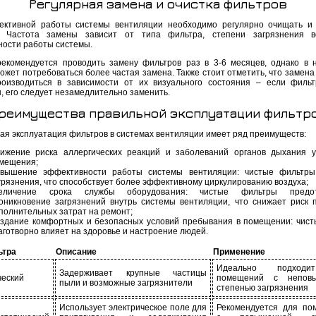
Регулярная замена и очистка фильтров
ктивной работы системы вентиляции необходимо регулярно очищать и
. Частота замены зависит от типа фильтра, степени загрязнения в
ности работы системы.
екомендуется проводить замену фильтров раз в 3-6 месяцев, однако в 
ожет потребоваться более частая замена. Также стоит отметить, что замена
оизводиться в зависимости от их визуального состояния – если филь
, его следует незамедлительно заменить.
реимущества правильной эксплуатации фильтр
ая эксплуатация фильтров в системах вентиляции имеет ряд преимуществ:
ижение риска аллергических реакций и заболеваний органов дыхания 
мещения;
вышение эффективности работы системы вентиляции: чистые фильтры
грязнения, что способствует более эффективному циркулированию воздуха;
еличение срока службы оборудования: чистые фильтры предо
оникновение загрязнений внутрь системы вентиляции, что снижает риск 
полнительных затрат на ремонт;
здание комфортных и безопасных условий пребывания в помещении: чист
аготворно влияет на здоровье и настроение людей.
ьтра
Описание
Применение
Идеально подход
Задерживает крупные частицы
еский
помещений с непов
пыли и возможные загрязнители
степенью загрязнения
Использует электрическое поле для
Рекомендуется для по