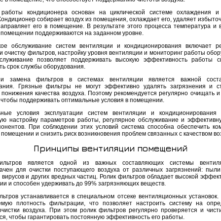
работы кондиционера основан на циклической системе охлаждения и 
Кондиционер собирает воздух из помещения, охлаждает его, удаляет избыточ
направляет его в помещение. В результате этого процесса температура и 
в помещении поддерживаются на заданном уровне.
кое обслуживание систем вентиляции и кондиционирования включает р
и очистку фильтров, настройку уровня вентиляции и мониторинг работы обор
служивание позволяет поддерживать высокую эффективность работы с
ть срок службы оборудования.
 и замена фильтров в системах вентиляции является важной сост
ания. Грязные фильтры не могут эффективно удалять загрязнения и с
 понижения качества воздуха. Поэтому рекомендуется регулярно очищать и
 чтобы поддерживать оптимальные условия в помещении.
ьные условия эксплуатации систем вентиляции и кондиционирования 
ую настройку параметров работы, регулярное обслуживание и эффективн
понентов. При соблюдении этих условий система способна обеспечить к
 помещении и снизить риск возникновения проблем связанных с качеством во
Принципы вентиляции помещений
ильтров является одной из важных составляющих системы вентил
ачен для очистки поступающего воздуха от различных загрязнений: пыли
, вирусов и других вредных частиц. Ролик фильтров обладает высокой эффек
ии и способен удерживать до 99% загрязняющих веществ.
льтров устанавливается в специальном отсеке вентиляционных установок.
емую плотность фильтрации, что позволяет настроить систему на опр
очистки воздуха. При этом ролик фильтров регулярно проверяется и чист
ся, чтобы гарантировать постоянную эффективность его работы.