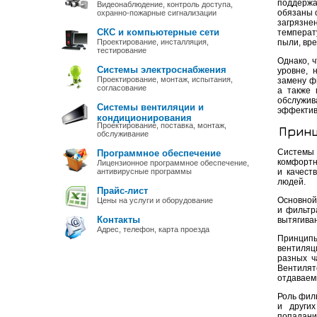
поддержа
Видеонаблюдение, контроль доступа,
обязаны 
охранно-пожарные сигнализации
загрязне
СКС и компьютерные сети
температ
Проектирование, инсталляция,
пыли, вре
тестирование
Однако, 
Системы электроснабжения
уровне, 
Проектирование, монтаж, испытания,
замену фи
согласование
а также 
обслужив
Системы вентиляции и
эффектив
кондиционирования
Проектирование, поставка, монтаж,
Принц
обслуживание
Системы
Программное обеспечение
комфортн
Лицензионное программное обеспечение,
антивирусные программы
и качест
людей.
Прайс-лист
Основной
Цены на услуги и оборудование
и фильтр
Контакты
вытягиван
Адрес, телефон, карта проезда
Принцип
вентиляц
разных ч
Вентиля
отдаваем
Роль филь
и други
попадани