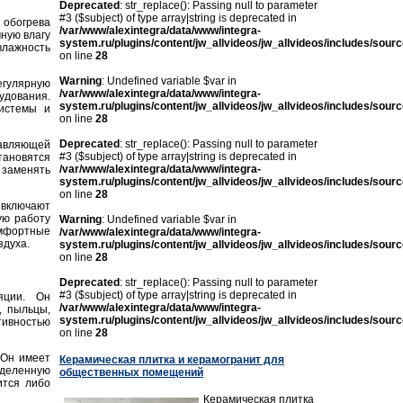
Deprecated
: str_replace(): Passing null to parameter
#3 ($subject) of type array|string is deprecated in
обогрева
/var/www/alexintegra/data/www/integra-
ную влагу
system.ru/plugins/content/jw_allvideos/jw_allvideos/includes/sour
влажность
on line
28
Warning
: Undefined variable $var in
егулярную
/var/www/alexintegra/data/www/integra-
удования.
system.ru/plugins/content/jw_allvideos/jw_allvideos/includes/sour
истемы и
on line
28
Deprecated
: str_replace(): Passing null to parameter
авляющей
#3 ($subject) of type array|string is deprecated in
тановятся
/var/www/alexintegra/data/www/integra-
 заменять
system.ru/plugins/content/jw_allvideos/jw_allvideos/includes/sour
on line
28
включают
ую работу
Warning
: Undefined variable $var in
омфортные
/var/www/alexintegra/data/www/integra-
здуха.
system.ru/plugins/content/jw_allvideos/jw_allvideos/includes/sour
on line
28
Deprecated
: str_replace(): Passing null to parameter
#3 ($subject) of type array|string is deprecated in
яции. Он
/var/www/alexintegra/data/www/integra-
, пыльцы,
system.ru/plugins/content/jw_allvideos/jw_allvideos/includes/sour
тивностью
on line
28
 Он имеет
Керамическая плитка и керамогранит для
еделенную
общественных помещений
ится либо
Керамическая плитка