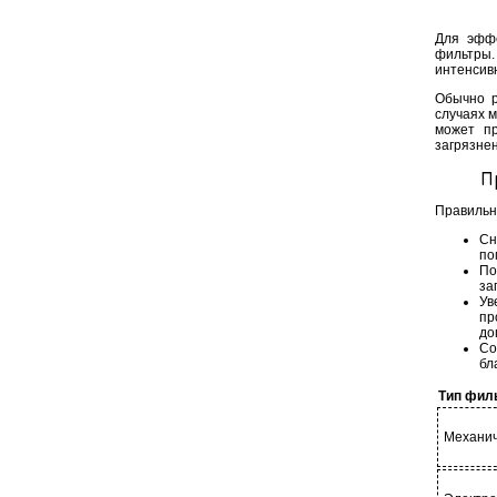
Для эффе
фильтры
интенсив
Обычно р
случаях м
может пр
загрязнен
П
Правильн
Сн
по
По
за
Ув
пр
до
Со
бл
Тип фил
Механич