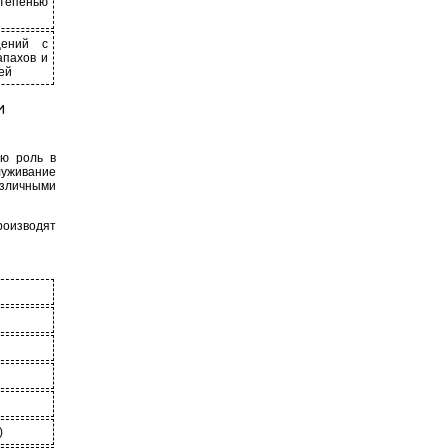
епенью
щений с
апахов и
ей
и
ую роль в
луживание
азличными
роизводят
)