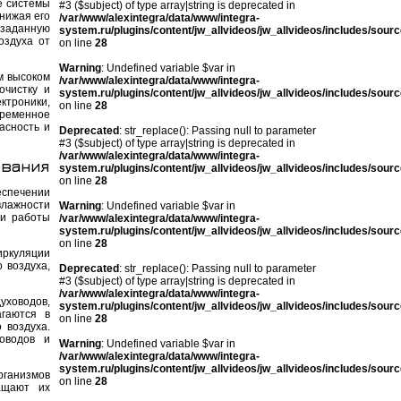
е системы
#3 ($subject) of type array|string is deprecated in
нижая его
/var/www/alexintegra/data/www/integra-
 заданную
system.ru/plugins/content/jw_allvideos/jw_allvideos/includes/sour
оздуха от
on line
28
Warning
: Undefined variable $var in
м высоком
/var/www/alexintegra/data/www/integra-
очистку и
system.ru/plugins/content/jw_allvideos/jw_allvideos/includes/sour
ктроники,
on line
28
временное
асность и
Deprecated
: str_replace(): Passing null to parameter
#3 ($subject) of type array|string is deprecated in
/var/www/alexintegra/data/www/integra-
ования
system.ru/plugins/content/jw_allvideos/jw_allvideos/includes/sour
on line
28
спечении
влажности
Warning
: Undefined variable $var in
 и работы
/var/www/alexintegra/data/www/integra-
system.ru/plugins/content/jw_allvideos/jw_allvideos/includes/sour
on line
28
иркуляции
 воздуха,
Deprecated
: str_replace(): Passing null to parameter
#3 ($subject) of type array|string is deprecated in
/var/www/alexintegra/data/www/integra-
ховодов,
system.ru/plugins/content/jw_allvideos/jw_allvideos/includes/sour
агаются в
on line
28
 воздуха.
оводов и
Warning
: Undefined variable $var in
/var/www/alexintegra/data/www/integra-
system.ru/plugins/content/jw_allvideos/jw_allvideos/includes/sour
рганизмов
on line
28
ащают их