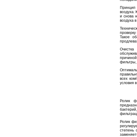
Принцип 
воздуха. 
и снова 
воздуха 
Техничес
проверку 
Такое об
продлева
Очистка
обслужив
причиной
фильтры,
Оптимал
правильн
всех ком
условия в
Ролик ф
предназн
бактерий
фильтрац
Ролик фи
регулиру
степень 
заменяет