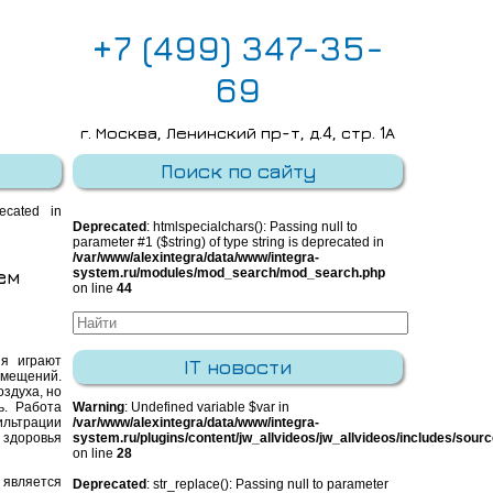
+7 (499) 347-35-
69
г. Москва, Ленинский пр-т, д.4, стр. 1А
E-mail:
info@integra-system.ru
Поиск по сайту
recated in
Deprecated
: htmlspecialchars(): Passing null to
parameter #1 ($string) of type string is deprecated in
/var/www/alexintegra/data/www/integra-
ем
system.ru/modules/mod_search/mod_search.php
on line
44
я играют
IT новости
омещений.
здуха, но
ь. Работа
Warning
: Undefined variable $var in
льтрации
/var/www/alexintegra/data/www/integra-
я здоровья
system.ru/plugins/content/jw_allvideos/jw_allvideos/includes/sour
on line
28
является
Deprecated
: str_replace(): Passing null to parameter