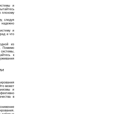
истемы и
пытайтесь
к плохому
у, следуя
и надежно
истему и
рад и что
одной из
я. Помимо
 системы,
айтесь к
уживания
ии
ирования
Это может
анизмы и
ффективно
ачества в
нижение
ирования.