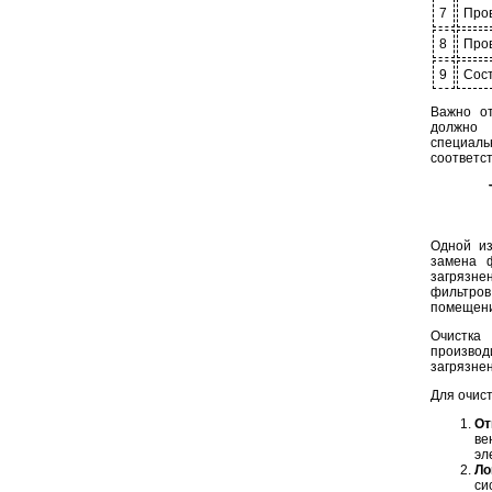
7
Пров
8
Про
9
Сос
Важно от
должно 
специал
соответс
Одной из
замена ф
загрязне
фильтров
помещени
Очистка
произво
загрязне
Для очис
От
ве
эл
Ло
си