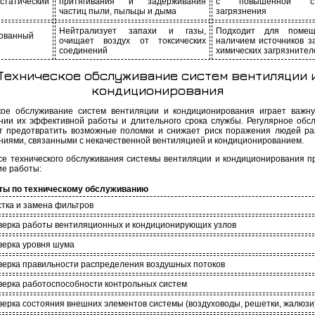
статический
притягивания и задерживания
с повышенной ст
частиц пыли, пыльцы и дыма
загрязнения
Нейтрализует запахи и газы,
Подходит для поме
ованный
очищает воздух от токсических
наличием источников з
соединений
химических загрязнител
Техническое обслуживание систем вентиляции 
кондиционирования
кое обслуживание систем вентиляции и кондиционирования играет важн
нии их эффективной работы и длительного срока службы. Регулярное обс
т предотвратить возможные поломки и снижает риск поражения людей р
ниями, связанными с некачественной вентиляцией и кондиционированием.
се технического обслуживания системы вентиляции и кондиционирования п
е работы:
ты по техническому обслуживанию
тка и замена фильтров
верка работы вентиляционных и кондиционирующих узлов
верка уровня шума
верка правильности распределения воздушных потоков
ерка работоспособности контрольных систем
ерка состояния внешних элементов системы (воздуховоды, решетки, жалюзи