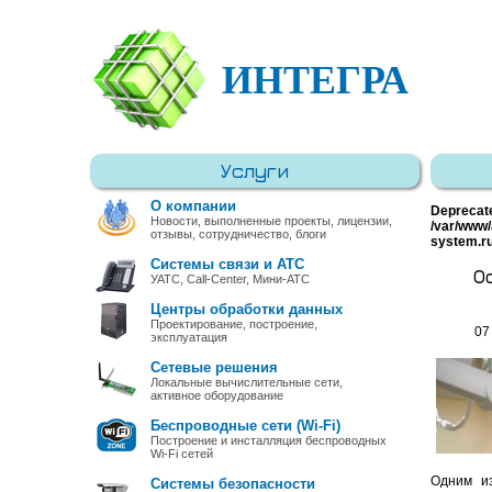
ИНТЕГРА
Услуги
О компании
Deprecat
Новости, выполненные проекты, лицензии,
/var/www/
отзывы, сотрудничество, блоги
system.r
Системы связи и АТС
О
УАТС, Call-Center, Мини-АТС
Центры обработки данных
Проектирование, построение,
07
эксплуатация
Сетевые решения
Локальные вычислительные сети,
активное оборудование
Беспроводные сети (Wi-Fi)
Построение и инсталляция беспроводных
Wi-Fi сетей
Одним из
Системы безопасности