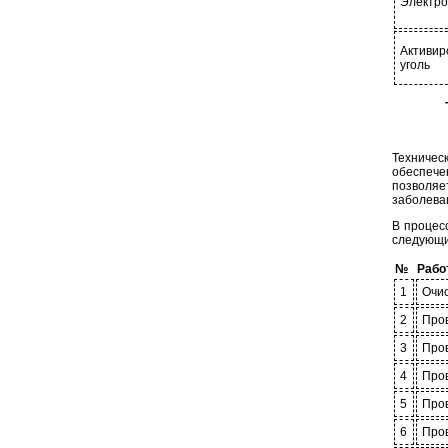
Электро
Активир
уголь
Техничес
обеспече
позволяе
заболева
В процес
следующи
№
Рабо
1
Очис
2
Про
3
Про
4
Про
5
Пров
6
Пров