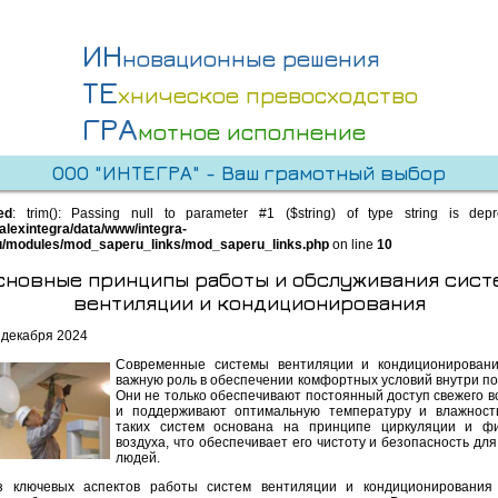
ИН
новационные решения
ТЕ
хническое превосходство
ГРА
мотное исполнение
ООО "ИНТЕГРА" - Ваш грамотный выбор
ed
: trim(): Passing null to parameter #1 ($string) of type string is dep
alexintegra/data/www/integra-
u/modules/mod_saperu_links/mod_saperu_links.php
on line
10
сновные принципы работы и обслуживания сист
вентиляции и кондиционирования
 декабря 2024
Современные системы вентиляции и кондиционировани
важную роль в обеспечении комфортных условий внутри п
Они не только обеспечивают постоянный доступ свежего во
и поддерживают оптимальную температуру и влажност
таких систем основана на принципе циркуляции и фи
воздуха, что обеспечивает его чистоту и безопасность дл
людей.
 ключевых аспектов работы систем вентиляции и кондиционирования 