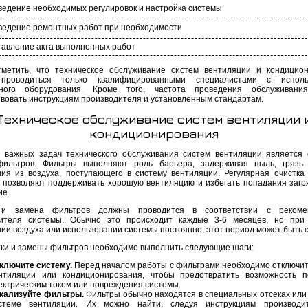
едение необходимых регулировок и настройка системы
ведение ремонтных работ при необходимости
тавление акта выполненных работ
метить, что техническое обслуживание систем вентиляции и кондицио
проводиться только квалифицированными специалистами с исполь
ьного оборудования. Кроме того, частота проведения обслуживани
твовать инструкциям производителя и установленным стандартам.
Техническое обслуживание систем вентиляции 
кондиционирования
 важных задач технического обслуживания систем вентиляции является 
ильтров. Фильтры выполняют роль барьера, задерживая пыль, грязь 
ния из воздуха, поступающего в систему вентиляции. Регулярная очистка
 позволяют поддерживать хорошую вентиляцию и избегать попадания загр
е.
 и замена фильтров должны проводится в соответствии с рекоме
дителя системы. Обычно это происходит каждые 3-6 месяцев, но при
нии воздуха или использовании системы постоянно, этот период может быть 
тки и замены фильтров необходимо выполнить следующие шаги:
ключите систему.
Перед началом работы с фильтрами необходимо отключит
нтиляции или кондиционирования, чтобы предотвратить возможность 
ектрическим током или повреждения системы.
кализуйте фильтры.
Фильтры обычно находятся в специальных отсеках или
стеме вентиляции. Их можно найти, следуя инструкциям производи