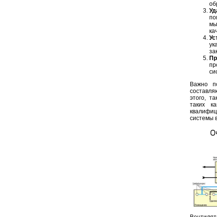
об
Уд
по
мы
ка
Ус
ук
за
Пр
пр
си
Важно п
составля
этого, т
таких к
квалифи
системы 
О