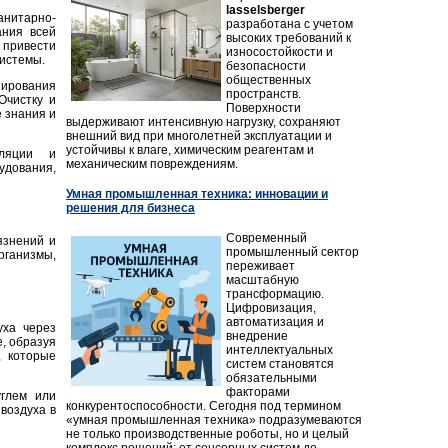
lasselsberger
анитарно-
разработана с учетом
ания всей
высоких требований к
 привести
износостойкости и
системы.
безопасности
общественных
нирования
пространств.
Очистку и
Поверхности
 знания и
выдерживают интенсивную нагрузку, сохраняют
внешний вид при многолетней эксплуатации и
устойчивы к влаге, химическим реагентам и
иляции и
механическим повреждениям.
удования,
Умная промышленная техника: инновации и
решения для бизнеса
Современный
язнений и
промышленный сектор
ганизмы,
переживает
масштабную
трансформацию.
Цифровизация,
автоматизация и
уха через
внедрение
, образуя
интеллектуальных
, которые
систем становятся
обязательными
факторами
глем или
конкурентоспособности. Сегодня под термином
воздуха в
«умная промышленная техника» подразумеваются
не только производственные роботы, но и целый
комплекс решений: от сенсорных систем до