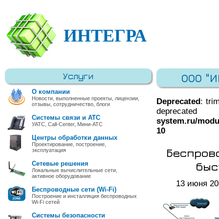
ИНТЕГРА
Услуги
ООО "
О компании
Новости, выполненные проекты, лицензии,
Deprecated
: tri
отзывы, сотрудничество, блоги
deprec
Системы связи и АТС
system.ru/modu
УАТС, Call-Center, Мини-АТС
10
Центры обработки данных
Проектирование, построение,
Беспрово
эксплуатация
быс
Сетевые решения
Локальные вычислительные сети,
активное оборудование
13 июня 20
Беспроводные сети (Wi-Fi)
Построение и инсталляция беспроводных
Wi-Fi сетей
Системы безопасности