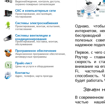
Видеонаблюдение, контроль доступа,
охранно-пожарные сигнализации
СКС и компьютерные сети
Проектирование, инсталляция,
тестирование
Системы электроснабжения
Однако, чтоб
Проектирование, монтаж, испытания,
согласование
интернетом, н
беспроводной
Системы вентиляции и
кондиционирования
полезных сове
Проектирование, поставка, монтаж,
надежное подклю
обслуживание
Программное обеспечение
Первое, с чего 
Лицензионное программное обеспечение,
Роутер – главн
антивирусные программы
скорость и ст
Прайс-лист
внимание на его
Цены на услуги и оборудование
Fi, частотны
Контакты
способность. 
Адрес, телефон, карта проезда
будет работать 
Зачем н
В современном 
частью наше