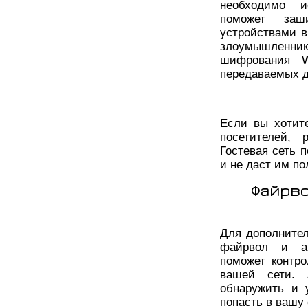
необходимо и
поможет заш
устройствами в
злоумышленни
шифрования W
передаваемых 
Если вы хотите
посетителей, 
Гостевая сеть п
и не даст им п
Файрво
Для дополнител
файрвол и ан
поможет контр
вашей сети. 
обнаружить и 
попасть в вашу 