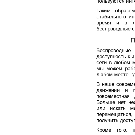
пользуются инт
Таким образом
стабильного ин
время и в лю
беспроводные се
П
Беспроводные
доступность к и
сети в любом ме
мы можем рабо
любом месте, гд
В наше совреме
движении и п
повсеместная 
Больше нет не
или искать м
перемещаться,
получить досту
Кроме того, п