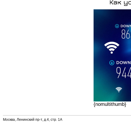
Как у
{nomultithumb}
Москва, Ленинский пр-т, д.4, стр. 1А