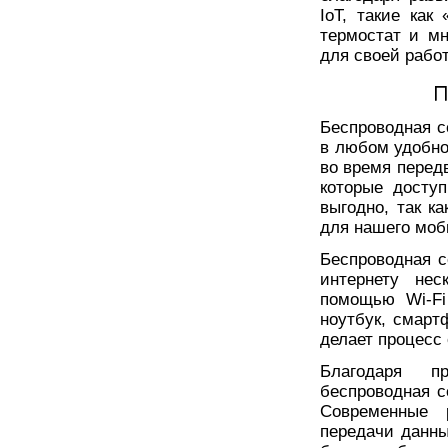
IoT, такие ка
термостат и м
для своей рабо
П
Беспроводная се
в любом удобн
во время перед
которые досту
выгодно, так к
для нашего моб
Беспроводная с
интернету нес
помощью Wi-Fi
ноутбук, смарт
делает процесс
Благодаря п
беспроводная с
Современные 
передачи данны