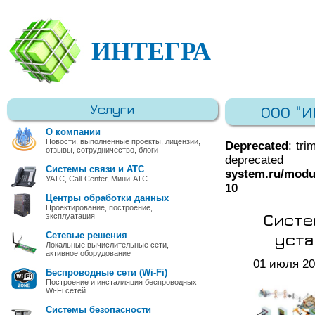
ИНТЕГРА
Услуги
ООО "
О компании
Новости, выполненные проекты, лицензии,
Deprecated
: tri
отзывы, сотрудничество, блоги
deprec
Системы связи и АТС
system.ru/modu
УАТС, Call-Center, Мини-АТС
10
Центры обработки данных
Проектирование, построение,
Систе
эксплуатация
уста
Сетевые решения
Локальные вычислительные сети,
активное оборудование
01 июля 2
Беспроводные сети (Wi-Fi)
Построение и инсталляция беспроводных
Wi-Fi сетей
Системы безопасности