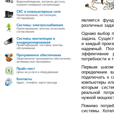
Видеонаблюдение, контроль доступа,
охранно-пожарные сигнализации
СКС и компьютерные сети
Проектирование, инсталляция,
тестирование
является фунд
различных зада
Системы электроснабжения
Проектирование, монтаж, испытания,
согласование
Однако выбор п
задача. Сущест
Системы вентиляции и
кондиционирования
и каждый произ
Проектирование, поставка, монтаж,
надежный. Поэ
обслуживание
эффективное р
Программное обеспечение
потребности и 
Лицензионное программное обеспечение,
антивирусные программы
Первым шагом 
Прайс-лист
определение в
Цены на услуги и оборудование
подключать к 
Контакты
компьютеры или
Адрес, телефон, карта проезда
которым систе
реальной потр
нужной мощнос
Помимо потреб
системы. Хотел