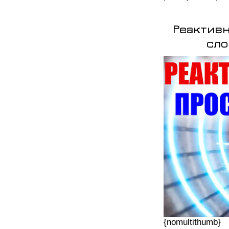
Реактивн
сло
{nomultithumb}