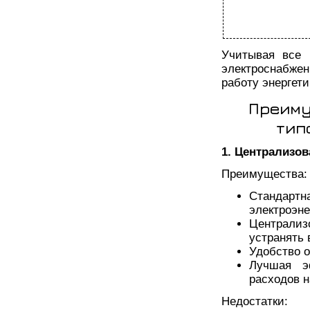
Учитывая все 
электроснабже
работу энергет
Преиму
тип
1. Централизо
Преимущества:
Стандарт
электроэне
Централиз
устранять
Удобство 
Лучшая э
расходов н
Недостатки: