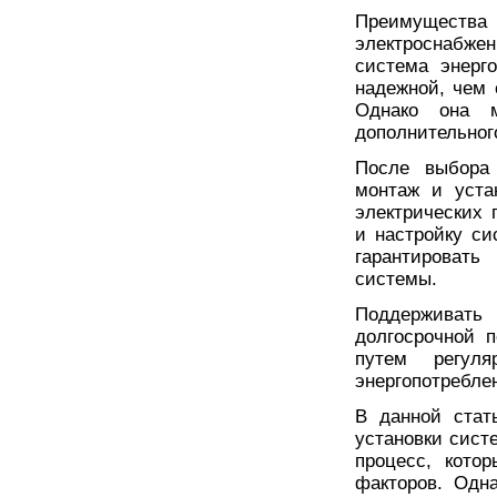
Преимущест
электроснабжен
система энерг
надежной, чем 
Однако она м
дополнительног
После выбора 
монтаж и уста
электрических 
и настройку с
гарантироват
системы.
Поддерживать
долгосрочной 
путем регуля
энергопотребле
В данной стат
установки сист
процесс, кото
факторов. Одн