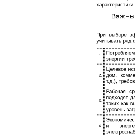
характеристики
Важны
При выборе эф
учитывать ряд 
Потребляе
1.
энергии тре
Целевое ис
дом, комм
2.
т.д.), треб
Рабочая ср
подходят д
3.
таких как 
уровень заг
Экономичес
и энерге
4.
электросна