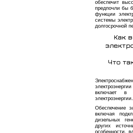
обеспечит выс
предпочли бы б
функции элект
системы электр
долгосрочной п
Как 
электр
Что та
Электроснабже
электроэнерги
включает в 
электроэнергии.
Обеспечение э
включая подкл
дизельных ген
других источ
особенности, в