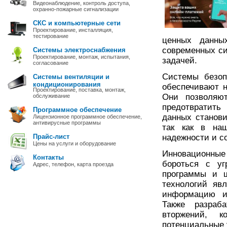
Видеонаблюдение, контроль доступа,
охранно-пожарные сигнализации
СКС и компьютерные сети
Проектирование, инсталляция,
тестирование
ценных данны
современных си
Системы электроснабжения
Проектирование, монтаж, испытания,
задачей.
согласование
Системы безоп
Системы вентиляции и
кондиционирования
обеспечивают 
Проектирование, поставка, монтаж,
Они позволяю
обслуживание
предотвратить
Программное обеспечение
данных станови
Лицензионное программное обеспечение,
антивирусные программы
так как в на
Прайс-лист
надежности и с
Цены на услуги и оборудование
Инновационные
Контакты
бороться с уг
Адрес, телефон, карта проезда
программы и ш
технологий яв
информацию и 
Также разраб
вторжений, к
потенциальные 