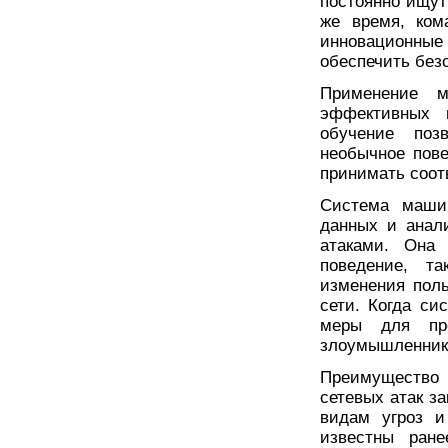
постоянно ищут
же время, ком
инновационны
обеспечить без
Применение м
эффективных 
обучение поз
необычное пове
принимать соот
Система машин
данных и анал
атаками. Она 
поведение, т
изменения пол
сети. Когда си
меры для пре
злоумышленник
Преимущество 
сетевых атак з
видам угроз и
известны ране