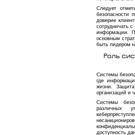
Следует отмет
безопасности п
доверие клиент
сотрудничать с
информации. П
основным страт
быть лидером н
Роль си
Системы безопа
где информаци
жизни. Защита
организаций и 
Системы безо
различных у
киберпреступ
несанкцион
конфиденциальн
доступность да