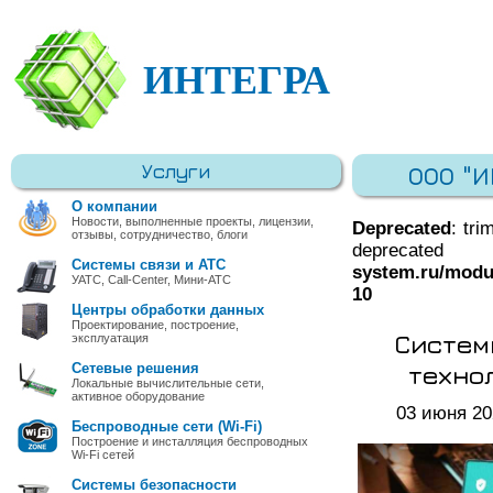
ИНТЕГРА
Услуги
ООО "
О компании
Новости, выполненные проекты, лицензии,
Deprecated
: tri
отзывы, сотрудничество, блоги
deprec
Системы связи и АТС
system.ru/modu
УАТС, Call-Center, Мини-АТС
10
Центры обработки данных
Проектирование, построение,
Систем
эксплуатация
техно
Сетевые решения
Локальные вычислительные сети,
активное оборудование
03 июня 20
Беспроводные сети (Wi-Fi)
Построение и инсталляция беспроводных
Wi-Fi сетей
Системы безопасности