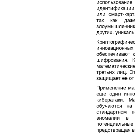
использовани
идентификации 
или смарт-карт
так как даж
злоумышленник
других, уникаль
Криптографич
инновационн
обеспечивают 
шифрования. К
математические
третьих лиц. Э
защищает ее от
Применение маш
еще один инно
кибератаки. М
обучаются на 
стандартном п
аномалии в п
потенциальны
предотвращая в