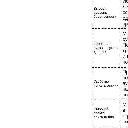
Ис
де
Высокий
е
уровень
безопасности
од
пр
М
су
Снижение
По
риска утери
т
данных
и
по
Пр
по
Удобство
а
использования
н
по
Мн
Широкий
в
спектр
к
применения
об