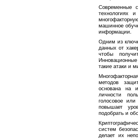
Современные с
технологиях 
многофакторну
машинное обуч
информации.
Одним из ключе
данных от хаке
чтобы получи
Инновационные
такие атаки и 
Многофакторн
методов защи
основана на и
личности поль
голосовое или
повышает уро
подобрать и об
Криптографиче
систем безопа
делает их неп