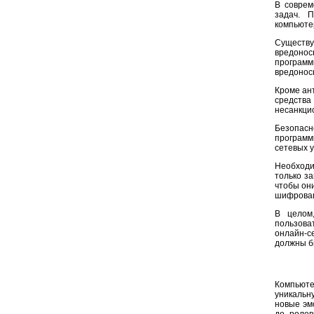
В соврем
задач. 
компьюте
Существу
вредонос
программ
вредонос
Кроме ан
средств
несанкци
Безопасн
программ
сетевых у
Необходи
только з
чтобы они
шифрован
В целом
пользова
онлайн-с
должны б
Компьюте
уникальн
новые эм