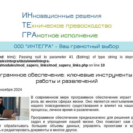
ИН
новационные решения
ТЕ
хническое превосходство
ГРА
мотное исполнение
ООО "ИНТЕГРА" - Ваш грамотный выбор
ed
: trim(): Passing null to parameter #1 ($string) of type string is dep
alexintegra/data/www/integra-
u/modules/mod_saperu_links/mod_saperu_links.php
on line
10
граммное обеспечение: ключевые инструменты
работы и развлечений
 ноября 2024
В современном мире программное обеспечение играет
роль во многих сферах жизни. Оно является неотъемлем
нашего повседневного существования и влияет на наш
процессы, личное время и развлечения.
Программное обеспечение предназначено для решения 
задач и упрощения нашей жизни. Оно помогает нам в
ет обрабатывать большие объемы данных, управлять проектами и ко
 и редактировать документы и многое другое.