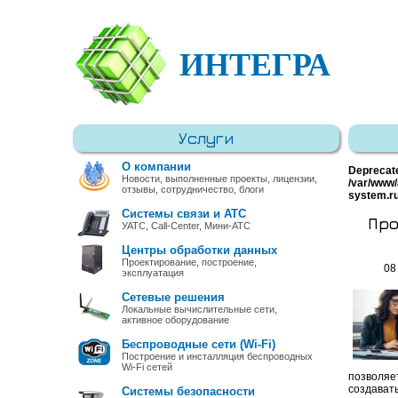
ИНТЕГРА
Услуги
О компании
Deprecat
Новости, выполненные проекты, лицензии,
/var/www/
отзывы, сотрудничество, блоги
system.r
Системы связи и АТС
Про
УАТС, Call-Center, Мини-АТС
Центры обработки данных
Проектирование, построение,
08
эксплуатация
Сетевые решения
Локальные вычислительные сети,
активное оборудование
Беспроводные сети (Wi-Fi)
Построение и инсталляция беспроводных
Wi-Fi сетей
позволя
создавать
Системы безопасности