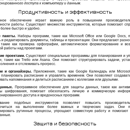
онированного доступа к компьютеру и данным.
Продуктивность и эффективность
мное обеспечение играет важную роль в повышении производител
ности работы. Существует множество инструментов, которые помогают спр
 более быстро и удобно.
 пакеты.
Наборы программ, такие как Microsoft Office или Google Docs, 
ь и редактировать документы, таблицы и презентации. Они предлагают разн
 такие как проверка орфографии, автоматическое форматирование и во
ой работы над проектами.
ие проектами.
Существуют специальные программы для планирования и у
и, такие как Trello или Asana. Они помогают структурировать задачи, уста
полнения и отслеживать прогресс.
и и органайзеры.
Приложения, такие как Google Календарь или Microsoft
 планировать расписание и управлять временем. Они позволяют создавать
ивать напоминания и делиться расписанием с коллегами или друзьями.
данных.
Программное обеспечение для защиты данных, такое как антив
мы шифрования, помогает обезопасить личную и коммерческую инфор
онированного доступа и вредоносных программ.
ование подобных инструментов позволяет повысить производител
точиться на выполнении более важных и творческих задач. Они п
зировать рутинные процессы, упрощают совместную работу и помогают
анные.
Защита и безопасность