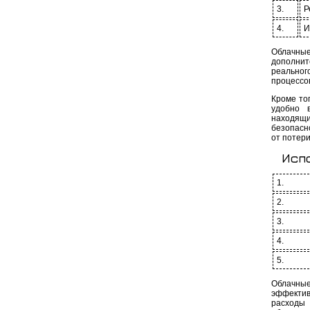
3.
Р
4.
И
Облачные
дополнит
реальног
процессо
Кроме то
удобно в
находящи
безопасн
от потери
Исп
1.
2.
3.
4.
5.
Облачны
эффектив
расходы 