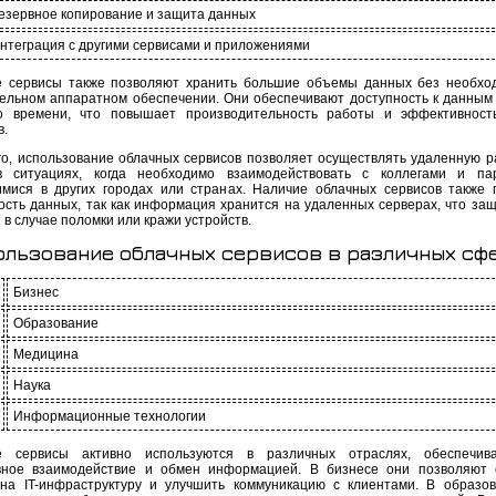
езервное копирование и защита данных
нтеграция с другими сервисами и приложениями
 сервисы также позволяют хранить большие объемы данных без необхо
ельном аппаратном обеспечении. Они обеспечивают доступность к данным
о времени, что повышает производительность работы и эффективност
в.
го, использование облачных сервисов позволяет осуществлять удаленную ра
 ситуациях, когда необходимо взаимодействовать с коллегами и пар
мися в других городах или странах. Наличие облачных сервисов также
ость данных, так как информация хранится на удаленных серверах, что за
 в случае поломки или кражи устройств.
ользование облачных сервисов в различных сфе
Бизнес
Образование
Медицина
Наука
Информационные технологии
е сервисы активно используются в различных отраслях, обеспечив
ное взаимодействие и обмен информацией. В бизнесе они позволяют 
на IT-инфраструктуру и улучшить коммуникацию с клиентами. В образо