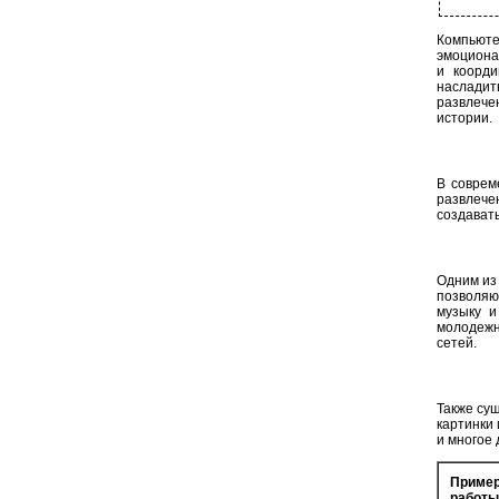
Компьют
эмоциона
и коорди
насладит
развлече
истории.
В соврем
развлеч
создавать
Одним из
позволяю
музыку и
молодежн
сетей.
Также су
картинки
и многое 
Приме
работы