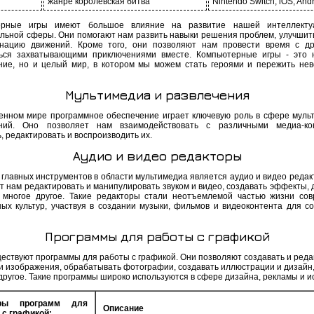
жанре королевская битва
Nintendo Switch, iOS, And
ерные игры имеют большое влияние на развитие нашей интеллекту
льной сферы. Они помогают нам развить навыки решения проблем, улучшит
нацию движений. Кроме того, они позволяют нам провести время с д
ься захватывающими приключениями вместе. Компьютерные игры - это 
ние, но и целый мир, в котором мы можем стать героями и пережить не
Мультимедиа и развлечения
енном мире программное обеспечение играет ключевую роль в сфере муль
ений. Оно позволяет нам взаимодействовать с различными медиа-кон
, редактировать и воспроизводить их.
Аудио и видео редакторы
 главных инструментов в области мультимедиа является аудио и видео редак
т нам редактировать и манипулировать звуком и видео, создавать эффекты, 
 многое другое. Такие редакторы стали неотъемлемой частью жизни со
ых культур, участвуя в создании музыки, фильмов и видеоконтента для с
Программы для работы с графикой
ществуют программы для работы с графикой. Они позволяют создавать и реда
 и изображения, обрабатывать фотографии, создавать иллюстрации и дизайн,
другое. Такие программы широко используются в сфере дизайна, рекламы и ис
ры программ для
Описание
 с графикой: