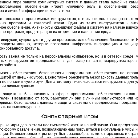
енном мире защита компьютерных систем и данных стала одной из сам
Программное обеспечение играет ключевую роль в обеспечении безо
ра и личной информации пользователя.
ет множество программных инструментов, которые помогают защитить ком
ных программ и хакерской атаки. Один из таких инструментов - ант
ное обеспечение. Антивирусы сканируют файлы и систему на наличие вирусов
ных программ, предотвращая их вторжение и нанесение вреда.
тивирусов, существуют и другие программы для обеспечения безопасности. 
а защиты данных, которые позволяют шифровать информацию и защища
онированного доступа.
ость важна не только на персональном компьютере, но и в сетевой среде. 
ных инструментов предназначены для защиты сети, маршрутизаторов 
стройств.
мость обеспечения безопасности программного обеспечения не огран
ащитой от внешних угроз. Важно также обеспечить безопасность данных поль
 не попали в чужие руки. Для этого могут использоваться инструменты для 
ия личных данных.
, защита и безопасность в сфере программного обеспечения важна 
телей. Независимо от того, работают ли они с личным компьютером или и
ервисы, безопасность данных и защита системы от вредоносных программ 
ыть на высшем уровне.
Компьютерные игры
рные игры давно стали неотъемлемой частью нашей жизни. Они представл
ую форму развлечения, позволяющую нам погрузиться в виртуальные миры и
оции. Компьютерные игры могут быть разнообразными: от аркадных и страт