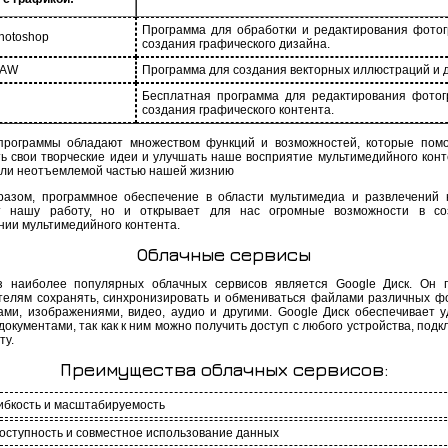
Программа для обработки и редактирования фото
hotoshop
создания графического дизайна.
RAW
Программа для создания векторных иллюстраций и 
Бесплатная программа для редактирования фото
создания графического контента.
программы обладают множеством функций и возможностей, которые пом
ь свои творческие идеи и улучшать наше восприятие мультимедийного конт
али неотъемлемой частью нашей жизнию
разом, программное обеспечение в области мультимедиа и развлечений 
ет нашу работу, но и открывает для нас огромные возможности в со
нии мультимедийного контента.
Облачные сервисы
 наиболее популярных облачных сервисов является Google Диск. Он 
телям сохранять, синхронизировать и обмениваться файлами различных ф
ами, изображениями, видео, аудио и другими. Google Диск обеспечивает у
документами, так как к ним можно получить доступ с любого устройства, под
ту.
Преимущества облачных сервисов:
ибкость и масштабируемость
оступность и совместное использование данных