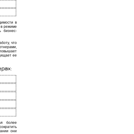
димости в
 в режиме
ь бизнес-
боту, что
тнерами,
 повышает
щищает ее
рах:
ая более
сократить
вании они