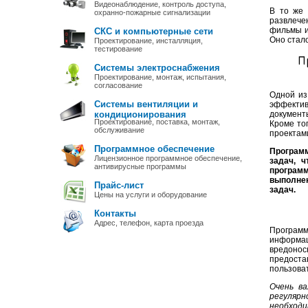
Видеонаблюдение, контроль доступа,
В то же 
охранно-пожарные сигнализации
развлече
фильмы и
СКС и компьютерные сети
Оно стал
Проектирование, инсталляция,
тестирование
П
Системы электроснабжения
Проектирование, монтаж, испытания,
согласование
Одной из
Системы вентиляции и
эффектив
кондиционирования
документ
Проектирование, поставка, монтаж,
Кроме то
обслуживание
проектам
Программное обеспечение
Програм
Лицензионное программное обеспечение,
задач, 
антивирусные программы
програм
выполнен
Прайс-лист
задач.
Цены на услуги и оборудование
Контакты
Адрес, телефон, карта проезда
Программ
информа
вредоносн
предоста
пользова
Очень ва
регулярн
необход