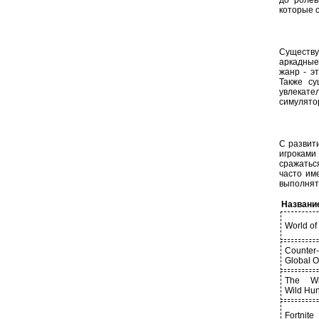
до ролев
которые с
Существу
аркадные
жанр - э
Также су
увлекат
симулятор
С развит
игроками
сражатьс
часто им
выполнят
Названи
World of
Counter-
Global O
The Wi
Wild Hun
Fortnite