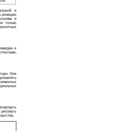
roid
альной и
ь реакцию
рузьями и
не только
вероятные
тимедиа и
тентами,
торы. Они
добавлять
временных
оциальных
ктировать
 рисовать
кусства.