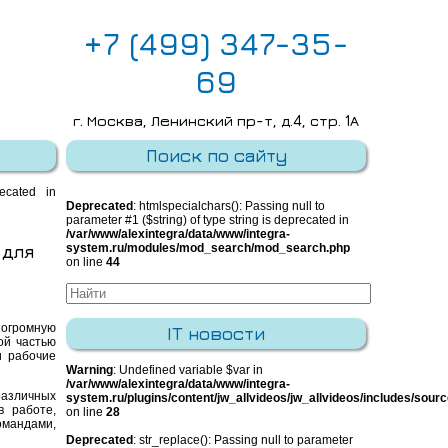
+7 (499) 347-35-
69
г. Москва, Ленинский пр-т, д.4, стр. 1А
E-mail:
info@integra-system.ru
Поиск по сайту
recated in
Deprecated
: htmlspecialchars(): Passing null to
parameter #1 ($string) of type string is deprecated in
/var/www/alexintegra/data/www/integra-
 для
system.ru/modules/mod_search/mod_search.php
on line
44
 огромную
IT новости
ой частью
и рабочие
Warning
: Undefined variable $var in
/var/www/alexintegra/data/www/integra-
различных
system.ru/plugins/content/jw_allvideos/jw_allvideos/includes/sour
 работе,
on line
28
мандами,
Deprecated
: str_replace(): Passing null to parameter