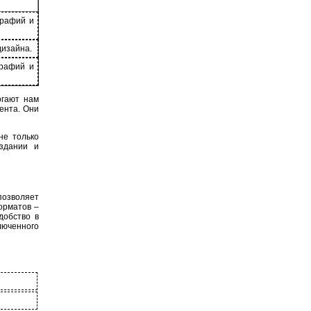
графий и
дизайна.
графий и
огают нам
ента. Они
не только
здании и
позволяет
орматов –
добство в
ключенного