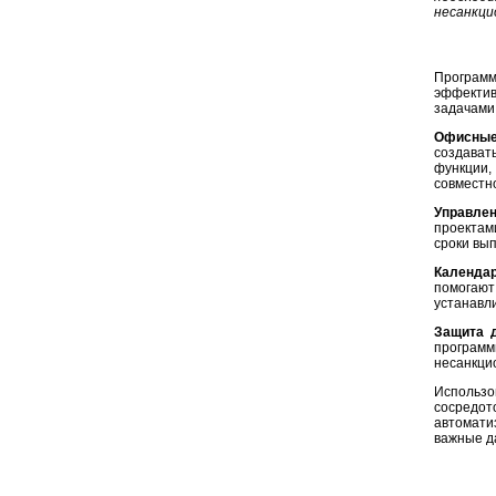
несанкци
Програм
эффектив
задачами
Офисные
создават
функции,
совместн
Управлен
проектам
сроки вы
Календар
помогают
устанавл
Защита 
програм
несанкци
Использ
сосредо
автомати
важные д