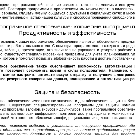
время, программное обеспечение является также незаменимым инструм
ний. Благодаря программам и приложениям мы можем играть в видеоигры,
 сериалы, слушать музыку, общаться с друзьями в социальных сетях и много
о неотъемлемой частью нашей культуры и способом проведения свободного 
рограммное обеспечение: ключевые инструмен
Продуктивность и эффективность
 основных задач программного обеспечения является обеспечение продукт
ности работы пользователя. С помощью программ можно создавать и реда
ы, таблицы, презентации, что значительно упрощает и ускоряет рабочие 
го, существуют специализированные программы для учета, планирования, у
и, которые помогают повысить эффективность работы и достичь поставленны
мное обеспечение также обеспечивает возможность автоматизации 
что позволяет сэкономить время и силы пользователя. Например, с
м можно настроить автоматическую отправку и получение электронно
ие резервного копирования данных, планирование и автоматизацию р
Защита и безопасность
ное обеспечение имеет важное значение и для обеспечения защиты и без
ции. Существуют специализированные программы для защиты компью
ых программ, взломов, вирусов и других угроз. Также программное обеспече
влять возможности шифрования, контроля доступа, аудита и мониторинга
телей, что помогает обеспечить конфиденциальность и целостность данных.
жно правильно выбрать и установить антивирусное программное обес
о обновлять его и проходить проверки на наличие вредоносных програ
имо настроить брандмауэр и другие средства защиты для предот