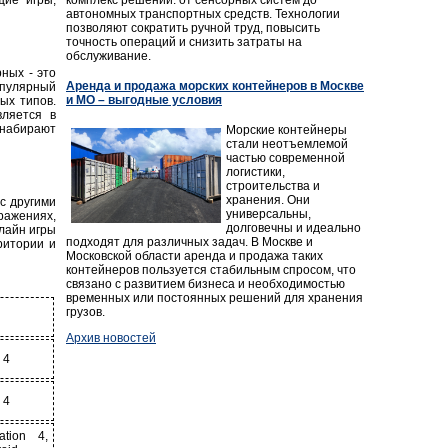
щие игры,
автономных транспортных средств. Технологии
позволяют сократить ручной труд, повысить
точность операций и снизить затраты на
обслуживание.
ных - это
Аренда и продажа морских контейнеров в Москве
опулярный
и МО – выгодные условия
ых типов.
вляется в
набирают
Морские контейнеры
стали неотъемлемой
частью современной
логистики,
строительства и
хранения. Они
с другими
универсальны,
ражениях,
долговечны и идеально
лайн игры
подходят для различных задач. В Москве и
ритории и
Московской области аренда и продажа таких
контейнеров пользуется стабильным спросом, что
связано с развитием бизнеса и необходимостью
временных или постоянных решений для хранения
грузов.
Архив новостей
 4
 4
tion 4,