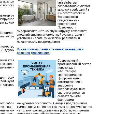
ых важных
lasselsberger
пасности
разработана с учетом
высоких требований к
износостойкости и
пьютер от
безопасности
ивирусное
общественных
 и других
пространств.
Поверхности
выдерживают интенсивную нагрузку, сохраняют
Например,
внешний вид при многолетней эксплуатации и
ть ее от
устойчивы к влаге, химическим реагентам и
механическим повреждениям.
Множество
Умная промышленная техника: инновации и
и других
решения для бизнеса
ичивается
Современный
зователя,
промышленный сектор
удаления и
переживает
масштабную
трансформацию.
для всех
Цифровизация,
спользуют
автоматизация и
и хакеров
внедрение
интеллектуальных
систем становятся
обязательными
факторами
конкурентоспособности. Сегодня под термином
яют собой
«умная промышленная техника» подразумеваются
 испытать
не только производственные роботы, но и целый
егических
комплекс решений: от сенсорных систем до