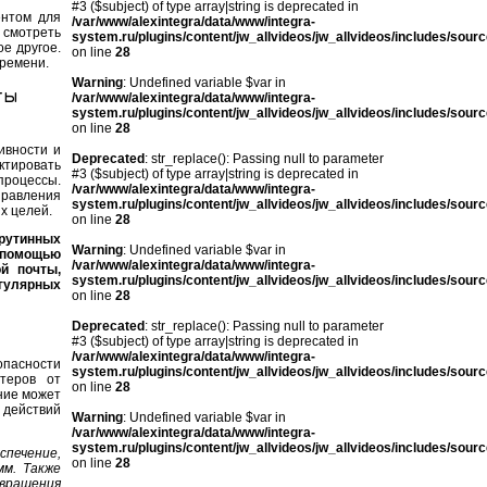
#3 ($subject) of type array|string is deprecated in
ентом для
/var/www/alexintegra/data/www/integra-
 смотреть
system.ru/plugins/content/jw_allvideos/jw_allvideos/includes/sour
е другое.
on line
28
времени.
Warning
: Undefined variable $var in
ты
/var/www/alexintegra/data/www/integra-
system.ru/plugins/content/jw_allvideos/jw_allvideos/includes/sour
on line
28
ивности и
Deprecated
: str_replace(): Passing null to parameter
ктировать
#3 ($subject) of type array|string is deprecated in
процессы.
/var/www/alexintegra/data/www/integra-
правления
system.ru/plugins/content/jw_allvideos/jw_allvideos/includes/sour
х целей.
on line
28
рутинных
Warning
: Undefined variable $var in
 помощью
/var/www/alexintegra/data/www/integra-
й почты,
system.ru/plugins/content/jw_allvideos/jw_allvideos/includes/sour
егулярных
on line
28
Deprecated
: str_replace(): Passing null to parameter
#3 ($subject) of type array|string is deprecated in
/var/www/alexintegra/data/www/integra-
опасности
system.ru/plugins/content/jw_allvideos/jw_allvideos/includes/sour
теров от
on line
28
ние может
 действий
Warning
: Undefined variable $var in
/var/www/alexintegra/data/www/integra-
system.ru/plugins/content/jw_allvideos/jw_allvideos/includes/sour
печение,
on line
28
мм. Также
вращения