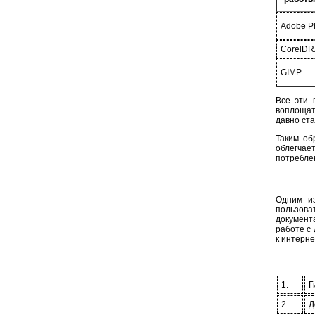
Adobe P
CorelD
GIMP
Все эти 
воплощат
давно ст
Таким об
облегча
потребле
Одним из
пользова
документ
работе с 
к интерне
1.
Г
2.
Д