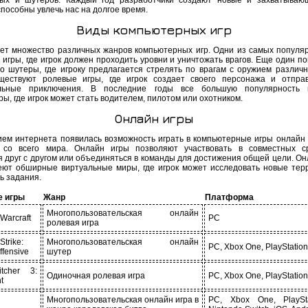
ых и шутеров. Каждый год разработчики создают новые и захватываю
пособны увлечь нас на долгое время.
Виды компьютерных игр
ет множество различных жанров компьютерных игр. Одни из самых популяр
 игры, где игрок должен проходить уровни и уничтожать врагов. Еще один п
то шутеры, где игроку предлагается стрелять по врагам с оружием различн
ществуют ролевые игры, где игрок создает своего персонажа и отпра
ельные приключения. В последние годы все большую популярность 
ы, где игрок может стать водителем, пилотом или охотником.
Онлайн игры
ием интернета появилась возможность играть в компьютерные игры онлайн 
 со всего мира. Онлайн игры позволяют участвовать в совместных с
я друг с другом или объединяться в команды для достижения общей цели. Он
еют обширные виртуальные миры, где игрок может исследовать новые тер
ь задания.
е игры
Жанр
Платформа
Многопользовательская онлайн
 Warcraft
PC
ролевая игра
Strike:
Многопользовательская онлайн
PC, Xbox One, PlayStation
ffensive
шутер
tcher 3:
Одиночная ролевая игра
PC, Xbox One, PlayStation
t
Многопользовательская онлайн игра в
PC, Xbox One, PlaySta