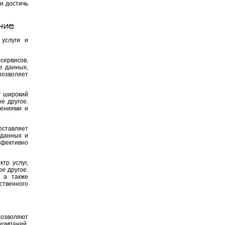
и достичь
ние
услуги и
ервисов,
е данных,
озволяет
т широкий
е другое.
жениями и
оставляет
 данных и
ффективно
тр услуг,
е другое.
 а также
ственного
позволяют
компаний,