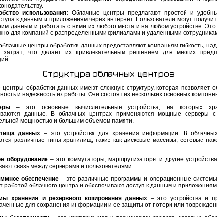
конодательству.
обство использования:
Облачные центры предлагают простой и удобны
ступа к данным и приложениям через интернет. Пользователи могут получить
оим данным и работать с ними из любого места и на любом устройстве. Это
жно для компаний с распределенными филиалами и удаленными сотрудникам
 облачные центры обработки данных предоставляют компаниям гибкость, над
 затрат, что делает их привлекательным решением для многих предп
ций.
Структура облачных центров
 центры обработки данных имеют сложную структуру, которая позволяет о
ность и надежность их работы. Они состоят из нескольких основных компоне
еры
– это основные вычислительные устройства, на которых хр
ываются данные. В облачных центрах применяются мощные серверы с
ельной мощностью и большим объемом памяти.
лища данных
– это устройства для хранения информации. В облачных
ются различные типы хранилищ, такие как дисковые массивы, сетевые нак
ое оборудование
– это коммутаторы, маршрутизаторы и другие устройства
вают связь между серверами и пользователями.
аммное обеспечение
– это различные программы и операционные системы
т работой облачного центра и обеспечивают доступ к данным и приложениям
мы хранения и резервного копирования данных
– это устройства и п
аченные для сохранения информации и ее защиты от потери или поврежден