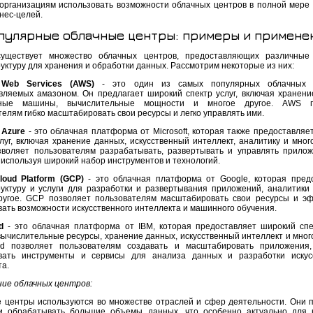
организациям использовать возможности облачных центров в полной мере 
нес-целей.
пулярные облачные центры: примеры и примене
уществует множество облачных центров, предоставляющих различные 
уктуру для хранения и обработки данных. Рассмотрим некоторые из них:
Web Services (AWS)
- это один из самых популярных облачных с
вляемых амазоном. Он предлагает широкий спектр услуг, включая хранени
ьные машины, вычислительные мощности и многое другое. AWS п
елям гибко масштабировать свои ресурсы и легко управлять ими.
 Azure
- это облачная платформа от Microsoft, которая также предоставляе
луг, включая хранение данных, искусственный интеллект, аналитику и много
зволяет пользователям разрабатывать, развертывать и управлять прило
 используя широкий набор инструментов и технологий.
loud Platform (GCP)
- это облачная платформа от Google, которая пред
уктуру и услуги для разработки и развертывания приложений, аналитики
ругое. GCP позволяет пользователям масштабировать свои ресурсы и э
вать возможности искусственного интеллекта и машинного обучения.
d
- это облачная платформа от IBM, которая предоставляет широкий спек
вычислительные ресурсы, хранение данных, искусственный интеллект и много
d позволяет пользователям создавать и масштабировать приложения,
вать инструменты и сервисы для анализа данных и разработки искус
та.
ие облачных центров:
 центры используются во множестве отраслей и сфер деятельности. Они 
и обрабатывать большие объемы данных, что особенно актуально для 