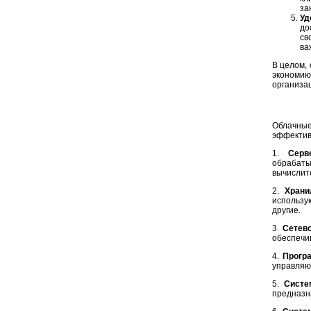
за
Уд
до
св
ва
В целом,
экономию
организа
Облачные
эффектив
1.
Серв
обрабат
вычислит
2.
Храни
использу
другие.
3.
Сетев
обеспечи
4.
Прогр
управляю
5.
Систе
предназн