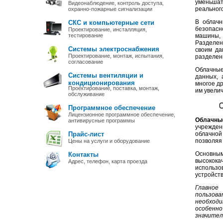
уменьшат
Видеонаблюдение, контроль доступа,
реальног
охранно-пожарные сигнализации
В облачн
СКС и компьютерные сети
безопасн
Проектирование, инсталляция,
тестирование
машины,
Разделен
Системы электроснабжения
своим да
Проектирование, монтаж, испытания,
разделены
согласование
Облачные
Системы вентиляции и
данных, 
кондиционирования
многое д
Проектирование, поставка, монтаж,
им увели
обслуживание
Программное обеспечение
Лицензионное программное обеспечение,
Облачны
антивирусные программы
учрежден
Прайс-лист
облачной
позволяя
Цены на услуги и оборудование
Основны
Контакты
высокок
Адрес, телефон, карта проезда
использо
устройств
Главное
пользов
необход
особенн
значител