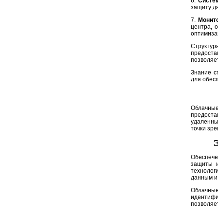
6.
Систе
защиту д
7.
Монит
центра, 
оптимиза
Структур
предостав
позволяе
Знание с
для обес
Облачны
предоста
удаленны
точки зре
Обеспече
защиты и
технолог
данным и
Облачные
идентифи
позволяе