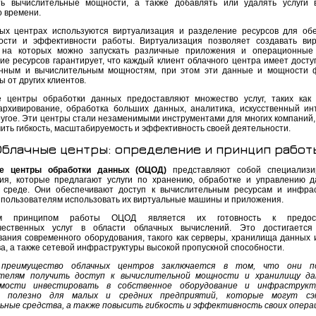
ь вычислительные мощности, а также добавлять или удалять услуги 
о времени.
ых центрах используются виртуализация и разделение ресурсов для об
ости и эффективности работы. Виртуализация позволяет создавать ви
 на которых можно запускать различные приложения и операционные 
ие ресурсов гарантирует, что каждый клиент облачного центра имеет доступ
нным и вычислительным мощностям, при этом эти данные и мощности 
 от других клиентов.
 центры обработки данных предоставляют множество услуг, таких как
архивирование, обработка больших данных, аналитика, искусственный ин
ругое. Эти центры стали незаменимыми инструментами для многих компаний,
чить гибкость, масштабируемость и эффективность своей деятельности.
Облачные центры: определение и принцип работ
е центры обработки данных (ОЦОД)
представляют собой специализи
ия, которые предлагают услуги по хранению, обработке и управлению 
 среде. Они обеспечивают доступ к вычислительным ресурсам и инфрас
 пользователям использовать их виртуальные машины и приложения.
м принципом работы ОЦОД является их готовность к предост
ачественных услуг в области облачных вычислений. Это достигается
вания современного оборудования, такого как серверы, хранилища данных 
а, а также сетевой инфраструктуры высокой пропускной способности.
 преимущество облачных центров заключается в том, что они п
ателям получить доступ к вычислительной мощности и хранилищу да
имости инвестировать в собственное оборудование и инфраструкт
о полезно для малых и средних предприятий, которые могут сэ
ьные средства, а также повысить гибкость и эффективность своих опера