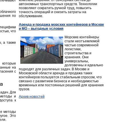
спечивают
автономных транспортных средств. Технологии
позволяют сократить ручной труд, повысить
облачного
точность операций и снизить затраты на
ешения по
обслуживание.
Аренда и продажа морских контейнеров в Москве
специфики
и МО – выгодные условия
стью, что
Морские контейнеры
стали неотъемлемой
, а также
частью современной
логистики,
строительства и
хранения. Они
универсальны,
 которые
долговечны и идеально
данные на
подходят для различных задач. В Москве и
пасения с
Московской области аренда и продажа таких
контейнеров пользуется стабильным спросом, что
связано с развитием бизнеса и необходимостью
а
временных или постоянных решений для хранения
грузов.
адач. Для
методы и
Архив новостей
доступа к
ые методы
угое. Это
еля.