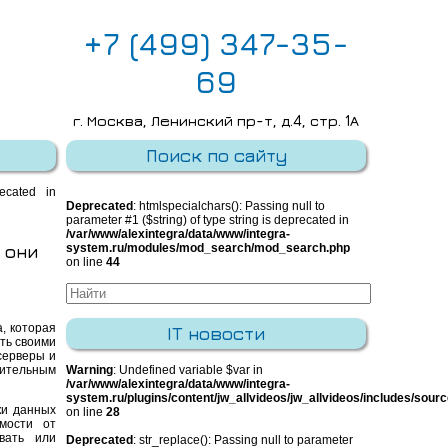
+7 (499) 347-35-
69
г. Москва, Ленинский пр-т, д.4, стр. 1А
E-mail:
info@integra-system.ru
Поиск по сайту
recated in
Deprecated
: htmlspecialchars(): Passing null to
parameter #1 ($string) of type string is deprecated in
/var/www/alexintegra/data/www/integra-
 они
system.ru/modules/mod_search/mod_search.php
on line
44
, которая
IT новости
ть своими
серверы и
лительным
Warning
: Undefined variable $var in
/var/www/alexintegra/data/www/integra-
system.ru/plugins/content/jw_allvideos/jw_allvideos/includes/sour
ки данных
on line
28
мости от
вать или
Deprecated
: str_replace(): Passing null to parameter