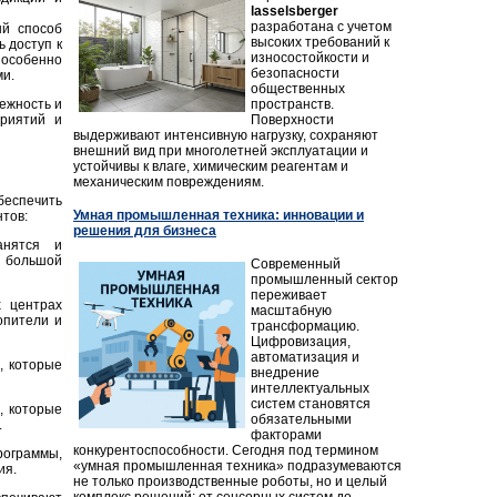
lasselsberger
разработана с учетом
й способ
высоких требований к
 доступ к
износостойкости и
 особенно
безопасности
и.
общественных
пространств.
ежность и
Поверхности
риятий и
выдерживают интенсивную нагрузку, сохраняют
внешний вид при многолетней эксплуатации и
устойчивы к влаге, химическим реагентам и
механическим повреждениям.
беспечить
Умная промышленная техника: инновации и
нтов:
решения для бизнеса
анятся и
 большой
Современный
промышленный сектор
переживает
 центрах
масштабную
опители и
трансформацию.
Цифровизация,
автоматизация и
, которые
внедрение
интеллектуальных
систем становятся
, которые
обязательными
.
факторами
конкурентоспособности. Сегодня под термином
рограммы,
«умная промышленная техника» подразумеваются
ия.
не только производственные роботы, но и целый
комплекс решений: от сенсорных систем до