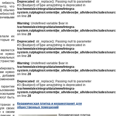
Deprecated
: str_replace(): Passing null to parameter
гибкость
#3 ($subject) of type array|string is deprecated in
нтр, что
/var/www/alexintegra/data/www/integra-
ОД обычно
system.ru/plugins/content/jw_allvideos/jw_allvideos/includes/sour
ебностей
on line
28
енчивыми
Warning
: Undefined variable $var in
/var/www/alexintegra/data/www/integra-
system.ru/plugins/content/jw_allvideos/jw_allvideos/includes/sour
on line
28
елали их
оторые из
Deprecated
: str_replace(): Passing null to parameter
#3 ($subject) of type array|string is deprecated in
/var/www/alexintegra/data/www/integra-
является
system.ru/plugins/content/jw_allvideos/jw_allvideos/includes/sour
не нужно
on line
28
локальных
странство
Warning
: Undefined variable $var in
/var/www/alexintegra/data/www/integra-
ировать
system.ru/plugins/content/jw_allvideos/jw_allvideos/includes/sour
вам нужно
on line
28
, добавив
изменения
Deprecated
: str_replace(): Passing null to parameter
#3 ($subject) of type array|string is deprecated in
 гарантии
/var/www/alexintegra/data/www/integra-
льзованию
system.ru/plugins/content/jw_allvideos/jw_allvideos/includes/sour
скольким
on line
28
огут быть
Керамическая плитка и керамогранит для
транах и
общественных помещений
для своих
е к своим
Керамическая плитка
дикции и