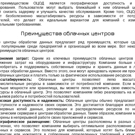
преимуществом ОЦОД является географическая доступность и 
ирования. Пользователи могут выбрать ближайший к ним облачный це
т снизить задержку и улучшить качество обслуживания. Кроме того, ОЦ
ют безболезненно масштабировать ресурсы в зависимости от потр
ателей, что делает их идеальным вариантом для компаний с изм
ельными требованиями.
Преимущества облачных центров
е центры обработки данных предлагают ряд преимуществ, которые сд
 популярными среди предприятий и организаций во всем мире. Вот нек
преимуществ облачных центров:
ономия затрат:
Одним из ключевых преимуществ облачных центров 
ижение затрат на оборудование и инфраструктуру. Компании больше 
иобретать и поддерживать собственные серверы и хранить данные в 
нтрах обработки данных. Вместо этого, они могут арендовать нужное им про
облачных центрах и платить только за фактическое использование ресурсов.
сштабируемость:
Облачные центры позволяют легко масштаб
числительные ресурсы в зависимости от потребностей компании. Если 
льше мощности или хранилища, вы можете легко увеличить свою емкость
сурсы в облачный центр. Это позволяет компаниям гибко реагировать на 
ъемов работы и потребностей пользователей.
сокая доступность и надежность:
Облачные центры обычно предлагают
ступности и надежности своих сервисов. Это достигается благодаря испо
зервных копий данных, репликации и распределению ресурсов по не
зическим серверам и центрам обработки данных. Таким образом, компании м
ерены в непрерывной работе своих приложений и сервисов.
ографическое размещение:
Облачные центры расположены в разных с
гионах, что позволяет компаниям выбирать оптимальное расположение 
нных и сервисов. Это полезно для компаний, которые хотят быть ближ
иентам или нуждаются в соблюдении определенных требований к юрис