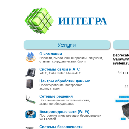
ИНТЕГРА
Услуги
О компании
Deprecat
Новости, выполненные проекты, лицензии,
/var/www/
отзывы, сотрудничество, блоги
system.r
Системы связи и АТС
Что
УАТС, Call-Center, Мини-АТС
Центры обработки данных
Проектирование, построение,
22
эксплуатация
Сетевые решения
Локальные вычислительные сети,
активное оборудование
Беспроводные сети (Wi-Fi)
Построение и инсталляция беспроводных
Wi-Fi сетей
Системы безопасности