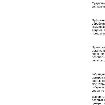
Существу
уникальн
Публичны
обработ
коммерче
лицами. 
предлага
Приватны
организа
внешнем 
безопасн
сервисы 
Гибридны
центров 
частью с
масштаби
гибкую м
время ис
Выбор ти
различны
центра, 