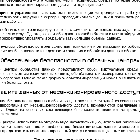
мы безопасности
– это комплекс мер и технических средств, которые обе
анных от несанкционированного доступа и недоступности.
оринг и управление
– это системы, позволяющие контролировать работу 
отслеживать нагрузку на серверы, проводить анализ данных и принимать р
ции работы.
а облачных центров варьируется в зависимости от их конкретных задач и 
ляемых услуг. Однако, все они обладают высокой гибкостью и масштабируемо
т эффективно управлять и обрабатывать большие объемы данных.
труктуры облачных центров важно для понимания и оптимизации их работы
печения безопасности и надежности хранения и обработки данных в облаке.
Обеспечение безопасности в облачных центрах
е центры обработки данных представляют собой виртуальные среды,
вляют клиентам возможность хранить, обрабатывать и развертывать свои 
х серверах. Однако, такая форма обработки информации может вызывать о
ния безопасности.
Защита данных от несанкционированного доступ
ние безопасности данных в облачных центрах является одной из основных з
нформации от несанкционированного доступа применяются различные 
ии. Одной из основных составляющих безопасности является контроль 
 системам.
 центры используют многоуровневую аутентификацию, используя различн
кации, такие как пароли, шифрование, биометрические данные и многое др
т предотвратить несанкционированный доступ и защитить данные пользоват