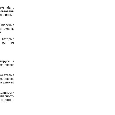
гут быть
льзованы
азличные
ыявления
ся аудиты
е.
 которые
ь ее от
вирусы и
меняются
ежсетевые
именяются
на раннем
хранности
опасность
остоянная