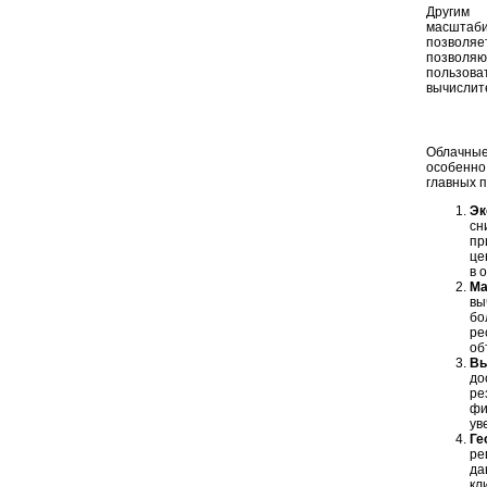
Другим 
масштаб
позволяе
позволя
пользов
вычислит
Облачны
особенно
главных 
Эк
сн
пр
це
в 
Ма
вы
бо
ре
об
Вы
до
ре
фи
ув
Ге
ре
да
кл