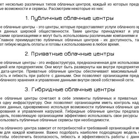
ет несколько различных типов облачных центров, каждый из которых пред
ые возможности и сервисы. Рассмотрим некоторые из них:
1. Публичные облачные центры
е облачные центры - это центры, которые предоставляют услуги облачного х
ки данных широкой общественности. Такие центры принадлежат и упр
скими организациями и могут быть использованы различными компаниями и
Главное преимущество публичных облачных центров - их доступность, та
ют гибкую модель оплаты и готовы к использованию в любое время.
2. Приватные облачные центры
е облачные центры - это инфраструктура, предназначенная для использова
цией или предприятием. Они могут быть развернуты как внутри предприятия,
дата-центре. Приватные облачные центры обеспечивают максимальный 
ость и гибкость при работе с данными. Они позволяют организациям пред
облачного хранения и управление данными внутри своей собственной сети.
3. Гибридные облачные центры
е облачные центры сочетают в себе элементы публичных и приватных
в одну инфраструктуру. Они позволяют организациям иметь контроль на
воих данных, одновременно используя возможности публичных облачных це
рования и управления нагрузкой. Гибридные облачные центры предлаг
одель, позволяющую организациям эффективно использовать свои ресурсы 
пользовать публичные облачные сервисы при необходимости.
па облачного центра зависит от потребностей и требований организаций и м
м для каждой компании. Важно подобрать наиболее подходящую модель 
чтобы обеспечить безопасность, гибкость и эффективность работы с дан