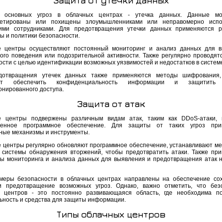
Защита от утечки данных
 основных угроз в облачных центрах - утечка данных. Данные мо
метированы или похищены злоумышленниками или неправомерно испо
ими сотрудниками. Для предотвращения утечки данных применяются р
ы и политики безопасности.
 центры осуществляют постоянный мониторинг и анализ данных для в
ого поведения или подозрительной активности. Также регулярно проводят
ости с целью идентификации возможных уязвимостей и недостатков в систем
дотвращения утечек данных также применяются методы шифрования,
яют обеспечить конфиденциальность информации и защитит
онированного доступа.
Защита от атак
е центры подвержены различным видам атак, таким как DDoS-атаки, 
ренное программное обеспечение. Для защиты от таких угроз при
ные механизмы и инструменты.
 центры регулярно обновляют программное обеспечение, устанавливают м
 системы обнаружения вторжений, чтобы предотвратить атаки. Также пр
ы мониторинга и анализа данных для выявления и предотвращения атак 
меры безопасности в облачных центрах направлены на обеспечение со
 предотвращение возможных угроз. Однако, важно отметить, что без
 центров - это постоянно развивающаяся область, где необходима п
ьность и средства для защиты информации.
Типы облачных центров