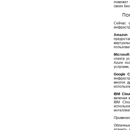
поможет 
своих биз
По
Сейчас с
инфрастр
Amazon 
предоста
виртуал
пользоват
Microsoft
спектр ус
Azure по
услугами,
Google C
инфрастр
многое д
использо
IBM Clou
включая 
IBM Clou
использо
интеллек
Применен
Облачные
хранить 