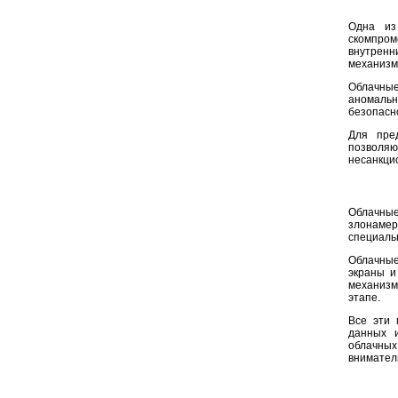
Одна из
скомпро
внутренн
механизм
Облачные
аномальн
безопасн
Для пре
позвол
несанкци
Облачны
злонаме
специаль
Облачные
экраны и
механизм
этапе.
Все эти 
данных и
облачных
внимател