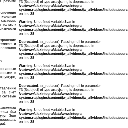
в режиме
#3 ($subject) of type array|string is deprecated in
/var/www/alexintegra/data/www/integra-
system.ru/plugins/content/jw_allvideos/jw_allvideos/includes/sour
еспечения
on line
28
ртуальные
системы.
Warning
: Undefined variable $var in
 только к
/var/www/alexintegra/data/www/integra-
физически
system.ru/plugins/content/jw_allvideos/jw_allvideos/includes/sour
on line
28
 хранение
Deprecated
: str_replace(): Passing null to parameter
теллект и
#3 ($subject) of type array|string is deprecated in
 позволяя
/var/www/alexintegra/data/www/integra-
system.ru/plugins/content/jw_allvideos/jw_allvideos/includes/sour
on line
28
ы
Warning
: Undefined variable $var in
рованные
/var/www/alexintegra/data/www/integra-
данными в
system.ru/plugins/content/jw_allvideos/jw_allvideos/includes/sour
труктуре,
on line
28
Deprecated
: str_replace(): Passing null to parameter
авлению
#3 ($subject) of type array|string is deprecated in
 за счет
/var/www/alexintegra/data/www/integra-
и сетевые
system.ru/plugins/content/jw_allvideos/jw_allvideos/includes/sour
on line
28
озволяют
Warning
: Undefined variable $var in
нных без
/var/www/alexintegra/data/www/integra-
уру. Это
system.ru/plugins/content/jw_allvideos/jw_allvideos/includes/sour
кономить
on line
28
ций.