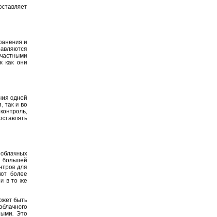
оставляет
ранения и
авляются
 частными
к как они
ния одной
 так и во
контроль,
оставлять
 облачных
д большей
нтров для
ают более
и в то же
ожет быть
облачного
ными. Это