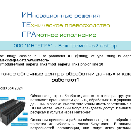
ИН
новационные решения
ТЕ
хническое превосходство
ГРА
мотное исполнение
ООО "ИНТЕГРА" - Ваш грамотный выбор
ed
: trim(): Passing null to parameter #1 ($string) of type string is dep
alexintegra/data/www/integra-
u/modules/mod_saperu_links/mod_saperu_links.php
on line
10
 такое облачные центры обработки данных и как
работают?
 октября 2024
Облачные центры обработки данных - это инфраструктура
позволяет организациям хранить, обрабатывать и управля
данными в облаке. Вместо того чтобы иметь собственные 
ПО на месте, компании могут арендовать доступ к вычис
ресурсам и услугам через Интернет.
Основным принципом работы облачных центров обработ
является их гибкость и масштабируемость. В зависи
потребностей организации, они могут легко увеличи