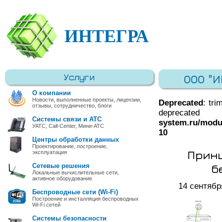
ИНТЕГРА
Услуги
ООО "
О компании
Новости, выполненные проекты, лицензии,
Deprecated
: tri
отзывы, сотрудничество, блоги
deprec
Системы связи и АТС
system.ru/modu
УАТС, Call-Center, Мини-АТС
10
Центры обработки данных
Проектирование, построение,
Прин
эксплуатация
б
Сетевые решения
Локальные вычислительные сети,
активное оборудование
14 сентябр
Беспроводные сети (Wi-Fi)
Построение и инсталляция беспроводных
Wi-Fi сетей
Системы безопасности