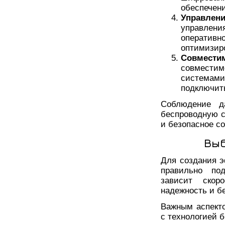
обеспечени
Управлен
управлени
оператив
оптимизиро
Совмести
совмести
система
подключить
Соблюдение д
беспроводную с
и безопасное с
Выб
Для создания 
правильно по
зависит скор
надежность и бе
Важным аспекто
с технологией 