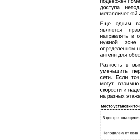
подвержен поме
доступа непо
металлической 
Еще одним ва
является пра
направлять в 
нужной зоне
определенном н
антенн для обе
Разность в вы
уменьшить пер
сети. Если то
могут взаимно
скорости и наде
на разных этаж
Место установки точ
В центре помещени
Неподалеку от окна