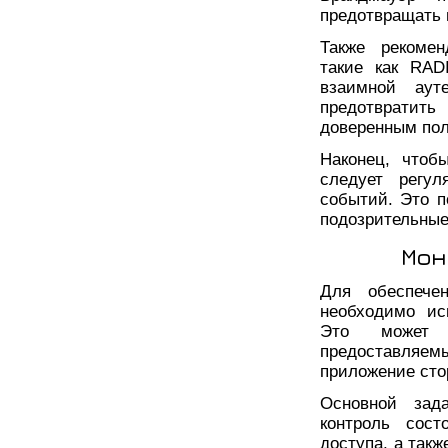
предотвращать 
Также рекомен
такие как RAD
взаимной аут
предотвратить
доверенным пол
Наконец, чтоб
следует регул
событий. Это п
подозрительные
Мон
Для обеспече
необходимо ис
Это может 
предоставляем
приложение сто
Основной зад
контроль сост
доступа, а так