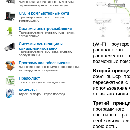
Видеонаблюдение, контроль доступа,
охранно-пожарные сигнализации
СКС и компьютерные сети
Проектирование, инсталляция,
тестирование
Системы электроснабжения
Проектирование, монтаж, испытания,
согласование
(Wi-Fi роуте
Системы вентиляции и
кондиционирования
расположены 
Проектирование, поставка, монтаж,
распределить
обслуживание
возможные пом
Программное обеспечение
Лицензионное программное обеспечение,
Второй принци
антивирусные программы
себя выбор пр
Прайс-лист
пересекаться с
Цены на услуги и оборудование
использование
Контакты
от несанкционир
Адрес, телефон, карта проезда
Третий принц
программного
постоянно ра
необходимо сл
свою сеть.