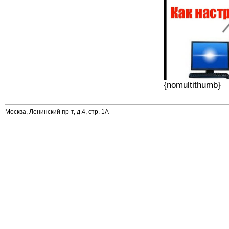
{nomultithumb}
Москва, Ленинский пр-т, д.4, стр. 1А