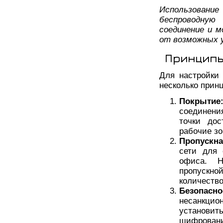
Использование
беспроводную
соединение и 
от возможных у
Принципы
Для настройки
несколько прин
Покрытие
соединени
точки дос
рабочие зо
Пропускна
сети для 
офиса. Н
пропускно
количеств
Безопасно
несанкци
установит
шифрован