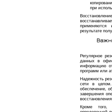
копирован
при исполь
Восстановлени
восстанавлив
применяются 
результате пол
Важн
Регулярное рез
данных в офис
информацию от
программ или а
Надежность рез
сети в целом.
обеспечение, о
завершения опе
восстановления
Кроме того, 
определенной п