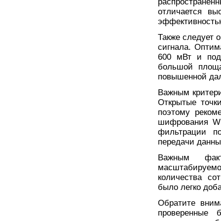
распространенн
отличается вы
эффективностью
Также следует 
сигнала. Оптим
600 мВт и под
большой площа
повышенной дал
Важным критери
Открытые точк
поэтому реком
шифрования WP
фильтрации по
передачи данны
Важным фак
масштабируемо
количества со
было легко доба
Обратите вним
проверенные 