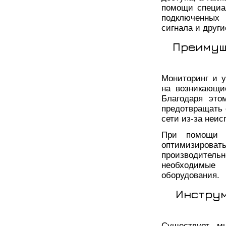
помощи специа
подключенных 
сигнала и други
Преимущ
Мониторинг и у
на возникающи
Благодаря это
предотвращать 
сети из-за неис
При помощи м
оптимизиров
производитель
необходимые
оборудования.
Инструм
Существует мн