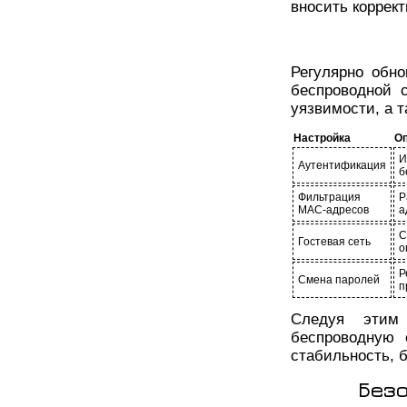
вносить коррект
Регулярно обн
беспроводной 
уязвимости, а 
Настройка
О
И
Аутентификация
б
Фильтрация
Р
MAC-адресов
а
С
Гостевая сеть
о
Р
Смена паролей
п
Следуя этим
беспроводную 
стабильность, 
Без