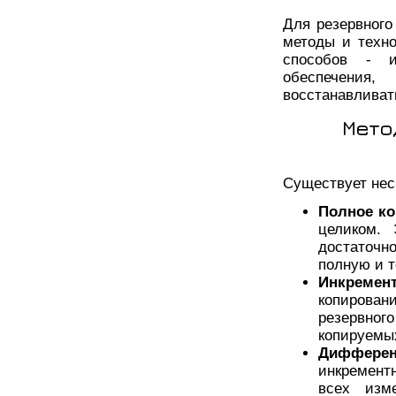
Для резервного
методы и техн
способов - ис
обеспечения,
восстанавливат
Мето
Существует нес
Полное ко
целиком.
достаточн
полную и 
Инкремен
копирован
резервно
копируемых
Дифферен
инкремент
всех изм