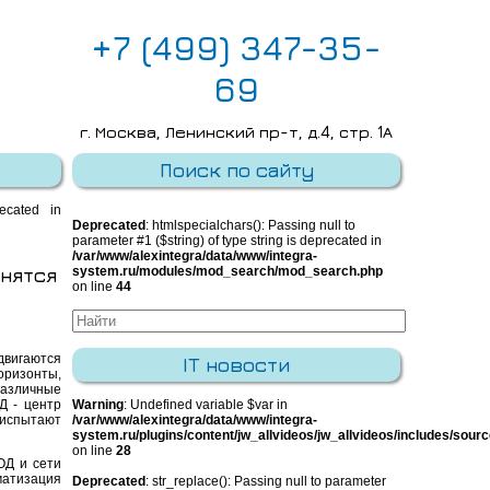
+7 (499) 347-35-
69
г. Москва, Ленинский пр-т, д.4, стр. 1А
E-mail:
info@integra-system.ru
Поиск по сайту
recated in
Deprecated
: htmlspecialchars(): Passing null to
parameter #1 ($string) of type string is deprecated in
/var/www/alexintegra/data/www/integra-
енятся
system.ru/modules/mod_search/mod_search.php
on line
44
двигаются
IT новости
ризонты,
различные
Д - центр
Warning
: Undefined variable $var in
 испытают
/var/www/alexintegra/data/www/integra-
system.ru/plugins/content/jw_allvideos/jw_allvideos/includes/sour
on line
28
ОД и сети
атизация
Deprecated
: str_replace(): Passing null to parameter