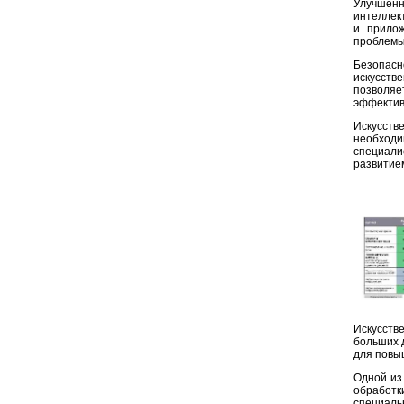
Улучшенн
интеллек
и прилож
проблемы
Безопасн
искусств
позволя
эффектив
Искусств
необход
специали
развитие
Искусств
больших 
для повы
Одной из
обработ
специаль