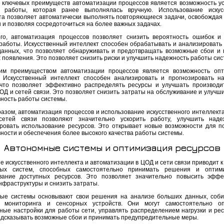
 ключевых преимуществ автоматизации процессов является возможность у
 работы, которая ранее выполнялась вручную. Использование искусс
та позволяет автоматически выполнять повторяющиеся задачи, освобождая
 и позволяя сосредоточиться на более важных задачах.
го, автоматизация процессов позволяет снизить вероятность ошибок и
 работы. Искусственный интеллект способен обрабатывать и анализировать
анных, что позволяет обнаруживать и предотвращать возможные сбои и
 появления. Это позволяет снизить риски и улучшить надежность работы сис
м преимуществом автоматизации процессов является возможность опт
. Искусственный интеллект способен анализировать и прогнозировать на
 что позволяет эффективно распределять ресурсы и улучшать производи
ОД и сетей связи. Это позволяет снизить затраты на обслуживание и улучш
ность работы системы.
разом, автоматизация процессов и использование искусственного интеллекта
етей связи позволяют значительно ускорить работу, улучшить наде
ровать использование ресурсов. Это открывает новые возможности для 
ности и обеспечения более высокого качества работы системы.
Автономные системы и оптимизация ресурсов
 искусственного интеллекта и автоматизации в ЦОД и сети связи приводит к
ных систем, способных самостоятельно принимать решения и оптими
вание доступных ресурсов. Это позволяет значительно повысить эффе
нфраструктуры и снизить затраты.
ые системы основывают свои решения на анализе больших данных, соб
 мониторинга и сенсорных устройств. Они могут самостоятельно оп
ные настройки для работы сети, управлять распределением нагрузки и рес
едсказывать возможные сбои и принимать предупредительные меры.