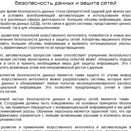
Безопасность данных и защита сетей
щее время безопасность данных стала приоритетной задачей для многих орг
о в условиях всеобъемлющей автоматизации и использования искусс
та в различных сферах деятельности. Большие объемы информации, хра
бработки данных (ЦОД), сетях связи и других системах, представляют ценнос
мпаний, так и для злоумышленников.
с развитием технологий искусственного интеллекта, появляются и новые ин
печения безопасности данных и защиты сетей. Алгоритмы машинного обуче
овать большие объемы информации и выявлять потенциальные угрозы,
ть эффективные стратегии по их предотвращению.
го, автоматизация процессов также способствует улучшению безопасност
ческая система мониторинга и анализа событий может обнаружить подоз
е в сети и принять необходимые меры для защиты информации. Это п
атить возможные атаки или неправомерный доступ к данным.
спектом безопасности данных является также защита от утечки инфо
искусственного интеллекта можно разрабатывать системы, которые кон
 данных и обнаруживают любые попытки несанкционированного распро
нциальной информации. Это позволяет предупреждать утечки и свое
ть на них.
лемой частью безопасности данных и защиты сетей является также 
а. Сотрудники должны быть осведомлены об основных принципах безопа
ать, как правильно обращаться с конфиденциальной информацией и как дейс
озникновения угрозы. Обучение персонала является гарантией того, что ор
ффективно справляться с любыми возможными угрозами и исключать возн
 уязвимостей.
 развитие и применение искусственного интеллекта и автоматизации 