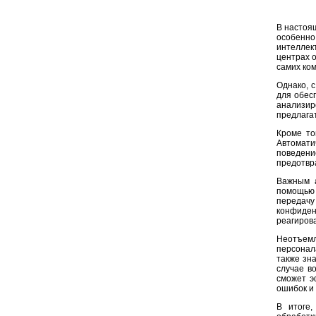
В настоя
особенн
интеллек
центрах о
самих ко
Однако, 
для обес
анализир
предлага
Кроме то
Автомати
поведени
предотвр
Важным а
помощью 
передачу
конфиде
реагирова
Неотъем
персонал
также зн
случае в
сможет э
ошибок и
В итоге,