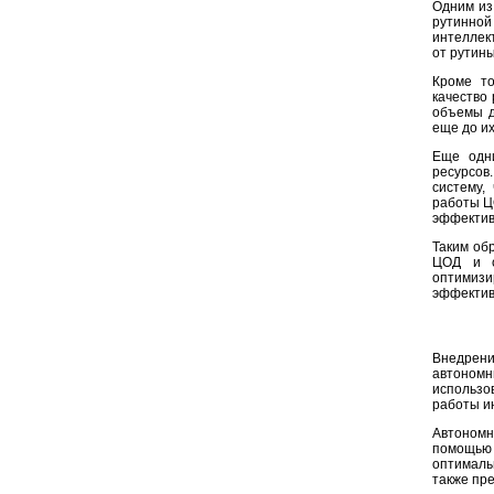
Одним из
рутинной
интеллек
от рутины
Кроме то
качество
объемы д
еще до их
Еще одни
ресурсов
систему,
работы Ц
эффектив
Таким об
ЦОД и с
оптимизи
эффектив
Внедрение
автоном
использо
работы и
Автономн
помощью
оптималь
также пр