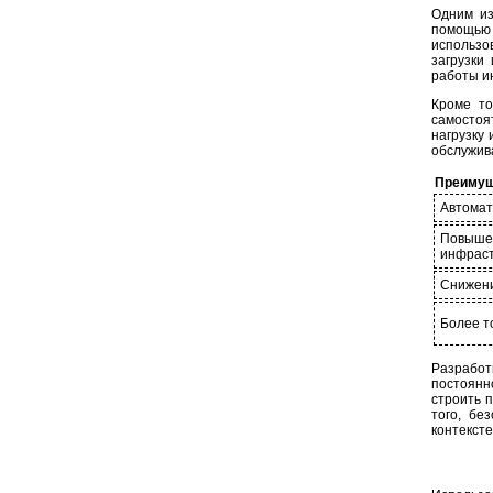
Одним из
помощью 
использо
загрузки
работы и
Кроме то
самосто
нагрузку
обслужив
Преимущ
Автомат
Повыш
инфраст
Снижени
Более т
Разработ
постоянн
строить 
того, бе
контексте