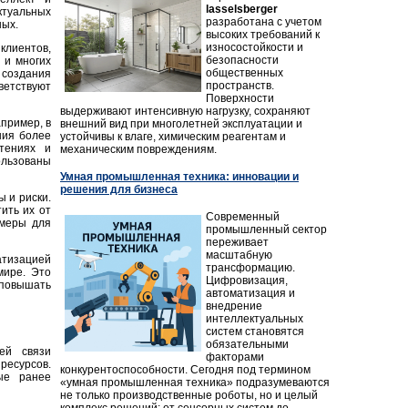
lasselsberger
ктуальных
разработана с учетом
ных.
высоких требований к
износостойкости и
клиентов,
безопасности
 и многих
общественных
 создания
пространств.
етствуют
Поверхности
выдерживают интенсивную нагрузку, сохраняют
пример, в
внешний вид при многолетней эксплуатации и
ния более
устойчивы к влаге, химическим реагентам и
тениях и
механическим повреждениям.
ользованы
Умная промышленная техника: инновации и
решения для бизнеса
 и риски.
ить их от
Современный
 меры для
промышленный сектор
переживает
масштабную
атизацией
трансформацию.
мире. Это
Цифровизация,
 повышать
автоматизация и
внедрение
интеллектуальных
систем становятся
обязательными
ей связи
факторами
есурсов.
конкурентоспособности. Сегодня под термином
ые ранее
«умная промышленная техника» подразумеваются
не только производственные роботы, но и целый
комплекс решений: от сенсорных систем до