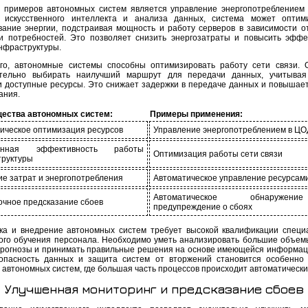
 примеров автономных систем является управление энергопотреблением
искусственного интеллекта и анализа данных, система может оптими
вание энергии, подстраивая мощность и работу серверов в зависимости о
 и потребностей. Это позволяет снизить энергозатраты и повысить эффе
нфраструктуры.
го, автономные системы способны оптимизировать работу сети связи. 
ятельно выбирать наилучший маршрут для передачи данных, учитывая
 и доступные ресурсы. Это снижает задержки в передаче данных и повышает
ания.
ества автономных систем:
Примеры применения:
ическое оптимизация ресурсов
Управление энергопотреблением в ЦО
енная эффективность работы
Оптимизация работы сети связи
руктуры
е затрат и энергопотребления
Автоматическое управление ресурсам
Автоматическое обнаруже
очное предсказание сбоев
предупреждение о сбоях
ка и внедрение автономных систем требует высокой квалификации специ
ого обучения персонала. Необходимо уметь анализировать большие объем
прогнозы и принимать правильные решения на основе имеющейся информац
зопасность данных и защита систем от вторжений становится особенно
 автономных систем, где большая часть процессов происходит автоматически
Улучшенная мониторинг и предсказание сбоев