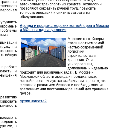
странения
автономных транспортных средств. Технологии
твенного
позволяют сократить ручной труд, повысить
 персонал
точность операций и снизить затраты на
обслуживание.
 улучшить
Аренда и продажа морских контейнеров в Москве
 огромные
и МО – выгодные условия
 проблемы
темы.
Морские контейнеры
имизации
стали неотъемлемой
грузку на
частью современной
тельность
логистики,
ить общую
строительства и
хранения. Они
универсальны,
 в работе
долговечны и идеально
жность и
подходят для различных задач. В Москве и
повышения
Московской области аренда и продажа таких
контейнеров пользуется стабильным спросом, что
связано с развитием бизнеса и необходимостью
временных или постоянных решений для хранения
грузов.
 развитию
Архив новостей
зировать
ктивность
ираемых с
ределять
урсами, а