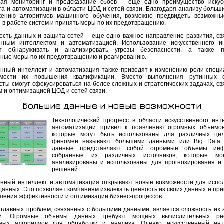
ая мониторинг и предсказание сбоев – еще одно преимущество искус
та и автоматизации в области ЦОД и сетей связи. Благодаря анализу больш
ению алгоритмов машинного обучения, возможно предвидеть возможны
 в работе систем и принять меры по их предотвращению.
ость данных и защита сетей – еще одно важное направление развития, св
енным интеллектом и автоматизацией. Использование искусственного и
ет обнаруживать и анализировать угрозы безопасности, а также п
ные меры по их предотвращению и реагированию.
енный интеллект и автоматизация также приводят к изменению роли специ
имости их повышения квалификации. Вместо выполнения рутинных о
сты смогут сфокусироваться на более сложных и стратегических задачах, св
м и оптимизацией ЦОД и сетей связи.
Большие данные и новые возможности
Технологический прогресс в области искусственного инт
автоматизации привел к появлению огромных объемов
которые могут быть использованы для различных цел
феномен называют большими данными или Big Data.
данные представляют собой огромные объемы инф
собранные из различных источников, которые мо
анализированы и использованы для прогнозирования и
решений.
енный интеллект и автоматизация открывают новые возможности для испо
данных. Это позволяет компаниям извлекать ценность из своих данных и при
шения эффективности и оптимизации бизнес-процессов.
 главных проблем, связанных с большими данными, является сложность их 
ки. Огромные объемы данных требуют мощных вычислительных ре
ных алгоритмов для обработки и анализа. Однако искусственный инт