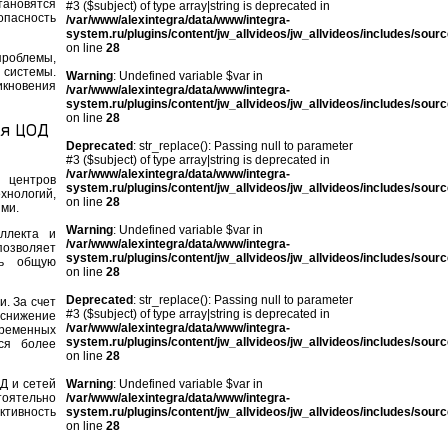
тановятся
#3 ($subject) of type array|string is deprecated in
опасность
/var/www/alexintegra/data/www/integra-
system.ru/plugins/content/jw_allvideos/jw_allvideos/includes/sour
on line
28
проблемы,
 системы.
Warning
: Undefined variable $var in
икновения
/var/www/alexintegra/data/www/integra-
system.ru/plugins/content/jw_allvideos/jw_allvideos/includes/sour
on line
28
я ЦОД
Deprecated
: str_replace(): Passing null to parameter
#3 ($subject) of type array|string is deprecated in
/var/www/alexintegra/data/www/integra-
 центров
system.ru/plugins/content/jw_allvideos/jw_allvideos/includes/sour
хнологий,
on line
28
ми.
Warning
: Undefined variable $var in
ллекта и
/var/www/alexintegra/data/www/integra-
позволяет
system.ru/plugins/content/jw_allvideos/jw_allvideos/includes/sour
ть общую
on line
28
Deprecated
: str_replace(): Passing null to parameter
. За счет
#3 ($subject) of type array|string is deprecated in
 снижение
/var/www/alexintegra/data/www/integra-
временных
system.ru/plugins/content/jw_allvideos/jw_allvideos/includes/sour
ся более
on line
28
Д и сетей
Warning
: Undefined variable $var in
оятельно
/var/www/alexintegra/data/www/integra-
ктивность
system.ru/plugins/content/jw_allvideos/jw_allvideos/includes/sour
on line
28