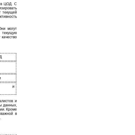
 в ЦОД. С
зировать
т текущей
ктивность
Они могут
 текущую
 качество
Д
и
ние и
алистов и
ы данных,
ии. Кроме
 важной в
.