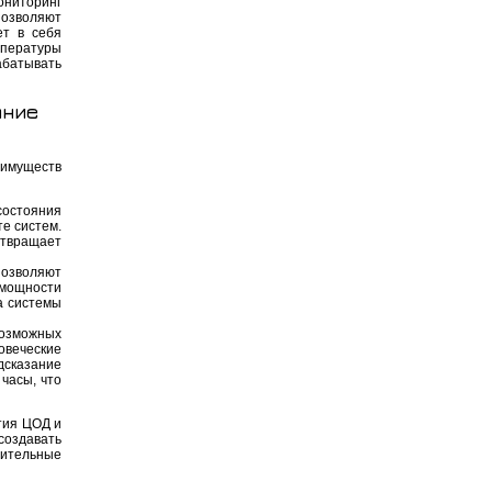
ониторинг
позволяют
ет в себя
мпературы
абатывать
ание
еимуществ
состояния
е систем.
отвращает
позволяют
 мощности
а системы
озможных
веческие
дсказание
часы, что
тия ЦОД и
создавать
ительные