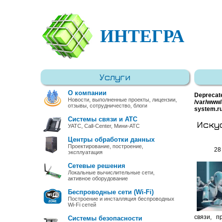
ИНТЕГРА
Услуги
О компании
Deprecat
Новости, выполненные проекты, лицензии,
/var/www/
отзывы, сотрудничество, блоги
system.r
Системы связи и АТС
Искус
УАТС, Call-Center, Мини-АТС
Центры обработки данных
Проектирование, построение,
28
эксплуатация
Сетевые решения
Локальные вычислительные сети,
активное оборудование
Беспроводные сети (Wi-Fi)
Построение и инсталляция беспроводных
Wi-Fi сетей
связи, п
Системы безопасности