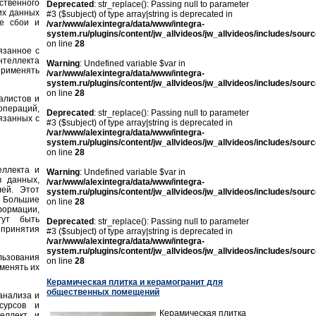
ственного
Deprecated
: str_replace(): Passing null to parameter
их данных
#3 ($subject) of type array|string is deprecated in
е сбои и
/var/www/alexintegra/data/www/integra-
system.ru/plugins/content/jw_allvideos/jw_allvideos/includes/sour
on line
28
язанное с
нтеллекта
Warning
: Undefined variable $var in
рименять
/var/www/alexintegra/data/www/integra-
system.ru/plugins/content/jw_allvideos/jw_allvideos/includes/sour
on line
28
алистов и
пераций,
Deprecated
: str_replace(): Passing null to parameter
язанных с
#3 ($subject) of type array|string is deprecated in
/var/www/alexintegra/data/www/integra-
system.ru/plugins/content/jw_allvideos/jw_allvideos/includes/sour
on line
28
еллекта и
Warning
: Undefined variable $var in
 данных,
/var/www/alexintegra/data/www/integra-
ей. Этот
system.ru/plugins/content/jw_allvideos/jw_allvideos/includes/sour
 Большие
on line
28
ормации,
гут быть
Deprecated
: str_replace(): Passing null to parameter
 принятия
#3 ($subject) of type array|string is deprecated in
/var/www/alexintegra/data/www/integra-
system.ru/plugins/content/jw_allvideos/jw_allvideos/includes/sour
льзования
on line
28
менять их
Керамическая плитка и керамогранит для
общественных помещений
анализа и
сурсов и
Керамическая плитка
еллект и