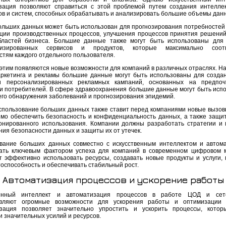
зация позволяют справиться с этой проблемой путем создания интелле
ов и систем, способных обрабатывать и анализировать большие объемы дан
ольших данных может быть использован для прогнозирования потребностей 
ции производственных процессов, улучшения процессов принятия решений
бластей бизнеса. Большие данные также могут быть использованы для
лизированных сервисов и продуктов, которые максимально соотв
стям каждого отдельного пользователя.
 этим появляются новые возможности для компаний в различных отраслях. На
ркетинга и рекламы большие данные могут быть использованы для созда
и персонализированных рекламных кампаний, основанных на предпоч
и потребителей. В сфере здравоохранения большие данные могут быть исп
его обнаружения заболеваний и прогнозирования эпидемий.
спользование больших данных также ставит перед компаниями новые вызовы
мо обеспечить безопасность и конфиденциальность данных, а также защит
онированного использования. Компании должны разработать стратегии и
ния безопасности данных и защиты их от утечек.
вание больших данных совместно с искусственным интеллектом и автом
ать ключевым фактором успеха для компаний в современном цифровом 
т эффективно использовать ресурсы, создавать новые продукты и услуги,
тоспособность и обеспечивать стабильный рост.
Автоматизация процессов и ускорение работы
венный интеллект и автоматизация процессов в работе ЦОД и сет
авляют огромные возможности для ускорения работы и оптимизации р
зация позволяет значительно упростить и ускорить процессы, котор
и значительных усилий и ресурсов.