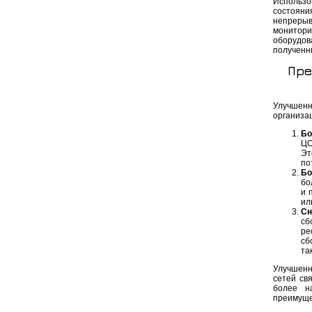
Использо
состояни
непрерыв
монитори
оборудов
полученн
Пре
Улучшенн
организа
Бо
ЦО
Эт
по
Бо
бо
и 
ил
Сн
сб
ре
сб
та
Улучшенн
сетей св
более н
преимуще