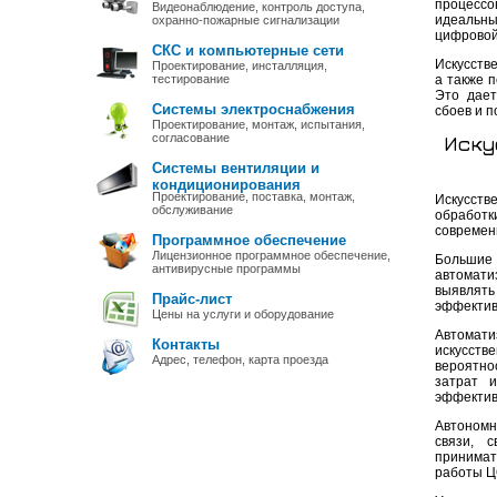
процессо
Видеонаблюдение, контроль доступа,
идеальны
охранно-пожарные сигнализации
цифровой
СКС и компьютерные сети
Искусств
Проектирование, инсталляция,
тестирование
а также 
Это дает
Системы электроснабжения
сбоев и п
Проектирование, монтаж, испытания,
согласование
Иску
Системы вентиляции и
кондиционирования
Проектирование, поставка, монтаж,
Искусст
обслуживание
обработк
современ
Программное обеспечение
Лицензионное программное обеспечение,
Большие
антивирусные программы
автомати
выявлят
Прайс-лист
эффектив
Цены на услуги и оборудование
Автомати
Контакты
искусств
Адрес, телефон, карта проезда
вероятно
затрат 
эффектив
Автономн
связи, 
принимат
работы Ц