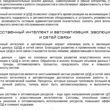
в, предсказательный анализ данных, самообучение и умные алгоритмы с
м дополнением к работе специалистов и обеспечивают эффективность и без
 инфраструктуры.
енный интеллект в ЦОД позволяет сократить время реакции на возникающие 
повысить надежность и автоматически обнаруживать и устранять уязвимости
 возможность сетевым администраторам значительно снизить риск возн
овысить качество обслуживания клиентов.
сственный интеллект и автоматизация: эволюци
и сетей связи
венный интеллект и автоматизация играют ключевую роль в эволюции
и данных (ЦОД) и сетей связи. Благодаря развитию и применению новых те
ные ЦОД и сети связи становятся более гибкими, эффективными и безопасны
 данные – один из основных моторов развития искусственного инте
зации в ЦОД и сетях связи. Обработка и анализ больших объемов данных 
ь тренды, оптимизировать процессы, предсказать сбои и повыша
ность систем.
зация процессов является неотъемлемой частью развития ЦОД и сетей связи
енного интеллекта и автоматизации достигается ускорение работы и
сти человеческой ошибки. Процессы, которые раньше требовали больших 
и ручной работы, теперь могут быть автоматизированы и выполнять
но.
ые системы и оптимизация ресурсов – еще одно направление развития ЦО
связанное с искусственным интеллектом. Системы, способные самост
ь решения и оптимизировать использование ресурсов, повышают эффе
ОД и снижают издержки.