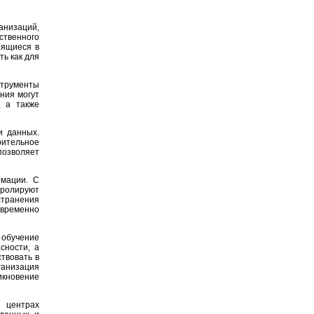
анизаций,
твенного
нящиеся в
ть как для
струменты
ния могут
 а также
и данных.
рительное
озволяет
рмации. С
тролируют
странения
временно
обучение
сности, а
твовать в
ганизация
икновение
в центрах