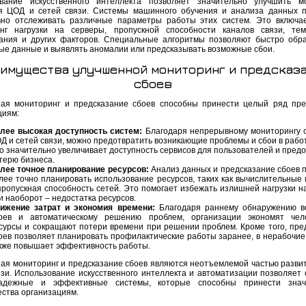
вание искусственного интеллекта позволяет значительно улучшить м
я ЦОД и сетей связи. Системы машинного обучения и анализа данных 
но отслеживать различные параметры работы этих систем. Это включа
нг нагрузки на серверы, пропускной способности каналов связи, те
ания и других факторов. Специальные алгоритмы позволяют быстро обр
ые данные и выявлять аномалии или предсказывать возможные сбои.
имущества улучшенной мониторинг и предсказ
сбоев
ая мониторинг и предсказание сбоев способны принести целый ряд пр
циям:
лее высокая доступность систем:
Благодаря непрерывному мониторингу 
Д и сетей связи, можно предотвратить возникающие проблемы и сбои в работ
о значительно увеличивает доступность сервисов для пользователей и пред
терю бизнеса.
лее точное планирование ресурсов:
Анализ данных и предсказание сбоев 
лее точно планировать использование ресурсов, таких как вычислительные
пропускная способность сетей. Это помогает избежать излишней нагрузки н
и наоборот – недостатка ресурсов.
ижение затрат и экономия времени:
Благодаря раннему обнаружению в
оев и автоматическому решению проблем, организации экономят чело
сурсы и сокращают потери времени при решении проблем. Кроме того, пре
оев позволяет планировать профилактические работы заранее, в нерабочие 
кже повышает эффективность работы.
ая мониторинг и предсказание сбоев являются неотъемлемой частью разви
язи. Использование искусственного интеллекта и автоматизации позволяет 
адежные и эффективные системы, которые способны принести знач
ства организациям.