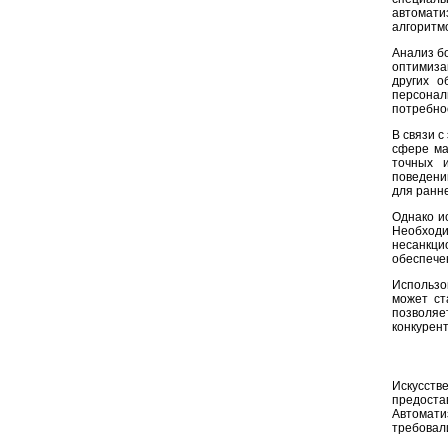
автомати
алгоритм
Анализ б
оптимиза
других о
персона
потребно
В связи с
сфере ма
точных 
поведени
для ранн
Однако и
Необходи
несанкци
обеспече
Использо
может ст
позволяе
конкурен
Искусст
предост
Автомати
требовал