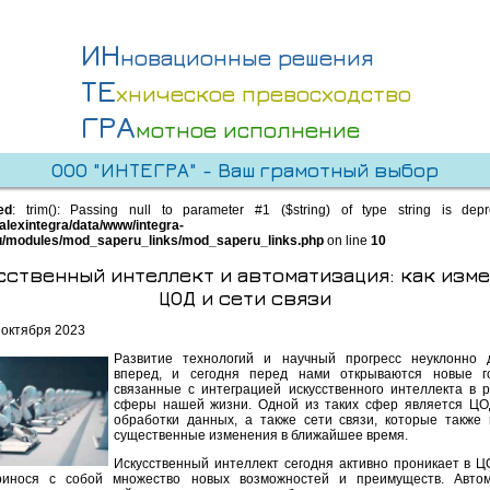
ИН
новационные решения
ТЕ
хническое превосходство
ГРА
мотное исполнение
ООО "ИНТЕГРА" - Ваш грамотный выбор
ed
: trim(): Passing null to parameter #1 ($string) of type string is dep
alexintegra/data/www/integra-
u/modules/mod_saperu_links/mod_saperu_links.php
on line
10
ственный интеллект и автоматизация: как изм
ЦОД и сети связи
 октября 2023
Развитие технологий и научный прогресс неуклонно 
вперед, и сегодня перед нами открываются новые го
связанные с интеграцией искусственного интеллекта в 
сферы нашей жизни. Одной из таких сфер является ЦО
обработки данных, а также сети связи, которые также
существенные изменения в ближайшее время.
Искусственный интеллект сегодня активно проникает в Ц
ринося с собой множество новых возможностей и преимуществ. Автом