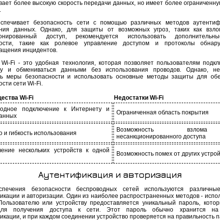
вает более высокую скорость передачи данных, но имеет более ограниченну
.
еспечивает безопасность сети с помощью различных методов аутенти
ия данных. Однако, для защиты от возможных угроз, таких как взло
ионированный доступ, рекомендуется использовать дополнитель
ности, такие как ролевое управление доступом и протоколы обнар
ащения инцидентов.
 Wi-Fi - это удобная технология, которая позволяет пользователям подкл
ту и обмениваться данными без использования проводов. Однако, не
ь меры безопасности и использовать основные методы защиты для об
сти сети Wi-Fi.
ества Wi-Fi
Недостатки Wi-Fi
водное подключение к Интернету и
Ограниченная область покрытия
анных
Возможность взло
о и гибкость использования
несанкционированного доступа
ение нескольких устройств к одной
Возможность помех от других устро
Аутентификация и авторизация
спечения безопасности беспроводных сетей используются различны
икации и авторизации. Один из наиболее распространенных методов - испо
Пользователю или устройству предоставляется уникальный пароль, кото
для получения доступа к сети. Этот пароль обычно хранится на
икации, и при каждом соединении устройство проверяется на правильность п