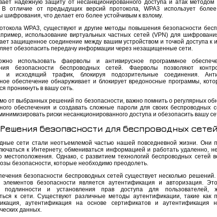
вает надежную защиту от несанкционированного доступа и атак методом
 В отличие от предыдущих версий протокола, WPA3 использует более
 шифрования, что делает его более устойчивым к взлому.
отокола WPA3, существуют и другие методы повышения безопасности бес
апример, использование виртуальных частных сетей (VPN) для шифровани
ает защищенное соединение между вашим устройством и точкой доступа к и
оляет обезопасить передачу информации через незащищенные сети.
ожно использовать фаерволы и антивирусное программное обеспеч
ения безопасности беспроводных сетей. Фаерволы позволяют контро
й и исходящий трафик, блокируя подозрительные соединения. Анти
ное обеспечение обнаруживает и блокирует вредоносные программы, кото
я проникнуть в вашу сеть.
мо от выбранных решений по безопасности, важно помнить о регулярных об
ного обеспечения и создавать сложные пароли для своих беспроводных с
минимизировать риски несанкционированного доступа и обезопасить вашу се
Решения безопасности для беспроводных сете
дные сети стали неотъемлемой частью нашей повседневной жизни. Они 
лючаться к Интернету, обмениваться информацией и работать удаленно, н
о местоположения. Однако, с развитием технологий беспроводных сетей в
розы безопасности, которые необходимо преодолеть.
печения безопасности беспроводных сетей существует несколько решений.
 элементов безопасности является аутентификация и авторизация. Эт
и подлинности и установления прав доступа для пользователей, 
ться к сети. Существуют различные методы аутентификации, такие как 
икация, аутентификация на основе сертификатов и аутентификация н
ческих данных.