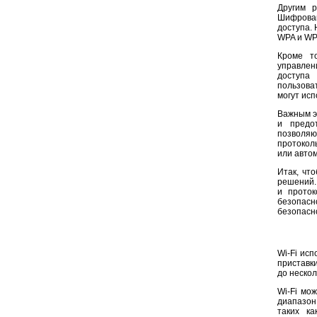
Другим 
Шифрова
доступа.
WPA и WP
Кроме т
управлен
доступа
пользова
могут исп
Важным э
и предо
позволяю
протокол
или автом
Итак, чт
решений.
и прото
безопасн
безопасн
Wi-Fi исп
приставк
до нескол
Wi-Fi мо
диапазон 
таких к