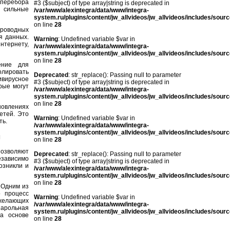
 перебора
#3 ($subject) of type array|string is deprecated in
 сильные
/var/www/alexintegra/data/www/integra-
system.ru/plugins/content/jw_allvideos/jw_allvideos/includes/sour
on line
28
проводных
я данных.
Warning
: Undefined variable $var in
нтернету,
/var/www/alexintegra/data/www/integra-
system.ru/plugins/content/jw_allvideos/jw_allvideos/includes/sour
on line
28
ение для
лировать
Deprecated
: str_replace(): Passing null to parameter
вирусное
#3 ($subject) of type array|string is deprecated in
рые могут
/var/www/alexintegra/data/www/integra-
system.ru/plugins/content/jw_allvideos/jw_allvideos/includes/sour
on line
28
новлениях
етей. Это
Warning
: Undefined variable $var in
ть.
/var/www/alexintegra/data/www/integra-
system.ru/plugins/content/jw_allvideos/jw_allvideos/includes/sour
й
on line
28
позволяют
Deprecated
: str_replace(): Passing null to parameter
езависимо
#3 ($subject) of type array|string is deprecated in
озникли и
/var/www/alexintegra/data/www/integra-
system.ru/plugins/content/jw_allvideos/jw_allvideos/includes/sour
on line
28
 Одним из
о процесс
Warning
: Undefined variable $var in
желающих
/var/www/alexintegra/data/www/integra-
парольная
system.ru/plugins/content/jw_allvideos/jw_allvideos/includes/sour
а основе
on line
28