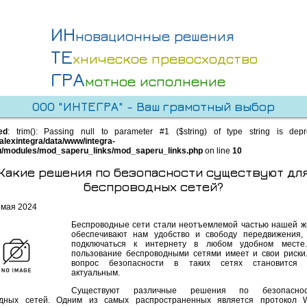
ИН
новационные решения
ТЕ
хническое превосходство
ГРА
мотное исполнение
ООО "ИНТЕГРА" - Ваш грамотный выбор
ed
: trim(): Passing null to parameter #1 ($string) of type string is dep
alexintegra/data/www/integra-
u/modules/mod_saperu_links/mod_saperu_links.php
on line
10
Какие решения по безопасности существуют дл
беспроводных сетей?
 мая 2024
Беспроводные сети стали неотъемлемой частью нашей ж
обеспечивают нам удобство и свободу передвижения,
подключаться к интернету в любом удобном месте.
пользование беспроводными сетями имеет и свои риски
вопрос безопасности в таких сетях становится 
актуальным.
Существуют различные решения по безопасно
одных сетей. Одним из самых распространенных является протокол 