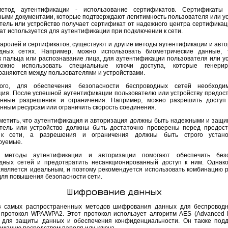
метод аутентификации - использование сертификатов. Сертификаты 
ными документами, которые подтверждают легитимность пользователя или ус
тель или устройство получает сертификат от надежного центра сертификаци
ат используется для аутентификации при подключении к сети.
аролей и сертификатов, существуют и другие методы аутентификации и авто
дных сетях. Например, можно использовать биометрические данные, 
к пальца или распознавание лица, для аутентификации пользователя или ус
ожно использовать специальные ключи доступа, которые генери
раняются между пользователями и устройствами.
ого, для обеспечения безопасности беспроводных сетей необходи
ция. После успешной аутентификации пользователю или устройству предос
нные разрешения и ограничения. Например, можно разрешить доступ 
нным ресурсам или ограничить скорость соединения.
метить, что аутентификация и авторизация должны быть надежными и защ
тель или устройство должны быть достаточно проверены перед предос
 к сети, а разрешения и ограничения должны быть строго устан
руемые.
 методы аутентификации и авторизации помогают обеспечить безо
дных сетей и предотвратить несанкционированный доступ к ним. Однак
 является идеальным, и поэтому рекомендуется использовать комбинацию 
для повышения безопасности сети.
Шифрование данных
 самых распространенных методов шифрования данных для беспроводн
 протокол WPA/WPA2. Этот протокол использует алгоритм AES (Advanced E
) для защиты данных и обеспечения конфиденциальности. Он также под