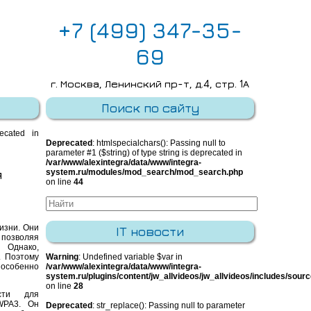
+7 (499) 347-35-
69
г. Москва, Ленинский пр-т, д.4, стр. 1А
E-mail:
info@integra-system.ru
Поиск по сайту
recated in
Deprecated
: htmlspecialchars(): Passing null to
parameter #1 ($string) of type string is deprecated in
/var/www/alexintegra/data/www/integra-
я
system.ru/modules/mod_search/mod_search.php
on line
44
изни. Они
IT новости
 позволяя
 Однако,
. Поэтому
Warning
: Undefined variable $var in
особенно
/var/www/alexintegra/data/www/integra-
system.ru/plugins/content/jw_allvideos/jw_allvideos/includes/sour
on line
28
сти для
WPA3. Он
Deprecated
: str_replace(): Passing null to parameter