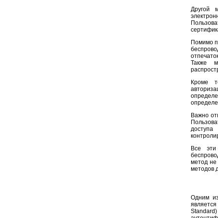
Другой 
электрон
Пользова
сертифик
Помимо п
беспрово
отпечато
Также м
распрост
Кроме т
авториза
определе
определе
Важно от
Пользова
доступа
контроли
Все эти
беспрово
метод не
методов 
Одним из
является
Standard