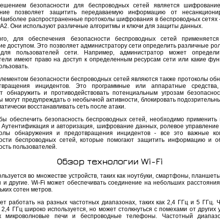
решением безопасности для беспроводных сетей является шифрование
ние позволяет защитить передаваемую информацию от несанкционир
 Наиболее распространенные протоколы шифрования в беспроводных сетях -
A2. Они используют различные алгоритмы и ключи для защиты данных.
ого, для обеспечения безопасности беспроводных сетей применяется
ие доступом. Это позволяет администратору сети определить различные рол
 для пользователей сети. Например, администратор может определит
тели имеют право на доступ к определенным ресурсам сети или какие фун
ользовать.
лементом безопасности беспроводных сетей являются также протоколы об
твращения инцидентов. Это программные или аппаратные средства,
т обнаружить и противодействовать потенциальным угрозам безопаснос
ы могут предупреждать о необычной активности, блокировать подозрительн
атически восстанавливать сеть после атаки.
обы обеспечить безопасность беспроводных сетей, необходимо применить 
 Аутентификация и авторизация, шифрование данных, ролевое управление
колы обнаружения и предотвращения инцидентов - все это важные ко
ости беспроводных сетей, которые помогают защитить информацию и о
ость пользователей.
Обзор технологии Wi-Fi
ользуется во множестве устройств, таких как ноутбуки, смартфоны, планшет
и и другие. Wi-Fi может обеспечивать соединение на небольших расстояния
ьких сотен метров.
жет работать на разных частотных диапазонах, таких как 2,4 ГГц и 5 ГГц. 
2,4 ГГц широко используется, но может столкнуться с помехами от других у
ак микроволновые печи и беспроводные телефоны. Частотный диапаз