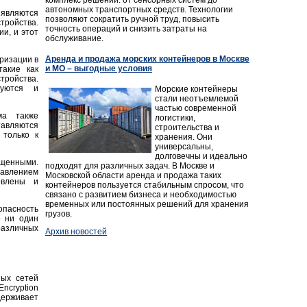
автономных транспортных средств. Технологии
являются
позволяют сократить ручной труд, повысить
тройства.
точность операций и снизить затраты на
и, и этот
обслуживание.
Аренда и продажа морских контейнеров в Москве
ризации в
и МО – выгодные условия
такие как
тройства.
руются и
Морские контейнеры
стали неотъемлемой
частью современной
ма также
логистики,
тавляются
строительства и
только к
хранения. Они
универсальны,
долговечны и идеально
ищенными.
подходят для различных задач. В Москве и
тавлением
Московской области аренда и продажа таких
овлены и
контейнеров пользуется стабильным спросом, что
связано с развитием бизнеса и необходимостью
временных или постоянных решений для хранения
пасность
грузов.
о ни один
различных
Архив новостей
ых сетей
ncryption
держивает