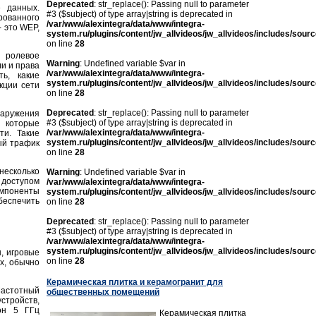
Deprecated
: str_replace(): Passing null to parameter
 данных.
#3 ($subject) of type array|string is deprecated in
ованного
/var/www/alexintegra/data/www/integra-
 это WEP,
system.ru/plugins/content/jw_allvideos/jw_allvideos/includes/sour
on line
28
 ролевое
Warning
: Undefined variable $var in
и и права
/var/www/alexintegra/data/www/integra-
ь, какие
system.ru/plugins/content/jw_allvideos/jw_allvideos/includes/sour
кции сети
on line
28
Deprecated
: str_replace(): Passing null to parameter
наружения
#3 ($subject) of type array|string is deprecated in
 которые
/var/www/alexintegra/data/www/integra-
ти. Такие
system.ru/plugins/content/jw_allvideos/jw_allvideos/includes/sour
ый трафик
on line
28
несколько
Warning
: Undefined variable $var in
 доступом
/var/www/alexintegra/data/www/integra-
мпоненты
system.ru/plugins/content/jw_allvideos/jw_allvideos/includes/sour
беспечить
on line
28
Deprecated
: str_replace(): Passing null to parameter
#3 ($subject) of type array|string is deprecated in
/var/www/alexintegra/data/www/integra-
system.ru/plugins/content/jw_allvideos/jw_allvideos/includes/sour
ы, игровые
on line
28
х, обычно
Керамическая плитка и керамогранит для
Частотный
общественных помещений
стройств,
он 5 ГГц
Керамическая плитка