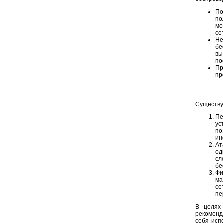
По
по
мо
се
Не
бе
вы
по
Пр
пр
Существу
Пе
ус
по
ин
Ат
од
сл
бе
Фи
ма
се
пе
В целях
рекоменду
себя исп