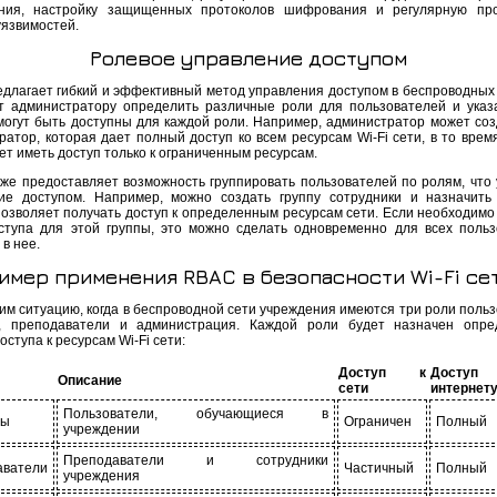
ния, настройку защищенных протоколов шифрования и регулярную про
уязвимостей.
Ролевое управление доступом
длагает гибкий и эффективный метод управления доступом в беспроводных 
т администратору определить различные роли для пользователей и указа
могут быть доступны для каждой роли. Например, администратор может соз
атор, которая дает полный доступ ко всем ресурсам Wi-Fi сети, в то время
ет иметь доступ только к ограниченным ресурсам.
же предоставляет возможность группировать пользователей по ролям, что
ие доступом. Например, можно создать группу сотрудники и назначить
позволяет получать доступ к определенным ресурсам сети. Если необходимо
ступа для этой группы, это можно сделать одновременно для всех польз
в нее.
имер применения RBAC в безопасности Wi-Fi се
им ситуацию, когда в беспроводной сети учреждения имеются три роли польз
, преподаватели и администрация. Каждой роли будет назначен опре
оступа к ресурсам Wi-Fi сети:
Доступ к
Дост
Описание
сети
интернет
Пользователи, обучающиеся в
ты
Ограничен
Полный
учреждении
Преподаватели и сотрудники
аватели
Частичный
Полный
учреждения