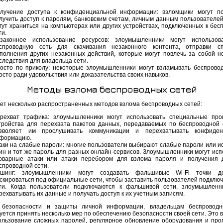
лучение доступа к конфиденциальной информации: взломщики могут п
лучить доступ к паролям, банковским счетам, личным данным пользователей
гут храниться на компьютерах или других устройствах, подключенных к бес
ти.
законное использование ресурсов: злоумышленники могут использов
спроводную сеть для скачивания незаконного контента, отправки с
полнения других незаконных действий, которые могут повлечь за собой н
следствия для владельца сети.
осто по приколу: некоторые злоумышленники могут взламывать беспрово
осто ради удовольствия или доказательства своих навыков.
Методы взлома беспроводных сетей
ет несколько распространенных методов взлома беспроводных сетей:
рехват трафика: злоумышленники могут использовать специальные пр
тройства для перехвата пакетов данных, передаваемых по беспроводной 
зволяет им прослушивать коммуникации и перехватывать конфиден
формацию.
аки на слабые пароли: многие пользователи выбирают слабые пароли или и
ин и тот же пароль для разных онлайн-сервисов. Злоумышленники могут исп
оварные атаки или атаки перебором для взлома пароля и получения 
спроводной сети.
шинг: злоумышленники могут создавать фальшивые Wi-Fi точки д
скироваться под официальные сети, чтобы заставить пользователей подключи
ти. Когда пользователи подключаются к фальшивой сети, злоумышленн
рехватывать их данные и получать доступ к их учетным записям.
 безопасности и защиты личной информации, владельцам беспроводн
ется принять несколько мер по обеспечению безопасности своей сети. Это в
ользование сложных паролей, регулярное обновление оборудования и про