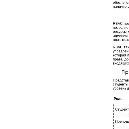
обеспече
наличие 
RBAC пре
позволяе
ресурсы 
администр
гость мож
RBAC так
управлен
которая 
права до
входящих 
Пр
Представ
студенты
уровень д
Роль
Студен
Препод