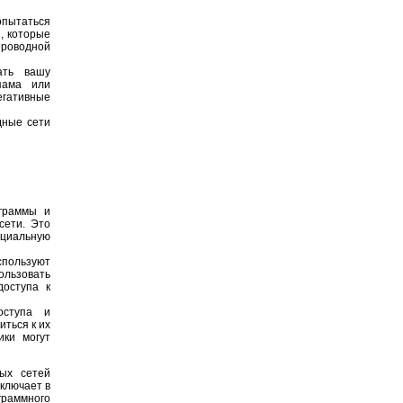
опытаться
, которые
проводной
ать вашу
пама или
егативные
дные сети
ограммы и
сети. Это
циальную
спользуют
ользовать
доступа к
оступа и
ться к их
ики могут
ых сетей
ключает в
граммного