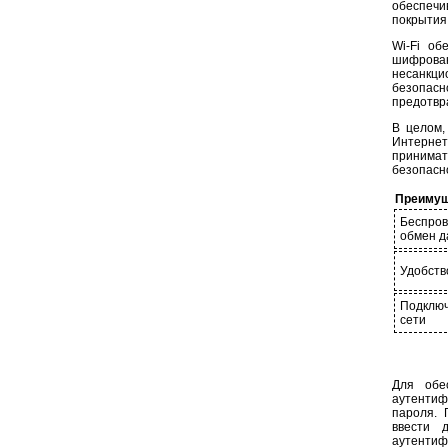
обеспечи
покрытия
Wi-Fi об
шифрован
несанкц
безопас
предотвр
В целом,
Интерне
принимат
безопасно
Преимущ
Беспро
обмен д
Удобств
Подключ
сети
Для обе
аутентиф
пароля. 
ввести 
аутентиф