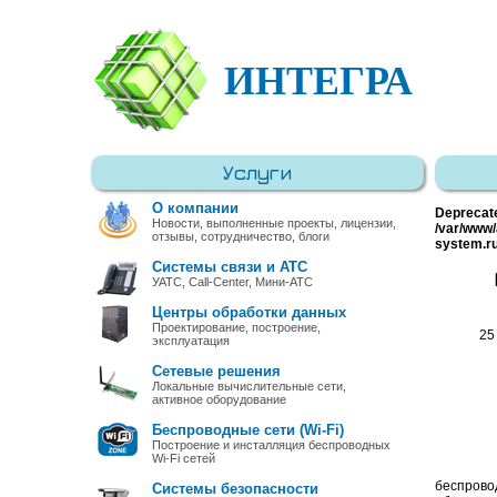
ИНТЕГРА
Услуги
О компании
Deprecat
Новости, выполненные проекты, лицензии,
/var/www/
отзывы, сотрудничество, блоги
system.r
Системы связи и АТС
УАТС, Call-Center, Мини-АТС
Центры обработки данных
Проектирование, построение,
25
эксплуатация
Сетевые решения
Локальные вычислительные сети,
активное оборудование
Беспроводные сети (Wi-Fi)
Построение и инсталляция беспроводных
Wi-Fi сетей
беспров
Системы безопасности