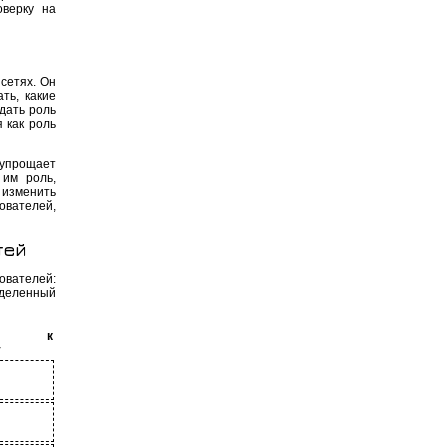
верку на
сетях. Он
ть, какие
дать роль
 как роль
 упрощает
 им роль,
 изменить
ователей,
тей
ователей:
деленный
уп к
у