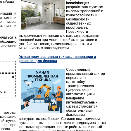
ю область
lasselsberger
разработана с учетом
высоких требований к
фикации и
износостойкости и
м сети и
безопасности
ные меры
общественных
ужения и
пространств.
Поверхности
выдерживают интенсивную нагрузку, сохраняют
ючаться к
внешний вид при многолетней эксплуатации и
обходимо
устойчивы к влаге, химическим реагентам и
еспечения
механическим повреждениям.
Умная промышленная техника: инновации и
решения для бизнеса
Современный
промышленный сектор
ма и
переживает
масштабную
трансформацию.
Цифровизация,
йств
автоматизация и
внедрение
интеллектуальных
систем становятся
обязательными
е методы
факторами
льзование
конкурентоспособности. Сегодня под термином
рый нужно
«умная промышленная техника» подразумеваются
 сервере
не только производственные роботы, но и целый
ароля.
комплекс решений: от сенсорных систем до