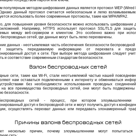
икацию посредством пароля или ключа.
м популярным методом шифрования данных является протокол WEP (Wired E
. Однако данный протокол считается небезопасным и легко взламываемым
уется использовать более современные протоколы, такие как WPA/WPA2.
го, для повышения уровня безопасности можно использовать шифрование 
риложений. Например, HTTPS использует протокол SSL/TLS для защит
емых между веб-сервером и клиентом. Это особенно важно при испол
беспроводных сетей, где данные могут быть легко перехвачены.
ие данных - неотъемлемая часть обеспечения безопасности беспроводной 
ет защитить передаваемую информацию от перехвата и предо
онированный доступ к сети. При выборе метода шифрования следует учит
ть и соответствие современным стандартам безопасности.
Взлом беспроводных сетей
дные сети, такие как Wi-Fi, стали неотъемлемой частью нашей повседневн
оляют нам оставаться подключенными к интернету и обмениваться инфо
устройствами без необходимости использования проводных соединений
 на все преимущества беспроводных сетей, они могут быть подвержены
ю безопасности.
еспроводных сетей - процесс, при котором злоумышленники 
онированный доступ к беспроводной сети и могут получить доступ к конфиде
ии, осуществлять перехват данных или передавать злонамеренный тра
Причины взлома беспроводных сетей
ует несколько причин, почему злоумышленники могут попытаться 
дную сеть: