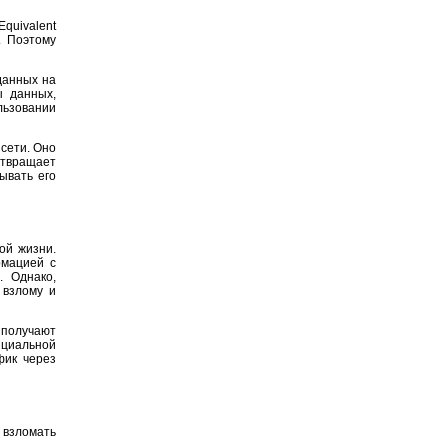
quivalent
. Поэтому
данных на
ы данных,
ьзовании
сети. Оно
твращает
ывать его
ой жизни.
рмацией с
. Однако,
 взлому и
получают
нциальной
фик через
взломать