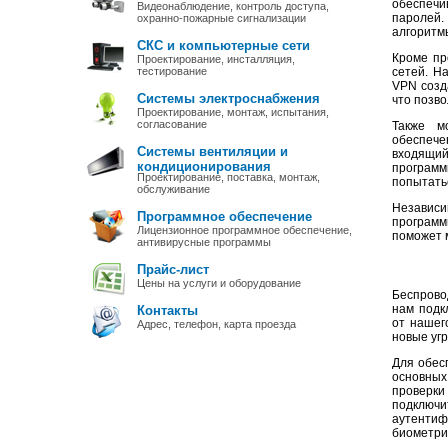
обеспечи
Видеонаблюдение, контроль доступа,
паролей.
охранно-пожарные сигнализации
алгоритмы
СКС и компьютерные сети
Кроме пр
Проектирование, инсталляция,
тестирование
сетей. Н
VPN созд
Системы электроснабжения
что позв
Проектирование, монтаж, испытания,
согласование
Также м
обеспеч
Системы вентиляции и
входящи
кондиционирования
программ
Проектирование, поставка, монтаж,
попытатьс
обслуживание
Независи
Программное обеспечение
программ
Лицензионное программное обеспечение,
поможет 
антивирусные программы
Прайс-лист
Цены на услуги и оборудование
Беспрово
нам подк
Контакты
от нашег
Адрес, телефон, карта проезда
новые уг
Для обес
основных
проверк
подключи
аутентиф
биометри