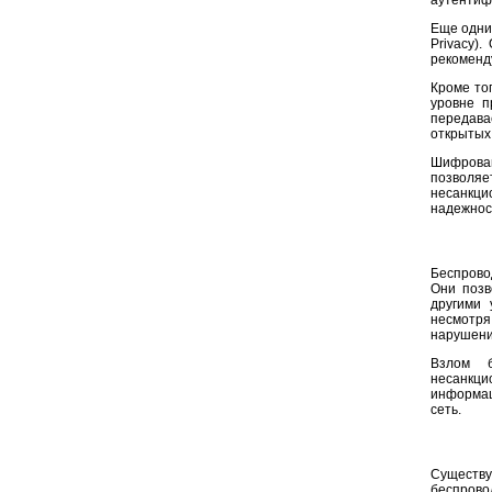
аутентиф
Еще одни
Privacy)
рекоменд
Кроме то
уровне п
передава
открытых 
Шифрован
позволя
несанкци
надежнос
Беспрово
Они позв
другими 
несмотря
нарушени
Взлом б
несанкци
информац
сеть.
Существ
беспрово