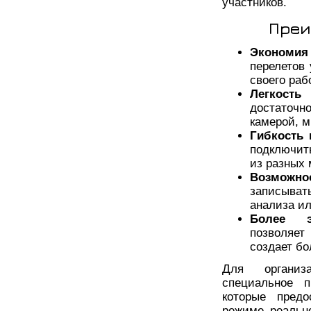
участников.
Преи
Экономия 
перелетов 
своего раб
Легкость 
достаточн
камерой, 
Гибкость 
подключит
из разных 
Возможно
записыват
анализа ил
Более э
позволяет
создает бо
Для организ
специальное п
которые предо
режиме реальн