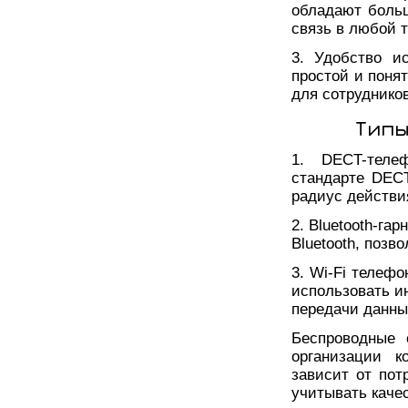
обладают больш
связь в любой 
3. Удобство и
простой и поня
для сотрудников
Типы
1. DECT-теле
стандарте DECT
радиус действи
2. Bluetooth-г
Bluetooth, позв
3. Wi-Fi телеф
использовать и
передачи данны
Беспроводные 
организации 
зависит от пот
учитывать качес