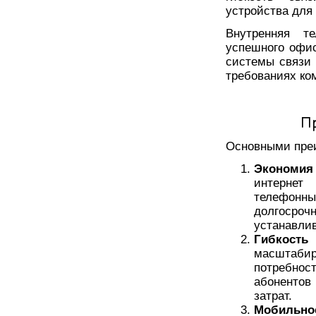
устройства для
Внутренняя т
успешного офис
системы связи 
требованиях ко
П
Основными пре
Экономия 
интернет
телефонн
долгосроч
устанавли
Гибкост
масштаби
потребнос
абонентов
затрат.
Мобильно