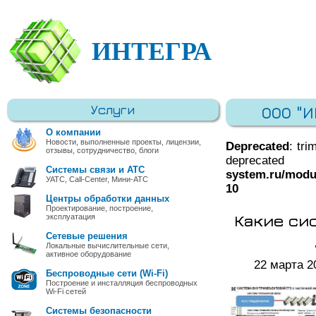
ИНТЕГРА
Услуги
ООО "
О компании
Новости, выполненные проекты, лицензии,
Deprecated
: tri
отзывы, сотрудничество, блоги
deprec
Системы связи и АТС
system.ru/modu
УАТС, Call-Center, Мини-АТС
10
Центры обработки данных
Проектирование, построение,
Какие си
эксплуатация
Сетевые решения
Локальные вычислительные сети,
активное оборудование
22 марта 2
Беспроводные сети (Wi-Fi)
Построение и инсталляция беспроводных
Wi-Fi сетей
Системы безопасности