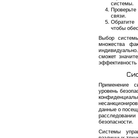
системы.
Проверьт
связи.
Обратите 
чтобы обе
Выбор системы
множества фа
индивидуально
сможет значит
эффективность 
Си
Применение с
уровень безопа
конфиденциа
несанкциониров
данные о посещ
расследован
безопасности.
Системы упра
различных техн