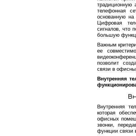
традиционную 
телефонная се
основанную на 
Цифровая тел
сигналов, что 
большую функц
Важным критери
ее совместим
видеоконференц
позволит созд
связи в офисны
Внутренняя те
функциониров
В
Внутренняя те
которая обесп
офисных помещ
звонки, перед
функции связи 