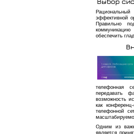
Выбор си
Рациональны
эффективной о
Правильно по
коммуникацию 
обеспечить гла
В
телефонная се
передавать ф
возможность ис
как конференц
телефонной се
масштабируемос
Одним из важн
является приня