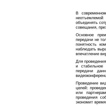
В современном
неотъемлемой 
объединять сот
совещания, пре
Основное пре
передачи не тол
понятность ко
наблюдать выра
впечатление ви
Для проведения
и стабильное 
передачи дан
видеоконферен
Проведение ви
целей: проведе
или партнерам
проведения со
экономит время