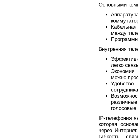
Основными комп
Аппарат
коммутато
Кабельная
между тел
Программн
Внутренняя тел
Эффективн
легко связ
Экономия 
можно прос
Удобство
сотрудника
Возможнос
различные
голосовые 
IP-телефония я
которая основ
через Интернет
гибкость свя