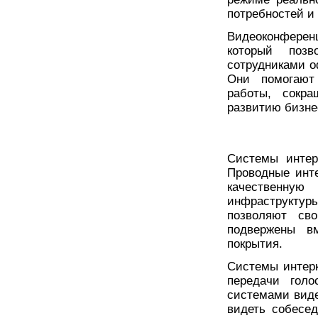
потребностей и
Видеоконферен
который позв
сотрудниками о
Они помогают
работы, сокр
развитию бизне
Системы интер
Проводные инт
качественну
инфраструктуры
позволяют св
подвержены в
покрытия.
Системы интерк
передачи голо
системами виде
видеть собесед