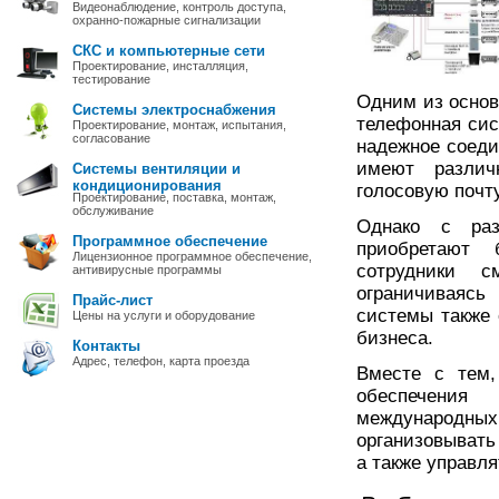
Видеонаблюдение, контроль доступа,
охранно-пожарные сигнализации
СКС и компьютерные сети
Проектирование, инсталляция,
тестирование
Одним из основ
Системы электроснабжения
телефонная сис
Проектирование, монтаж, испытания,
согласование
надежное соеди
имеют различ
Системы вентиляции и
кондиционирования
голосовую почт
Проектирование, поставка, монтаж,
обслуживание
Однако с раз
Программное обеспечение
приобретают 
Лицензионное программное обеспечение,
сотрудники 
антивирусные программы
ограничиваясь
Прайс-лист
системы также
Цены на услуги и оборудование
бизнеса.
Контакты
Адрес, телефон, карта проезда
Вместе с тем,
обеспечения
международных
организовывать
а также управл