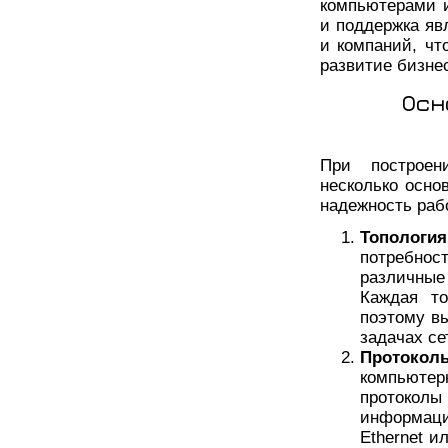
компьютерами и
и поддержка яв
и компаний, ч
развитие бизне
Осн
При построен
несколько осно
надежность раб
Топология
потребно
различные 
Каждая то
поэтому в
задачах се
Протокол
компьютер
протокол
информаци
Ethernet и