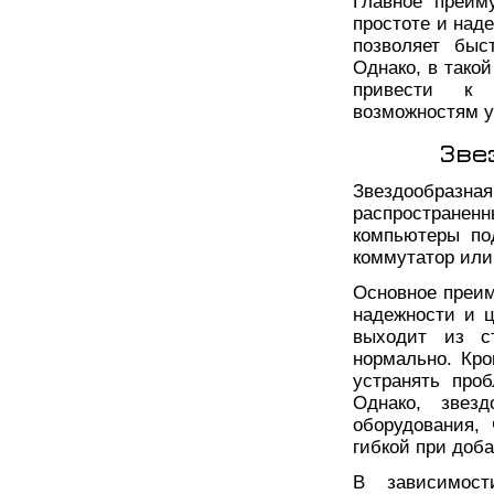
Главное преим
простоте и над
позволяет быс
Однако, в такой
привести к 
возможностям у
Зве
Звездообра
распространен
компьютеры по
коммутатор или
Основное преим
надежности и 
выходит из с
нормально. Кро
устранять про
Однако, звез
оборудования,
гибкой при доб
В зависимост