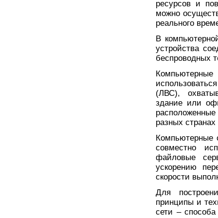
ресурсов и по
можно осущест
реального врем
В компьютерной
устройства со
беспроводных т
Компьютерны
использоватьс
(ЛВС), охват
здание или оф
расположенные
разных странах 
Компьютерные 
совместно исп
файловые серв
ускорению пе
скорости выпол
Для построен
принципы и тех
сети – способа