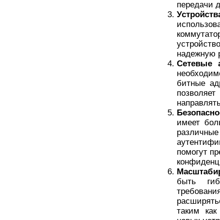
передачи д
Устройства
использова
коммутат
устройств
надежную р
Сетевые а
необходимо
битные ад
позволяет
направлять
Безопасно
имеет бол
различны
аутентиф
помогут п
конфиденц
Масштабир
быть ги
требовани
расширят
таким как