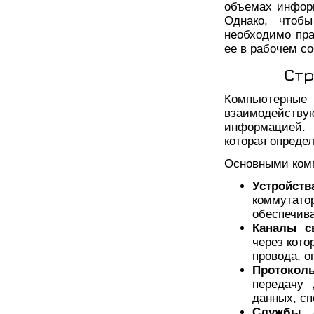
объемах инфор
Однако, чтобы
необходимо пра
ее в рабочем со
Стр
Компьютерные 
взаимодейств
информацией. 
которая опреде
Основными комп
Устройств
коммутат
обеспечив
Каналы с
через кото
провода, о
Протокол
передачу
данных, с
Службы
–