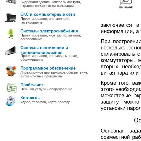
Видеонаблюдение, контроль доступа,
охранно-пожарные сигнализации
СКС и компьютерные сети
Проектирование, инсталляция,
тестирование
заключается в
информации, а 
Системы электроснабжения
Проектирование, монтаж, испытания,
согласование
При построени
несколько осн
Системы вентиляции и
кондиционирования
спланировать с
Проектирование, поставка, монтаж,
коммутаторы, 
обслуживание
вторых, необхо
Программное обеспечение
витая пара или 
Лицензионное программное обеспечение,
антивирусные программы
Кроме того, ва
Прайс-лист
этого необходи
Цены на услуги и оборудование
межсетевые эк
Контакты
защиту можно
Адрес, телефон, карта проезда
установки парол
О
Основная зад
совместной раб