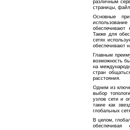
различным серв
страницы, файл
Основные при
использовани
обеспечивают 
Также для обе
сетях использу
обеспечивают н
Главным преим
возможность бы
на международн
стран общатьс
расстояния.
Одним из ключе
выбор тополог
узлов сети и о
такие как звез
глобальных сет
В целом, глоба
обеспечивая