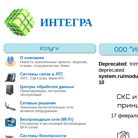
ИНТЕГРА
Услуги
ООО "
О компании
Новости, выполненные проекты, лицензии,
Deprecated
: tri
отзывы, сотрудничество, блоги
deprec
Системы связи и АТС
system.ru/modu
УАТС, Call-Center, Мини-АТС
10
Центры обработки данных
Проектирование, построение,
СКС и
эксплуатация
прин
Сетевые решения
Локальные вычислительные сети,
активное оборудование
17 феврал
Беспроводные сети (Wi-Fi)
Построение и инсталляция беспроводных
Wi-Fi сетей
Системы безопасности