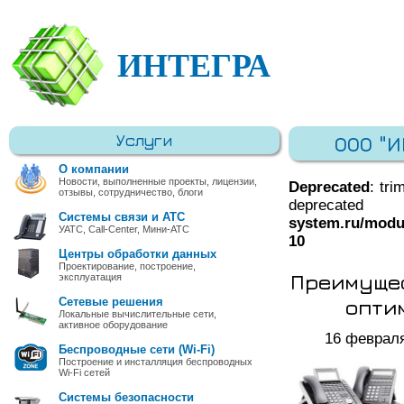
ИНТЕГРА
Услуги
ООО "
О компании
Новости, выполненные проекты, лицензии,
Deprecated
: tri
отзывы, сотрудничество, блоги
deprec
Системы связи и АТС
system.ru/modu
УАТС, Call-Center, Мини-АТС
10
Центры обработки данных
Проектирование, построение,
Преимущес
эксплуатация
опти
Сетевые решения
Локальные вычислительные сети,
активное оборудование
16 феврал
Беспроводные сети (Wi-Fi)
Построение и инсталляция беспроводных
Wi-Fi сетей
Системы безопасности