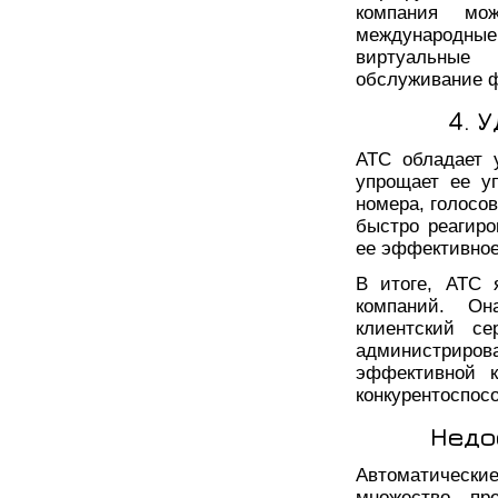
компания мо
международны
виртуальные
обслуживание ф
4. 
АТС обладает 
упрощает ее у
номера, голосо
быстро реагиро
ее эффективное
В итоге, АТС 
компаний. Он
клиентский се
администрир
эффективной к
конкурентоспос
Недо
Автоматические
множество пр