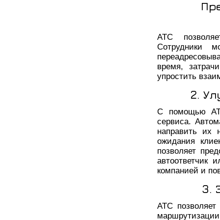
Пр
АТС позволяе
Сотрудники м
переадресовыв
время, затрач
упростить взаи
2. У
С помощью АТС
сервиса. Автом
направить их 
ожидания клие
позволяет пред
автоответчик 
компанией и по
3.
АТС позволяет 
маршрутизации