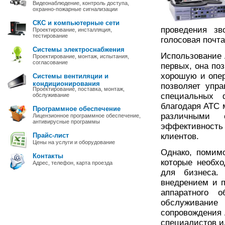
Видеонаблюдение, контроль доступа,
охранно-пожарные сигнализации
СКС и компьютерные сети
проведения зв
Проектирование, инсталляция,
тестирование
голосовая почта
Системы электроснабжения
Использование 
Проектирование, монтаж, испытания,
согласование
первых, она по
хорошую и опер
Системы вентиляции и
кондиционирования
позволяет упр
Проектирование, поставка, монтаж,
специальных ф
обслуживание
благодаря АТС 
Программное обеспечение
различными 
Лицензионное программное обеспечение,
антивирусные программы
эффективност
Прайс-лист
клиентов.
Цены на услуги и оборудование
Однако, помим
Контакты
которые необх
Адрес, телефон, карта проезда
для бизнеса.
внедрением и п
аппаратного 
обслуживание 
сопровождения
специалистов и