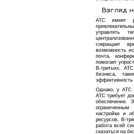
Взгляд н
АТС имеет р
привлекательн
управлять т
централизованн
сокращает вр
возможность ис
почта, конфер
помогает упрос
В-третьих, АТ
бизнеса, та
эффективность 
Однако, у АТС 
АТС требует до
обеспечение. 
ограниченным 
настройки и о
ресурсов. В-тр
работа всей си
сказаться на б