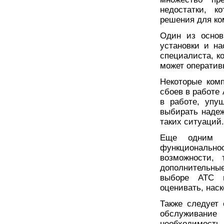
недостатки, к
решения для ко
Один из основ
установки и н
специалиста, к
может оператив
Некоторые ком
сбоев в работе
в работе, упу
выбирать надеж
таких ситуаций.
Еще одним н
функционально
возможности, 
дополнительны
выборе АТС н
оценивать, нас
Также следует 
обслуживани
необходимост