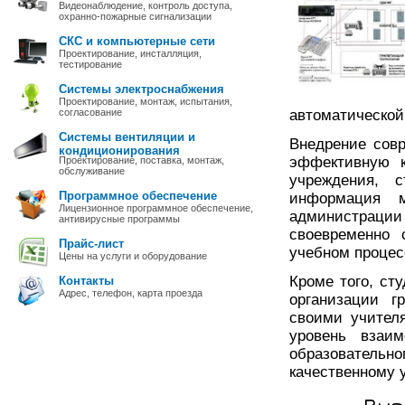
Видеонаблюдение, контроль доступа,
охранно-пожарные сигнализации
СКС и компьютерные сети
Проектирование, инсталляция,
тестирование
Системы электроснабжения
Проектирование, монтаж, испытания,
согласование
автоматической
Системы вентиляции и
Внедрение сов
кондиционирования
эффективную к
Проектирование, поставка, монтаж,
обслуживание
учреждения, 
Программное обеспечение
информация 
Лицензионное программное обеспечение,
администрации
антивирусные программы
своевременно 
Прайс-лист
учебном процес
Цены на услуги и оборудование
Кроме того, ст
Контакты
Адрес, телефон, карта проезда
организации г
своими учител
уровень взаим
образователь
качественному 