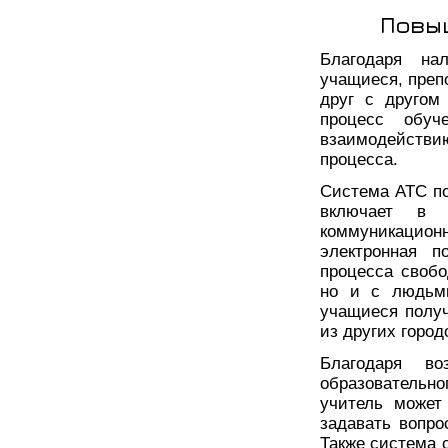
Повы
Благодаря на
учащиеся, преп
друг с другом
процесс обуч
взаимодейств
процесса.
Система АТС по
включает в
коммуникацио
электронная п
процесса свобо
но и с людьми
учащиеся полу
из других город
Благодаря в
образовательно
учитель может
задавать вопро
Также система 