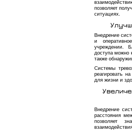
взаимодейств
позволяет полу
ситуациях.
Улучш
Внедрение сист
и оперативно
учреждении. Б
доступа можно 
также обнаружи
Системы трево
реагировать н
для жизни и зд
Увеличе
Внедрение сис
расстояния ме
позволяет зн
взаимодействи