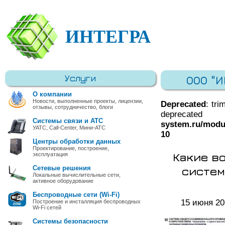
ИНТЕГРА
Услуги
ООО "
О компании
Новости, выполненные проекты, лицензии,
Deprecated
: tri
отзывы, сотрудничество, блоги
deprec
Системы связи и АТС
system.ru/modu
УАТС, Call-Center, Мини-АТС
10
Центры обработки данных
Проектирование, построение,
Какие в
эксплуатация
систем
Сетевые решения
Локальные вычислительные сети,
активное оборудование
Беспроводные сети (Wi-Fi)
15 июня 20
Построение и инсталляция беспроводных
Wi-Fi сетей
Системы безопасности