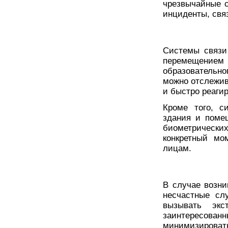
чрезвычайные с
инциденты, свя
Системы связи
перемещени
образовательн
можно отслежив
и быстро реаги
Кроме того, с
здания и поме
биометрических
конкретный мо
лицам.
В случае возни
несчастные сл
вызывать эк
заинтересо
минимизироват