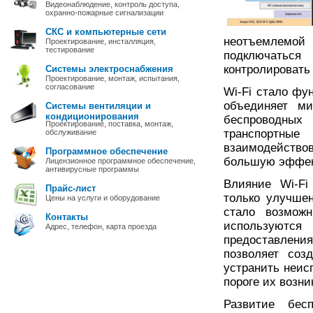
Видеонаблюдение, контроль доступа,
охранно-пожарные сигнализации
СКС и компьютерные сети
неотъемлемой 
Проектирование, инсталляция,
тестирование
подключатьс
контролировать
Системы электроснабжения
Проектирование, монтаж, испытания,
согласование
Wi-Fi стало фу
объединяет м
Системы вентиляции и
кондиционирования
беспроводных
Проектирование, поставка, монтаж,
транспортные
обслуживание
взаимодейство
Программное обеспечение
большую эффект
Лицензионное программное обеспечение,
антивирусные программы
Влияние Wi-Fi
Прайс-лист
только улучше
Цены на услуги и оборудование
стало возмож
Контакты
используютс
Адрес, телефон, карта проезда
предоставлени
позволяет соз
устранить неис
пороге их возни
Развитие бес