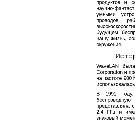
продуктов и с
научно-фантас
умными устро
проводов, р
высокоскорост
будущем беспр
нашу жизнь, со
окружение.
Исто
WaveLAN была
Corporation и 
на частоте 900
использовалась
В 1991 году,
беспроводну
представляла с
2,4 ГГц и име
знаковый момент