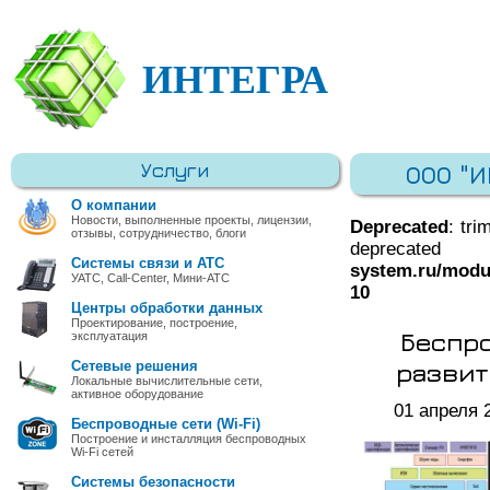
ИНТЕГРА
Услуги
ООО "
О компании
Новости, выполненные проекты, лицензии,
Deprecated
: tri
отзывы, сотрудничество, блоги
deprec
Системы связи и АТС
system.ru/modu
УАТС, Call-Center, Мини-АТС
10
Центры обработки данных
Проектирование, построение,
Беспро
эксплуатация
развит
Сетевые решения
Локальные вычислительные сети,
активное оборудование
01 апреля 
Беспроводные сети (Wi-Fi)
Построение и инсталляция беспроводных
Wi-Fi сетей
Системы безопасности