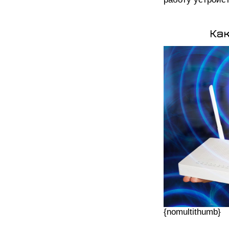
Ка
{nomultithumb}