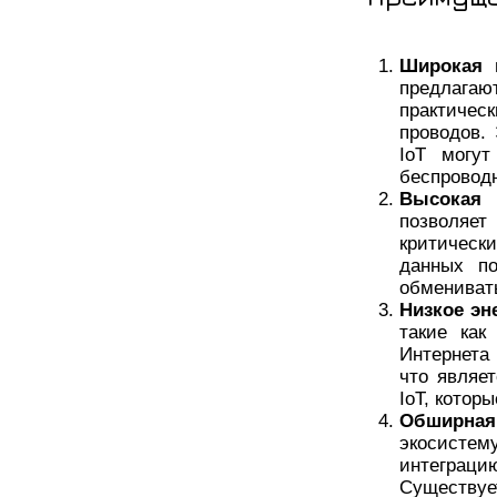
Широкая 
предлага
практиче
проводов.
IoT могу
беспровод
Высокая 
позволяе
критически
данных по
обмениват
Низкое эн
такие как
Интернета
что являе
IoT, котор
Обширная
экосисте
интеграц
Существу