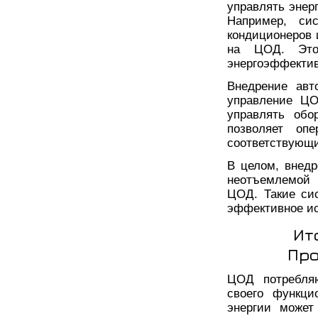
управлять энер
Например, сис
кондиционеров 
на ЦОД. Это 
энергоэффекти
Внедрение авт
управление ЦО
управлять обо
позволяет оп
соответствующ
В целом, внедр
неотъемлемой 
ЦОД. Такие си
эффективное ис
Ит
Про
ЦОД потребляю
своего функци
энергии может