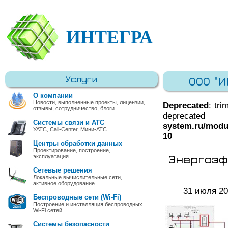
ИНТЕГРА
Услуги
ООО "
О компании
Новости, выполненные проекты, лицензии,
Deprecated
: tri
отзывы, сотрудничество, блоги
deprec
Системы связи и АТС
system.ru/modu
УАТС, Call-Center, Мини-АТС
10
Центры обработки данных
Проектирование, построение,
Энергоэф
эксплуатация
Сетевые решения
Локальные вычислительные сети,
активное оборудование
31 июля 2
Беспроводные сети (Wi-Fi)
Построение и инсталляция беспроводных
Wi-Fi сетей
Системы безопасности