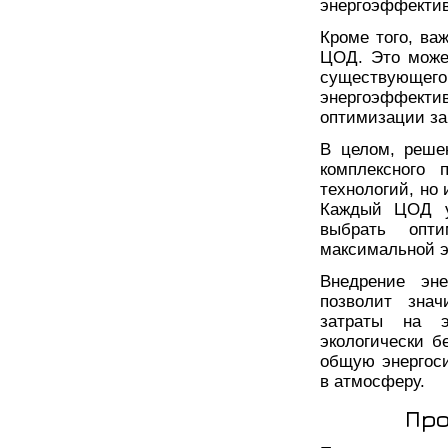
энергоэффекти
Кроме того, ва
ЦОД. Это может
существующег
энергоэффекти
оптимизации за
В целом, реше
комплексного 
технологий, но 
Каждый ЦОД ун
выбрать опти
максимальной э
Внедрение эн
позволит знач
затраты на 
экологически б
общую энергоси
в атмосферу.
Про