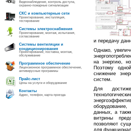
Видеонаблюдение, контроль доступа,
охранно-пожарные сигнализации
СКС и компьютерные сети
Проектирование, инсталляция,
тестирование
Системы электроснабжения
Проектирование, монтаж, испытания,
согласование
и передачу дан
Системы вентиляции и
кондиционирования
Однако, увели
Проектирование, поставка, монтаж,
энергопотребле
обслуживание
на энергию, н
Программное обеспечение
Поэтому одно
Лицензионное программное обеспечение,
антивирусные программы
снижение энер
Прайс-лист
систем.
Цены на услуги и оборудование
Для достиж
Контакты
технологиче
Адрес, телефон, карта проезда
энергоэффекти
оборудование,
данных, а такж
витрины пред
позволяют суще
для функционал