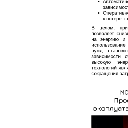
Автомати
зависимост
Оперативн
к потере э
В целом, при
позволяет сниз
на энергию и 
использование
нужд станов
зависимости 
высокую энер
технологий явл
сокращения зат
МО
Про
эксплуата