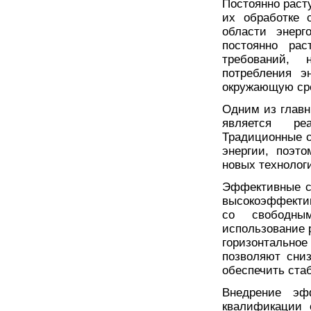
Постоянно раст
их обработке 
области энерг
постоянно рас
требований,
потребления э
окружающую ср
Одним из главн
является ре
Традиционные 
энергии, поэт
новых технолог
Эффективные с
высокоэффекти
со свободны
использование 
горизонтальн
позволяют сни
обеспечить ста
Внедрение эф
квалификации 