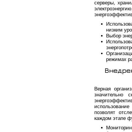
серверы, хран
электроэнер
энергоэффектив
Использо
низким уро
Выбор эне
Использов
энергопотр
Организац
режимах р
Внедре
Верная органи
значительно 
энергоэффекти
использование
позволят отсл
каждом этапе 
Мониторин