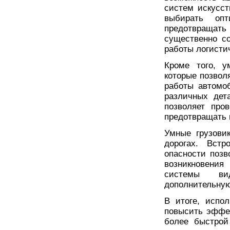
систем искусст
выбирать опт
предотвращат
существенно с
работы логисти
Кроме того, у
которые позвол
работы автомо
различных дет
позволяет про
предотвращать 
Умные грузови
дорогах. Вст
опасности позв
возникновения
системы ви
дополнительную
В итоге, испо
повысить эффек
более быстрой