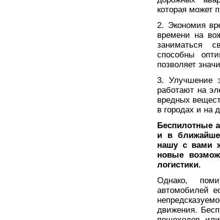
которая может 
2. Экономия вр
времени на вож
заниматься с
способны опти
позволяет значи
3. Улучшение 
работают на эл
вредных вещест
в городах и на д
Беспилотные а
и в ближайше
нашу с вами ж
новые возмож
логистики.
Однако, пом
автомобилей е
непредсказуе
движения. Бесп
пешеходов или