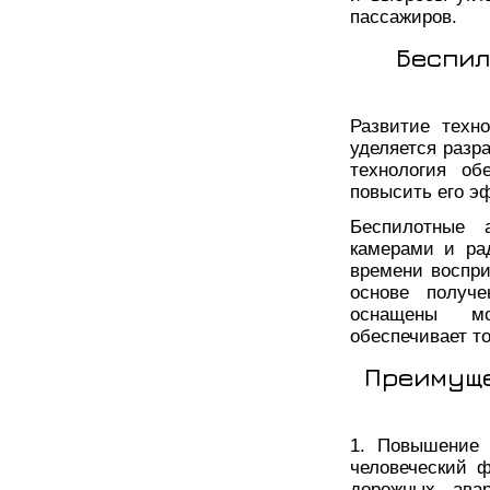
пассажиров.
Беспил
Развитие техн
уделяется разр
технология об
повысить его э
Беспилотные 
камерами и ра
времени воспр
основе получе
оснащены мо
обеспечивает т
Преимуще
1. Повышение 
человеческий ф
дорожных авар