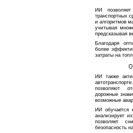
ИИ позволяет
транспортных с
и алгоритмов м
учитывая множе
предсказывая в
Благодаря опт
более эффектив
затраты на топ
О
ИИ также акти
автотранспорт
позволяют от
дорожные знаки
возможные авар
ИИ обучается 
анализирует и
позволяет с
безопасность на