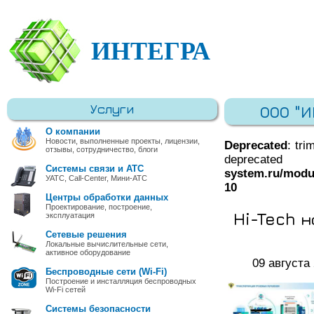
ИНТЕГРА
Услуги
ООО "
О компании
Новости, выполненные проекты, лицензии,
Deprecated
: tri
отзывы, сотрудничество, блоги
deprec
Системы связи и АТС
system.ru/modu
УАТС, Call-Center, Мини-АТС
10
Центры обработки данных
Проектирование, построение,
Hi-Tech 
эксплуатация
Сетевые решения
Локальные вычислительные сети,
активное оборудование
09 августа
Беспроводные сети (Wi-Fi)
Построение и инсталляция беспроводных
Wi-Fi сетей
Системы безопасности