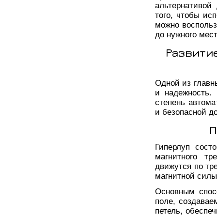
альтернативой 
того, чтобы ис
можно воспольз
до нужного мест
Развити
Одной из главн
и надежность. 
степень автома
и безопасной до
П
Гиперлуп сост
магнитного тр
движутся по тр
магнитной силы
Основным спос
поле, создавае
петель, обеспе