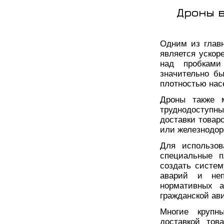
Дроны в
Одним из глав
является ускор
над пробками
значительно бы
плотностью нас
Дроны также 
труднодоступн
доставки товаро
или железнодор
Для использов
специальные п
создать систем
аварий и неп
нормативных а
гражданской ав
Многие крупн
доставкой тов