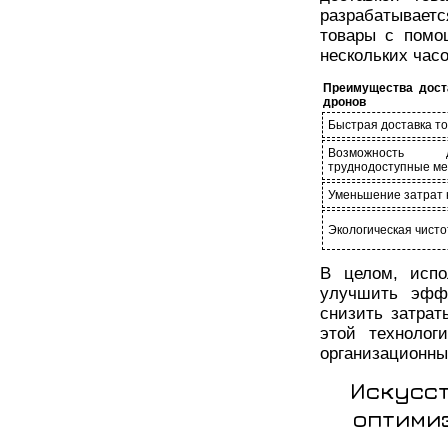
разрабатываетс
товары с помо
нескольких часо
Преимущества дост
дронов
Быстрая доставка т
Возможность 
труднодоступные ме
Уменьшение затрат 
Экологическая чисто
В целом, испо
улучшить эффе
снизить затрат
этой технолог
организационны
Искусст
оптими