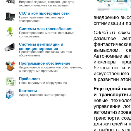
Видеонаблюдение, контроль доступа,
охранно-пожарные сигнализации
СКС и компьютерные сети
внедрению высо
Проектирование, инсталляция,
тестирование
оптимизации пр
Системы электроснабжения
Одной из самы
Проектирование, монтаж, испытания,
согласование
развитие ав
фантастические
Системы вентиляции и
кондиционирования
вымыслом, се
Проектирование, поставка, монтаж,
Автономные авт
обслуживание
инженеры про
Программное обеспечение
безопасности и
Лицензионное программное обеспечение,
антивирусные программы
искусственного
Прайс-лист
в развитии этой
Цены на услуги и оборудование
Еще одной важ
Контакты
и транспортны
Адрес, телефон, карта проезда
новые техноло
управления ло
автоматизирова
транспорта соз
для жителей и 
и выбросы угле