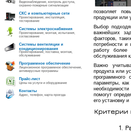
Видеонаблюдение, контроль доступа,
охранно-пожарные сигнализации
позволяет пов
СКС и компьютерные сети
продукции или у
Проектирование, инсталляция,
тестирование
Выбор подходя
Системы электроснабжения
важнейших зад
Проектирование, монтаж, испытания,
согласование
факторов, таки
потребности и
Системы вентиляции и
кондиционирования
работу более 
Проектирование, поставка, монтаж,
обслуживания к
обслуживание
Программное обеспечение
Важно учитыва
Лицензионное программное обеспечение,
продукта или у
антивирусные программы
программного 
Прайс-лист
параметры, как
Цены на услуги и оборудование
необходимости
Контакты
помогут опреде
Адрес, телефон, карта проезда
его установку и
Критерии 
1. 