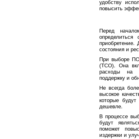
удобству испо
повысить эффек
Перед начало
определиться 
приобретение. 
состояния и ре
При выборе ПО
(TCO). Она вк
расходы на в
поддержку и об
Не всегда боле
высокое качест
которые будут
дешевле.
В процессе выб
будут являть
поможет повыс
издержки и улу