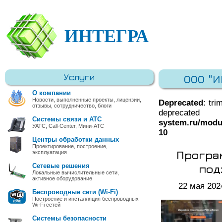
ИНТЕГРА
Услуги
ООО "
О компании
Новости, выполненные проекты, лицензии,
Deprecated
: tri
отзывы, сотрудничество, блоги
deprec
Системы связи и АТС
system.ru/modu
УАТС, Call-Center, Мини-АТС
10
Центры обработки данных
Проектирование, построение,
Програ
эксплуатация
под
Сетевые решения
Локальные вычислительные сети,
активное оборудование
22 мая 202
Беспроводные сети (Wi-Fi)
Построение и инсталляция беспроводных
Wi-Fi сетей
Системы безопасности