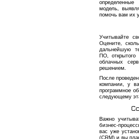
определенные
модель, выявл
помочь вам их 
Учитывайте св
Оцените, скол
дальнейшую те
ПО, открытого
облачных сер
решением.
После проведен
компании, у в
программное об
следующему эта
С
Важно учитыва
бизнес-процесс
вас уже устано
(CRM) и вы пла