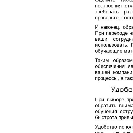
построения отч
требовать ра
проверьте, соо
И наконец, обр
При переходе н
ваши сотрудн
использовать. 
обучающие мате
Таким образом
обеспечения я
вашей компани
процессы, а та
Удобс
При выборе пр
обратить вним
обучения сотр
быстрота привы
Удобство испол
роль, так как