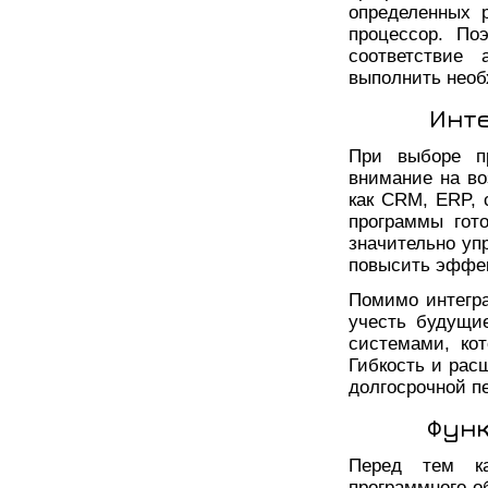
определенных 
процессор. По
соответствие 
выполнить необ
Инт
При выборе пр
внимание на во
как CRM, ERP, 
программы гот
значительно уп
повысить эффек
Помимо интегр
учесть будущи
системами, ко
Гибкость и рас
долгосрочной п
Функ
Перед тем ка
программного о