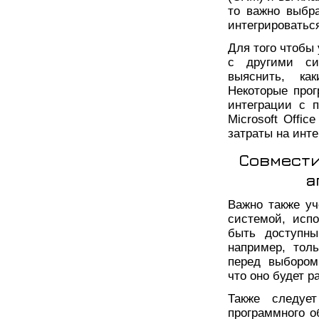
то важно выбра
интегрироватьс
Для того чтобы
с другими си
выяснить, ка
Некоторые про
интеграции с п
Microsoft Offi
затраты на инт
Совмести
а
Важно также у
системой, исп
быть доступны
например, тол
перед выбором
что оно будет 
Также следуе
программного о