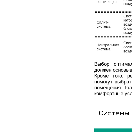
вентиляция
возд
Сист
кот
Сплит-
воз
система
блок
возд
Сис
Центральная
бло
система
возд
Выбор оптима
должен основыв
Кроме того, р
помогут выбрат
помещения. Тол
комфортные усл
Системы 