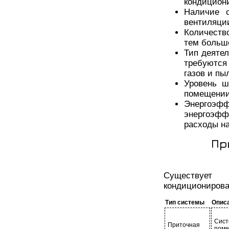
кондицион
Наличие о
вентиляци
Количеств
тем больше
Тип деяте
требуются
газов и пы
Уровень ш
помещении
Энергоэ
энергоэфф
расходы на
Пр
Существует
кондиционирова
Тип системы
Опис
Сис
Приточная
поме