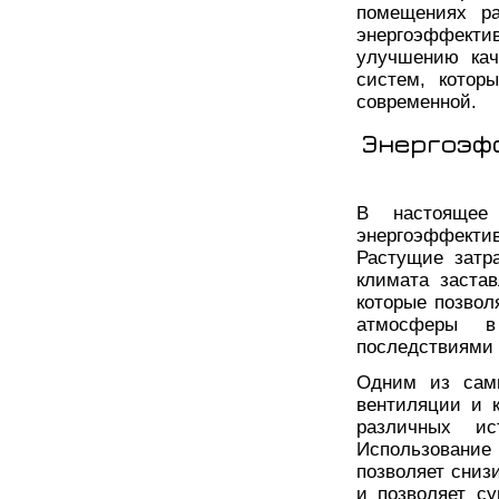
помещениях ра
энергоэффект
улучшению кач
систем, котор
современной.
Энергоэф
В настоящее
энергоэффекти
Растущие затр
климата заста
которые позвол
атмосферы в
последствиями
Одним из самы
вентиляции и 
различных ис
Использование
позволяет сниз
и позволяет с