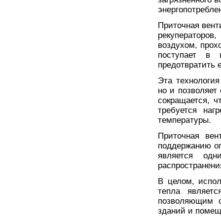
энергопотребле
Приточная вент
рекуператоро
воздухом, прох
поступает в 
предотвратить е
Эта технология
но и позволяет
сокращается, ч
требуется наг
температуры.
Приточная вен
поддержанию оп
является од
распространени
В целом, испол
тепла являет
позволяющим о
зданий и помещ