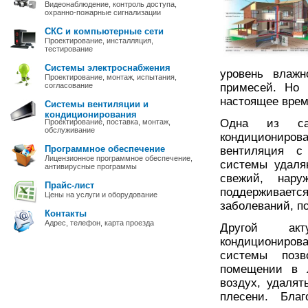
Видеонаблюдение, контроль доступа,
охранно-пожарные сигнализации
СКС и компьютерные сети
Проектирование, инсталляция,
тестирование
Системы электроснабжения
уровень влаж
Проектирование, монтаж, испытания,
согласование
примесей. Но 
настоящее вре
Системы вентиляции и
кондиционирования
Одна из са
Проектирование, поставка, монтаж,
обслуживание
кондициониров
Программное обеспечение
вентиляция с
Лицензионное программное обеспечение,
системы удаля
антивирусные программы
свежий, нару
Прайс-лист
поддерживаетс
Цены на услуги и оборудование
заболеваний, п
Контакты
Адрес, телефон, карта проезда
Другой акт
кондиционирова
системы позв
помещении в 
воздух, удаля
плесени. Благ