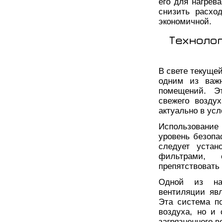
его для нагрев
снизить расхо
экономичной.
Техноло
В свете текуще
одним из важн
помещений. Эт
свежего воздух
актуально в ус
Использование
уровень безопа
следует устан
фильтрами, 
препятствовать
Одной из наи
вентиляции явл
Эта система по
воздуха, но и 
загрязненного 