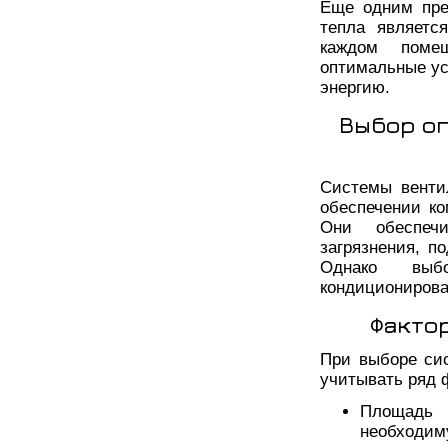
Еще одним пре
тепла являетс
каждом помещ
оптимальные ус
энергию.
Выбор о
Системы венти
обеспечении к
Они обеспечи
загрязнения, п
Однако выб
кондиционирова
Факто
При выборе си
учитывать ряд 
Площадь
необхо