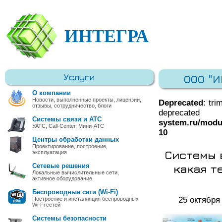
ИНТЕГРА
Услуги
ООО "
О компании
Новости, выполненные проекты, лицензии,
Deprecated
: tri
отзывы, сотрудничество, блоги
deprec
Системы связи и АТС
system.ru/modu
УАТС, Call-Center, Мини-АТС
10
Центры обработки данных
Проектирование, построение,
Системы 
эксплуатация
какая т
Сетевые решения
Локальные вычислительные сети,
активное оборудование
Беспроводные сети (Wi-Fi)
25 октября
Построение и инсталляция беспроводных
Wi-Fi сетей
Системы безопасности