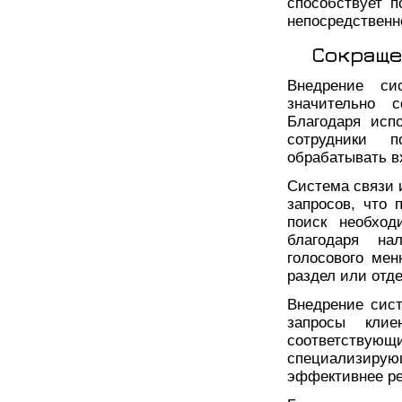
способствует 
непосредственн
Сокраще
Внедрение си
значительно 
Благодаря исп
сотрудники 
обрабатывать 
Система связи 
запросов, что 
поиск необход
благодаря на
голосового ме
раздел или отде
Внедрение сис
запросы кли
соответствую
специализиру
эффективнее ре