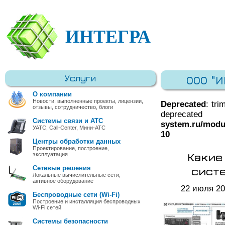
ИНТЕГРА
Услуги
ООО "
О компании
Новости, выполненные проекты, лицензии,
Deprecated
: tri
отзывы, сотрудничество, блоги
deprec
Системы связи и АТС
system.ru/modu
УАТС, Call-Center, Мини-АТС
10
Центры обработки данных
Проектирование, построение,
Какие
эксплуатация
систе
Сетевые решения
Локальные вычислительные сети,
активное оборудование
22 июля 2
Беспроводные сети (Wi-Fi)
Построение и инсталляция беспроводных
Wi-Fi сетей
Системы безопасности