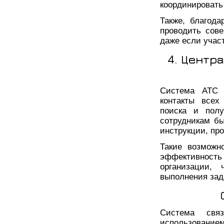
координировать
Также, благод
проводить сов
даже если участ
4. Центр
Система АТС п
контакты всех
поиска и полу
сотрудникам б
инструкции, пр
Такие возможн
эффективност
организации,
выполнения зад
Система свя
использовани