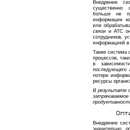
Внедрение си
существенно 
больше не пр
информации ко
или обрабатыв
связи и АТС о
сотрудников, у
информацией в 
Также система 
процессов, таки
в зависимост
последующего 
потери информа
ресурсы органи
В результате 
затрачиваем
продуктивност
Опт
Внедрение сис
значительно о