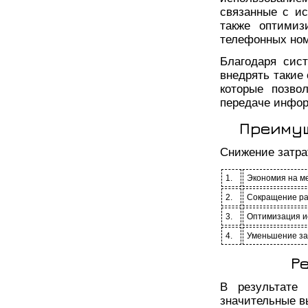
связанные с и
также оптимиз
телефонных ном
Благодаря сис
внедрять такие 
которые позво
передаче инфор
Преимущ
Снижение затра
1.
Экономия на м
2.
Сокращение ра
3.
Оптимизация и
4.
Уменьшение за
Р
В результате 
значительные в