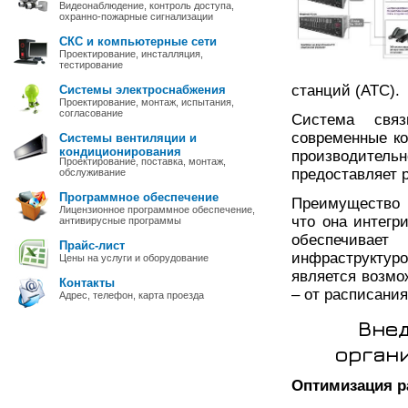
Видеонаблюдение, контроль доступа,
охранно-пожарные сигнализации
СКС и компьютерные сети
Проектирование, инсталляция,
тестирование
станций (АТС).
Системы электроснабжения
Проектирование, монтаж, испытания,
согласование
Система свя
современные к
Системы вентиляции и
кондиционирования
производительн
Проектирование, поставка, монтаж,
предоставляет 
обслуживание
Программное обеспечение
Преимущество 
Лицензионное программное обеспечение,
что она интегр
антивирусные программы
обеспечивае
Прайс-лист
инфраструктур
Цены на услуги и оборудование
является возмо
Контакты
– от расписани
Адрес, телефон, карта проезда
Внед
орган
Оптимизация р