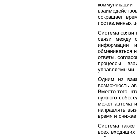
коммуникаци
взаимодейство
сокращает вре
поставленных ц
Система связи 
связи между с
информации и
обмениваться н
ответы, соглас
процессы вза
управляемыми.
Одним из важ
возможность ав
Вместо того, ч
нужного собесе
может автомати
направлять выз
время и снижае
Система также 
всех входящих 