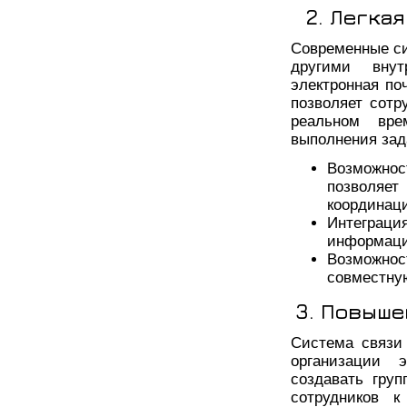
2. Легка
Современные си
другими внут
электронная по
позволяет сот
реальном вре
выполнения зад
Возможно
позволяе
координаци
Интеграци
информаци
Возможно
совместную
3. Повыш
Система связи
организации 
создавать гру
сотрудников 