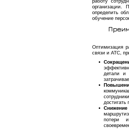
работу сотруд
организации. 
определить об
обучение персо
Преим
Оптимизация р
связи и АТС, п
Сокраще
эффективн
детали и 
затрачивае
Повышени
коммуник
сотрудник
достигать 
Снижени
маршрутиз
потери 
своевреме