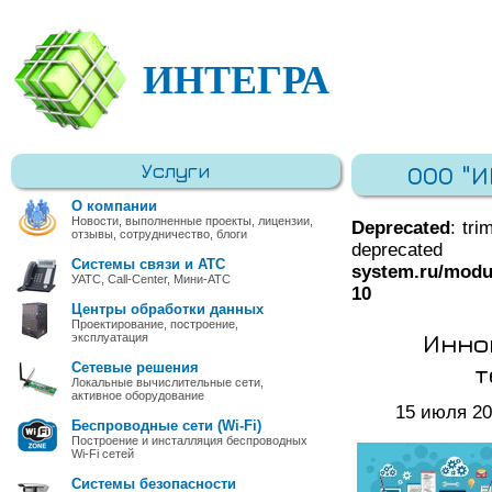
ИНТЕГРА
Услуги
ООО "
О компании
Новости, выполненные проекты, лицензии,
Deprecated
: tri
отзывы, сотрудничество, блоги
deprec
Системы связи и АТС
system.ru/modu
УАТС, Call-Center, Мини-АТС
10
Центры обработки данных
Проектирование, построение,
Инно
эксплуатация
т
Сетевые решения
Локальные вычислительные сети,
активное оборудование
15 июля 2
Беспроводные сети (Wi-Fi)
Построение и инсталляция беспроводных
Wi-Fi сетей
Системы безопасности