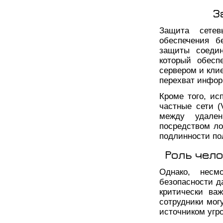
З
Защита сете
обеспечения б
защиты соедин
который обесп
сервером и кли
перехват инфор
Кроме того, ис
частные сети (
между удален
посредством ло
подлинности по
Роль чел
Однако, несм
безопасности д
критически ва
сотрудники мог
источником угро