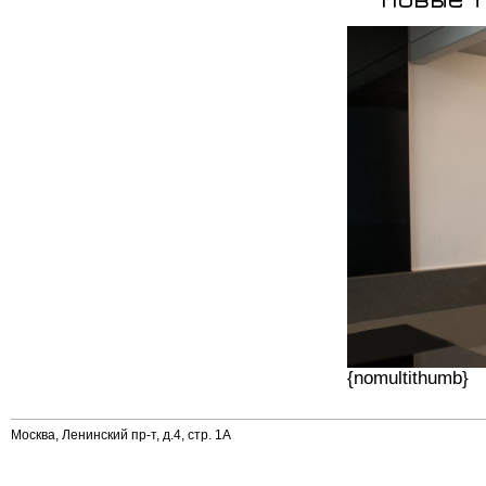
{nomultithumb}
Москва, Ленинский пр-т, д.4, стр. 1А