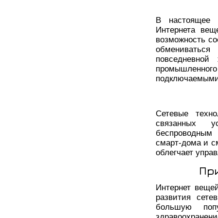
В настоящее 
Интернета вещ
возможность со
обмениваться
повседневной
промышленног
подключаемыми 
Сетевые техно
связанных у
беспроводным 
смарт-дома и с
облегчает упра
Пр
Интернет вещей
развития сете
большую поп
здравоохранени