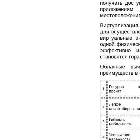
получать дост
приложениям 
местоположения
Виртуализация
для осуществле
виртуальные э
одной физическ
эффективно и
становятся гор
Облачные выч
преимуществ в 
Ресурсы н
1
прокат
Легкое
2
масштабировани
Гибкость 
3
мобильность
Увеличение
4
надежности