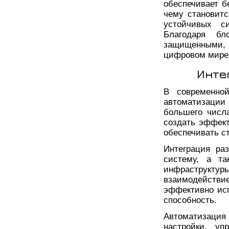
обеспечивает б
чему становит
устойчивых си
Благодаря бл
защищенными,
цифровом мире
Инте
В современно
автоматизации 
большего числа
создать эффект
обеспечивать с
Интеграция ра
систему, а та
инфраструкту
взаимодействие
эффективно исп
способность.
Автоматизаци
настройки, уп