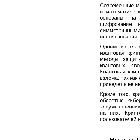
Современные м
и математичес
основаны на 
шифрование 
симметричными
использования.
Одним из глав
квантовая крип
методы защит
квантовых св
Квантовая крип
взлома, так ка
приведет к ее н
Кроме того, к
областью кибе
злоумышленнико
на них. Крипт
пользователей 
Новые Т