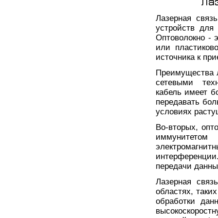
Ла
Лазерная связ
устройств для
Оптоволокно - 
или пластиково
источника к при
Преимущества л
сетевыми техн
кабель имеет б
передавать бол
условиях расту
Во-вторых, опт
иммунитето
электромагни
интерференции
передачи данны
Лазерная связ
областях, таки
обработки дан
высокоскорост