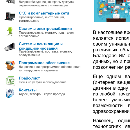
Видеонаблюдение, контроль доступа,
охранно-пожарные сигнализации
СКС и компьютерные сети
Проектирование, инсталляция,
тестирование
Системы электроснабжения
В настоящее вр
Проектирование, монтаж, испытания,
согласование
является испол
своим уникаль
Системы вентиляции и
кондиционирования
различных обла
Проектирование, поставка, монтаж,
Благодаря ИИ 
обслуживание
данных, но и п
Программное обеспечение
позволяет им р
Лицензионное программное обеспечение,
антивирусные программы
Еще одним важ
Прайс-лист
(интернет веще
Цены на услуги и оборудование
датчики в одну
Контакты
из любой точки
Адрес, телефон, карта проезда
более умными
возможности 
здравоохранение
Наконец, одн
технологиях я