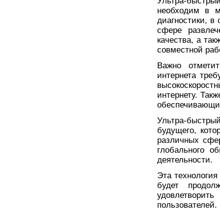
Ультра-быстры
необходим в м
диагностики, в
сфере развлеч
качества, а та
совместной раб
Важно отметит
интернета треб
высокоскоростн
интернету. Так
обеспечивающих
Ультра-быстры
будущего, кото
различных сфе
глобального о
деятельности.
Эта технология
будет продол
удовлетворит
пользователей.