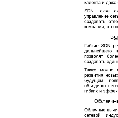
клиента и даже
SDN также ак
управление сет
создавать отд
компании, что 
Бу
Гибкие SDN ре
дальнейшего п
позволят бол
создавать един
Также можно 
развития новы
будущем появ
объединят сете
гибких и эффек
Облачн
Облачные вычис
сетевой инду