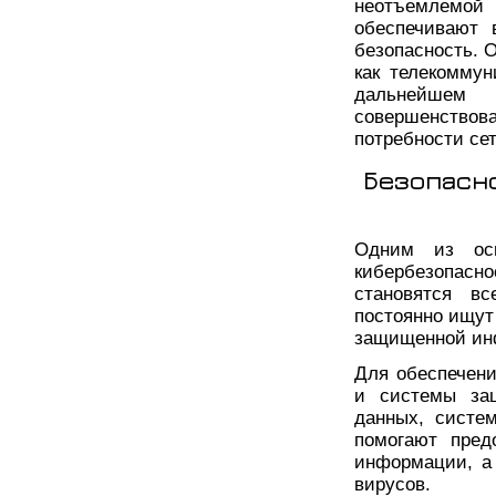
неотъемлемой
обеспечивают 
безопасность. 
как телекомму
дальнейшем
совершенствов
потребности се
Безопасн
Одним из осн
кибербезопас
становятся в
постоянно ищут
защищенной ин
Для обеспечен
и системы защ
данных, систе
помогают пред
информации, а
вирусов.