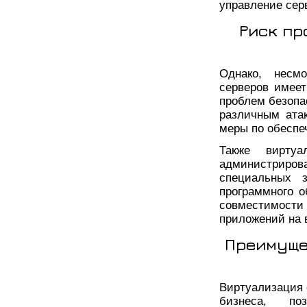
управление сер
Риск пр
Однако, несм
серверов имеет
проблем безопа
различным ата
меры по обеспе
Также вирту
администриров
специальных з
программного о
совместимост
приложений на 
Преимуще
Виртуализация 
бизнеса, по