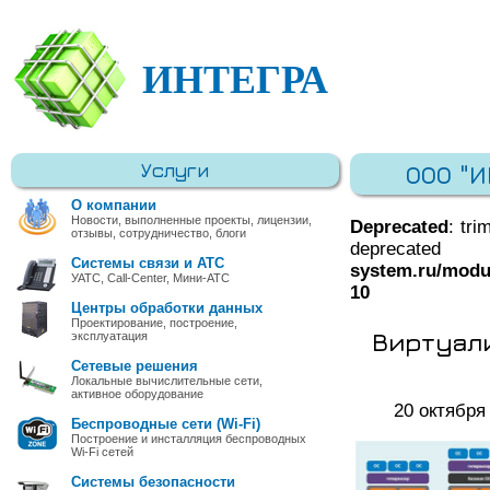
ИНТЕГРА
Услуги
ООО "
О компании
Новости, выполненные проекты, лицензии,
Deprecated
: tri
отзывы, сотрудничество, блоги
deprec
Системы связи и АТС
system.ru/modu
УАТС, Call-Center, Мини-АТС
10
Центры обработки данных
Проектирование, построение,
Виртуал
эксплуатация
Сетевые решения
Локальные вычислительные сети,
активное оборудование
20 октября
Беспроводные сети (Wi-Fi)
Построение и инсталляция беспроводных
Wi-Fi сетей
Системы безопасности