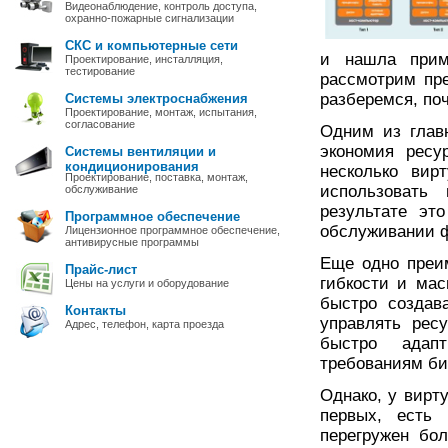
Видеонаблюдение, контроль доступа,
охранно-пожарные сигнализации
СКС и компьютерные сети
и нашла прим
Проектирование, инсталляция,
тестирование
рассмотрим пр
разберемся, поч
Системы электроснабжения
Проектирование, монтаж, испытания,
согласование
Одним из глав
экономия ресу
Системы вентиляции и
кондиционирования
несколько вир
Проектирование, поставка, монтаж,
использовать
обслуживание
результате эт
Программное обеспечение
обслуживании ф
Лицензионное программное обеспечение,
антивирусные программы
Еще одно преи
Прайс-лист
гибкости и ма
Цены на услуги и оборудование
быстро создав
Контакты
управлять рес
Адрес, телефон, карта проезда
быстро адап
требованиям би
Однако, у вирт
первых, есть 
перегружен бо