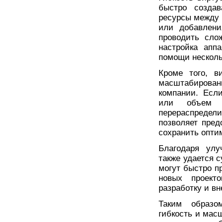
быстро созда
ресурсы между 
или добавлени
проводить сло
настройка апп
помощи нескол
Кроме того, в
масштабирова
компании. Есл
или объем п
перераспредел
позволяет пред
сохранить опти
Благодаря улу
также удается 
могут быстро п
новых проект
разработку и в
Таким образо
гибкость и мас