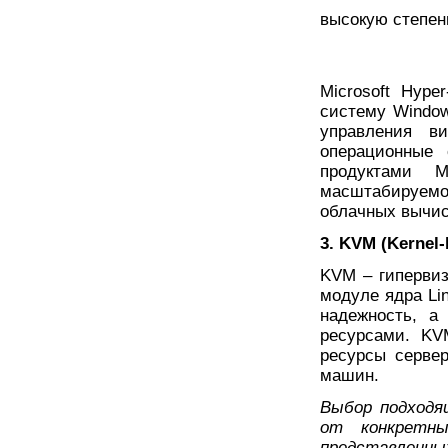
высокую степен
Microsoft Hyp
систему Window
управления в
операционные
продуктами Mi
масштабируемо
облачных вычи
3. KVM (Kernel-
KVM – гипервиз
модуле ядра Li
надежность, а
ресурсами. KV
ресурсы сервер
машин.
Выбор подходя
от конкретны
представленны