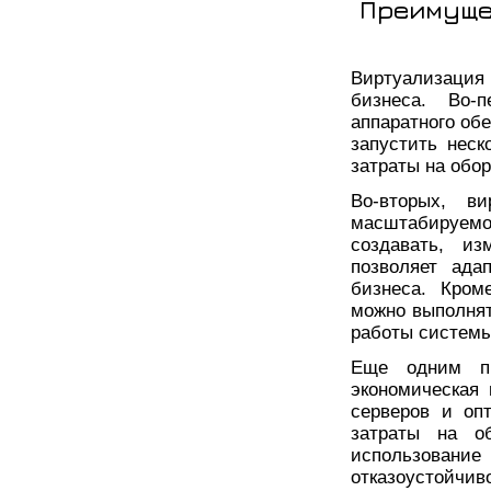
Преимуще
Виртуализаци
бизнеса. Во-
аппаратного об
запустить неск
затраты на обо
Во-вторых, ви
масштабируемо
создавать, и
позволяет ада
бизнеса. Кром
можно выполнят
работы системы
Еще одним пр
экономическая 
серверов и оп
затраты на о
использова
отказоустойчи