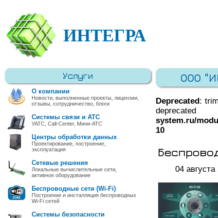
ИНТЕГРА
Услуги
ООО "
О компании
Новости, выполненные проекты, лицензии,
Deprecated
: tri
отзывы, сотрудничество, блоги
deprec
Системы связи и АТС
system.ru/modu
УАТС, Call-Center, Мини-АТС
10
Центры обработки данных
Проектирование, построение,
Беспровод
эксплуатация
Сетевые решения
04 августа
Локальные вычислительные сети,
активное оборудование
Беспроводные сети (Wi-Fi)
Построение и инсталляция беспроводных
Wi-Fi сетей
Системы безопасности