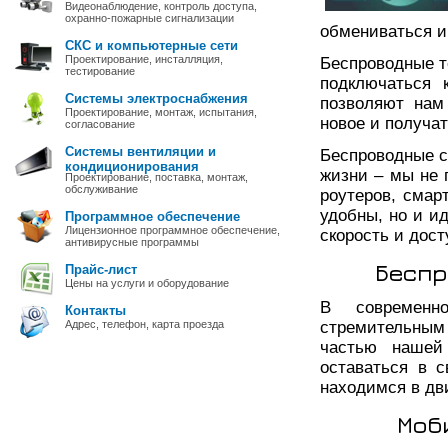
Видеонаблюдение, контроль доступа,
охранно-пожарные сигнализации
обмениваться и
СКС и компьютерные сети
Проектирование, инсталляция,
Беспроводные т
тестирование
подключаться 
Системы электроснабжения
позволяют нам
Проектирование, монтаж, испытания,
новое и получа
согласование
Системы вентиляции и
Беспроводные с
кондиционирования
жизни – мы не 
Проектирование, поставка, монтаж,
обслуживание
роутеров, смарт
удобны, но и и
Программное обеспечение
Лицензионное программное обеспечение,
скорость и дос
антивирусные программы
Беспр
Прайс-лист
Цены на услуги и оборудование
В современн
Контакты
Адрес, телефон, карта проезда
стремительным
частью нашей
оставаться в 
находимся в дв
Моб