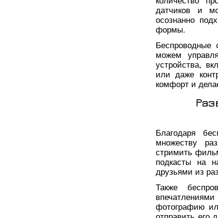
количество пр
датчиков и м
осознанно под
формы.
Беспроводные 
можем управл
устройства, вк
или даже конт
комфорт и дела
Раз
Благодаря бе
множеству ра
стримить филь
подкасты на н
друзьями из ра
Также беспро
впечатлениями
фотографию ил
отправить его 