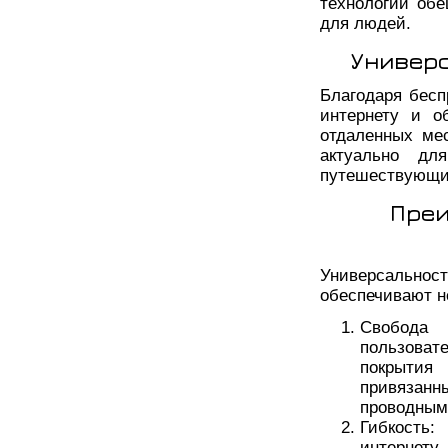
технологий об
для людей.
Универс
Благодаря бесп
интернету и о
отдаленных мес
актуально дл
путешествующих
Преи
Универсально
обеспечивают н
Свобода 
пользоват
покрытия
привязанн
проводным
Гибкость
интернету