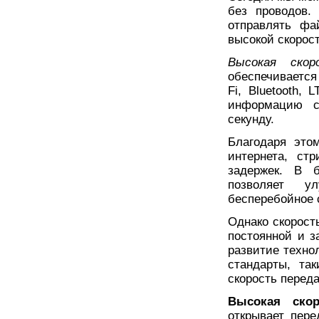
без проводов.
отправлять фа
высокой скорос
Высокая скор
обеспечивается
Fi, Bluetooth,
информацию со
секунду.
Благодаря это
интернета, ст
задержек. В б
позволяет у
бесперебойное 
Однако скорост
постоянной и з
развитие техно
стандарты, та
скорость перед
Высокая ско
открывает пер