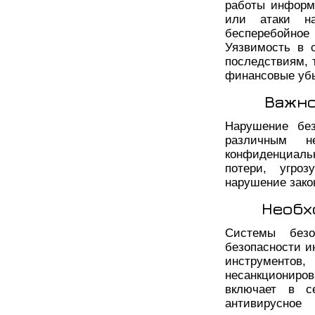
работы информ
или атаки на
бесперебойно
Уязвимость в 
последствиям, 
финансовые уб
Важно
Нарушение бе
различным н
конфиденциаль
потери, угроз
нарушение зако
Необх
Системы безо
безопасности и
инструментов
несанкциониров
включает в с
антивирусное