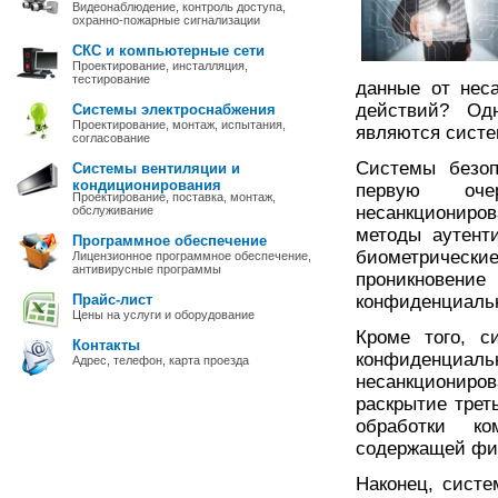
Видеонаблюдение, контроль доступа,
охранно-пожарные сигнализации
СКС и компьютерные сети
Проектирование, инсталляция,
тестирование
данные от нес
действий? Од
Системы электроснабжения
Проектирование, монтаж, испытания,
являются систе
согласование
Системы безоп
Системы вентиляции и
кондиционирования
первую оч
Проектирование, поставка, монтаж,
несанкциониров
обслуживание
методы аутент
Программное обеспечение
биометрическ
Лицензионное программное обеспечение,
антивирусные программы
проникновени
Прайс-лист
конфиденциаль
Цены на услуги и оборудование
Кроме того, с
Контакты
конфиденци
Адрес, телефон, карта проезда
несанкциониров
раскрытие трет
обработки ко
содержащей фи
Наконец, систе