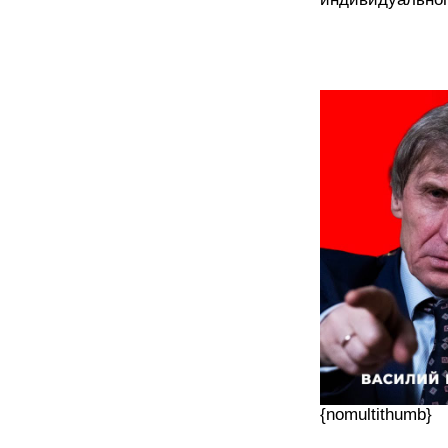
{nomultithumb}