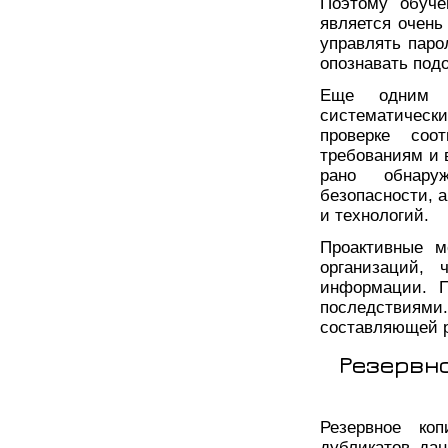
Поэтому обуче
является очень
управлять пар
опознавать под
Еще одним п
систематически
проверке соо
требованиям и 
рано обнару
безопасности, 
и технологий.
Проактивные м
организаций,
информации. П
последствиями.
составляющей р
Резервн
Резервное коп
дубликатов дан