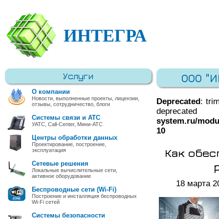
ИНТЕГРА
Услуги
ООО "
О компании
Новости, выполненные проекты, лицензии,
Deprecated
: tri
отзывы, сотрудничество, блоги
deprec
Системы связи и АТС
system.ru/modu
УАТС, Call-Center, Мини-АТС
10
Центры обработки данных
Проектирование, построение,
Как обес
эксплуатация
Сетевые решения
Локальные вычислительные сети,
активное оборудование
18 марта 2
Беспроводные сети (Wi-Fi)
Построение и инсталляция беспроводных
Wi-Fi сетей
Системы безопасности