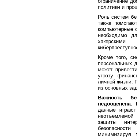
ограничение до
политики и про
Роль систем бе
также помогают
компьютерные с
необходимо дл
хакерскими
киберпреступно
Кроме того, с
персональных 
может привест
угрозу финанс
личной жизни. 
из основных за
Важность б
недооценена.
В
данные играют
неотъемлемой
защиты инте
безопасност
минимизируя п