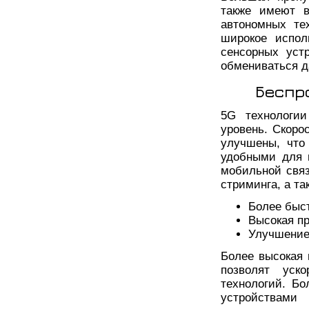
также имеют в
автономных те
широкое испол
сенсорных уст
обмениваться д
Беспр
5G технологии
уровень. Скоро
улучшены, что
удобными для 
мобильной связ
стриминга, а т
Более быст
Высокая п
Улучшение
Более высокая 
позволят уск
технологий. Б
устройствам