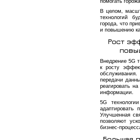
помогать горож
В целом, масшт
технологий бу
города, что пр
и повышению ка
Рост эф
повы
Внедрение 5G т
к росту эффек
обслуживания.
передачи данны
реагировать н
информации.
5G технологии
адаптировать 
Улучшенная св
позволяют уск
бизнес-процесс
Большая 