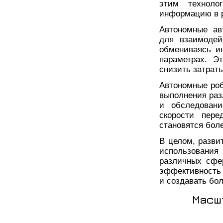
этим техноло
информацию в 
Автономные ав
для взаимодей
обмениваясь и
параметрах. Э
снизить затраты
Автономные роб
выполнения разл
и обследовани
скорости пере
становятся бол
В целом, разви
использовани
различных сфе
эффективность 
и создавать бо
Масш