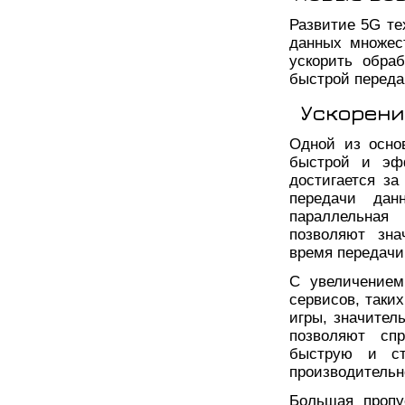
Развитие 5G те
данных множес
ускорить обра
быстрой переда
Ускорени
Одной из осно
быстрой и эфф
достигается за
передачи данн
параллельная
позволяют зна
время передачи
С увеличением
сервисов, таки
игры, значитель
позволяют спр
быструю и ст
производительн
Большая пропу