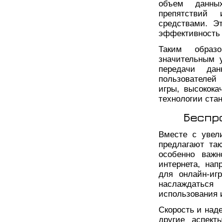
объем данны
препятствий
средствами. Э
эффективность 
Таким образ
значительным 
передачи да
пользователей
игры, высокока
технологии ста
Беспр
Вместе с увел
предлагают та
особенно важн
интернета, нап
для онлайн-иг
наслаждатьс
использования 
Скорость и над
другие аспект