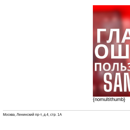
{nomultithumb}
Москва, Ленинский пр-т, д.4, стр. 1А