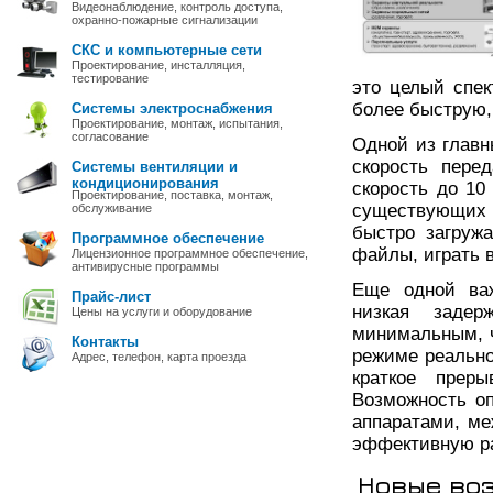
Видеонаблюдение, контроль доступа,
охранно-пожарные сигнализации
СКС и компьютерные сети
Проектирование, инсталляция,
тестирование
это целый спек
более быструю,
Системы электроснабжения
Проектирование, монтаж, испытания,
согласование
Одной из главн
скорость пере
Системы вентиляции и
кондиционирования
скорость до 10
Проектирование, поставка, монтаж,
существующих 
обслуживание
быстро загружа
Программное обеспечение
файлы, играть в
Лицензионное программное обеспечение,
антивирусные программы
Еще одной важ
Прайс-лист
низкая задер
Цены на услуги и оборудование
минимальным, ч
Контакты
режиме реально
Адрес, телефон, карта проезда
краткое преры
Возможность о
аппаратами, м
эффективную ра
Новые во