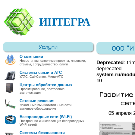
ИНТЕГРА
Услуги
ООО "
О компании
Новости, выполненные проекты, лицензии,
Deprecated
: tri
отзывы, сотрудничество, блоги
deprec
Системы связи и АТС
system.ru/modu
УАТС, Call-Center, Мини-АТС
10
Центры обработки данных
Проектирование, построение,
Развитие 
эксплуатация
сет
Сетевые решения
Локальные вычислительные сети,
активное оборудование
05 апреля 
Беспроводные сети (Wi-Fi)
Построение и инсталляция беспроводных
Wi-Fi сетей
Системы безопасности