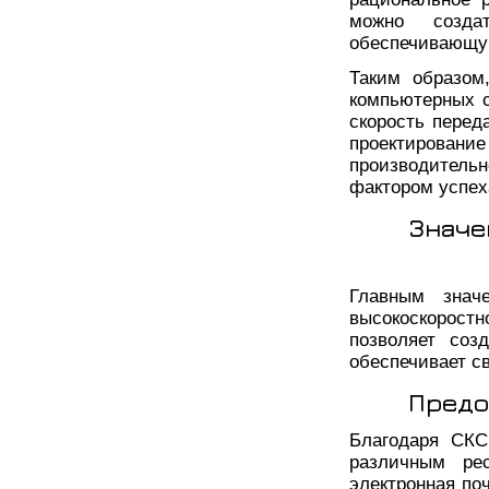
можно создат
обеспечивающую
Таким образом
компьютерных с
скорость перед
проектировани
производительн
фактором успех
Значе
Главным знач
высокоскорос
позволяет соз
обеспечивает с
Предо
Благодаря СКС
различным ре
электронная по