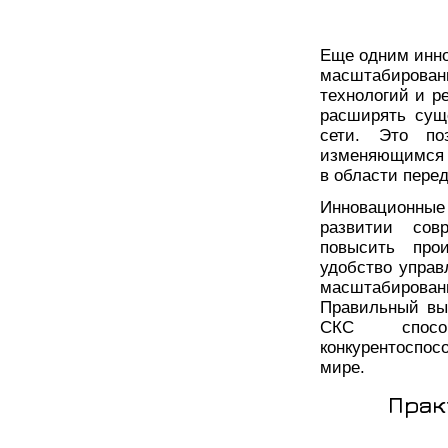
Еще одним инно
масштабирова
технологий и р
расширять сущ
сети. Это по
изменяющимся 
в области пере
Инновационные
развитии сов
повысить прои
удобство управ
масштабирован
Правильный вы
СКС спосо
конкурентоспос
мире.
Прак