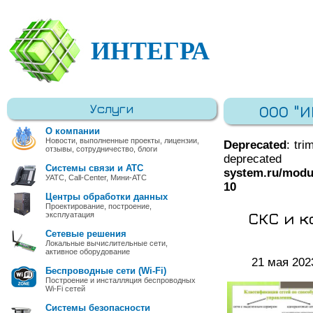
ИНТЕГРА
Услуги
ООО "
О компании
Новости, выполненные проекты, лицензии,
Deprecated
: tri
отзывы, сотрудничество, блоги
deprec
Системы связи и АТС
system.ru/modu
УАТС, Call-Center, Мини-АТС
10
Центры обработки данных
Проектирование, построение,
СКС и к
эксплуатация
Сетевые решения
Локальные вычислительные сети,
активное оборудование
21 мая 202
Беспроводные сети (Wi-Fi)
Построение и инсталляция беспроводных
Wi-Fi сетей
Системы безопасности