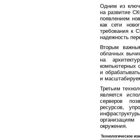
Одним из ключ
на развитие СК
появлением нов
как сети ново
требования к С
надежность пер
Вторым важным
облачных вычи
на архитект
компьютерных с
и обрабатывать
и масштабируе
Третьим техно
является испо
серверов поз
ресурсов, упр
инфраструктур
организациям
окружения.
Технологическое из