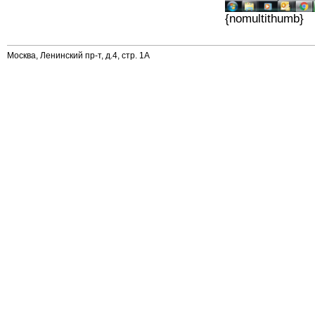
{nomultithumb}
Москва, Ленинский пр-т, д.4, стр. 1А