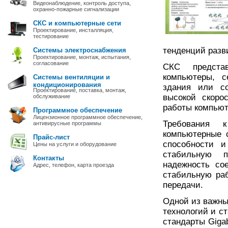
Видеонаблюдение, контроль доступа,
охранно-пожарные сигнализации
СКС и компьютерные сети
Проектирование, инсталляция,
тестирование
тенденций разв
Системы электроснабжения
Проектирование, монтаж, испытания,
согласование
СКС предста
компьютеры, с
Системы вентиляции и
кондиционирования
здания или со
Проектирование, поставка, монтаж,
высокой скоро
обслуживание
работы компьют
Программное обеспечение
Лицензионное программное обеспечение,
Требования 
антивирусные программы
компьютерные 
Прайс-лист
способности и
Цены на услуги и оборудование
стабильную п
Контакты
надежность со
Адрес, телефон, карта проезда
стабильную раб
передачи.
Одной из важны
технологий и ст
стандарты Gigab